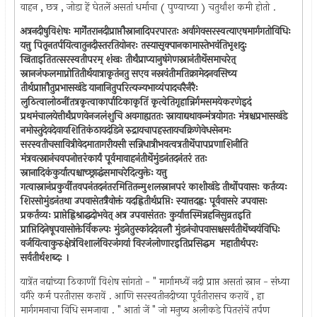
वाहन , छत्र , जोडा हें घेतलें असतां धर्माचा ( पुण्याच्या ) चतुर्थांश कमी होतो .
अत्रनदीषुविशेषः मार्गेंतरानदीप्राप्तौस्नानादिपरपारतः अर्वागेवसरस्वत्याएषमार्गगतोविधिः
यत्तु पितृनतर्पयित्वातुनदीस्तरतियोनरः तस्यासृक्पानकामास्तेभवंतिभृशदुः
खिताइतितत्सरस्वतीपरम् शंखः तीर्थंप्राप्यानुषंगेणस्नानंतीर्थेसमाचरेत्
स्नानजंफलमाप्नोतितीर्थयात्राकृतंनतु सएव नस्रवंतीमतिक्रामेदनवसिच्य
तीर्थप्राप्तौतुप्रभासखंडे यानानितुपरित्यज्यभाव्यंपादचरैर्नरैः
लुठित्वालोठनींतत्रकृत्वाकार्पाटिकाकृतिं कृत्वेतिगृहान्निर्गमसमयेकरणेइदं
प्रथमंचालयेत्तीर्थंप्रणवेनजलंशुचि अवगाह्यततः स्नायाद्यथावन्मंत्रयोगतः मंत्रश्चप्रभासखंडे
नमोस्तुदेवदेवायशितिकंठायदंडिने रुद्रायचापहस्तायचक्रिणेवेधसेनमः
सरस्वतीचसावित्रीवेदमातागरीयसी सन्निधात्रीभवत्वत्रतीर्थेपापप्रणाशिनीति
मंत्रवत्स्नानंचवपनोत्तरंकार्यं पूर्वमावाहनंतीर्थेमुंडनंतदनंतरं ततः
स्नानादिकंकुर्यात्पश्चाच्छ्राद्धंसमाचरेदित्युक्तेः यत्तु
गत्वास्नानंप्रकुर्वीतवपनंतदनंतरमितितन्मुशलस्नानपरं काशीखंडे तीर्थोपवासः कर्तव्यः
शिरसोमुंडनंतथा उपवासेतत्रैवोक्तं यदह्नितीर्थप्रप्तिः स्यात्तदह्नः पूर्ववासरे उपवासः
प्रकर्तव्यः प्राप्तेह्निश्राद्धदोभवेत् अत्र उपवासंततः कुर्यात्तस्मिन्नहनिसुव्रतइति
प्राप्तिदिनेषूपवासोक्तेर्विकल्पः मुंडनेतुस्कांददेवलौ मुंडनंचोपवासश्चसर्वतीर्थेष्वयंविधिः
वर्जयित्वाकुरुक्षेत्रंविशालंविरजंगयां विरजंलोणारइतिप्रसिद्धम ‍ महातीर्थपरः
सर्वतीर्थशब्दः ।
यात्रेंत नद्यांच्या ठिकाणीं विशेष सांगतो - " मार्गामध्यें नदी प्राप्त असतां स्नान - संध्या
वगैरे कर्म परतीरास करावें . आणि सरस्वतीनदीच्या पूर्वतीरासच करावें , हा
मार्गगमनाचा विधि समजावा . " आतां जें " जो मनुष्य अलीकडे पितरांचें तर्पण