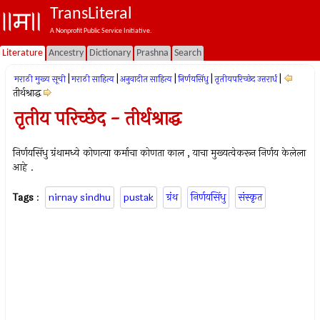
TransLiteral
A Nonprofit Public Service Initiative.
Literature
Ancestry
Dictionary
Prashna
Search
|
|
|
|
|
मराठी मुख्य सूची
मराठी साहित्य
अनुवादीत साहित्य
निर्णयसिंधु
तृतीयपरिच्छेद उत्तरार्ध
तीर्थश्राद्ध
तृतीय परिच्छेद - तीर्थश्राद्ध
निर्णयसिंधु ग्रंथामध्ये कोणत्या कर्माचा कोणता काल , याचा मुख्यत्वेकरून निर्णय केलेला
आहे .
Tags
:
nirnay sindhu
pustak
ग्रंथ
निर्णयसिंधु
संस्कृत