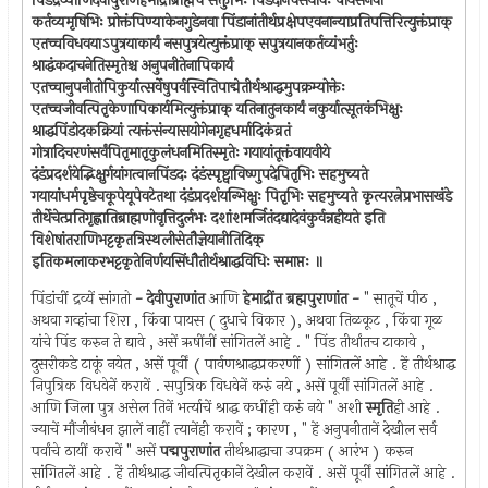
पिंडद्रव्याणिदेवीपुराणेहेमाद्रौब्राह्मेच सक्तुभिः पिंडदानंचसंयावैः पायसेनवा
कर्तव्यमृषिभिः प्रोक्तंपिण्याकेनगुडेनवा पिंडानांतीर्थप्रक्षेपएवनान्याप्रतिपत्तिरित्युक्तंप्राक्
एतच्चविधवयाऽपुत्रयाकार्यं नसपुत्रयेत्युक्तंप्राक् सपुत्रयानकर्तव्यंभर्तुः
श्राद्धंकदाचनेतिस्मृतेश्च अनुपनीतेनापिकार्यं
एतच्चानुपनीतोपिकुर्यात्सर्वेषुपर्वस्वितिपाद्मेतीर्थश्राद्धमुपक्रम्योक्तेः
एतच्चजीवत्पितृकेणापिकार्यमित्युक्तंप्राक् यतिनातुनकार्यं नकुर्यात्सूतकंभिक्षुः
श्राद्धपिंडोदकक्रियां त्यक्तंसंन्यासयोगेनगृहधर्मादिकंव्रतं
गोत्रादिचरणंसर्वंपितृमातृकुलंधनमितिस्मृतेः गयायांतूक्तंवायवीये
दंडंप्रदर्शयेद्भिक्षुर्गयांगत्वानपिंडदः दंडंस्पृष्ट्वाविष्णुपदेपितृभिः सहमुच्यते
गयायांधर्मपृष्ठेचकूपेयूपेवटेतथा दंडंप्रदर्शयन्भिक्षुः पितृभिः सहमुच्यते कृत्यरत्नेप्रभासखंडे
तीर्थेचेत्प्रतिगृह्णातिब्राह्मणोवृत्तिदुर्लभः दशांशमर्जितंदद्यादेवंकुर्वन्नहीयते इति
विशेषांतराणिभट्टकृतत्रिस्थलीसेतौज्ञेयानीतिदिक्
इतिकमलाकरभट्टकृतेनिर्णयसिंधौतीर्थश्राद्धविधिः समाप्तः ॥
पिंडांचीं द्रव्यें सांगतो
- देवीपुराणांत
आणि
हेमाद्रींत ब्रह्मपुराणांत -
" सातूचें पीठ ,
अथवा गव्हांचा शिरा , किंवा पायस ( दुधाचे विकार ), अथवा तिळकूट , किंवा गूळ
यांचे पिंड करुन ते द्यावे , असें ऋषींनीं सांगितलें आहे . " पिंड तीर्थांतच टाकावे ,
दुसरीकडे टाकूं नयेत , असें पूर्वीं ( पार्वणश्राद्धप्रकरणीं ) सांगितलें आहे . हें तीर्थश्राद्ध
निपुत्रिक विधवेनें करावें . सपुत्रिक विधवेनें करुं नये , असें पूर्वीं सांगितलें आहे .
आणि जिला पुत्र असेल तिनें भर्त्याचें श्राद्ध कधींही करुं नये " अशी
स्मृति
ही आहे .
ज्याचें मौंजीबंधन झालें नाहीं त्यानेंही करावें ; कारण , " हें अनुपनीतानें देखील सर्व
पर्वांचे ठायीं करावें " असें
पद्मपुराणांत
तीर्थश्राद्धाचा उपक्रम ( आरंभ ) करुन
सांगितलें आहे . हें तीर्थश्राद्ध जीवत्पितृकानें देखील करावें . असें पूर्वीं सांगितलें आहे .