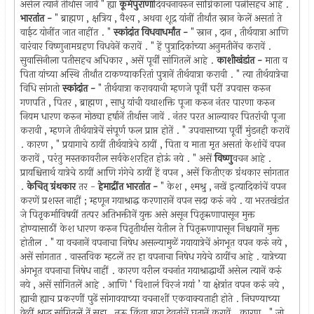
असेल त्यानें तीर्थास जावें " ह्या
कूर्मपुराणा
दिवचनावरुन साग्निकाला पत्नीसहच आहे .
भारतांत -
" ब्राह्मण , क्षत्रिय , वैश्य , अथवा शूद्र यांनीं तीर्थांत स्नान केलें असतां ते
वाईट योनींत जात नाहींत . "
स्कांदांत विधवाधर्मांत -
" स्नान , दान , तीर्थयात्रा आणि
वारंवार विष्णुनामग्रहण विधवेनें करावें . " हें पुत्रादिकांच्या अनुमतीनेंच करावें .
सुवासिनीला पतीसहच अधिकार , असें पूर्वीं सांगितलें आहे .
काशीखंडांत -
माता व
पिता यांच्या अस्थि तीर्थांत टाकण्याकरितां पुत्रानें तीर्थयात्रा करावी . " त्या तीर्थयात्रेचा
विधि सांगतो
स्कांदांत -
" तीर्थयात्रा करावयाची म्हणजे पूर्वीं घरीं उपवास करुन
गणपति , पितर , ब्राह्मण , साधु यांची यथाशक्ति पूजा करुन नंतर पारणा करुन
नियम धारण करुन मोठ्या हर्षानें तीर्थास जावें . नंतर परत आल्यावर पितरांची पूजा
करावी , म्हणजे तीर्थयात्रेचें संपूर्ण फल प्राप्त होतें . " उपवासाच्या पूर्वीं मुंडनही करावें
. कारण , " प्रयागाचे ठायीं तीर्थयात्रेचे ठायीं , पिता व माता मृत असतां केशांचें वपन
करावें , परंतु मस्तकावरील सर्वकेशरहित होऊं नये . " असें
विष्णु
वचन आहे .
प्रायश्चित्तार्थ यात्रेचे ठायीं आणि गंगेचे ठायीं हें वपन , असें कितीएक ग्रंथकार सांगतात
.
केचित् ग्रंथकार
तर -
हेमाद्रींत भारतांत -
" केश , श्मश्रु , नखें इत्यादिकांचें वपन
करणें प्रशस्त नाहीं ; म्हणून गयाश्राद्ध करणारानें वपन सदा करुं नये . या भरतखंडांत
जे पितृकर्माविषयीं तत्पर अतिभक्तीनें युक्त असे असून पितृऋणापासून मुक्त
होण्यासाठीं केश धारण करुन पितृतीर्थास येतील ते पितृऋणापासून निश्चयानें मुक्त
होतील . " या वचनानें वपनाचा निषेध असल्यामुळें गयायात्रेचें अंगभूत वपन करुं नये ,
असें सांगतात . वास्तविक म्हटलें तर हा वपनाचा निषेध गयेचे ठायींच आहे . यात्रेच्या
अंगभूत वपनाचा निषेध नाहीं . कारण वरील वचनांत गयाश्राद्धार्थी असेल त्यानें करुं
नये , असें सांगितलें आहे . आणि ‘ विशालं विरजं गयां ’ या क्षेत्रांत वपन करुं नये ,
ह्याची ह्याच प्रकरणीं पुढें सांगावयाच्या वचनाशीं एकवाक्यताही होते . निघण्याच्या
वेळीं श्राद्ध सांगितलें तें सहा , नऊ किंवा बारा देवतांचें घृतानें करावें . कारण , " जो