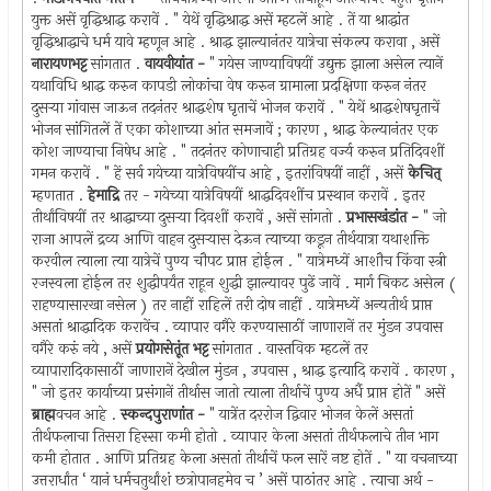
युक्त असें वृद्धिश्राद्ध करावें . " येथें वृद्धिश्राद्ध असें म्हटलें आहे . तें या श्राद्धांत
वृद्धिश्राद्धाचे धर्म यावे म्हणून आहे . श्राद्ध झाल्यानंतर यात्रेचा संकल्प करावा , असें
नारायणभट्ट
सांगतात .
वायवीयांत -
" गयेस जाण्याविषयीं उद्युक्त झाला असेल त्यानें
यथाविधि श्राद्ध करुन कापडी लोकांचा वेष करुन ग्रामाला प्रदक्षिणा करुन नंतर
दुसर्‍या गांवास जाऊन तदनंतर श्राद्धशेष घृताचें भोजन करावें . " येथें श्राद्धशेषघृताचें
भोजन सांगितलें तें एका कोशाच्या आंत समजावें ; कारण , श्राद्ध केल्यानंतर एक
कोश जाण्याचा निषेध आहे . " तदनंतर कोणाचाही प्रतिग्रह वर्ज्य करुन प्रतिदिवशीं
गमन करावें . " हें सर्व गयेच्या यात्रेविषयींच आहे , इतरांविषयीं नाहीं , असें
केचित्
म्हणतात .
हेमाद्रि
तर - गयेच्या यात्रेविषयीं श्राद्धदिवशींच प्रस्थान करावें . इतर
तीर्थांविषयीं तर श्राद्धाच्या दुसर्‍या दिवशीं करावें , असें सांगतो .
प्रभासखंडांत -
" जो
राजा आपलें द्रव्य आणि वाहन दुसर्‍यास देऊन त्याच्या कडून तीर्थयात्रा यथाशक्ति
करवील त्याला त्या यात्रेचें पुण्य चौपट प्राप्त होईल . " यात्रेमध्यें आशौच किंवा स्त्री
रजस्वला होईल तर शुद्धीपर्यंत राहून शुद्धी झाल्यावर पुढें जावें . मार्ग बिकट असेल (
राहण्यासारखा नसेल ) तर नाहीं राहिलें तरी दोष नाहीं . यात्रेमध्यें अन्यतीर्थ प्राप्त
असतां श्राद्धादिक करावेंच . व्यापार वगैरे करण्यासाठीं जाणारानें तर मुंडन उपवास
वगैरे करुं नये , असें
प्रयोगसेतूंत भट्ट
सांगतात . वास्तविक म्हटलें तर
व्यापारादिकासाठीं जाणारानें देखील मुंडन , उपवास , श्राद्ध इत्यादि करावें . कारण ,
" जो इतर कार्याच्या प्रसंगानें तीर्थास जातो त्याला तीर्थाचें पुण्य अर्धै प्राप्त होतें " असें
ब्राह्म
वचन आहे .
स्कन्दपुराणांत -
" यात्रेंत दररोज द्विवार भोजन केलें असतां
तीर्थफलाचा तिसरा हिस्सा कमी होतो . व्यापार केला असतां तीर्थफलाचे तीन भाग
कमी होतात . आणि प्रतिग्रह केला असतां तीर्थाचें फल सारें नष्ट होतें . " या वचनाच्या
उत्तरार्धांत ‘ यानं धर्मचतुर्थांशं छत्रोपानहमेव च ’ असें पाठांतर आहे . त्याचा अर्थ -