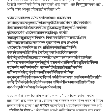
देशांतरीं जाण्याविषयीं निघेल त्यानें घृतानें श्राद्ध करावें " असें
विष्णुपुराण
वचन आहे .
आणि यात्रेचें अंगभूत वृद्धिश्राद्धही सांगितलें आहे .
श्राद्धंचपारणादिनएव उपोष्यरजनीमेकांप्रातः श्राद्धंविधायच
गणेशंब्राह्मणान्नत्वाभुक्त्वाप्रस्थितवान्सुधीरितिस्कांदलिंगात् गौडनिबंधेगौतमः
तीर्थयात्रासमारंभेतीर्थात्प्रत्यागमेपिच वृद्धिश्राद्धंप्रकुर्वीतबहुसर्पिः समन्वितं
वृद्धिपदंतद्धर्मार्थं श्राद्धोत्तरंयात्रासंकल्पइतिभट्टाः वायवीये
उद्यतस्तुगयांगंतुंश्राद्धंकृत्वाविधानतः विधायकार्पटीवेषंग्रामंगत्वाप्रदक्षिणम्
ततोग्रामांतरंगत्वाश्राद्धशेषस्यभोजनं घृतस्यभोजनं तच्च क्रोशमध्ये
श्राद्धोत्तरंक्रोशगमननिषेधात् ततः प्रतिदिनंगच्छेत्प्रतिग्रहविवर्जितः
गयायामेवतन्नान्यत्रेतिकेचित् हेमाद्रिस्तु गयायांश्राद्धदिनेएवप्रस्थानं
तीर्थांतरेतुश्राद्धोत्तरदिनइत्याह प्रभासखंडे यश्चान्यंकारयेच्छक्त्यातीर्थयात्रांनरेश्वरः
स्वकीयद्रव्ययानाभ्यांतस्यपुण्यंचतुर्गुणं यात्रामध्येआशौचेरजसिवाशुद्धिपर्यंतस्थित्वा
तदंतेगच्छेत् मार्गवैषम्येत्वदोषः यात्रामध्येतीर्थांतरप्राप्तौश्राद्धादिकार्यमेव
वाणिज्याद्यर्थंगतेनतु मुंडनोपवासादिनकार्यमितिप्रयागसेतौभट्टाः
वस्तुतस्तुतत्रापिमुंडनोपवासश्राद्धादिकार्यं अर्धंतीर्थफलंतस्ययः प्रसंगेनगच्छतीतिब्राह्मोक्तेः
स्कांदे द्विर्भोजनंतृतीयांशंहरेत्तीर्थफलस्यच वाणिज्यंत्रींस्तथाभागान्हंतिसर्वंप्रतिग्रहः
यानंधर्मचतुर्थांशंछत्रोपानहमेवचेत्युत्तरार्धपाठांतरम् ।
श्राद्ध करणें तें पारणादिवशींच करावें . कारण , " एक दिवस उपोषण करुन
प्रातःकालीं श्राद्ध करुन गणेश , ब्राह्मण यांना नमस्कार करुन भोजन करुन तो विद्वान्
प्रस्थान करिता झाला " असें
स्कांदांत
पारणादिवशीं श्राद्ध केल्याचें बोधक वचन आहे
.
गौडनिबंधांत गौतम -
" तीर्थयात्रेच्या आरंभीं आणि तीर्थाहून आल्यावर बहुत घृतानें