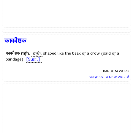
काकौष्ठक
काकौष्ठक
mfn.
mfn.
shaped like the beak of a crow (said of a
bandage),
[Suśr.]
RANDOM WORD
SUGGEST A NEW WORD!