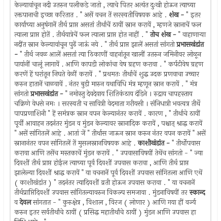
केल्यावांचून नदी उतरुन पलीकडे जातो , त्याचे पितर अत्यंत दुःखी होऊन त्याच्या
रक्तपानाची इच्छा करितात . " असें वचन तें सरस्वतीविषयक आहे .
शंख -
" इतर
कार्याच्या अनुषंगानें तीर्थ प्राप्त असतां तीर्थाचें ठायीं स्नान करावें , म्हणजे स्नानाचें फल
त्याला प्राप्त होतें . तीर्थयात्रेचें फल त्याला प्राप्त होत नाहीं . "
तोच शंख -
" वाहाणार्‍या
नदींत स्नान केल्यावांचून पुढें जाऊं नये . " तीर्थ प्राप्त झालें असतां सांगतो
प्रभासखंडांत
-
" तीर्थ जवळ आलें असतां त्या ठिकाणीं वाहनांतून खालीं उतरुन जमिनीवर लोळून
पायांनीं चालूं लागावें . आणि कापडी लोकांचा वेष ग्रहण करावा . " कर्पटीवेष ग्रहण
करणें हें घरांतून निघते वेळीं करावें . " प्रथमतः तीर्थाचें शुद्ध उदक प्रणवाचा उच्चार
करुन हातानें चाळवावें . नंतर बुडी मारुन यथाविधि मंत्र म्हणून स्नान करावें . " मंत्र
सांगतो
प्रभासखंडांत -
" नमोस्तु देवदेवाय शितिकंठाय दंडिने । रुद्राय चापहस्ताय
चक्रिणे वेधसे नमः । सरस्वती च सावित्री वेदमाता गरीयसी । संनिधात्री भवत्वत्र तीर्थे
पापप्रणाशिनी " हें समंत्रक स्नान वपन केल्यानंतर करावें . कारण , " तीर्थाचे ठायीं
पूर्वीं आवाहन तदनंतर मुंडन व मुंडन केल्यावर स्नानादिक करावें , पश्चात् श्राद्ध करावें
" असें सांगितलें आहे . आतां जें " तीर्थास जाऊन स्नान करुन नंतर वपन करावें " असें
स्नानानंतर वपन सांगितलें तें मुसलस्नानविषयक आहे .
काशीखंडांत -
" तीर्थोपवास
करावा आणि तसेंच मस्तकाचें मुंडन करावें . " उपवासाविषयीं तेथेंच सांगतो - " ज्या
दिवशीं तीर्थ प्राप्त होईल त्याच्या पूर्व दिवशीं उपवास करावा , आणि तीर्थ प्राप्त
झालेल्या दिवशीं श्राद्ध करावें " या वचनानें पूर्व दिवशीं उपवास सांगितला आणि एथें
( काशीखंडांत ) " तदनंतर त्यादिवशीं व्रती होऊन उपवास करावा . " या वचनानें
तीर्थप्राप्तिदिवशीं उपवास सांगितल्यावरुन विकल्प समजावा . मुंडनाविषयीं तर
स्कान्द
व
देवल
सांगतात - " कुरुक्षेत्र , विशाल , विरज ( लोणार ) आणि गया हीं वर्ज्य
करुन इतर सर्वतीर्थांचे ठायीं ( प्रसिद्ध महातीर्थांचे ठायीं ) मुंडन आणि उपवास हा