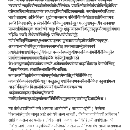
अथतीर्थश्राद्धं तत्रयद्यप्यस्मत्पितामहकृतत्रिस्थलीसेतुरेवजागर्तितथापिकिंचिदुच्यते
तत्रयात्रायां सहाग्निर्वासपत्नीकोगच्छेत्तीर्थानिसंयतः प्रायश्चित्तीव्रजेत्तीर्थंपत्नीविरहितोपिवा
यज्ञेष्वनधिकारीवायश्चवामंत्र साधकइतिकौर्मादिवचनात्साग्नेः सपत्नीकस्यैवाधिकारः
भारते ब्राह्मणः क्षत्रियोवैश्यः शूद्रोवाराजसत्तम नवियोनिंव्रजंत्येतेस्नानात्तीर्थेमहात्मनः
स्कांदे विधवाधर्मेषु स्नानंदानंतीर्थयात्रांविष्णुनामग्रहंमुहुः एतत्पुत्राद्यनुमत्यैव सधवायाः
पत्यासहैवेतिप्रागुक्तं काशीखंडे मातुः पितुः क्षेप्तुमनास्तथास्थिसुतस्तुकुर्यात्खलुतीर्थयात्रां
तद्विधिः स्कांदे तीर्थयात्रांचिकीर्षुः प्राग्विधायोपोषणंगृहे
गणेशंचपितृन्विप्रान्साधून्शक्त्याप्रपूज्यच कृतपारणकोह्रष्टोगच्छेन्नियमधृक्पुनः
आगत्याभ्यर्च्यचपितृन् यथोक्तफलभाग्भवेत् उपवासात्प्राग्मुंडनंचकार्यं
प्रयागेतीर्थयात्रायांपितृमातृवियोगतः कचानांवपनंकुर्याद्यथानविकचोभवेदितिविष्णूक्तेः
प्रायश्चित्तार्थयात्रायांगंगायांचैतदित्येके केचित्तुहेमाद्रौभारते
केशश्मश्रुनखादीनांवपनंनचशस्यते अतोनकार्यंवपनंगयाश्राद्धार्थिनासदा येभारतेस्मिन्
पितृकर्मतत्पराः संधार्यकेशानतिभक्तिभाविताः
ऋणक्षयार्थंपितृतीर्थमागतास्तेषामृणंसंक्षयमेष्यतिध्रुवमितिनिषेधात्
गयायात्रांगंवपनंनकार्यमित्याहुः वस्तुतस्तु गयाधिकरणकस्यैवायंनिषेधः नतुयात्रांगस्य
श्राद्धार्थिनेत्युक्तेः विशालंविरजंगयामित्यनेनैकवाक्यत्वाच्च
श्राद्धंचषटनवद्वादशदैवतंवाघृतेनकार्यं
गच्छेद्देशांतरंयस्तुश्राद्धंकुर्यात्ससर्पिषेतिविष्णुपुराणात् यात्रांगवृद्धिश्राद्धोक्तेश्च ।
त्या तीर्थश्राद्धाविषयीं जरी आमच्या आजोबांनीं ( नारायणभट्टांनीं ) केलेला
त्रिस्थलीसेतु ग्रंथ जागृत आहे तरी येथें अल्प सांगतों , तीर्थाच्या यात्रेविषयीं अधिकार "
साग्निक असेल तर पत्नीसह तीर्थास जावें . अथवा पत्नीविरहितानें प्रायश्चित्तासाठीं
तीर्थास जावें . अथवा यज्ञाविषयीं अनधिकारी असेल त्यानें किंवा मंत्र साध्य करावयाचा