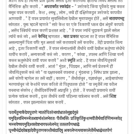
आणि तीर्थ हीं निमित्तें प्राप्त झालीं असतां इतर कारणांनीं क्षौराचा निषेध असला तरी
नैमित्तिक क्षौर करावें . "
अपरार्कांत स्कांदांत -
" उत्तरेकडे किंवा पूर्वेकडे मुख करुन
बसून वपन करवावें . केश , श्मश्रु , लोम , नखें हीं दक्षिणेकडून उत्तरेकडे कापवीत
आणवावीं . " हें वपन प्रयागांत सुवासिनीला देखील मूळापासून होतें , असें
नारायणभट्ट
सांगतात . युक्त म्हटलें म्हणजे " सारे केश वर एके ठिकाणीं धरुन दोन अंगुळें कापावे
, असेंच स्त्रियांचें वपन करणें प्रशस्त आहे . " तें वपन ज्यांचें चूडाकर्म झालें नसेल
त्यांचें करुं नये , असें
केचित्
म्हणतात .
खरा प्रकार
म्हटला तर हें वपन नैमित्तिक
असल्यामुळें पिता वगैरे मृत असतां जसें करावयाचें तसें करावेंच . तेंही प्रयागांत नित्य
आहे , इतर ठिकाणीं नाहीं . तें वपन संन्याश्यांनीं तीर्थाचे ठायीं देखील ऋतूंच्या संधीचे
ठायींच करावें , अन्यकालीं करुं नये . कारण , " कांखा , उपस्थ आणि शिखा वर्ज्य
करुन ऋतुसंधीचे ठायीं वपन करावें " अशी
स्मृति
आहे . हें वपन जीवत्पितृकानें
देखील तीर्थाचे ठायीं करावें . आतां " मुंडन , पिंडदान , आणि सर्व प्रेतकर्म हीं
जीवत्पितृकानें करुं नये " या दक्षवचनानें वपनाचा ( मुंडनाचा ) निषेध प्राप्त झाला ,
असें कोणी म्हणेल तर तसें नाहीं ; कारण , " तीर्थावांचून , यज्ञावांचून , आईबापांच्या
मरणावांचून जो केशांचें वपन करितो तो पितृघातक होतो " या स्मृतीनें त्या वरील
वचनाचा संकोच ( तीर्थादिकांविषयीं अप्रवृत्ति ) होतो . तें वपनही प्रयागाचे ठायीं
प्रत्येक यात्रेला करावें , इतर तीर्थाचे ठायीं पहिल्या यात्रेलाच करावें . असें
शिष्ट
सांगतात . वपन झाल्यानंतर स्नान करावें .
परार्थेतुमार्कंडेयपुराणे मातरंपितरंजायांभ्रातरंसुह्रदंगुरुं
यमुद्दिश्यनिमज्जेतअष्टमांशंलभेत्ततः पैठीनसिः प्रतिकृतिंकुशमयींतीर्थवारिणिमज्जयेत्
मज्जयेच्चयमुद्दिश्यसोष्टभागफलंलभेत् ततस्तर्पणश्राद्धे
पृथ्वीचंद्रोदयेब्रह्मदेवीपुराणकाशीखंडादिषु अकालेप्यथवाकालेतीर्थेश्राद्धंचतर्पणं