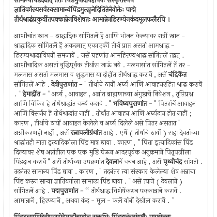
सामान्यपिंडंदद्यात् ततः पिंडमुपादायहविषः संस्कृतस्यच
ज्ञातिवर्गस्यसर्वस्यसामान्यंपिंडमुत्सृजेदितितेनैवोक्तेः पाद्मे
तीर्थश्राद्धंप्रकुर्वीतपक्कान्नेनविशेषतः आमान्नेनहिरण्येनकंदमूलफलैरपि ।
आशौचांत स्नान - श्राद्धादिक सांगितलें हें आणि भोजन केल्यावर रात्रीं स्नान -
श्राद्धादिक सांगितलें हें अकस्मात् एकाएकीं तीर्थ प्राप्त असतां आमश्राद्ध -
हिरण्यश्राद्धाविषयीं समजावें . जसें ग्रहणांत आमहिरण्यश्राद्ध सांगितलें तद्वत् .
आशौचादिक असतां बुद्धिपूर्वक तीर्थास जाऊं नये . मलमासांत सांगितलें तें तर -
मलमास असतां मलमास व शुद्धमास या दोहोंत तीर्थश्राद्ध करावें , असें
चंद्रिकेंत
सांगितलें आहे .
देवीपुराणांत -
" तीर्थाचे ठायीं अर्घ्य आणि आवाहनरहित श्राद्ध करावें
. "
हेमाद्रींत -
" अर्घ्य , आवाहन , अन्नांत ब्राह्मणाच्या अंगुष्ठाचें निवेशन , तृप्तिप्रश्न
आणि विकिर हे तीर्थश्राद्धांत वर्ज्य करावे . "
भविष्यपुराणांत -
" पितरांचें आवाहन
आणि विसर्जन हें तीर्थश्राद्धांत नाहीं . तीर्थांत आवाहन आणि अर्घ्यदान होत नाहीं ;
कारण , तीर्थाचे ठायीं आवाहन केलेले व अर्घ्य दिलेले असे पितर असतात "
अग्नौकरणही नाहीं , असें
रत्नावलीग्रंथांत
आहे . एथें ( तीर्थाचे ठायीं ) सहा देवतांच्या
श्राद्धांतही माता इत्यादिकांला पिंड मात्र द्यावा . कारण , " पिता इत्यादिकांस पिंड
दिल्यावर शेष अन्नांतील एक एक मुष्टि घेऊन आदरपूर्वक अनुक्रमानें पितृपत्नींला
पिंडदान करावें " असें तीर्थाच्या उपक्रमांत
देवला
चें वचन आहे , असें
पृथ्वीचंद्र
सांगतो .
तदनंतर सामान्य पिंड द्यावा . कारण , " तदनंतर त्या संस्कार केलेल्या शेष अन्नाचा
पिंड करुन सार्‍या ज्ञातिवर्गाला सामान्य़ पिंड द्यावा . " असें त्यानें ( देवलानें )
सांगितलें आहे .
पद्मपुराणांत -
‘‘ तीर्थश्राद्ध विशेषेंकरुन पक्कान्नानें करावें .
आमान्नानें , हिरण्यानें , अथवा कंद - मूल - फलें यांनीं देखील करावें . "