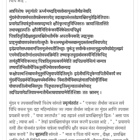
विधि आहे . "
अत्रविशेषः स्मृत्यंतरे ऊर्ध्वमब्दाद्दिमासोनात्पुनस्तीर्थंव्रजेद्यदि
मुंडनंचोपवासंचततोयत्नेनकारयेत् तदातद्वपनंशस्तंप्रायश्चित्तमृतेद्विजेतिपाठः
प्रयागेप्रतियात्रंतुयोजनत्रयइष्यते क्षौरंकृत्वातुविधिवत्ततः स्नायात्सितासिते
तथाचबृहस्पतिः क्षौरंनैमित्तिकंकार्यंनिषेधेसत्यपिध्रुवं
पित्रादिमृतिदीक्षासुप्रायश्चित्तेथतीर्थके अपरार्केस्कांदे उदड्मुखः
प्राड्मुखोवावपनंकारयेत्सुधीः केशश्मश्रुलोमनखान्युदक्संस्थानिवापयेत्
इदंप्रयागेसधवानामपिसमूलंभवतीतिभट्टाः युक्तंतु सर्वान्केशान्समुद्धृत्यछेदयेदंगुलद्वयं
एवमेवहिनारीणांशस्यतेवपनक्रियेति तच्चाकृतचूडानांनकार्यमितिकेचित्
तत्त्वंतुनैमित्तिकत्वात् पित्रादिमृतवत्कार्यमेवेति तदपिप्रयागेनित्यं नान्यत्र
तच्चयतिभिस्तीर्थेपिऋतुसंधिष्वेवकार्यंनान्यदा
कक्षोपस्थशिखावर्जमृतुसंधिषुवापयेदितिस्मृतेः इदंजीवत्पितृकेणापितीर्थेकार्यं नच
मुंडनंपिंडदानंचेतिदक्षवचनेननिषेधः विनातीर्थंविनायज्ञंमातापित्रोर्मृतिंविना
योवापयतिलोमानिसपुत्रः पितृघातकइतिस्मृत्यातत्संकोचात्
तदपिप्रयागेप्रतियात्रमन्यतीर्थेआद्ययात्रायामेवेतिशिष्टाः ततः स्नानम् ।
मुंडन व उपवासाविषयीं विशेष सांगतो
स्मृत्यंतरांत -
" एकवार तीर्थास जाऊन सर्व
विधि करुन पुनः दहा महिन्यांनंतर जर त्यास तीर्थास जाईल तर मुंडन आणि उपवास
प्रयत्नानें करावे . " याचा उत्तरार्धांत ‘ तदा तद्वपनं शस्तं प्रायश्चित्तमृते द्विजः ’ असा पाठ
आहे ; त्याचा अर्थ - " तेव्हां प्रायश्चित्तावांचून वपन करणें प्रशस्त आहे . " , " प्रयागाचे
ठायीं तीन योजनांत प्रत्येक यात्रेला यथाविधि क्षौर करुन नंतर गंगायमुनेच्या संगमातं
स्नान करावें " तेंच
बृहस्पति
सांगतो - " माता व पिता यांचें मरण , दीक्षा , प्रायश्चित्त