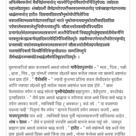
अविलंबेनकर्तव्यं नैवविघ्नंसमाचरेत् मात्स्येपितृणांचैवतर्पणमितितुर्यपादः तत्रदेवताः
महालयेप्रागुक्ताः शंखदेवलौ तीर्थद्रव्योपपत्तौचनकालमवधारयेत् पात्रंचब्राह्मणंप्राप्यसद्यः
श्राद्धंसमाचरेत् हारीतः दिवावायदिवारात्रौभुक्तोवोपोषितोपिवा
नकालनियमस्तत्रगंगांप्राप्यसरिद्वरां भारते भुक्तोवाप्यथवाभुक्तोरात्रौवायदिवादिवा
पर्वकालेथवाकालेशुचिर्वाप्यथवाशुचिः यदैवदृश्यतेतत्रनदीचत्रिपथाप्रिय
प्रमाणंदर्शनंतस्मान्नकालस्तत्रकारणं आशौचेपिकार्यं विवाहदुर्गयज्ञेषुयात्रायांतीर्थकर्मणि
नतत्रसूतकंतद्वत्कर्मयज्ञादिकारयेदितिपैठिनसिस्मृतेः तदानीमकरणेत्वाशौचांतेएवकुर्यात्
प्रभासखंडे नवारंनचनक्षत्रंनकालस्तत्रकारणं यदैवदृश्यतेतीर्थंतदापर्वसहस्त्रकं
मलमासेपिकार्यं नित्यनैमित्तिकेकुर्यात्प्रयतः सन्मलिम्लुचे
तीर्थश्राद्धंगजच्छायांप्रेतश्राद्धंतथैवचेतिबृहस्पतिस्मृतेः ।
दुसर्‍याकरितां स्नान करावयाचें असतां सांगतो
मार्केंडेयपुराणांत -
" माता , पिता , पत्नी
, भ्राता , मित्र , गुरु यांमध्यें ज्याच्या उद्देशानें स्नान करील त्याला त्या स्नानाचें अष्टमांश
फल प्राप्त होतें . "
पैठीनसि -
" ज्याची कुशमय प्रतिमा करुन तीर्थोदकांत बुडवील
आणि ज्याच्या उद्देशानें बुडी मारील त्याला अष्टमांश फल प्राप्त होतें . " स्नान
केल्यानंतर तर्पण व श्राद्ध सांगतो
पृथ्वीचंद्रोदयांत
ब्रह्मपुराण , देवीपुराण , काशीखंड
इत्यादिकांत - " तीर्थ प्राप्त असतां श्राद्धाचा व तर्पणाचा काल असो किंवा नसो श्राद्ध व
तर्पण लवकर करावें , त्याविषयीं विघ्न ( अवकाश ) करुं नये . " या वचनाच्या
चवथ्या पादीं ‘ पितृणां चैव तर्पण ’ म्हणजे पितरांचें तर्पण लवकर करावें , असा
मत्स्यपुराणांत
पाठ आहे . त्याविषयीं देवता पूर्वीं महालयप्रकरणीं सांगितल्या आहेत .
शंख
व
देवल -
" तीर्थ व द्रव्यांची उपपत्ति असली म्हणजे काल पाहूं नये . पात्रभूत
ब्राह्मण प्राप्त असतां तत्काल श्राद्ध करावें . "
हारीत -
" सर्व नद्यांमध्यें श्रेष्ठ अशी गंगा
प्राप्त झाली असतां दिवस असो किंवा रात्र असो , भोजन केलेला असो अथवा उपोषित