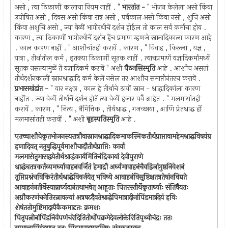
असो , त्या ठिकाणीं कालाचा नियम नाहीं . "
भारतांत -
" भोजन केलेला असो किंवा
उपोषित असो , दिवस असो किंवा रात्र असो , पर्वकाल असो किंवा नसो , शुचि असो
किंवा अशुचि असो , ज्या वेळीं भागीरथीचें दर्शन होईल तो काल सर्व कर्माचा होय .
कारण , त्या ठिकाणीं भागीरथीचें दर्शन हेंच प्रमाण म्हणजे स्नानादिकाला कारण आहे
. काल कारण नाहीं . " आशौचांतही करावें . कारण , " विवाह , किल्ला , यज्ञ ,
यात्रा , तीर्थांतील कर्म , इतक्या ठिकाणीं सूतक नाहीं . त्याचप्रमाणें यज्ञादिकर्मांमध्यें
सूतक नसल्यामुळें तें यज्ञादिकर्म करावें " अशी
पैठनसिस्मृति
आहे . आशौच असतां
तीर्थदर्शनकालीं स्नानश्राद्धादि कर्म केलें नसेल तर आशौच समाप्तीनंतरच करावें .
प्रभासखंडांत -
" वार नक्षत्र , काल हे तीर्थाचे ठायीं स्नान - श्राद्धादिकांला कारण
नाहींत . ज्या वेळीं तीर्थाचें दर्शन होतें त्या वेळीं हजार पर्वै आहेत . " मलमासांतही
करावें . कारण , " नित्य , नैमित्तिक , तीर्थश्राद्ध , गजच्छाया , आणि प्रेतश्राद्ध हीं
मलमासांतही करावीं . " अशी
बृहस्पतिस्मृति
आहे .
एतच्चाशौचेकृतभोजनस्यरात्रौवास्नानश्राद्धादिकमाकस्मिकतीर्थप्राप्तावामहेमश्राद्धविषयंग्र
हणादिवत् नतुबुद्धिपूर्वमाशौचादौतीर्थप्राप्तिः कार्या
मलमासेतुमासद्वयेतीर्थश्राद्धंकार्यमितिचंद्रिकायां देवीपुराणे
श्राद्धंचतत्रकर्तव्यमर्घ्यावाहनवर्जितं हेमाद्रौ अर्घ्यमावाहनंचैवद्विजांगुष्ठनिवेशनं
तृप्तिप्रश्नंचविकिरंतीर्थश्राद्धेविवर्जयेत् भविष्ये आवाहनंविसृष्टिश्चतत्रतेषांनविद्यते
आवाहनंनतीर्थेस्यान्नार्घ्यदानंतथाभवेत् आहूताः पितरस्तीर्थेकृतार्घ्याः संतिवैयतः
अग्नौकरणंचनेतिरत्नावल्यां अत्रषटदैवतेश्राद्धेपिमात्रादीनांपिंडमात्रंदेयं हविः
शेषंततोमुष्टिमादायैकैकमादृतः क्रमशः
पितृपत्नीनांपिंडनिर्वपणंचरेदितितीर्थोपक्रमेदेवलोक्तेरितिपृथ्वीचंद्रः ततः