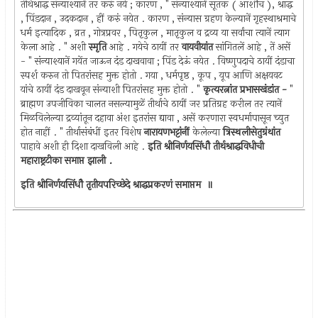
तीर्थश्राद्ध संन्याश्यानें तर करुं नये ; कारण , " संन्याश्यानें सूतक ( आशौच ), श्राद्ध
, पिंडदान , उदकदान , हीं करुं नयेत . कारण , संन्यास ग्रहण केल्यानें गृहस्थाश्रमाचे
धर्म इत्यादिक , व्रत , गोत्रप्रवर , पितृकुल , मातृकुल व द्रव्य या सर्वांचा त्यानें त्याग
केला आहे . " अशी
स्मृति
आहे . गयेचे ठायीं तर
वायवीयांत
सांगितलें आहे , तें असें
- " संन्याश्यानें गयेंत जाऊन दंड दाखवावा ; पिंड देऊं नयेत . विष्णुपदाचे ठायीं दंडाचा
स्पर्श करुन तो पितरांसह मुक्त होतो . गया , धर्मपृष्ठ , कूप , यूप आणि अक्षयवट
यांचे ठायीं दंड दाखवून संन्याशी पितरांसह मुक्त होतो . "
कृत्यरत्नांत प्रभासखंडांत -
"
ब्राह्मण उपजीविका चालत नसल्यामुळें तीर्थाचे ठायीं जर प्रतिग्रह करील तर त्यानें
मिळविलेल्या द्रव्यांतून दहावा अंश इतरांस द्यावा , असें करणारा स्वधर्मापासून च्युत
होत नाहीं . " तीर्थासंबंधीं इतर विशेष
नारायणभट्टांनीं
केलेल्या
त्रिस्थलीसेतुग्रंथांत
पाहावे अशी ही दिशा दाखविली आहे .
इति श्रीनिर्णयसिंधौ तीर्थश्राद्धविधीची
महाराष्ट्रटीका समाप्त झाली .
इति श्रीनिर्णयसिंधौ तृतीयपरिच्छेदे श्राद्धप्रकरणं समाप्तम ‍ ॥