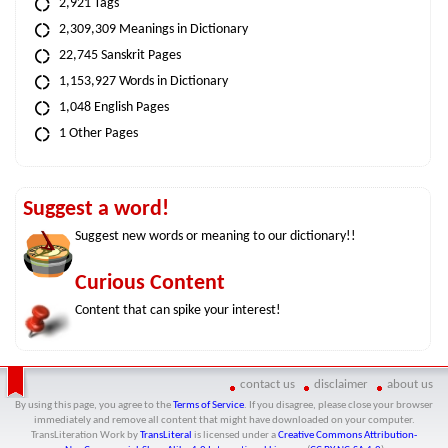
2,921 Tags
2,309,309 Meanings in Dictionary
22,745 Sanskrit Pages
1,153,927 Words in Dictionary
1,048 English Pages
1 Other Pages
Suggest a word!
Suggest new words or meaning to our dictionary!!
Curious Content
Content that can spike your interest!
contact us
disclaimer
about us
By using this page, you agree to the
Terms of Service
. If you disagree, please close your browser
immediately and remove all content that might have downloaded on your computer.
TransLiteration Work
by
TransLiteral
is licensed under a
Creative Commons Attribution-