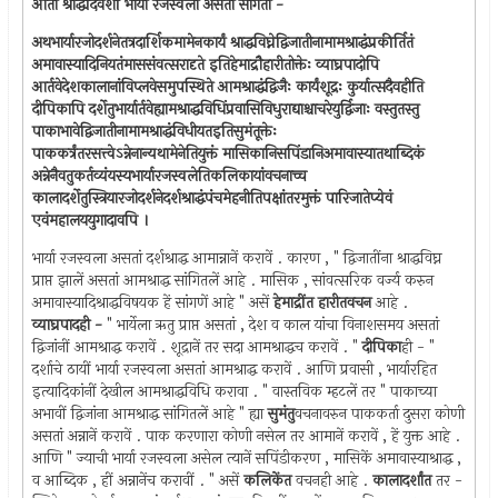
आतां श्राद्धदिवशीं भार्या रजस्वला असतां सांगतो -
अथभार्यारजोदर्शनेतत्रदार्शिकमामेनकार्यं श्राद्धविघ्नेद्विजातीनामामश्राद्धंप्रकीर्तितं
अमावास्यादिनियतंमाससंवत्सरादृते इतिहेमाद्रौहारीतोक्तेः व्याघ्रपादोपि
आर्तवेदेशकालानांविप्लवेसमुपस्थिते आमश्राद्धंद्विजैः कार्यंशूद्रः कुर्यात्सदैवहीति
दीपिकापि दर्शेतुभार्यार्तवेह्यामश्राद्धविधिंप्रवासिविधुराद्याश्चाचरेयुर्द्विजाः वस्तुतस्तु
पाकाभावेद्विजातीनामामश्राद्धंविधीयतइतिसुमंतूक्तेः
पाककर्त्रंतरसत्त्वेऽन्नेनान्यथामेनेतियुक्तं मासिकानिसपिंडानिअमावास्यातथाब्दिकं
अन्नेनैवतुकर्तव्यंयस्यभार्यारजस्वलेतिकलिकायांवचनाच्च
कालादर्शेतुस्त्रियारजोदर्शनेदर्शश्राद्धंपंचमेहनीतिपक्षांतरमुक्तं पारिजातेप्येवं
एवंमहालययुगादावपि ।
भार्या रजस्वला असतां दर्शश्राद्ध आमान्नानें करावें . कारण , " द्विजातींना श्राद्धविघ्न
प्राप्त झालें असतां आमश्राद्ध सांगितलें आहे . मासिक , सांवत्सरिक वर्ज्य करुन
अमावास्यादिश्राद्धविषयक हें सांगणें आहे " असें
हेमाद्रींत हारीतवचन
आहे .
व्याघ्रपादही -
" भार्येला ऋतु प्राप्त असतां , देश व काल यांचा विनाशसमय असतां
द्विजांनीं आमश्राद्ध करावें . शूद्रानें तर सदा आमश्राद्धच करावें . "
दीपिका
ही - "
दर्शाचे ठायीं भार्या रजस्वला असतां आमश्राद्ध करावें . आणि प्रवासी , भार्यारहित
इत्यादिकांनीं देखील आमश्राद्धविधि करावा . " वास्तविक म्हटलें तर " पाकाच्या
अभावीं द्विजांना आमश्राद्ध सांगितलें आहे " ह्या
सुमंतु
वचनावरुन पाककर्ता दुसरा कोणी
असतां अन्नानें करावें . पाक करणारा कोणी नसेल तर आमानें करावें , हें युक्त आहे .
आणि " ज्याची भार्या रजस्वला असेल त्यानें सपिंडीकरण , मासिकें अमावास्याश्राद्ध ,
व आब्दिक , हीं अन्नानेंच करावीं . " असें
कलिकेंत
वचनही आहे .
कालादर्शांत
तर -