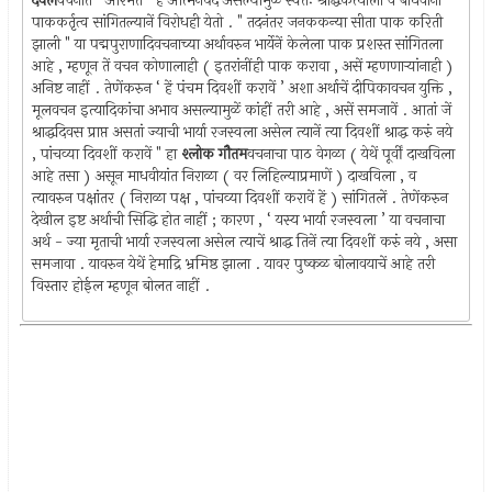
देवल
वचनांत ‘ आरभेत ’ हें आत्मनेपद असल्यामुळें स्वतः श्राद्धकर्त्याला व बांधवांना
पाककर्तृत्व सांगितल्यानें विरोधही येतो . " तदनंतर जनककन्या सीता पाक करिती
झाली " या पद्मपुराणादिवचनाच्या अर्थावरुन भार्येनें केलेला पाक प्रशस्त सांगितला
आहे , म्हणून तें वचन कोणालाही ( इतरांनींही पाक करावा , असें म्हणणार्‍यांनाही )
अनिष्ट नाहीं . तेणेंकरुन ‘ हें पंचम दिवशीं करावें ’ अशा अर्थाचें दीपिकावचन युक्ति ,
मूलवचन इत्यादिकांचा अभाव असल्यामुळें कांहीं तरी आहे , असें समजावें . आतां जें
श्राद्धदिवस प्राप्त असतां ज्याची भार्या रजस्वला असेल त्यानें त्या दिवशीं श्राद्ध करुं नये
, पांचव्या दिवशीं करावें " हा
श्लोक गौतम
वचनाचा पाठ वेगळा ( येथें पूर्वीं दाखविला
आहे तसा ) असून माधवीयांत निराळा ( वर लिहिल्याप्रमाणें ) दाखविला , व
त्यावरुन पक्षांतर ( निराळा पक्ष , पांचव्या दिवशीं करावें हें ) सांगितलें . तेणेंकरुन
देखील इष्ट अर्थाची सिद्धि होत नाहीं ; कारण , ‘ यस्य भार्या रजस्वला ’ या वचनाचा
अर्थ - ज्या मृताची भार्या रजस्वला असेल त्याचें श्राद्ध तिनें त्या दिवशीं करुं नये , असा
समजावा . यावरुन येथें हेमाद्रि भ्रमिष्ठ झाला . यावर पुष्कळ बोलावयाचें आहे तरी
विस्तार होईल म्हणून बोलत नाहीं .