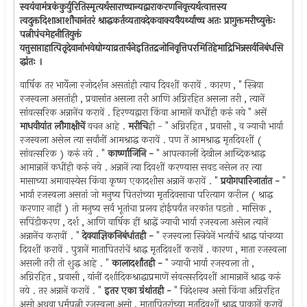
स्वयंवामंत्रकंकुर्युरितिस्मृत्यर्थसाराच्चान्यद्वाराकरणनिवृत्त्यर्थत्वात्तस्य
त्वदुक्तदिशाआशौचानंतरं श्राद्धकर्तव्यतावदेकवाक्यवैयर्थ्याच्च अतः प्रागुक्तमरीच्युक्तेः
पत्नीपंचमेहनीतियुक्तं
यत्तुसप्ताहात्पितृदेवानांभवेद्योग्याव्रतार्चनेइतितद्रजोनिवृत्तिपरमितिहेमाद्रिभिन्नसर्वनिबंधसि
द्धांतः ।
वार्षिक तर भार्येला रजोदर्शन असतांही त्याच दिवशीं करावें . कारण , " स्त्रिया
रजस्वला असतांही , प्रवासांत असला तरी आणि अग्निरहित असला तरी , त्यानें
सांवत्सरिक अन्नानेंच करावें . हिरण्यद्वारा किंवा आमानें कधींही करुं नये " असें
माधवीयांत लौगाक्षीचें
वचन आहे .
मरीचि
ही - " अग्निरहित , प्रवासी , व ज्याची भार्या
रजस्वला असेल त्या सर्वांनीं आमश्राद्ध करावें . पण तें आमश्राद्ध मृतदिवशीं (
सांवत्सरिक ) करुं नये . "
कार्ष्णाजिनि -
" आपत्कालीं देखील आब्दिकश्राद्ध
आमान्नानें कधींही करुं नये . अन्नानें त्या दिवशीं करण्यास सवड नसेल तर त्या
मासाच्या अमावास्येस किंवा कृष्ण एकादशीस अन्नानें करावें . "
प्रयोगपारिजातांत -
"
भार्या रजस्वला असतां जो मनुष्य पितरांच्या मृतदिवसाचा परित्याग करील ( श्राद्ध
करणार नाहीं ) तो मनुष्य सर्व भूतांचा प्रलय होईपर्यंत नरकांत पडतो . मासिक ,
सपिंडीकरण , दर्श , आणि वार्षिक हीं श्राद्धें ज्याची भार्या रजस्वला असेल त्यानें
अन्नानेंच करावीं . "
देवयाज्ञिकनिबंधांतही -
" रजस्वला स्त्रियेनें भर्त्याचें श्राद्ध पांचव्या
दिवशीं करावें . पुत्रानें मातापितरांचें श्राद्ध मृतदिवशीं करावें . कारण , माता रजस्वला
असली तरी तो शुद्ध आहे . "
कालादर्शांतही -
" ज्याची भार्या रजस्वला तो ,
अग्निरहित , प्रवासी , यांनीं दर्शादिकश्राद्धाप्रमाणें संवत्सरदिवशीं आमान्नानें श्राद्ध करुं
नये . तर अन्नानें करावें . "
इतर एका ग्रंथांतही -
" विदेशस्थ असो किंवा अग्निरहित
असो अथवा धर्मपत्नी रजस्वला असो , मातापितरांच्या मृतदिवशीं श्राद्ध पाकानें करावें