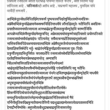
स्त्रियेला रजोदर्शन असतां दर्शश्राद्ध पांचव्या दिवशीं करावें , असा निराळा पक्ष
सांगितला आहे .
पारिजातां
तही असेंच आहे . याप्रमाणें महालय , युगादिक यांचे
ठायींही समजावें .
आब्दिकंतुरजोदर्शनेपितद्दिनेएवकार्यं पुष्पवत्स्वपिदारेषुविदेशस्थोप्यनग्निकः
अन्नेनैवाब्दिकंकुर्याद्धेम्नावामेननक्कचिदितिमाधवीये लौगाक्षिस्मृतेः मरीचिरपि अनग्निकः
प्रवासीचयस्यभार्यारजस्वला आमश्राद्धंप्रकुर्वीतनतत्कुर्यान्मृतेहनि कार्ष्णाजिनिः
आपन्नोप्याब्दिकंनैवकुर्यादामेनकुत्रचित् ‍ अन्नेनतदमायांवाकृष्णेवाहरिवासरे प्रयोगपरिजाते
रजस्वलायांभार्यायांक्षयाहंयः परित्यजेत् ‍ सवैनरकमाप्नोतियावदाभूतसंप्लवं
मासिकानिसपिंडंचअमावास्यातथाब्दिकं अन्नेनैवतुकर्तव्यंयस्यभार्यारजस्वला
देवयाज्ञिकनिबंधेपि भर्तुः श्राद्धंपंचमेह्निकुर्याद्भार्यारजस्वला पुत्रः पित्रोः
प्रकुर्वीतमृताहनिशुचिर्यतः कालादर्शेपि रजस्वलांगनोनग्निर्विदेशस्थोथवाब्दिके
दर्शादाविवनामेनत्वन्नेनश्राद्धमाचरेत् ‍ अन्यत्रापि
विदेशकोवाविगताग्निकोवारजस्वलायामपिधर्मपत्न्यां
श्राद्धंमृताहेविदधीतपाकैर्नामेनहेम्नानतुपंचमेह्नि एवंमासिकेपि यत्तु मरीचिः
आब्दिकेसमनुप्राप्तेयस्यभार्यारजस्वला पंचमेऽहनितच्छ्राद्धंनतत्कुर्यान्मृतेहनि माधवीये
श्राद्धंतदानकर्तव्यंकर्तव्यंपंचमेहनीत्युत्तरार्धं तदपुत्रस्त्रीकर्तृकश्राद्धविषयं
अपुत्रातुयदाभार्यासंप्राप्तेभर्तुराब्दिके
रजस्वलाभावेत्सातुकुर्यात्तत्पंचमेहनीतिश्लोकगौतमोक्तेः
दैवेकर्मणिपित्र्येवापंचमेहनिशुद्ध्यतीतिप्रभासखंडाच्च
नन्वशुचित्वादेवतत्रपंचमेहन्यर्थाच्छ्राद्धंप्राप्तमितिवचनंव्यर्थं मैवं
गर्भिणीसूतिकादिश्चकुमारीवान्यरोगिणी यदाशुद्धातदान्येनकारयेत्प्रयतास्वयमिति
हेमाद्रौभविष्योक्तेः अनुपनीतस्त्रीशूद्राश्चश्राद्धमृत्विजाकारयेयुः