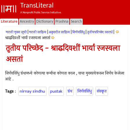
TransLiteral
A Nonprofit Public Service Initiative.
Literature
Ancestry
Dictionary
Prashna
Search
|
|
|
|
|
मराठी मुख्य सूची
मराठी साहित्य
अनुवादीत साहित्य
निर्णयसिंधु
तृतीयपरिच्छेद उत्तरार्ध
श्राद्धदिवशीं भार्या रजस्वला असतां
तृतीय परिच्छेद - श्राद्धदिवशीं भार्या रजस्वला
असतां
निर्णयसिंधु ग्रंथामध्ये कोणत्या कर्माचा कोणता काल , याचा मुख्यत्वेकरून निर्णय केलेला
आहे .
Tags
:
nirnay sindhu
pustak
ग्रंथ
निर्णयसिंधु
संस्कृत