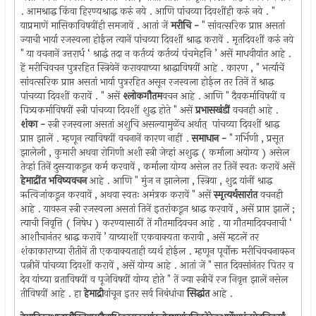
. आमश्राद्ध किंवा हिरण्यश्राद्ध करुं नये . आणि पांचव्या दिवशींही करुं नये . "
याप्रमाणें मासिकाविषयींही समजावें . आतां जें
मरीचि -
" सांवत्सरिक प्राप्त असतां
ज्याची भार्या रजस्वला होईल त्यानें पांचव्या दिवशीं श्राद्ध करावें . मृतदिवशीं करुं नये
" या वचनानें उत्तरार्ध ‘ श्राद्धं तदा न कर्तव्यं कर्तव्यं पंचमेहनि ’ असें माधवीयांत आहे .
हें मरीचिवचन पुत्ररहित स्त्रियेनें करावयाच्या श्राद्धाविषयीं आहे . कारण , " भर्त्याचें
सांवत्सरिक प्राप्त असतां भार्या पुत्ररहित असून रजस्वला होईल तर तिनें तें श्राद्ध
पांचव्या दिवशीं करावें . " असें
श्लोकगौतम
वचन आहे . आणि " दैवकर्माविषयीं व
पित्र्यकर्माविषयीं स्त्री पांचव्या दिवशीं शुद्ध होते " असें
प्रभासखंडीं
वचनही आहे .
शंका -
स्त्री रजस्वला असतां अशुचि असल्यामुळेंच अर्थात् ‍ पांचव्या दिवशीं श्राद्ध
प्राप्त झालें . म्हणून त्याविषयीं वचनानें कारण नाहीं .
समाधान -
" गर्भिणी , प्रसूत
झालेली , कुमारी अथवा रोगिणी अशी स्त्री जेव्हां अशुद्ध ( कर्माला अयोग्य ) असेल
तेव्हां तिनें दुसर्‍याकडून कर्म करवावें , कर्माला योग्य असेल तर तिनें स्वतः करावें असें
हेमाद्रींत भविष्यवचन
आहे . आणि " मुंज न झालेला , स्त्रिया , शुद्र यांनीं श्राद्ध
ऋत्विजांकडून करवावें , अथवा स्वतः अमंत्रक करावें " असें
स्मृत्यर्थसारांत
वचनही
आहे . यावरुन स्त्री रजस्वला असतां तिनें इतरांकडून श्राद्ध करवावें , असें प्राप्त झालें ;
त्याची निवृत्ति ( निषेध ) करण्यासाठीं तें गौतमादिवचन आहे . या गौतमादिवचनाची ‘
आशौचानंतर श्राद्ध करावें ’ याच्याशीं एकवाक्यता करावी , असें म्हटलें तर
शंकाकाराच्या रीतीनें ती एकवाक्यताही व्यर्थ होईल . म्हणून पूर्वोक्त मरीचिवचनावरुन
पत्नीनें पांचव्या दिवशीं करावें , असें योग्य आहे . आतां जें " सात दिवसांनंतर पितर व
देव यांच्या व्रताविषयीं व पूजेविषयीं योग्य होते " तें ज्या स्त्रीचें रज निवृत्त झालें नसेल
तीविषयीं आहे . हा
हेमाद्री
वांचून इतर सर्व निबंधांचा
सिद्धांत
आहे .