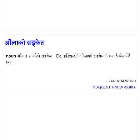
औंलाको सङ्केत
noun
औंलाद्वारा गरिने सङ्केत Ex.
हरिश्चन्द्रले औंलाको सङ्केतले मलाई बोलाउँदै
छन्
RANDOM WORD
SUGGEST A NEW WORD!