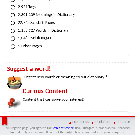
2,921 Tags
2,309,309 Meanings in Dictionary
22,745 Sanskrit Pages
1,153,927 Words in Dictionary
1,048 English Pages
1 Other Pages
Suggest a word!
Suggest new words or meaning to our dictionary!!
Curious Content
Content that can spike your interest!
contact us
disclaimer
about us
By using this page, you agree to the
Terms of Service
. If you disagree, please close your browser
immediately and remove all content that might have downloaded on your computer.