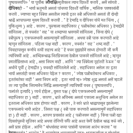
पुष्पवत्स्वपि० ’ या पूर्वोक्त
लौगाक्षि
स्मृतीवरुन त्याच दिवशीं करावें , असें सांगतो .
दीपिका
ही - " भार्या ऋतुमती असतां पांचव्या दिवशीं वार्षिक , मासिक पक्कानांनीं
करावें . ज्याच्या बहुत स्त्रिया असतील त्याची इतर स्त्री अधिकारी असतां तीं दोन्ही
श्राद्धें आपापल्या मुख्य दिवशीं करावीं . " हें हेमाद्रि व दीपिका यांचें मत चिंत्य , (
युक्तिशून्य ) आहे . कारण , पुरुषाला सहाधिकार ( पत्नीबरोबर अधिकार ) हेमाद्रीनें
सांगितला , तो वचनांत ‘ सह ’ या शब्दाच्या श्रवणानें सांगितला , किंवा दोघे (
स्त्रीपुरुष ) एकफलभागी असल्यामुळें सांगितला . अथवा स्त्री पाक करणारी आहे
म्हणून सांगितला . पहिला पक्ष नाहीं . कारण , वचनांत ‘ सह ’ शब्द नाहीं . ‘
विवाहापासून कर्मांचे ठायीं सहत्त्व आहे ’ हें वचन गृह्याग्नीनें साध्य होणारीं जीं कर्मै
त्यांविषयीं आहे . आब्दिकश्राद्ध निरग्निकाला देखील पाकानें सांगितलें आहे ; म्हणून
स्मार्ताग्निसाध्य आहे , असा नियम नाहीं . आणि ‘ त्या स्त्रियेला गृहांतरीं ठेऊन ’ या
अर्थाचें पूर्वीं ( हेमाद्रींत ) वचनही सांगितलेलें आहे . सहाधिकार असेल तर इतर
भार्या असतांही कसा अधिकार येईल ? कारण , ‘ ज्येष्ठ पत्नीबरोबरच अधिकार ,
इतरांबरोबर नाहीं ’ असा नियम आहे . इतर भार्या म्ह० ज्येष्ठा शुद्ध असतां असें म्हटलें
तर त्या पूर्वोक्त नियमानेंच सिद्धि असल्यामुळें त्याविषयीं वचन ( पुष्पवत्स्वपि ,
पत्न्यंतरे इत्यादि ) व्यर्थ होईल , दुसरा पक्ष ( दोघे एकफलभागी असल्यामुळें
सहाधिकार हा ) नाहीं . कारण , भ्राते अविभक्त असतां एकाला अशुचित्व असेल तर
इतराला अधिकार प्राप्त होणार नाहीं . कारण , ते सारे भ्राते श्राद्धापासून झालेल्या
एकफलाचे भागी आहेत . तिसरा पक्ष ( स्त्री पाक करणारी असल्यामुळें सहाधिकार
हा ) ही नाहीं . कारण , आपण प्रवासांत आहे ( पत्नीजवळ नाहीं ) किंवा पत्नी दहा
दिवसांपुढची सूतिका आहे अथवा रोगिणी वगैरे आहे अशा वेळीं देखील श्राद्ध करुं नये ,
असें प्राप्त होईल . आणि " बांधवांसह नव्या पात्रांनीं पाकाला आरंभ करावा " या