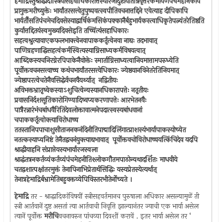
हेमाद्रिस्तुश्राद्धादौस्त्रियासहैवाधिकारात्तस्यांरजोदुष्टायांतन्निवृत्तेरेकभार्येणपंचमेहनिकार्यं
प्रागुक्तमरीच्युक्तेः भार्यांतरसत्त्वेतुपुष्पवत्स्वपीतिवचनात्तद्दिने एवेत्याह दीपिकापि
भार्यर्तौसतिपंचमेचदिवसेस्याद्वार्षिकंमसिकंपक्कानैर्बहुभार्यकस्त्वाधिकृतेपत्न्यंतरेतिष्ठति
कुर्यात्तद्दितयंस्वमुख्यदिवसेइति तच्चिंत्यंसहाधिकारः
सहत्वश्रुत्यावाएकफलभाक्त्वेनवापाककर्तृत्वेनवा नाद्यः तदभावात् ‍
पाणिग्रहणाद्धिसहत्वंकर्मस्वित्यस्याग्निसाध्यकर्मविषयत्वात् ‍
आब्दिकस्यचनिरग्नेरपिपाकेनैवोक्तेः स्मार्ताग्निसाध्यत्वानियमात्तामपरुध्येति
पूर्वोक्तवचनसत्त्वाच्च कथंचभार्यांतरसत्त्वेधिकारः ज्येष्ठयानविनेतरेतिनियमात् ‍
ज्येष्ठापरत्वेचतेनैवसिद्धेर्वचनवैयर्थ्यात् ‍ नद्वितीयः
अविभक्तभ्रातृष्वेकस्याऽशुचित्वेन्यस्यानधिकारापत्तेः नतृतीयः
प्रवासनिर्दशसूतिकारोगिण्यादिष्वप्यकरणापत्तेः आरभेतनवैः
पात्रैरन्नारंभंचबांधवैरितिदेवलोक्तावात्मनेपदात्स्वस्यबांधवानां
चपाककर्तृत्वोक्त्याविरोधाच्च
ततस्तानिपपाचाशुसीताजनकनंदिनीतिपाद्मादिलिंगात्प्राशस्यंभार्यापाकस्योच्येत
नतत्कस्याप्यनिष्टं तेनैतद्वचनंयुक्त्याद्यभावात् ‍ पूर्वोक्तवचोविरोधाच्चयत्किंचिदेव यदपि
श्राद्धीयाहनि संप्राप्तेयस्यभार्यारजस्वला
श्राद्धंतत्रनकर्तव्यंकर्तव्यंपंचमेहनीतिश्लोकगौतमपाठोन्यथादर्शितः माधवीये
चतद्वशात्पक्षांतरमुक्तं तेनापिनाभिप्रेतार्थसिद्धिः यस्यप्रेतस्येत्यर्थात् ‍
तेनात्रहेमाद्रिर्बभ्रामेतिबहुवक्तव्येपिविस्तरभीतेर्नोच्यते ।
हेमाद्रि
तर - श्राद्धादिकांविषयीं स्त्रीसहवर्तमानच पुरुषाला अधिकार असल्यामुळें ती
स्त्री आर्तवानें दुष्ट असतां त्या आर्तवाची निवृत्ति झाल्यानंतर ज्याची एक भार्या असेल
त्यानें पूर्वोक्त
मरीचि
वचनावरुन पांचव्या दिवशीं करावें . इतर भार्या असेल तर ‘