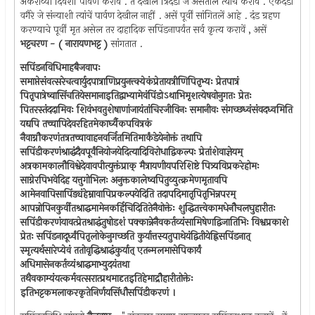
अकराव्या दिवशीं पार्वण करावें . तें देखील त्रिदंडी जे असतील त्यांचें करावें . एकदंडी
वगैरे जे संन्याशी त्यांचें पार्वण देखील नाहीं . असें पूर्वीं सांगितलें आहे . दंड ग्रहण
करण्याचे पूर्वीं मृत असेल तर दाहादिक सपिंडनापर्यंत सर्व कृत्य करावें , असें
भट्टचरण - ( नारायणभट्ट )
सांगतात .
सपिंडनविधिमाहबैजवापः
समाप्तेसंवत्सरेचत्वार्युदपात्राणिप्रयुनत्त्क्येकंप्रेतायत्रीणिपितृभ्यः प्रेतपात्रं
पितृपात्रेष्वासिंचतियेसमानाइतिद्वाभ्यामेवंपिंडोऽथाभिमृशत्येषवोनुगतः प्रेतः
पितरस्तंददामिवः शिवंभवतुशेषाणांजायंतांचिरजीविनः समानीवः संगच्छध्वंसंवदध्वमिति
यद्यपि तच्चापिदेवरहितमेकार्घ्यैकपवित्रकं
नैवाग्नौकरणंतत्रतच्चावाहनवर्जितमितिमार्कंडेयेनोक्तं तथापि
सपिंडीकरणंश्राद्धंदैवपूर्वंनियोजयेदित्यादिविरोधाद्विकल्पः प्रेतांशेवाज्ञेयम्
अत्रकामकालौविश्वेदेवावपीत्युक्तंप्राक् मैत्रायणीयपरिशिष्टे पित्र्यविप्रकरेहोमः
साग्नेरपिभवेदिह यत्तुगोभिलः अनुक्तकालेष्वपितुव्युत्क्रमेणमृतावपि
आमेनवापिसापिंड्यंहेम्नावापिप्रकल्पयेदिति तदापदिमातृपितृभिन्नपरम्
आपन्नोपिनकुर्वीतश्राद्धमामेनकर्हिचिदितितेनैवोक्तेः शुद्धितत्त्वेकामधेनौचलघुहारीतः
सपिंडीकरणंयावत्प्रेतश्राद्धंतुषोडशं पक्कान्नेनैवकर्तव्यंसामिषेणद्विजातिभिः विश्वप्रकाशे
प्रेतः सपिंडनादूर्ध्वंपितृलोकेनुगच्छति कुर्यात्तस्यतुपाथेयंद्वितीयेह्निसपिंडनात्
स्मृत्यर्थसारेप्येवं ततोवृद्धिश्राद्धंकुर्यात् एतन्मलमासेपिकार्यं
अधिमासेनकर्तव्यंश्राद्धमाभ्युदयंतथा
तथैवकाम्यंयत्कर्मवत्सरात्प्रथमादृतइतिहेमाद्रौहारीतोक्तेः
इतिभट्टकमलाकरकृतेनिर्णयसिंधौसपिंडीकरणं ।