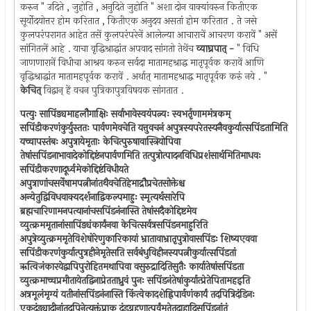
करुन " उदिते , जुहोति , अनुदिते जुहोति " अशा दोन वाक्यांवरुन कितीएक
सूर्योदयोत्तर होम करितात , कितीएक अनुदय असतां होम करितात . ते जसे
कुलपरंपरागत आहेत तसें कुलपरंपरेनें आलेल्या आचाराचें आचरण करावें " असें
सांगितलें आहे . याचा वृद्धिश्राद्धांत अपवाद सांगतो तेथेंच
व्याघ्रपात् -
" विधि
जाणणारानें विधीचा आश्रय करुन सर्वदा मातामहश्राद्ध मातृपूर्वक करावें आणि
वृद्धिश्राद्धांत मातामहपूर्वक करावें . अर्थात् मातामहश्राद्ध मातृपूर्वक करुं नये . "
केचित्
विद्वान् हें वचन पुत्रिकापुत्रविषयक सांगतात .
पत्युः सापिंड्यमाहलौगाक्षिः सर्वाभावेस्वयंपत्न्यः स्वभर्तृणाममंत्रकम्
सपिंडीकरणंकुर्युस्ततः पार्वणमेवचेति यत्तुवचनं अपुत्रस्यपरेतस्यनैवकुर्यात्सपिंडतामिति
यच्चापस्तंबः अपुत्रायेमृताः केचित्पुरुषावास्त्रियोपिवा
तेषांसपिंडनाभावादेकोद्दिष्टंनपार्वणमिति तत्पुत्रोत्पादनविधिप्रशंसार्थमितिमाधवः
सपिंडीकरणादूर्ध्वमेकोद्दिष्टंविधीयते
अपुत्राणांचसर्वेषामपत्नीनांतथैवचेतिहेमाद्रौप्रचेतसोक्तेश्च
अन्येतुद्विविधवाक्यदर्शनाद्विकल्पमाहुः स्मृत्यर्थसारेपि
ब्रह्मचारिणामनपत्यानांचसपिंडनंनास्ति तेषांसदैकोद्दिष्टमेव
व्युत्क्रममृतानांसापिंड्यंकार्यंनवा केचित्सर्वत्रसपिंडनमाहुरिति
अपुत्रेव्युत्क्रममृतेविशेषोरेणुकारिकायां भ्रातावाभ्रातृपुत्रोवासपिंडः शिष्यएववा
सपिंडीकरणंकुर्यात्पुत्रहीनेमृतेसति सर्वबंधुविहीनस्यपत्नीकुर्यात्सपिंडतां
ऋत्विजंकारयेद्वापिपुरोहितमथापिवा वसुरुद्रादितिसुतैः कार्यातेषांसपिंडता
व्युत्क्रमाच्चप्रमीतायेतद्विनाप्रेतताध्रुवं पुनः सपिंडनंतेषांकुर्यात्प्रेतेपितामहइति
अत्रमूलंमृग्यं यतीनांसपिंडनंनास्ति किंत्वेकादशेह्निपार्वणंकार्यं तदपित्रिदंडिनः
एकदंड्यादीनांतदपिनेत्युक्तंप्राक् दंडग्रहणात्पूर्वंमृतेतुदाहादिसपिंडनांतं