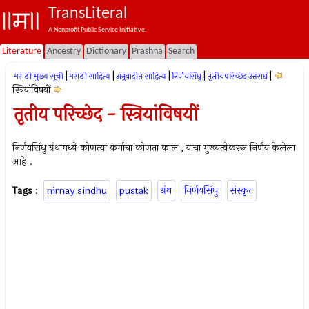
TransLiteral
A Nonprofit Public Service Initiative.
Literature
Ancestry
Dictionary
Prashna
Search
|
|
|
|
|
मराठी मुख्य सूची
मराठी साहित्य
अनुवादीत साहित्य
निर्णयसिंधु
तृतीयपरिच्छेद उत्तरार्ध
स्त्रियांविषयीं
तृतीय परिच्छेद - स्त्रियांविषयीं
निर्णयसिंधु ग्रंथामध्ये कोणत्या कर्माचा कोणता काल , याचा मुख्यत्वेकरून निर्णय केलेला
आहे .
Tags
:
nirnay sindhu
pustak
ग्रंथ
निर्णयसिंधु
संस्कृत