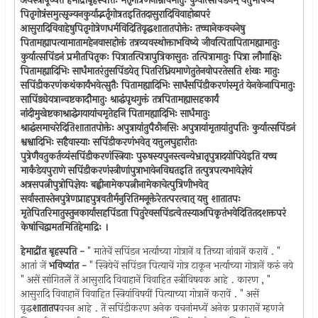
अथस्त्रीषूच्यते हेमाद्रौबृहस्पतिः भर्तृगोत्रेणनाम्नाचमातुः कुर्यात्सपिंडनम् यत्तुभविष्ये
पितृगोत्रंसमुत्सृज्यनकुर्याद्भर्तृगोत्रतइतितदासुरादिविवाहोढापरं
आसुरादिविवाहेषुपितृगोत्रेणधर्मविदितिवृद्धशातातपोक्तेः तच्चानेकवचनेषु
पितामह्यापत्यामातामहेनवासहोक्तं तत्रव्यवस्थोक्ताभविष्ये जीवत्पितापितामह्यामातुः
कुर्यात्सपिंडनं प्रमीतपितृकः पित्रातत्पित्रापुत्रिकासुतः तत्पित्रामातुः पित्रा लौगाक्षिः
पितामह्यादिभिः सार्धंमातरंतुसपिंडयेत् पितरिध्रियमाणेतुतेनवोपरतेसति शंखः मातुः
सपिंडीकरणंकथंकार्यंभवेत्सुतैः पितामह्यादिभिः सार्धंसपिंडीकरणंस्मृतं येनकेनापिमातुः
सापिंड्येयत्रान्वष्टकादौमातुः श्राद्धंपृथगुक्तं तत्रपितामह्यासहकार्यं
नांदीमुखेष्टकाश्राद्धेगयायांचमृतेहनि पितामह्यादिभिः सार्धंमातुः
श्राद्धंसमाचरेदितिशातातपोक्तेः अपुत्रायांतुपैठीनसिः अपुत्रायांमृतायांतुपतिः कुर्यात्सपिंडनं
श्वश्वादिभिः सहैवास्याः सपिंडीकरणंभवेत् यत्तुलघुहारीतः
पुत्रेणैवतुकर्तव्यंसपिंडीकरणंस्त्रियाः पुरुषस्यपुनस्त्वन्येभ्रातृपुत्रादयोपियेइति यच्च
मार्कंडेयपुराणे सपिंडीकरणंस्त्रीणांपुत्राभावेनविद्यतइति तत्पुत्रपत्यभावेज्ञेयं
अत्रसपत्नीपुत्रोपिज्ञेयः बह्वीनामेकपत्नीनामेकाचेत्पुत्रिणीभवेत्
सर्वास्तास्तेनपुत्रेणप्राहपुत्रवतीर्मनुरितिमनूक्तेरेतत्परत्वात् यत्तु शातातपः
मृतेपितरिमातुस्तुनकार्यासहपिंडता पितुरेवसपिंडत्वेतस्याअपिकृतंभवेदितितदशक्तपरं
केषांचिद्वामतमितिहेमाद्रिः ।
हेमाद्रींत बृहस्पति -
" मातेचें सपिंडन भर्त्याच्या गोत्रानें व तिच्या नांवानें करावें . "
आतां जें
भविष्यांत -
" स्त्रियेचें सपिंडन पित्याचें गोत्र टाकून भर्त्याच्या गोत्रानें करुं नये
" असें सांगितलें तें आसुरादि विवाहानें विवाहित स्त्रीविषयक आहे . कारण , "
आसुरादि विवाहानें विवाहित स्त्रियांविषयीं पित्याच्या गोत्रानें करावें . " असें
वृद्ध
शातातप
वचन आहे . तें सपिंडीकरण अनेक वचनांमध्यें अनेक प्रकारानें म्हणजे