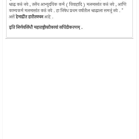
श्राद्ध करुं नये , तसेंच आभ्युदयिक कर्म ( विवाहादि ) मलमासांत करुं नये , आणि
काम्यकर्म मलमासांत करुं नये . हा निषेध प्रथम वर्षांतील श्राद्धाला समजूं नये . "
असें
हेमाद्रींत हारीतवचन
आहे .
इति निर्णयसिंधौ महाराष्ट्रीयटीकायां सपिंडीकरणम् .