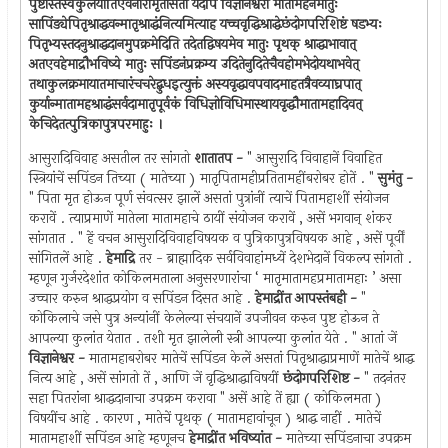
पुष्टास्तेस्वकुलंयांतिएवंनारीमृतासती यदपि विज्ञानेश्वरो मातामहेनमातुः
सापिंड्येपितृश्राद्धवन्मातृश्राद्धंनित्यमित्याह यच्चवृद्धिश्राद्धेछंदोगपरिशिष्टं षडभ्यः
पितृभ्यस्तदनुश्राद्धदानमुपक्रमेदिति तदेतद्विषयमेव मातुः पृथक् श्राद्धाभावात्
अतएवहेमाद्रौभविष्ये मातुः सपिंडनंप्रक्रम्य उदितेनुदितेचैवहोमभेदोयथाभवेत्
तथाकुलक्रमायातमाचारंचचरेद्बुधइत्युक्तं अस्यवृद्धावपवादमाहतत्रैवव्याघ्रपात्
कुर्यान्मातामहश्राद्धंसर्वदामातृपूर्वकं विधिज्ञोविधिमास्थायवृद्धौमातामहादिवत्
केचिदेतत्पुत्रिकापुत्रपरमाहुः ।
आसुरादिविवाह असतील तर सांगतो
शातातप -
" आसुरादि विवाहानें विवाहित
स्त्रियांचें सपिंडन तिच्या ( मातेच्या ) मातृपितामहीप्रतितामहींबरोबर होतें . "
सुमंतु -
" पिता मृत होऊन पूर्ण संवत्सर झालें असतां पुत्रांनीं त्याचें पितामहाशीं संयोजन
करावें . त्याप्रमाणें मातेला मातामहाचे ठायीं संयोजन करावें , असें भगवान् शंकर
सांगतात . " हें वचन आसुरादिविवाहविषयक व पुत्रिकापुत्रविषयक आहे , असें पूर्वीं
सांगितलें आहे .
हेमाद्रि
तर - ब्राह्मादिक सर्वविवाहांमध्यें देशभेदानें विकल्प सांगतो .
म्हणून गुर्जरदेशांत कोकिलमताला अनुसरणारांचा ‘ मातृमातामहप्रमातामहाः ’ असा
उच्चार करुन श्राद्धप्रयोग व सपिंडन दिसत आहे .
हेमाद्रींत आपस्तंबही -
"
कोकिलाचे जसे पुत्र अन्यांनीं केलेल्या संचयानें उपजीवन करुन पुष्ट होऊन ते
आपल्या कुलांत येतात . तशी मृत झालेली स्त्री आपल्या कुलांत येते . " आतां जें
विज्ञानेश्वर -
मातामहाबरोबर मातेचें सपिंडन केलें असतां पितृश्राद्धाप्रमाणें मातेचें श्राद्ध
नित्य आहे , असें सांगतो तें , आणि जें वृद्धिश्राद्धाविषयीं
छंदोगपरिशिष्ट -
" तदनंतर
सहा पितरांना श्राद्धदानाचा उपक्रम करावा " असें आहे तें ह्या ( कोकिलमता )
विषयींच आहे . कारण , मातेचें पृथक् ( मातामहावांचून ) श्राद्ध नाहीं . मातेचें
मातामहाशीं सपिंडन आहे म्हणूनच
हेमाद्रींत भविष्यांत -
मातेच्या सपिंडनाचा उपक्रम