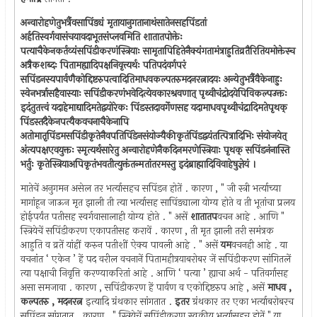
अन्वारोहणेतुभर्त्रैवसापिंड्यं मृतायानुगतानाथंसातेनसहपिंडतां
अर्हतिस्वर्गवासंचयावदाभूतसंप्लवमिति शातातपोक्तेः
पत्याचैकेनकर्तव्यंसपिंडीकरणंस्त्रियाः सामृतापिहितेनैक्यंगतामंत्राहुतिव्रतैरितियमोक्तेस्च
अत्रैकशब्दः पितामह्यादिपक्षनिवृत्त्यर्थः पतिपदंवर्गपरं
सपिंडनस्यपार्वणैकोद्दिष्टरुपत्वादितिमाधवकल्पतरुमदनरत्नादयः अन्येतुभर्त्रैवैकेनाहुः
स्वेनभर्त्रासहैवास्याः सपिंडीकरणंभवेदित्येवकारश्रवणात् पृथ्वीचंद्रोदयेपिविकल्पउक्तः
इदंतुतत्त्वं यदाहेमाद्यादिमतेद्वयोरेकः पिंडस्तदावर्गेणसह यदामाधवपृथ्वीचंद्रादिमतेपृथक्
पिंडस्तदैकेनपत्यैकवचनाचैकेनापि
अतोमातृपिंडमसपिंडीकृतेनैवपतिपिंडेनसंयोज्यैकीकृतंपिंडद्वयंतत्पित्रादिभिः संयोजयेत्
अंत्यपक्षएवयुक्तः स्मृत्यर्थसारेतु अन्वारोहणेनैकदिनमरणेस्त्रियाः पृथक् सपिंडनंनास्ति
भर्तुः कृतेस्त्रियाअपिकृतंभवतीत्युक्तंतन्मतांतरमस्तु इदंब्राह्मादिविवाहेषुज्ञेयं ।
मातेचें अनुगमन असेल तर भर्त्यासहच सपिंडन होतें . कारण , " जी स्त्री भर्त्याच्या
मागांहून जाऊन मृत झाली ती त्या भर्त्यासह सापिंड्याला योग्य होते व ती भूतांचा प्रलय
होईपर्यंत पतीसह स्वर्गवासालाही योग्य होते . " असें
शातातप
वचन आहे . आणि "
स्त्रियेचें सपिंडीकरण एकापतीसह करावें . कारण , ती मृत झाली तरी समंत्रक
आहुति व व्रतें यांहीं करुन पतीशीं ऐक्य पावली आहे . " असें
यम
वचनही आहे . या
वचनांत ‘ एकेन ’ हें पद वरील वचनानें पितामहीत्रयाबरोबर जें सपिंडीकरण सांगितलें
त्या पक्षाची निवृत्ति करण्याकरितां आहे . आणि ‘ पत्या ’ ह्याचा अर्थ - पतिवर्गासह
असा समजावा . कारण , सपिंडीकरण हें पार्वण व एकोद्दिष्टरुप आहे , असें
माधव ,
कल्पतरु , मदनरत्न
इत्यादि ग्रंथकार सांगतात .
इतर
ग्रंथकार तर एका भर्त्याबरोबरच
सपिंडन सांगतात . कारण , " स्त्रियेचें सपिंडीकरण स्वकीय् भर्त्यासहच होतें " या