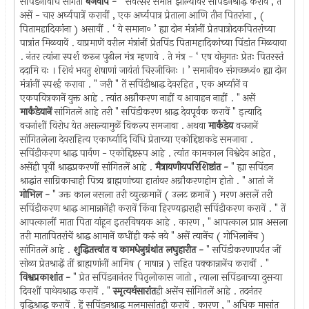
सपिंडनविधि सांगतो
बैजवाप -
" संवत्सर समाप्त झाल्यावर सपिंडनश्राद्ध करावें , तें
असें - चार अर्घ्यपात्रें करावीं , एक अर्घ्यपात्र प्रेताला आणि तीन पितरांना , (
पितामहादिकांना ) असावीं . ‘ ये समाना० ’ ह्या दोन मंत्रांनीं प्रेतपात्रोदकपितरांच्या
पात्रांत मिळवावें . याप्रमाणें वरील मंत्रांनीं प्रेतपिंड पितामहादिकांच्या पिंडांत मिळवावा
. नंतर त्यांना स्पर्श करुन पुढील मंत्र म्हणावे . ते मंत्र - ‘ एष वोनुगतः प्रेतः पितरस्तं
ददामि वः । शिवं भवतु शेषाणां जायंतां चिरजीविनः । ’ समानीव० संगच्छध्वं० ह्या दोन
मंत्रांनीं स्पर्श्ह करावा . " जरी " तें सपिंडीश्राद्ध देवरहित , एक अर्घ्यानें व
एकपवित्रकानें युक्त आहे . त्यांत अग्नौकरण नाहीं व आवाहन नाहीं . " असें
मार्कंडेयानें
सांगितलें आहे तरी " सपिंडीकरण श्राद्ध देवपूर्वक करावें " इत्यादि
वचनांशीं विरोध येत असल्यामुळें विकल्प समजावा . अथवा
मार्कंडेय
वचनानें
सांगितलेला देवराहित्य एकार्घ्यादि विधि प्रेताच्या एकोद्दिष्टाकडे समजावा .
सपिंडीकरण श्राद्ध पार्वण - एकोद्दिष्टरुप आहे . त्यांत कामकाल विश्वेदेव आहेत ,
असेंही पूर्वीं श्राद्धप्रकरणीं सांगितलें आहे .
मैत्रायणीयपरिशिष्टांत -
" ह्या सपिंडन
श्राद्धांत साग्निकाचाही पित्र्य ब्राह्मणांच्या हातांवर अग्नौकरणहोम होतो . " आतां जें
गोभिल -
" उक्त काल नसला तरी व्युत्क्रमानें ( उलट क्रमानें ) मरण असलें तरी
सपिंडीकरण श्राद्ध आमान्नानेंही करावें किंवा हिरण्यद्वाराही सपिंडीकरण करावें . " तें
आपत्कालीं माता पिता यांहून इतरविषयक आहे . कारण , " आपत्काल प्राप्त असला
तरी मातापितरांचें श्राद्ध आमानें कधींही करुं नये " असें त्यानेंच ( गोभिलानेंच )
सांगितलें आहे .
शुद्धितत्त्वांत व कामधेनुग्रंथांत लघुहारीत -
" सपिंडीकरणापर्यंत जीं
सोळा प्रेतश्राद्धें तीं ब्राह्मणांनीं आमिष ( माषान्न ) सहित पक्कान्नानेंच करावीं . "
विश्वप्रकाशांत -
" प्रेत सपिंडनानंतर पितृलोकास जातो , त्याला सपिंडनाच्या दुसर्‍या
दिवशीं पाथेयश्राद्ध करावें . "
स्मृत्यर्थसारांत
ही असेंच सांगितलें आहे . तदनंतर
वृद्धिश्राद्ध करावें . हें सपिंडनश्राद्ध मलमासांतही करावें . कारण , " अधिक मासांत