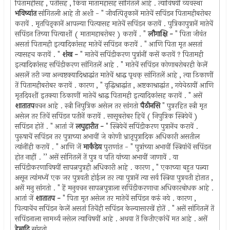
पितामहीसह , पतीसह , किंवा मातामहासह सांगितलें आहे . त्याविषयीं व्यवस्था
भविष्यांत
सांगितली आहे ती अशी - " जीवत्पितृकानें मातेचें सपिंडन पितामहीबरोबर
करावें . मृतपितृकानें आपल्या पित्यासह मातेचें सपिंडन करावें . पुत्रिकापुत्रानें मातेचें
सपिंडन तिच्या पित्याशीं ( मातामहाबरोबर ) करावें . "
लौगाक्षि -
" पिता जीवंत
असतां पितामही इत्यादिकांसह मातेचें सपिंडन करावें . " आणि पिता मृत असतां
त्यासहच करावें . "
शंख -
" मातेचें सपिंडीकरण पुत्रांनीं कसें करावें ? पितामही
इत्यादिकांसह सपिंडीकरण सांगितलें आहे . " मातेचें सपिंडन कोणाबरोबरही केलें
असलें तरी ज्या अन्वष्टक्यादिश्राद्धांत मातेचें श्राद्ध पृथक् सांगितलें आहे , त्या ठिकाणीं
तें पितामहीबरोबर करावें . कारण , " वृद्धिश्राद्धांत , अष्टकाश्राद्धांत , गयेचेठायीं आणि
मृतदिवशीं इतक्या ठिकाणीं मातेचें श्राद्ध पितामही इत्यादिकांसह करावें . " असें
शातातप
वचन आहे . स्त्री निपुत्रिक असेल तर सांगतो
पैठीनसि
" पुत्ररहित स्त्री मृत
असेल तर तिचें सपिंडन पतीनें करावें . सासूबरोबर हिचें ( निपुत्रिक स्त्रियेचें )
सपिंडन होतें . " आतां जें
लघुहारीत -
" स्त्रियेचें सपिंडीकरण पुत्रानेंच करावें .
पुरुषाचें सपिंडन तर पुत्राच्या अभावीं जे कोणी भ्रातृपुत्रादिक अधिकारी असतील
त्यांनींही करावें . " आणि जें
मार्कंडेय
पुराणांत - " पुत्रांच्या अभावीं स्त्रियांचें सपिंडन
होत नाहीं . ’’ असें सांगितलें तें पुत्र व पति यांच्या अभावीं जाणावें . या
सपिंडीकरणाविषयीं सापत्नपुत्रही अधिकारी आहे . कारण , " एकाच्या बहुत पत्न्या
असून त्यांमध्यें एक जर पुत्रवती होईल तर त्या पुत्रानें त्या सर्व स्त्रिया पुत्रवती होतात ,
असें मनु सांगतो . " हें मनुवचन सापत्नपुत्राला सपिंडीकरणाचा अधिकारबोधक आहे .
आतां जें
शातातप -
" पिता मृत असेल तर मातेचें सपिंडन करुं नये . कारण ,
पित्याचेंच सपिंडन केलें असतां तिचेंही सपिंडन केल्यासारखें होतें . " असें सांगितलें तें
सपिंडनाला सामर्थ्य नसेल त्याविषयीं आहे . अथवा तें कितीएकांचें मत आहे . असें
हेमाद्रि
सांगतो .