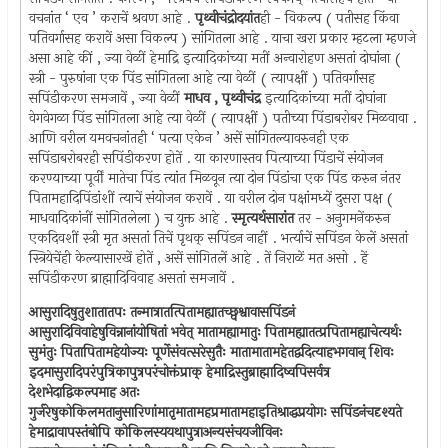
वचनांत ‘ एव ’ कराचें श्रवण आहे .
पृथ्वीचंद्रोदयांत
ही - विकल्प ( पतीसह किंवा
पतिवर्गासह करावें असा विकल्प ) सांगितला आहे . याचा खरा प्रकार म्हटला म्हणजे
असा आहे कीं , ज्या वेळीं हेमाद्रि इत्यादिकांच्या मतीं अन्वारोहण असतां दोघांना (
स्त्री - पुरुषांना एक पिंड सांगितला आहे त्या वेळीं ( त्यापक्षीं ) पतिवर्गासह
सपिंडीकरण समजावें , ज्या वेळीं
माधव , पृथ्वीचंद्र
इत्यादिकांच्या मतीं दोघांना
वेगवेगळा पिंड सांगितला आहे त्या वेळीं ( त्यापक्षीं ) पतीच्या पिंडाबरोबर मिळवावा .
आणि वरील यमवचनांतही ‘ पत्या एकेन ’ असें सांगितल्यावरुनही एक
सपिंडाबरोबरही सपिंडीकरण होतें . या कारणास्तव पित्याच्या पिंडाचें संयोजन
करण्याच्या पूर्वीं मातेचा पिंड त्यांत मिळवून त्या दोन पिंडांचा एक पिंड करुन नंतर
पितामहादिपिंडांशीं त्याचें संयोजन करावें . या वरील दोन पक्षांमध्यें दुसरा पक्ष (
माधवादिकांनीं सांगितलेला ) च युक्त आहे .
स्मृत्यर्थसारांत
तर - अनुगमनेंकरुन
एकदिवशीं स्त्री मृत असतां तिचें पृथक् सपिंडन नाहीं . भर्त्याचें सपिंडन केलें असतां
स्त्रियेचेंही केल्यासारखें होतें , असें सांगितलें आहे . तें निराळें मत असो . हें
सपिंडीकरण ब्राह्मादिविवाह असतां समजावें .
आसुरादिषुतुशातातपः तन्मात्रातत्पितामह्यातच्छ्वश्वावासपिंडनं
आसुरादिविवाहेषुविन्नानांयोषितां भवेत् मातामह्यामातुः पितामह्यातत्प्रपितामह्याचेत्यर्थः
सुमंतुः पितापितामहेयोज्यः पूर्णेसंवत्सरेसुतैः मातामातामहेतद्वदित्याहभगवान् शिवः
इदमासुरादिपरंपुत्रिकापुत्रपरंचोक्तंप्राक् हेमाद्रिस्तुब्राह्मादिष्वपिसर्वत्र
देशभेदाद्विकल्पमाह अतः
गुर्जरेषुकोकिलमतानुसारिणांमातृमातामहप्रमातामहाइतिश्राद्धप्रयोगः सपिंडनंचदृश्यते
हेमाद्रावापस्तंबोपि कोकिलस्ययथापुत्राअन्यसंचयजीविनः