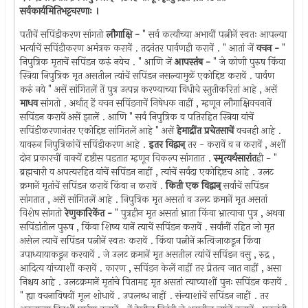
सर्वकार्यमितिभट्टचरणाः ।
पतीचें सपिंडीकरण सांगतो
लौगाक्षि -
" सर्व कर्त्यांच्या अभावीं पत्नीनें स्वतः आपल्या
भर्त्याचें सपिंडीकरण अमंत्रक करावें . तदनंतर पार्वणही करावें . " आतां जें
वचन -
"
निपुत्रिक मृताचें सपिंडन करुं नयेच . " आणि जें
आपस्तंब -
" जे कोणी पुरुष किंवा
स्त्रिया निपुत्रिक मृत असतील त्यांचें सपिंडन नसल्यामुळें एकोद्दिष्ट करावें . पार्वण
करुं नये " असें सांगितलें तें पुत्र उत्पन्न करण्याच्या विधीचे स्तुतीकरितां आहे , असें
माधव
सांगतो . अर्थात् हें वचन सपिंडनाचें निषेधक नाहीं , म्हणून लौगाक्षिवचनानें
सपिंडन करावें असें झालें . आणि " सर्व निपुत्रिक व पतिरहित स्त्रिया यांचें
सपिंडीकरणानंतर एकोद्दिष्ट सांगितलें आहे " असें
हेमाद्रींत प्रचेतसाचें
वचनही आहे .
यावरुन निपुत्रिकांचें सपिंडीकरण आहे .
इतर विद्वान्
तर - करावें व न करावें , अशीं
दोन प्रकारचीं वाक्यें दृष्टीस पडतात म्हणून विकल्प सांगतात .
स्मृत्यर्थसारांत
ही - "
ब्रह्मचारी व अपत्यरहित यांचें सपिंडन नाहीं , त्यांचें सर्वदा एकोद्दिष्टच आहे . उलट
क्रमानें मृतांचें सपिंडन करावें किंवा न करावें .
किती एक विद्वान्
सर्वांचें सपिंडन
सांगतात , असें सांगितलें आहे . निपुत्रिक मृत असतां व उलट क्रमानें मृत असतां
विशेष सांगतो
रेणुकारिकेंत -
" पुत्रहीन मृत असतां भ्राता किंवा भ्रात्याचा पुत्र , अथवा
सपिंडांतील पुरुष , किंवा शिष्य यानें त्याचें सपिंडन करावें . सर्वांनीं रहित जो मृत
असेल त्याचें सपिंडन पत्नीनें स्वतः करावें . किंवा पत्नीनें ऋत्विजाकडून किंवा
उपाध्यायाकडून करवावें . जे उलट क्रमानें मृत असतील त्यांचें सपिंडन वसु , रुद्र ,
आदित्य यांच्याशीं करावें . कारण , सपिंडन केलें नाहीं तर प्रेतत्व जात नाहीं , असा
निश्चय आहे . उलटक्रमानें मृतांचे पितामह मृत असतां त्याच्याशीं पुनः सपिंडन करावें .
" ह्या वचनाविषयीं मूल शोधावें . उपलब्ध नाहीं . संन्याशांचें सपिंडन नाहीं . तर