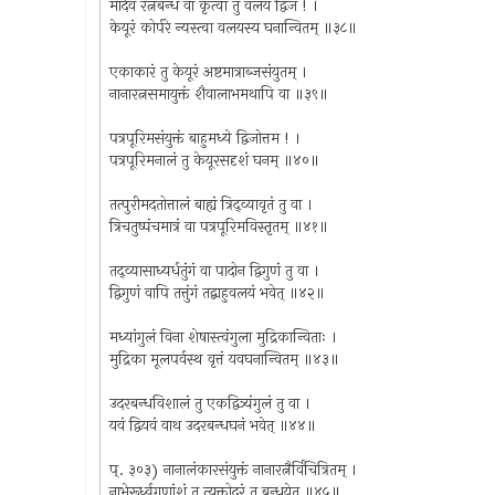
मार्दवं रत्नबन्धं वा कृत्वा तु वलयं द्विज ! ।
केयूरं कोर्परे न्यस्त्वा वलयस्य घनान्वितम् ॥३८॥
एकाकारं तु केयूरं अष्टमात्राब्जसंयुतम् ।
नानारत्नसमायुक्तं शैवालाभमथापि वा ॥३९॥
पत्रपूरिमसंयुक्तं बाहुमध्ये द्विजोत्तम ! ।
पत्रपूरिमनालं तु केयूरसदृशं घनम् ॥४०॥
तत्पुरीमदतोत्तालं बाह्यं त्रिद्व्यावृतं तु वा ।
त्रिचतुष्पंचमात्रं वा पत्रपूरिमविस्तृतम् ॥४१॥
तद्व्यासाध्यर्धतुंगं वा पादोन द्विगुणं तु वा ।
द्विगुणं वापि तत्तुंगं तद्बाहुवलयं भवेत् ॥४२॥
मध्यांगुलं विना शेषास्त्वंगुला मुद्रिकान्विताः ।
मुद्रिका मूलपर्वस्थ वृत्तं यवघनान्वितम् ॥४३॥
उदरबन्धविशालं तु एकद्वित्र्यंगुलं तु वा ।
यवं द्वियवं वाथ उदरबन्धघनं भवेत् ॥४४॥
प्. ३०३) नानालंकारसंयुक्तं नानारत्नैर्विचित्रितम् ।
नाभेरूर्ध्वगुणांशं तु त्यक्तोदरं तु बन्धयेत् ॥४५॥