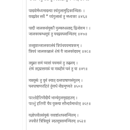
पादयोर्मध्यमादन्या स्वंगुलामुद्रिकान्विताः ।
यवद्वयेन सर्वे * व्यंगुलानां तु मध्यका ॥४६॥
पादौ जालकसंयुक्तौ गुल्फाधस्ताद् द्विजोत्तम ! ।
जालकाबन्धसूत्रं तु यवद्वयघनान्वितम् ॥४७॥
तत्सूत्राज्जालकालंबं त्रिपंचयवमात्रकम् ।
त्रियवं जालकान्नालं शेषं वै जालकोदयम् ॥४८॥
तदुन्नत समं व्यासं यवमानं तु तद्घनम् ।
शेषं तद्घ्रासगाढं वा गाढहीनं घनं तु वा ॥४९॥
गाढयुक्तं तु वृत्तं स्यात् दन्तपाषाणसंयुतम् ।
घनपाषाणरहितं तुंगार्धं नीव्रमुच्यते ॥५०॥
परशोर्हरिणीदीर्घं भान्वंगुलमुदाहृतम् ।
परशुं हरिणीं चैव युक्त्या सौन्दर्यमाचरेत् ॥५१॥
यज्ञोपवीतसंयुक्तं यवाष्टांशघनान्वितम् ।
उपवीतं त्रित्रिसूत्रं उदरसूत्रसमन्वितम् ॥५२॥