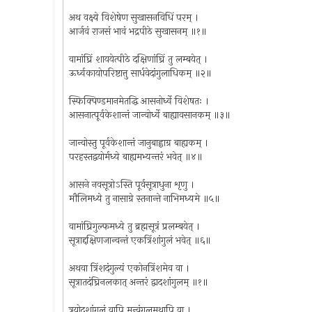
अथ वक्ष्ये विशेषेण सुखासनविधिं परम् ।
आर्जवं राजसं भावं भद्रपीठे सुखासनम् ॥१॥
वामांघ्रिं शाययेत्पीठे दक्षिणांघ्रिं तु लम्बयेत् ।
ऊर्ध्वकायोपरिष्टात्तु सार्धवेदांगुलाधिकम् ॥२॥
स्फिक्पिण्डमानमेतद्धि आसनोर्ध्वे विशेषतः ।
आसनात्पूर्वकेशान्तं जान्वोर्ध्वे बाह्यावसानकम् ॥३॥
जान्वोस्तु पूर्वकेशान्तं जानुबाह्वाग्र बाह्यकम् ।
परहस्तद्वयोर्मध्ये बाह्यमभ्यन्तरं भवेत् ॥४॥
आसने नवसूत्रोऽस्ति पूर्वसूत्राधुना शृणु ।
मौलिमध्ये तु नासाग्रे स्तनान्ते नाभिमध्यमे ॥५॥
वामांघ्रिगुल्फमध्ये तु ब्रह्मसूत्रं प्रलम्बयेत् ।
सूत्राद्दक्षिणजान्वन्तं एकत्रिंशांगुलं भवेत् ॥६॥
अथवा त्रिंशदंगुल्यं एकोनत्रिंशमेव वा ।
सूत्रातदंघ्रिनलकात् अन्तरं द्वादशांगुलम् ॥१॥
त्रयोदशांगुलं वापि मन्वंगुलमथापि वा ।