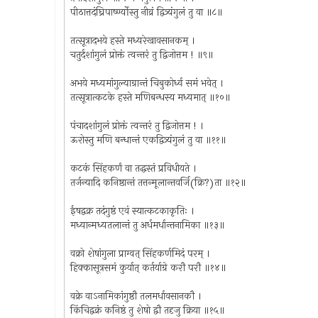
पीठात्तदंघ्रिपार्ष्ण्योस्तु नीव्रं द्वित्र्यंगुलं तु वा ॥८॥
तत्सूत्रादभये हस्ते मध्यरेखावसानकम् ।
चतुर्दशांगुलं प्रोक्तं त्वन्तरं तु द्विजोत्तम ! ॥९॥
अभये मध्यमांगुल्याग्रान्तं चिबुकोर्ध्व समं भवेत् ।
तत्सूत्रात्कटके हस्ते मणिबन्धस्य मध्यमात् ॥१०॥
पंचादशांगुलं प्रोक्तं त्वन्तरं तु द्विजोत्तम ! ।
ऊरोस्तु मणि बन्धान्तं एकद्वित्र्यंगुलं तु वा ॥११॥
कटकं सिंहकर्णं वा तद्धस्तं प्रविधीयते ।
तर्जन्यादि कनिष्ठान्तं तत्तन्मूलान्तवर्जि(क्रि?)ता ॥१२॥
ईषद्वक्र तदंगुष्ठं एवं स्यात्कटकाकृतिः ।
मध्यान्मध्यतलान्तं तु अर्धमर्धान्तनामिका ॥१३॥
वक्रो शेषांगुला प्राग्वत् सिंहकर्णमिदं परम् ।
हिक्कासूत्रसमं कुर्यात् कर्तर्याग्रे करौ परौ ॥१४॥
वक्रे वाऽनामिकांगुष्ठौ तलमर्धावसानकौ ।
किंचिद्वक्रं कनिष्ठं तु शेषो द्वौ तदृजु क्रिया ॥१५॥