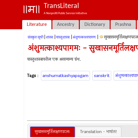
TransLiteral
A Nonprofit Public Service Initiative.
Literature
Ancestry
Dictionary
Prashna
|
|
|
|
सुखासनमूर्तिलक्षणपटल
संस्कृत सूची
शास्त्रः
वास्तुशास्त्रः
अंशुमत्काश्यपागमः
अंशुमत्काश्यपागमः - सुखासनमूर्तिलक
वास्तुशास्त्रावरील एक असामान्य ग्रंथ.
Tags
:
anshumatkashyapagam
sanskrit
अंशुमत्काश्यपा
सुखासनमूर्तिलक्षणपटलः
Translation - भाषांतर