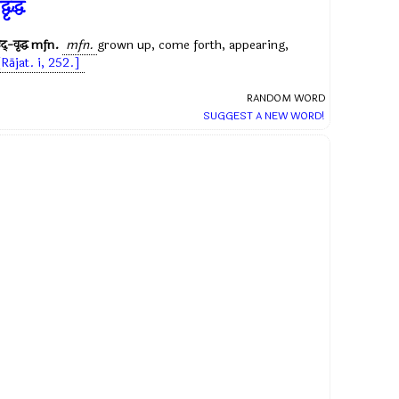
्वृद्ध
द्-वृद्ध
mfn.
mfn.
grown up, come forth, appearing,
[Rājat. i, 252.]
RANDOM WORD
SUGGEST A NEW WORD!