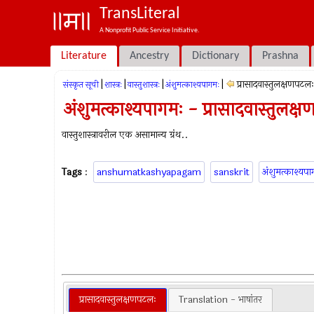
TransLiteral
A Nonprofit Public Service Initiative.
Literature
Ancestry
Dictionary
Prashna
|
|
|
|
प्रासादवास्तुलक्षणपटलः
संस्कृत सूची
शास्त्रः
वास्तुशास्त्रः
अंशुमत्काश्यपागमः
अंशुमत्काश्यपागमः - प्रासादवास्तुलक्
वास्तुशास्त्रावरील एक असामान्य ग्रंथ..
Tags
:
anshumatkashyapagam
sanskrit
अंशुमत्काश्यपा
प्रासादवास्तुलक्षणपटलः
Translation - भाषांतर