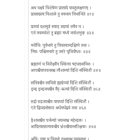
अथ वक्ष्ये विशेषेण प्रासादे वास्तुलक्षणम् ।
प्रासादस्य विशाले तु नवभाग विभाजिते ॥१॥
प्रागग्रं दशसूत्रं स्यात् उदगग्रं तथैव च ।
एवं नवनवांशे तु ब्रह्मा मध्ये नवांशभुक् ॥२॥
मरीचिः पूर्वभागे तु विवस्वान्दक्षिणे तथा ।
मित्रः पश्चिमभागे तु उत्तरे पृथिवीधरः ॥३॥
ब्रह्माणं च निरीक्ष्यैव स्थित्वा षट्पदभागिनः ।
आपश्चैवापवत्सश्च त्वैशान्यां दिशि संस्थितौ ॥४॥
सवित्रश्चैव सावित्रो ह्याग्नेय्यां दिशि संस्थितौ ।
इन्द्र इन्द्रजयश्चैव नैर्-ऋत्यां दिशि संस्थितौ ॥५॥
रुद्रो रुद्रजयश्चैव वायव्यां दिशि संस्थितौ ।
एते द्विपदभोक्तार अर्धमर्धद्वयं तथा ॥६॥
ईशानश्चैव पर्जन्यो जयन्तश्च महेन्द्रकः ।
आदित्यस्सत्यकश्चैव भ्रंशश्चैवान्तरिक्षकः ॥७॥
अग्निः पूषा च वितथो राक्षसश्च यमस्तथा ।