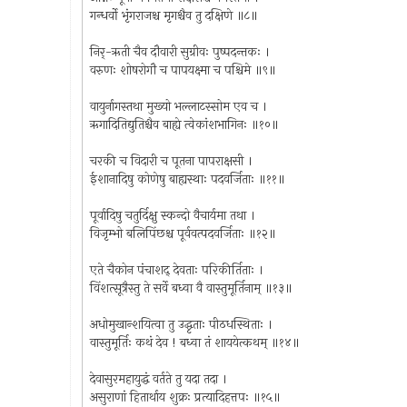
गन्धर्वो भृंगराजश्च मृगश्चैव तु दक्षिणे ॥८॥
निर्-ऋती चैव दौवारी सुग्रीवः पुष्पदन्तकः ।
वरुणः शोषरोगौ च पापयक्ष्मा च पश्चिमे ॥९॥
वायुर्नागस्तथा मुख्यो भल्लाटस्सोम एव च ।
ऋगादितिद्युतिश्चैव बाह्ये त्वेकांशभागिनः ॥१०॥
चरकी च विदारी च पूतना पापराक्षसी ।
ईशानादिषु कोणेषु बाह्यस्थाः पदवर्जिताः ॥११॥
पूर्वादिषु चतुर्दिक्षु स्कन्दो वैचार्यमा तथा ।
विजृम्भो बलिपिंछश्च पूर्ववत्पदवर्जिताः ॥१२॥
एते चैकोन पंचाशद् देवताः परिकीर्तिताः ।
विंशत्सूत्रैस्तु ते सर्वे बध्वा वै वास्तुमूर्तिनाम् ॥१३॥
अधोमुखान्शयित्वा तु उद्धृताः पीठधस्थिताः ।
वास्तुमूर्तिः कथं देव ! बध्वा तं शाययेत्कथम् ॥१४॥
देवासुरमहायुद्धं वर्तते तु यदा तदा ।
असुराणां हितार्थाय शुक्रः प्रत्यादिहत्तपः ॥१५॥