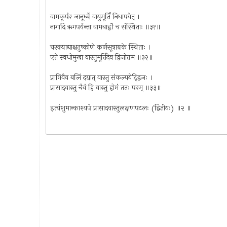
वामकूर्पर जानूर्ध्वे वायुमूर्तिं निधापयेत् ।
नागादि ऋगपर्यन्ता वामबाह्वौ च संस्थिताः ॥३१॥
चरक्याद्याश्चतुष्कोणे कर्णसूत्राग्रके स्थिताः ।
एते स्वधोमुखा वास्तुमूर्तिदेव द्विजोत्तम ॥३२॥
प्रागिवैव बलिं दद्यात् वास्तु संकल्पयेद्द्विजः ।
प्रासादवास्तु चैवं हि वास्तु होमं ततः परम् ॥३३॥
इत्यंशुमान्काश्यपे प्रासादवास्तुलक्षणपटलः (द्वितीयः) ॥२ ॥