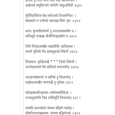
ईशाने तु शिरो न्येव पादौ निर्-ऋतिगोचरौ ।
आग्नेय्यां वायुदिग्भागे कोर्परौ जानुशायिनौ ॥२३॥
मूर्तिगेहस्थिता देवा स्वीशानो शिरसन्धितः ।
नेत्रस्थाने च पर्जन्यो जयन्तश्च त्रिकं भृगः ॥२४॥
आपः कृकादिकोर्ध्वे तु आपवत्सस्तथैव च ।
नाभिसूत्रे परब्रह्म बीजेत्विन्द्रस्तथैव च ॥२५॥
लिंगे त्विन्द्रजयश्चैव पादयोर्निर्-ऋतिस्तथा ।
समरी पृथिवी चैव स्तनसूत्रपदे स्थितौ ॥२६॥
विवस्वतः कुक्षिपार्श्वे * * * विवरे स्थितौ ।
ऊर्ध्वहस्ततले चैव सवितारं प्रकल्पयेत् ॥२७॥
ऊरुप्रकोष्ठमध्ये च सावित्रं तु निधापयेत् ।
रुद्रोरुद्रजयश्चैव वामपार्श्वे तु पूर्ववत् ॥२८॥
महेन्द्राद्यन्तरिक्षान्ताः सर्वावयसंस्थिताः ।
तज्जानुकोर्परे विप्र त्वग्निमूर्तिं निधापयेत् ॥२९ ।
नामादि ऋगपर्यन्तं जंघाया दक्षिणे न्यसेत् ।
दौवारिपापयक्ष्मान्ताः जंघाया दक्षिणेन्तरे ॥३०॥