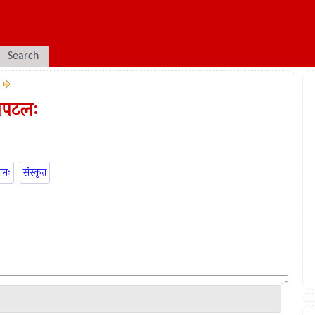
Search
षणपटलः
गमः
संस्कृत