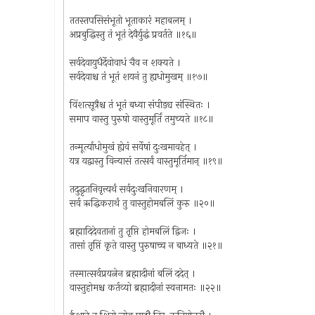
ततस्तपसिसंभूतो भूताकारं महाबलम् ।
अप्रबुद्धिस्तु तं भूतं देवैर्युद्धं प्रवर्तते ॥१६॥
सर्वदेवायुधैर्देवोवाधं चैव न शक्यते ।
सर्वदेवाश्च तं भूतं शयनं तु ह्यधोमुखम् ॥१७॥
विंशत्सूत्रैश्च तं भूतं बध्वा संपीड्य संस्थितः ।
समाप वास्तु पुरुषो वास्तुमूर्तिं तमुच्यते ॥१८॥
तन्मूर्त्याधोमुखं ह्येवं सर्वेषां दुःखमावहेत् ।
यत्र यद्वास्तु विन्यासं तत्सर्वं वास्तुमूर्तिमान् ॥१९॥
तदुद्धृतनिवृत्त्यर्थं सर्वदुःखनिवारणम् ।
सर्व ऋद्धिकरार्थं तु वास्तुहोमबलिं कुरु ॥२०॥
ब्रह्मादिदेवतानां तु तृप्ति होमबलिं द्विजः ।
तासां तृप्तिं कृते वास्तु पुरुषाच्च न बाध्यते ॥२१॥
तस्मात्सर्वप्रयत्नेन ब्रह्मादीनां बलिं ददेत् ।
वास्तुहोमश्च कर्तव्यो ब्रह्मादीनां स्वनामतः ॥२२॥