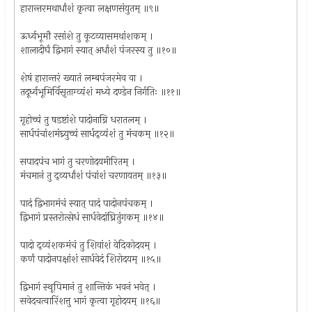
हारान्तरमथार्धांशं कृत्वा लक्षणसंयुतम् ॥९॥
ऊर्ध्वभूमौ रसांशे तु कूटव्यासमथांशकम् ।
शालादीर्घं द्विभागं स्यात् अर्धांशं पंजरस्य तु ॥१०॥
शेषं हारान्तरं ख्यातं लम्बपंजरमेव वा ।
तदूर्ध्वभूमिर्विसृताग्व्यंशं मध्ये दण्डेन निर्गतिः ॥११॥
गृहोच्चं तु षडष्टांशे पादोनाग्नि धरातलम् ।
सार्धपंचांशमंघ्र्युच्चं सार्धद्व्यंशं तु मंचकम् ॥१२॥
सपादपंच भागं तु चरणोदयमीरितम् ।
मंचमानं तु द्व्यर्धांशं पंचांशं चरणायतम् ॥१३॥
पादं द्विभागमंचं स्यात् पादं पादोनपंचकम् ।
द्विभागं प्रस्तरोत्सेधं सार्धवेदांघ्रितुंगकम् ॥१४॥
पादो द्व्यंशकमंचं तु शिवांशं वेदिकोदयम् ।
कर्णं पादोनपक्षांशं सार्धवेदं शिरोदयम् ॥१५॥
द्विभागं स्थूपिमानं तु शान्तिकं भवनं भवेत् ।
सवेदचत्वारिंशत्तु भागं कृत्वा गृहोदयम् ॥१६॥