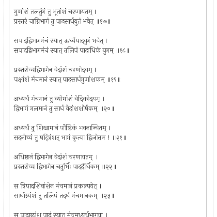
गुणांशं तलतुंगं तु भूतांशं चरणायतम् ।
प्रस्तरं चाग्निभागं तु पादसार्धयुतं भवेत् ॥१७॥
सपादद्विभागमंचं स्यात् ऊर्ध्वपादयुगं भवेत् ।
सपादद्विभागमंचं स्यात् तलिपं पादाधिकं युगम् ॥१८॥
प्रस्तरोच्चद्विभागेन वेदांशं चरणोदयम् ।
पक्षांशं मंचमानं स्यात् पादसार्धगुणांशकम् ॥१९॥
अध्यर्धं मंचमानं तु व्योमांशं वेदिकोदयम् ।
द्विभागं गलमानं तु सार्ध वेदांशशीर्षकम् ॥२०॥
अध्यर्धं तु शिखामानं पौष्टिकं भवनान्वितम् ।
सदनोच्चं तु षट्त्रिंशत् भागं कृत्वा द्विजोत्तम ! ॥२१॥
अधिष्ठानं द्विभागेन वेदांशं चरणायतम् ।
प्रस्तरोच्च द्विभागेन चतुर्भिः पाददैर्घिकम् ॥२२॥
स त्रिपादशिवांशेन मंचमानं प्रकल्पयेत् ।
सार्धाग्न्यंशं तु तलिपं तदर्धं मंचमानकम् ॥२३॥
स पादाग्न्यंश पादं स्यात् मंचमध्यर्धभागया ।