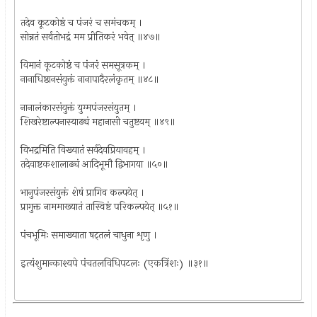
तदेव कूटकोष्ठं च पंजरं च समंचकम् ।
सोन्नतं सर्वतोभद्रं मम प्रीतिकरं भवेत् ॥४७॥
विमानं कूटकोष्ठं च पंजरं समसूत्रकम् ।
नानाधिष्ठानसंयुक्तं नानापादैरलंकृतम् ॥४८॥
नानालंकारसंयुक्तं युग्मपंजरसंयुतम् ।
शिखरेष्टाल्पनास्याढ्यं महानासी चतुष्टयम् ॥४९॥
विभद्रमिति विख्यातं सर्वदेवप्रियावहम् ।
तदेवाष्टकशालाढ्यं आदिभूमौ द्विभागया ॥५०॥
भानुपंजरसंयुक्तं शेषं प्रागिव कल्पयेत् ।
प्रागुक्त नाममाख्यातं तास्विष्टं परिकल्पयेत् ॥५१॥
पंचभूमिः समाख्याता षट्तलं चाधुना शृणु ।
इत्यंशुमान्काश्यपे पंचतलविधिपटलः (एकत्रिंशः) ॥३१॥