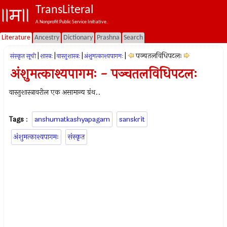
TransLiteral
A Nonprofit Public Service Initiative.
Literature
Ancestry
Dictionary
Prashna
Search
|
|
|
|
पञ्चतलविधिपटलः
संस्कृत सूची
शास्त्रः
वास्तुशास्त्रः
अंशुमत्काश्यपागमः
अंशुमत्काश्यपागमः - पञ्चतलविधिपटलः
वास्तुशास्त्रावरील एक असामान्य ग्रंथ..
Tags
:
anshumatkashyapagam
sanskrit
अंशुमत्काश्यपागमः
संस्कृत