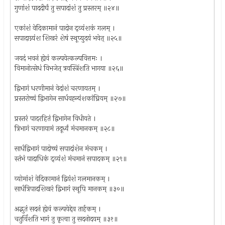
गुणांशं पाददीर्घं तु सपादांशं तु प्रस्तरम् ॥२४॥
एकांशं वेदिकामानं पादोन द्व्यंशकं गलम् ।
सपादाग्न्यंश शिखरं शेषं स्थूप्युदयं भवेत् ॥२५॥
जयदं भवनं ह्येवं कल्पयेत्कल्पवित्तमः ।
विमानोत्सेधं विभजेत् त्रयस्त्रिंशति भागया ॥२६॥
द्विभागं धरणीमानं वेदांशं चरणायतम् ।
प्रस्तरोच्चं द्विभागेन सार्धवह्न्यंशकांघ्रियम् ॥२७॥
प्रस्तरं पादरहितं द्विभागेन विधीयते ।
त्रिभागं चरणायामं तदूर्ध्वं मंचमानकम् ॥२८॥
सार्धद्विभागं पादोच्चं सपादांशेन मंचकम् ।
स्तंभं पादाधिकं द्व्यंशं मंचमानं सपादकम् ॥२९॥
व्योमांशं वेदिकामानं द्वियंशं गलमानकम् ।
सार्धत्रिपादशिखरं द्विभागं स्थूपि मानकम् ॥३०॥
अद्भुतं सदनं ह्येवं कल्पयेद्देव तार्हकम् ।
चतुर्विंशति भागं तु कृत्वा तु सदनोदयम् ॥३१॥