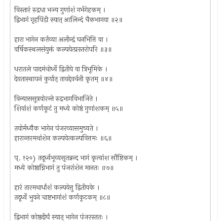
विस्तारं रुद्रधा भज्य गुणांशं गर्भगेहकम् ।
द्विभागं गृहपिंडी स्यात् आलिन्दं चैकभागया ॥२॥
हारा भागेन कर्तव्या अलीन्द्रं घनभित्ति वा ।
वर्षिकस्थलसंयुक्तं कल्पयेत्प्रस्तरोपरि ॥३॥
धरातले पादमंचोर्ध्वे द्वितीये वा त्रिभूमिके ।
देवतास्थापनं कुर्यात् तावद्देवर्चनी कृतम् ॥४॥
विन्याससूत्रयोरन्ते रुद्रभागविभाजिते ।
शिवांशं कर्णकूटं तु मध्ये कोष्ठं गुणांशकम् ॥५॥
तयोर्मध्यैक भागेन पंजरव्यासमुच्यते ।
हारान्तरमथांशेन कल्पयेत्कल्पवित्तमः ॥६॥
प्. १२०) तदूर्ध्वभूव्यसृतन्नन्द भागं कृत्वांश सौष्टिकम् ।
मध्ये कोष्ठाग्निभागं तु पंजरांशेन मानतः ॥७॥
हारं तारमथार्धांशं कल्पयेत्तु द्वितीयके ।
तदूर्ध्वे भुवने चाष्टभागांशं कर्णकूटकम् ॥८॥
द्विभागं कोष्ठदीर्घं स्यात् भागेन पंजरस्ततः ।