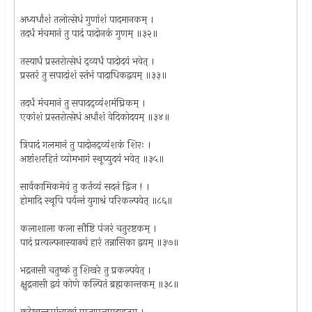
अध्यर्धांशं तलोत्सेधं गुणांशं पादमानकम् ।
तदर्धं मंचमानं तु पादं पादोनकं गुणम् ॥३२॥
तस्यार्धं प्रस्तरोत्सेधं द्व्यर्धं पादोदयं भवेत् ।
प्रस्तरं तु सपादांशं स्तंभं पादाधिकद्वयम् ॥३३॥
तदर्धं मंचमानं तु सपादद्व्यंशमंघ्रिकम् ।
एकांशं प्रस्तरोत्सेधं अर्धांशं वेदिकोदयम् ॥३४॥
त्रिपादं गलमानं तु पादोनद्व्यंशकं शिरः ।
अष्टांशरहितं व्योमभागं स्थूप्युदयं भवेत् ॥३५॥
सार्वकामिकमेवं तु कर्तव्यं सदनं द्विज ! ।
होमादि स्थूपि पर्यन्तं युगाश्रं परिकल्पयेत् ॥८६॥
कलाशाला कला सौष्टि पंजरं चतुरष्टकम् ।
पादं प्रत्यल्पनास्याढ्यं हारं तन्नासिका द्वयम् ॥३७॥
भद्रनासी चतुष्कं तु शिखरे तु प्रकल्पयेत् ।
क्षुद्रनासी द्वयं कोणे कल्पितं ब्रह्मकान्तकम् ॥३८॥