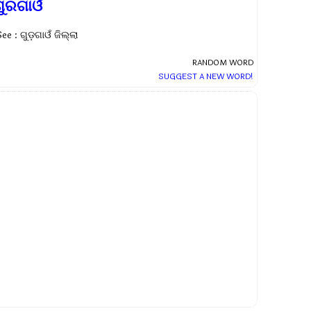
ଗୁରଗାଓଁ
ee : ଗୁଡ଼ଗାଓଁ ଜିଲ୍ଲା
RANDOM WORD
SUGGEST A NEW WORD!