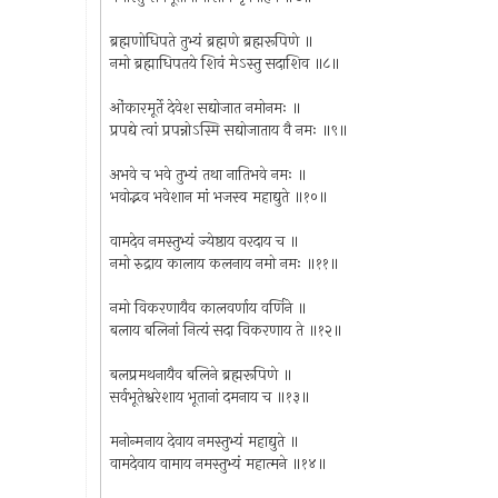
ब्रह्मणोधिपते तुभ्यं ब्रह्मणे ब्रह्मरूपिणे ॥
नमो ब्रह्माधिपतये शिवं मेऽस्तु सदाशिव ॥८॥
ओंकारमूर्ते देवेश सद्योजात नमोनमः ॥
प्रपद्ये त्वां प्रपन्नोऽस्मि सद्योजाताय वै नमः ॥९॥
अभवे च भवे तुभ्यं तथा नातिभवे नमः ॥
भवोद्भव भवेशान मां भजस्व महाद्युते ॥१०॥
वामदेव नमस्तुभ्यं ज्येष्ठाय वरदाय च ॥
नमो रुद्राय कालाय कलनाय नमो नमः ॥११॥
नमो विकरणायैव कालवर्णाय वर्णिने ॥
बलाय बलिनां नित्यं सदा विकरणाय ते ॥१२॥
बलप्रमथनायैव बलिने ब्रह्मरूपिणे ॥
सर्वभूतेश्वरेशाय भूतानां दमनाय च ॥१३॥
मनोन्मनाय देवाय नमस्तुभ्यं महाद्युते ॥
वामदेवाय वामाय नमस्तुभ्यं महात्मने ॥१४॥