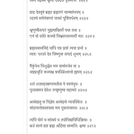
तस्य तद्वचनं श्रुत्वा देवदेवो वृषध्वजः ॥२२॥
प्राह देववृषं ब्रह्मा ब्रह्माणं चात्मसंभवम् ॥
रहस्यं सर्वमंत्राणां पावनं पुष्टिवर्धनम् ॥२३॥
श्रृणुष्वैतत्परं गुह्यमादिसर्गे यथा तथा ॥
एवं यो वर्तते कल्पो विश्वरूपस्त्वसौ मतः ॥२४॥
ब्रह्मस्थानमिदं चापि यत्र प्राप्तं त्वया प्रभो ॥
त्वत्तः परतरं देव विष्णुना तत्पदं शुभम् ॥२५॥
वैकुंठेन विशुद्धेन मम वामांगजेन वा ॥
तदाप्रभृति कल्पश्च त्रयस्त्रिंशत्तमो ह्ययम् ॥२६॥
शतं शतसहस्राणामतीता ये स्वयंभुवः ॥
पुरस्तात्तव देवेश तच्छृणुष्व महामते ॥२७॥
आनंदस्तु स विज्ञेय आनंदत्वे व्यवस्थितः ॥
मांडव्यगोत्रस्तपसा मम पुत्रत्वमागतः ॥२८॥
त्वयि योगं च सांख्यं च तपोविद्याविधिक्रियाः ॥
ऋतं सत्यं दया ब्रह्म अहिंसा सन्मतिः क्षमा ॥२९॥