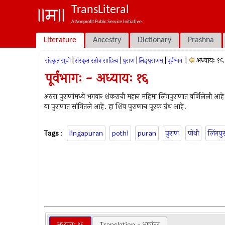
TransLiteral
A Nonprofit Public Service Initiative.
Literature
Ancestry
Dictionary
Prashna
|
|
|
|
|
अध्यायः १६
संस्कृत सूची
संस्कृत स्तोत्र साहित्य
पुराण
लिङ्गपुराणम्
पूर्वभागः
पूर्वभागः - अध्यायः १६
अठरा पुराणांमध्ये भगवान्‍ शंकराची महान महिमा लिंगपुराणात वर्णिलेली आह
या पुराणात सांगितले आहे. हा शिव पुराणाच पूरक ग्रंथ आहे.
Tags
:
lingapuran
pothi
puran
पुराण
पोथी
लिंगपु
अध्यायः १६
Translation - भाषांतर