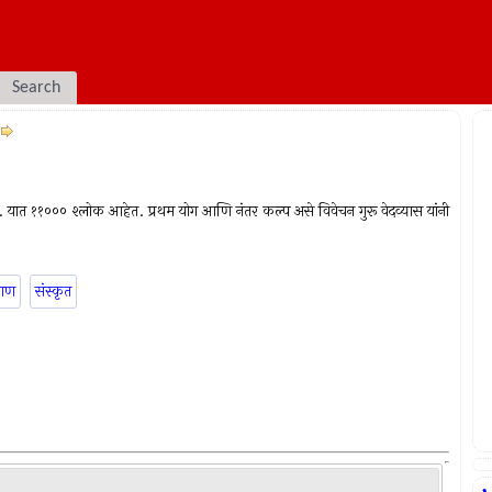
Search
े. यात ११००० श्लोक आहेत. प्रथम योग आणि नंतर कल्प असे विवेचन गुरू वेदव्यास यांनी
राण
संस्कृत