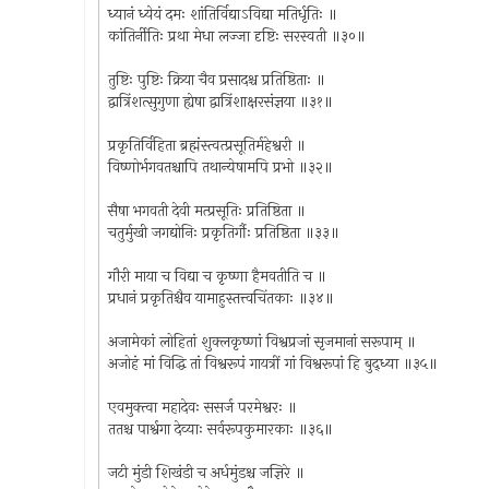
ध्यानं ध्येयं दमः शांतिर्विद्याऽविद्या मतिर्धृतिः ॥
कांतिर्नीतिः प्रथा मेधा लज्जा दृष्टिः सरस्वती ॥३०॥
तुष्टिः पुष्टिः क्रिया चैव प्रसादश्च प्रतिष्ठिताः ॥
द्वात्रिंशत्सुगुणा ह्येषा द्वात्रिंशाक्षरसंज्ञया ॥३१॥
प्रकृतिर्विहिता ब्रह्मंस्त्वत्प्रसूतिर्महेश्वरी ॥
विष्णोर्भगवतश्चापि तथान्येषामपि प्रभो ॥३२॥
सैषा भगवती देवी मत्प्रसूतिः प्रतिष्ठिता ॥
चतुर्मुखी जगद्योनिः प्रकृतिर्गौः प्रतिष्ठिता ॥३३॥
गौरी माया च विद्या च कृष्णा हैमवतीति च ॥
प्रधानं प्रकृतिश्चैव यामाहुस्तत्त्वचिंतकाः ॥३४॥
अजामेकां लोहितां शुक्लकृष्णां विश्वप्रजां सृजमानां सरूपाम् ॥
अजोहं मां विद्धि तां विश्वरूपं गायत्रीं गां विश्वरूपां हि बुद्ध्या ॥३५॥
एवमुक्त्वा महादेवः ससर्ज परमेश्वरः ॥
ततश्च पार्श्वगा देव्याः सर्वरूपकुमारकाः ॥३६॥
जटी मुंडी शिखंडी च अर्धमुंडश्च जज्ञिरे ॥