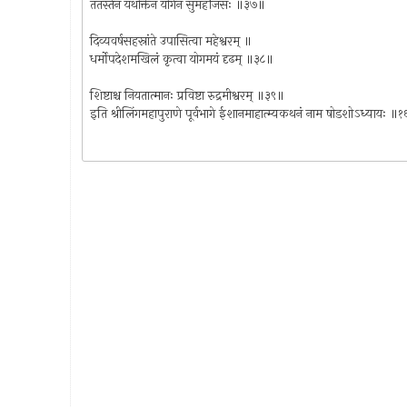
ततस्तेन यथोक्तेन योगेन सुमहौजसः ॥३७॥
दिव्यवर्षसहस्रांते उपासित्वा महेश्वरम् ॥
धर्मोपदेशमखिलं कृत्वा योगमयं दृढम् ॥३८॥
शिष्टाश्च नियतात्मानः प्रविष्टा रुद्रमीश्वरम् ॥३९॥
इति श्रीलिंगमहापुराणे पूर्वभागे ईशानमाहात्म्यकथनं नाम षोडशोऽध्यायः ॥