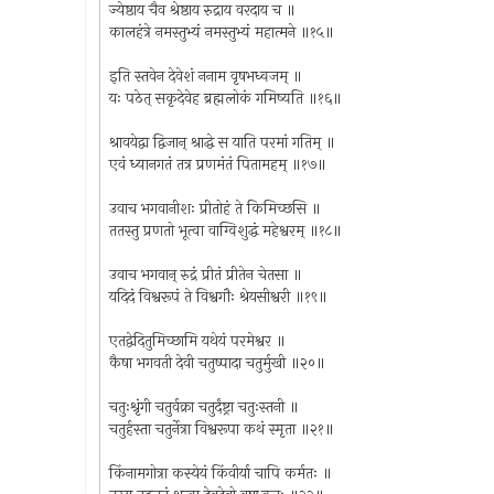
ज्येष्ठाय चैव श्रेष्ठाय रुद्राय वरदाय च ॥
कालहंत्रे नमस्तुभ्यं नमस्तुभ्यं महात्मने ॥१५॥
इति स्तवेन देवेशं ननाम वृषभध्वजम् ॥
यः पठेत् सकृदेवेह ब्रह्मलोकं गमिष्यति ॥१६॥
श्रावयेद्वा द्विजान् श्राद्धे स याति परमां गतिम् ॥
एवं ध्यानगतं तत्र प्रणमंतं पितामहम् ॥१७॥
उवाच भगवानीशः प्रीतोहं ते किमिच्छसि ॥
ततस्तु प्रणतो भूत्वा वाग्विशुद्धं महेश्वरम् ॥१८॥
उवाच भगवान् रुद्रं प्रीतं प्रीतेन चेतसा ॥
यदिदं विश्वरूपं ते विश्वगौः श्रेयसीश्वरी ॥१९॥
एतद्वेदितुमिच्छामि यथेयं परमेश्वर ॥
कैषा भगवती देवी चतुष्पादा चतुर्मुखी ॥२०॥
चतुःश्रृंगी चतुर्वक्रा चतुर्दंष्ट्रा चतुःस्तनी ॥
चतुर्हस्ता चतुर्नेत्रा विश्वरूपा कथं स्मृता ॥२१॥
किंनामगोत्रा कस्येयं किंवीर्या चापि कर्मतः ॥