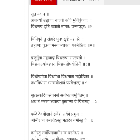
सूत उवाच ॥
अथान्यो ब्रह्मणः कल्पो वर्तते मुनिपुंगवाः ॥
विश्वरूप इति ख्यातो नामतः परमाद्भुतः ॥१॥
विनिवृत्ते तु संहारे पुनः सृष्टे चराचरे ॥
ब्रह्मणः पुत्रकामस्य ध्यायतः परमेष्ठिनः ॥२॥
प्रादुर्भूता महानादा विश्वरूपा सरस्वती ॥
विश्वमाल्यांबरधरा विश्वयज्ञोपवीतिनी ॥३॥
विश्वोष्णीषा विश्वगंधा विश्वमाता महोष्ठिका ॥
तथाविधं स भगवानीशानं परमेश्वरम् ॥४॥
शुद्धस्फटिकसंकाशं सर्वाभरणभूषितम् ॥
अथ तं मनसा ध्यात्वा युक्तात्मा वै पितामहः ॥५॥
ववंदे देवमीशानं सर्वेशं सर्वगं प्रभुम् ॥
ओमीशान नमस्तेऽस्तु महादेव नमोस्तु ते ॥६॥
नमोस्तु सर्वविद्यानामीशान परमेश्वर ॥
नमोस्तु सर्वभूतानामीशान वृषवाहन ॥७॥