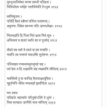
गुरुपूजरतिर्भक्ता त्वञ्च साध्वी पतिव्रता ।
विनिवर्तस्व धर्मज्ञे! ग्लानिर्भवति तेऽधुना ॥१६॥
सावित्र्युवाच ।
पतिर्हि दैवतं स्त्रीणां पतिरेव परायणम् ।
अनुगम्यः स्त्रिया साध्व्या पतिः प्राणधनेश्वरः ॥१७॥
मितन्ददाति हि पिता मितं भ्राता मितं सुतः ।
अमितस्य च दातारं भर्त्तारं का न पूजयेत् ॥१८॥
नीयते यत्र भर्त्ता मे स्वयं वा यत्र गच्छति ।
मयापि तत्र गन्तव्यं यथाशक्ति सुरोत्तम! ॥१९॥
पतिमादाय गच्छन्तमनुगन्तुमहं यदा ।
त्वां देव! न हि शक्ष्यामि तदा त्यक्ष्यामि जीवितम् ॥२०॥
मनस्विनी तु या काचित् वैधव्याक्षरदूषिता ।
मुहूर्त्तमपि जीवेत मण्डनार्हा ह्यमण्डिता ॥२१॥
यम उवाच
पतिव्रते! महाभागे! परितुष्टोऽस्मि ते शुभे! ।
विना सत्यव्रतः प्राणैर्वरं वरय माचिरम् ॥२२॥