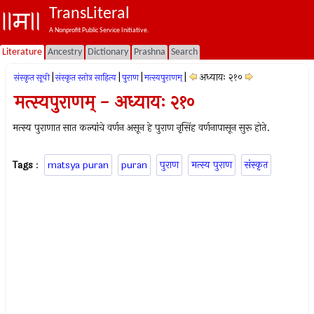
TransLiteral
A Nonprofit Public Service Initiative.
Literature
Ancestry
Dictionary
Prashna
Search
|
|
|
|
अध्यायः २१०
संस्कृत सूची
संस्कृत स्तोत्र साहित्य
पुराण
मत्स्यपुराणम्‌
मत्स्यपुराणम् - अध्यायः २१०
मत्स्य पुराणात सात कल्पांचे वर्णन असून हे पुराण नृसिंह वर्णनापासून सुरू होते.
Tags
:
matsya puran
puran
पुराण
मत्स्य पुराण
संस्कृत