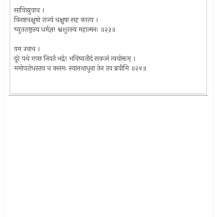
सावित्र्युवाच ।
विनष्टचक्षुषो राज्यं चक्षुषा सह कारय ।
च्युतराष्ट्रस्य धर्मज्ञ! श्वशुरस्य महात्मनः ॥२३॥
यम उवाच ।
दूरे पथे गच्छ निवर्त भद्रे! भविष्यतीदं सकलं त्वयोक्तम् ।
ममोपरोधस्तव च क्लमः स्यात्तथाधुना तेन तव ब्रवीमि ॥२४॥