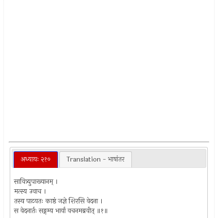
अध्यायः २१०
Translation - भाषांतर
सावित्र्युपाख्यानम् ।
मत्स्य उवाच ।
तस्य पाटयतः काष्ठं जज्ञे शिरसि वेदना ।
स वेदनार्तः सङ्गम्य भार्या वचनमब्रवीत् ॥१॥