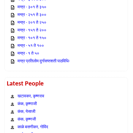
मन्त्र - ३०१ ते ३५०
मन्त्र - २५१ ते ३००
मन्त्र - २०१ ते २५०
मन्त्र - १५१ ते २००
मन्त्र - १०१ ते १५०
मन्त्र - ५१ ते १००
मन्त्र - १ ते ५०
मन्त्र प्रतिलोम दुर्गासप्तशती पाठविधिः
Latest People
खटावकर, कृष्णराव
कंक, कृष्णाजी
कंक, येसाजी
कंक, कृष्णजी
काळे बसणीकर, गोविंद