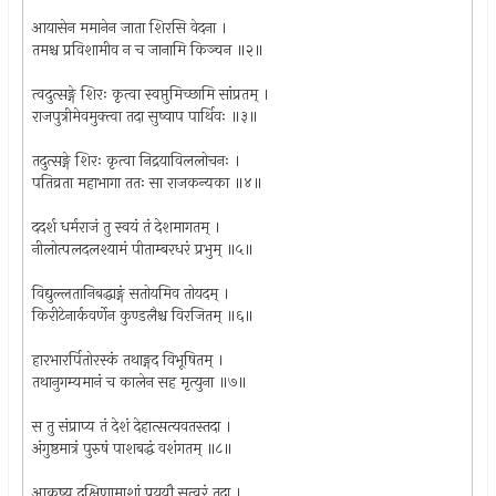
आयासेन ममानेन जाता शिरसि वेदना ।
तमश्च प्रविशामीव न च जानामि किञ्चन ॥२॥
त्वदुत्सङ्गे शिरः कृत्वा स्वप्तुमिच्छामि सांप्रतम् ।
राजपुत्रीमेवमुक्त्वा तदा सुष्वाप पार्थिवः ॥३॥
तदुत्सङ्गे शिरः कृत्वा निद्रयाविललोचनः ।
पतिव्रता महाभागा ततः सा राजकन्यका ॥४॥
ददर्श धर्मराजं तु स्वयं तं देशमागतम् ।
नीलोत्पलदलश्यामं पीताम्बरधरं प्रभुम् ॥५॥
विद्युल्लतानिबद्धाङ्गं सतोयमिव तोयदम् ।
किरीटेनार्कवर्णेन कुण्डलैश्च विरजितम् ॥६॥
हारभारर्पितोरस्कं तथाङ्गद विभूषितम् ।
तथानुगम्यमानं च कालेन सह मृत्युना ॥७॥
स तु संप्राप्य तं देशं देहात्सत्यवतस्तदा ।
अंगुष्ठमात्रं पुरुषं पाशबद्धं वशंगतम् ॥८॥
आकृष्य दक्षिणामाशां प्रययौ सत्वरं तदा ।