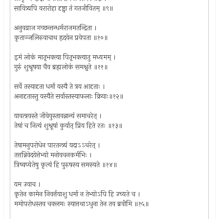
सावित्र्यपि वरारोहा दृष्ट्वा तं गतजीवितम् ॥९॥
अनुवव्राज गच्छन्तन्धर्मराजमतन्द्रिता ।
कृताञ्जलिरुवाचाथ हृदयेन प्रवेपता ॥१०॥
इमं लोकं मातृभक्त्या पितृभक्त्यातु मध्यमम् ।
गुरुं शुश्रूषया चैव ब्रह्मलोकं समश्नुते ॥११॥
सर्वे तस्यादृता धर्मा यस्यै ते त्रय आदृताः ।
अनादृतास्तु यस्यैते सर्वास्तस्याफलाः क्रियाः॥१२॥
यावत्त्रयस्ते जीवेयुस्तावन्नान्यं समाचरेत् ।
तेषां च नित्यं शुश्रूषां कुर्यात् प्रिय हिते रतः ॥१३॥
तेषामनुपरोधेन पारतन्त्र्यं यदाऽऽचरेत् ।
तत्तन्निवेदयेत्तेभ्यो मनोवचनकर्मभिः ।
त्रिष्वप्येतेषु कृत्यं हि पुरुषस्य समस्यते ॥१४॥
यम उवाच ।
कृतेन कामेन निवर्त्तयाशु धर्मा न तेभ्योऽपि हि उच्यते च ।
ममोपरोधस्तव चक्लमः स्यात्तथाऽधुना तेन तव ब्रवीमि ॥१५॥