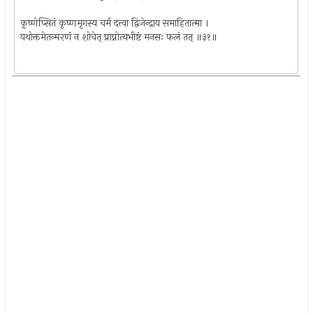
कृष्णेप्सितं कृष्णमृगस्य चर्म दत्त्वा द्विजेन्द्राय समाहितात्मा ।
यथोक्तमेतन्मरणं न शोचेत् प्राप्नोत्यभीष्टं मनसः फलं तत् ॥३१॥