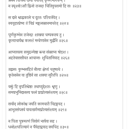
अनेन विधिना दत्त्वा यथावत् कृष्णमार्गकम् ।
न स्पृश्योऽसौ द्विजो राजन्! चितियूपसमो हि सः ॥२३॥
स दाने श्राद्धकाले च दूरतः परिवर्जयेत् ।
स्वगृहात्प्रेष्य तं विप्रं मङ्गलस्नानमाचरेत् ॥२४॥
पूर्णकुम्भेन राजेन्द्र! शाखया चम्पकस्य तु ।
कृत्वाचार्यश्च कलशं मन्त्रेणानेन मूर्द्धनि ॥२५॥
आप्यायस्व समुद्रज्येष्ठा ऋचा संस्नाप्य षोड़श ।
अहतेवाससीवत आचान्तः शुचितामियात् ॥२६॥
तद्वासः कुम्भसहितं नीत्वा क्षेप्यं चतुष्पथे ।
कृतेनानेन या तुष्टिर्न सा शक्या सुरैरपि ॥२७॥
वक्तुं हि नृपतिश्रेष्ठ! तथाप्युद्देशतः श्रृणु ।
समग्रभूमिदानस्य फलं प्राप्नोत्यसंशयम् ॥२८॥
सर्वान् लोकांश्च जयति कामचारी विहङ्गवत् ।
आभूतसंप्लवं यावत्सर्गमाप्नोत्यसंशयम् ॥२९॥
न पिता पुत्रमरणं वियोगं भार्यया सह ।
धनदेशपरित्यागं न चैवेहाप्नुयात् क्वचित् ॥३०॥