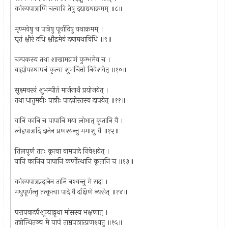
कांस्यपात्राणि चत्वारि तेषु दद्याद्यथाक्रमम् ॥८॥
मृण्मयेषु च पात्रेषु पूर्वादिषु यथाक्रमम् ।
घृतं क्षीरं दधि क्षौद्रमेवं दद्याद्यथाविधि ॥९॥
चम्पकस्य तथा शाखामव्रणं कुम्भमेव च ।
बाह्योपस्थापनं कृत्वा शुभचित्तो निवेशयेत् ॥१०॥
सूक्ष्मवस्त्रं शुभम्पीतं मार्जनार्थं प्रयोजयेत् ।
तथा धातुमयीः पात्रीः पादयोस्तस्य दापयेत् ॥११॥
यानि कानि च पापानि मया लोभात् कृतानि वै ।
लोहपात्रादि दानेन प्रणश्यन्तु ममाशु वै ॥१२॥
तिलपूर्णं ततः कृत्वा वामपादे निवेशयेत् ।
यानि कानिच पापानि कर्णोत्थानि कृतानि च ॥१३॥
कांस्यपात्रप्रदानेन तानि नश्यन्तु मे सदा ।
मधुपूर्णन्तु तत्कृत्वा पादे वै दक्षिणे न्यसेत् ॥१४॥
परापवादपैशून्याद्वृथा मांसस्य भक्षणात् ।
तत्रोत्थितञ्च मे पापं ताम्रपात्रात्प्रणश्यतु ॥१५॥