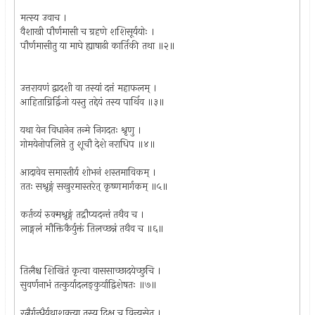
मत्स्य उवाच ।
वैशाखी पौर्णमासी च ग्रहणे शशिसूर्ययोः ।
पौर्णमासीतु या माघे ह्याषाढी कार्तिकी तथा ॥२॥
उत्तरायणं द्वादशी वा तस्यां दत्तं महाफलम् ।
आहिताग्निर्द्विजो यस्तु तद्देयं तस्य पार्थिव ॥३॥
यथा येन विधानेन तन्मे निगदतः श्रृणु ।
गोमयेनोपलिप्ते तु शूचौ देशे नराधिप ॥४॥
आदावेव समास्तीर्य शोभनं शस्तमाविकम् ।
ततः सश्रृङ्गं सखुरमास्तरेत् कृष्णमार्गकम् ॥५॥
कर्तव्यं रुक्मश्रृङ्गं तद्रौप्यदन्तं तथैव च ।
लाङ्गलं मौक्तिकैर्युक्तं तिलच्छन्नं तथैव च ॥६॥
तिलैश्च शिखितं कृत्वा वाससाच्छादयेच्छुचि ।
सुवर्णनाभं तत्कुर्यादलङ्कुर्याद्विशेषतः ॥७॥
रत्नैर्गन्धैर्यथाशक्त्या तस्य दिक्षु च विन्यसेत् ।