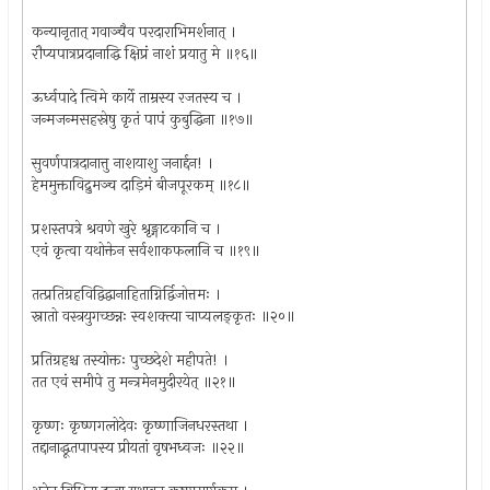
कन्यानृतात् गवाञ्चैव परदाराभिमर्शनात् ।
रौप्यपात्रप्रदानाद्धि क्षिप्रं नाशं प्रयातु मे ॥१६॥
ऊर्ध्वपादे त्विमे कार्ये ताम्रस्य रजतस्य च ।
जन्मजन्मसहस्रेषु कृतं पापं कुबुद्धिना ॥१७॥
सुवर्णपात्रदानात्तु नाशयाशु जनार्द्दन! ।
हेममुक्ताविद्रुमञ्च दाड़िमं बीजपूरकम् ॥१८॥
प्रशस्तपत्रे श्रवणे खुरे श्रृङ्गाटकानि च ।
एवं कृत्वा यथोक्तेन सर्वशाकफलानि च ॥१९॥
तत्प्रतिग्रहविद्विद्वानाहिताग्निर्द्विजोत्तमः ।
स्नातो वस्त्रयुगच्छन्नः स्वशक्त्या चाप्यलङ्कृतः ॥२०॥
प्रतिग्रहश्च तस्योक्तः पुच्छदेशे महीपते! ।
तत एवं समीपे तु मन्त्रमेनमुदीरयेत् ॥२१॥
कृष्णः कृष्णगलोदेवः कृष्णाजिनधरस्तथा ।
तद्दानाद्धूतपापस्य प्रीयतां वृषभध्वजः ॥२२॥