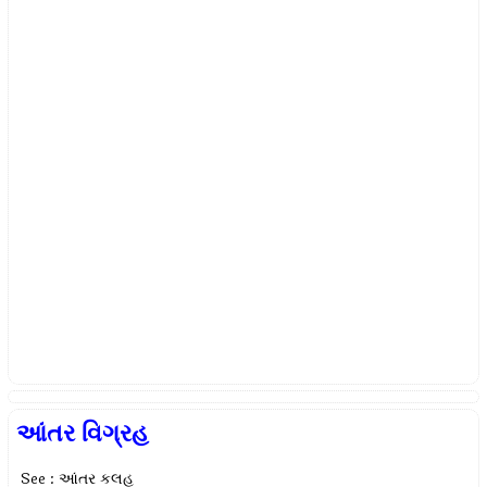
આંતર વિગ્રહ
See : આંતર કલહ