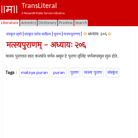
TransLiteral
A Nonprofit Public Service Initiative.
Literature
Ancestry
Dictionary
Prashna
Search
|
|
|
|
अध्यायः २०६
संस्कृत सूची
संस्कृत स्तोत्र साहित्य
पुराण
मत्स्यपुराणम्‌
मत्स्यपुराणम् - अध्यायः २०६
मत्स्य पुराणात सात कल्पांचे वर्णन असून हे पुराण नृसिंह वर्णनापासून सुरू होते.
Tags
:
matsya puran
puran
पुराण
मत्स्य पुराण
संस्कृत