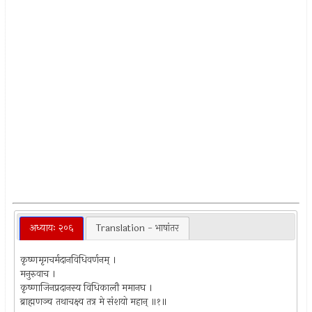
अध्यायः २०६
Translation - भाषांतर
कृष्णमृगचर्मदानविधिवर्णनम् ।
मनुरुवाच ।
कृष्णाजिनप्रदानस्य विधिकालौ ममानघ ।
ब्राह्मणञ्च तथाचक्ष्व तत्र मे संशयो महान् ॥१॥