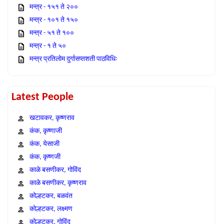
मन्त्र - १५१ ते २००
मन्त्र - १०१ ते १५०
मन्त्र - ५१ ते १००
मन्त्र - १ ते ५०
मन्त्र प्रतिलोम दुर्गासप्तशती पाठविधिः
Latest People
खटावकर, कृष्णराव
कंक, कृष्णाजी
कंक, येसाजी
कंक, कृष्णजी
काळे बसणीकर, गोविंद
काळे बसणीकर, कृष्णराव
कोल्हटकर, बळवंत
कोल्हटकर, लक्ष्मण
कोल्हटकर, गोविंद