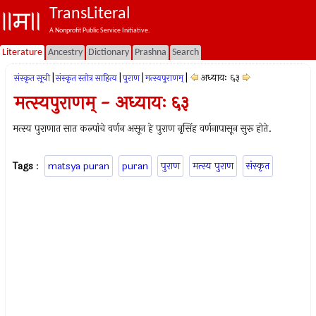
TransLiteral
A Nonprofit Public Service Initiative.
Literature
Ancestry
Dictionary
Prashna
Search
|
|
|
|
अध्यायः ६३
संस्कृत सूची
संस्कृत स्तोत्र साहित्य
पुराण
मत्स्यपुराणम्‌
मत्स्यपुराणम् - अध्यायः ६३
मत्स्य पुराणात सात कल्पांचे वर्णन असून हे पुराण नृसिंह वर्णनापासून सुरू होते.
Tags
:
matsya puran
puran
पुराण
मत्स्य पुराण
संस्कृत