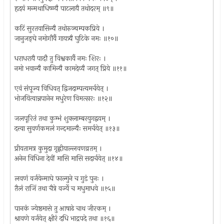
हृदयं मन्मथाधिष्ण्यै पाटलायै तथोदरम् ॥९॥
कटिं सुरतवासिन्यै तथोरुञ्चम्पकप्रिये ।
जानुजङ्घे नमोगौर्यै गायत्र्यै घुटिके नमः ॥१०॥
धराधरायै पादौ तु विश्वकार्यै नमः शिरः ।
नमो भवान्यै कामिन्यै कामदेव्यै जगत् प्रिये ॥११॥
एवं संपूज्य विधिवत् द्विजदाम्पत्यमर्चयेत् ।
भोजयित्वान्नपानेन मधुरेण विमत्सरः ॥१२॥
जलपूरितं तथा कुम्भं शुक्लाम्बरयुगद्वयम् ।
दत्त्वा सुवर्णकमलं गन्दमाल्यैः समर्चयेत् ॥१३॥
प्रीयतामत्र कुमुदा गृह्णीयाल्लवणव्रतम् ।
अनेन विधिना देवीं मासि मासि सदार्चयेत् ॥१४॥
लवणं वर्जयेन्माघे फाल्गुने च गुडं पुनः ।
तैलं राजिं तथा चैत्रे वर्ज्ये च मधुमाधवे ॥१५॥
पानकं ज्येष्ठमासे तु आषाढे चाथ जीरकम् ।
श्रावणे वर्जयेत् क्षीरं दधि भाद्रपदे तथा ॥१६॥