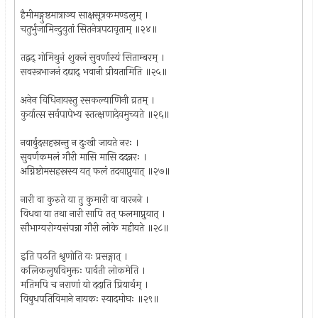
हैमीमङ्गुष्ठमात्राञ्च साक्षसूत्रकमण्डलुम् ।
चतुर्भुजामिन्दुयुतां सितनेत्रपटावृताम् ॥२४॥
तद्वद् गोमिथुनं शुक्लं सुवर्णास्यं सिताम्बरम् ।
सवस्त्रभाजनं दद्याद् भवानी प्रीयतामिति ॥२५॥
अनेन विधिनायस्तु रसकल्याणिनी व्रतम् ।
कुर्यात्स सर्वपापेभ्य स्तत्क्षणादेवमुच्यते ॥२६॥
नवार्बुदसहस्रन्तु न दुःखी जायते नरः ।
सुवर्णकमलं गौरी मासि मासि ददन्नरः ।
अग्निष्टोमसहस्रस्य यत्‌ फलं तदवाप्नुयात् ॥२७॥
नारी वा कुरुते या तु कुमारी वा वारनने ।
विधवा या तथा नारी सापि तत् फलमाप्नुयात् ।
सौभाग्यरोग्यसंपन्ना गौरी लोके महीयते ॥२८॥
इति पठति श्रृणोति यः प्रसङ्गात् ।
कलिकलुषविमुक्तः पार्वती लोकमेति ।
मतिमपि च नराणां यो ददाति प्रियार्थम् ।
विबुधपतिविमाने नायकः स्यादमोघः ॥२९॥