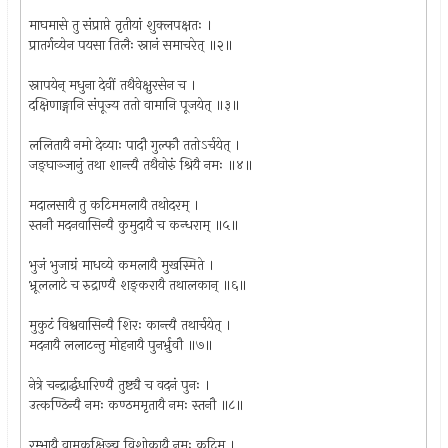
माघमासे तु संप्राप्ते तृतीयां शुक्लपक्षतः ।
प्रातर्गव्येन पयसा तिलैः स्नानं समाचरेत् ॥२॥
स्नापयेन्‌ मधुना देवीं तथैवेक्षुरसेन च ।
दक्षिणाङ्गानि संपूज्य ततो वामानि पूजयेत् ॥३॥
ललितायै नमो देव्याः पादौ गुल्फौ ततोऽर्चयेत् ।
जङ्घाञ्जानुं तथा शान्त्यै तथैवोरुं श्रियै नमः ॥४॥
मदालसायै तु कटिममलायै तथोदरम् ।
स्तनौ मदनवासिन्यै कुमुदायै च कन्धराम् ॥५॥
भुजं भुजाग्रं माधव्ये कमलायै मुखस्मिते ।
भ्रूललाटे च रुद्राण्यै शङ्करायै तथालकान् ॥६॥
मुकुटं विश्ववासिन्यै शिरः कान्त्यै तथार्चयेत् ।
मदनायै ललाटन्तु मोहनायै पुनर्भ्रुवौ ॥७॥
नेत्रे चन्द्रार्द्धधारिण्यै तुष्ट्यै च वदनं पुनः ।
उत्कण्ठिन्यै नमः कण्ठममृतायै नमः स्तनौ ॥८॥
रम्भायै वामकुक्षिञ्च विशोकायै नमः कटिम् ।