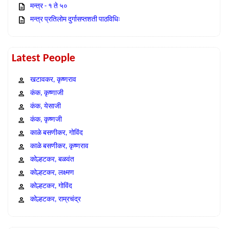
मन्त्र - १ ते ५०
मन्त्र प्रतिलोम दुर्गासप्तशती पाठविधिः
Latest People
खटावकर, कृष्णराव
कंक, कृष्णाजी
कंक, येसाजी
कंक, कृष्णजी
काळे बसणीकर, गोविंद
काळे बसणीकर, कृष्णराव
कोल्हटकर, बळवंत
कोल्हटकर, लक्ष्मण
कोल्हटकर, गोविंद
कोल्हटकर, राम्रचंद्र