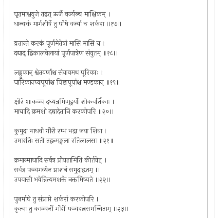
घृतमाश्वयुजे तद्वत् ऊर्जै वर्ज्यञ्च माक्षिकम् ।
धान्यकं मार्गशीर्षे तु पौषे वर्ज्या च शर्करा ॥१७॥
व्रतान्ते करकं पूर्णमेतेषां मासि मासि च ।
दद्याद्‌ द्विकालवेलायां पूर्णपात्रेण संयुतम् ॥१८॥
लड्डुकान् श्वेतवर्णांश्च संयावमथ पूरिकाः ।
घारिकानप्यपूपांश्च पिष्टापूपांश्च मण्डकान् ॥१९॥
क्षीरं शाकञ्च दध्यन्नमिण्‌ड्रर्यों शोकवर्तिकाः ।
माघादि क्रमशो दद्यादेतानि करकोपरि ॥२०॥
कुमुदा माधवी गौरी रम्भ भद्रा जया शिवा ।
उमारतिः सती तद्वन्मङ्गला रतिलालसा ॥२१॥
क्रमान्माघादि सर्वत्र प्रीयतामिति कीर्तयेत् ।
सर्वत्र पञ्चगव्येन प्राशनं समुदाहृतम् ॥
उपवासी भवेन्नित्यमशक्ते नक्तमिष्यते ॥२२॥
पुनर्माघे तु संप्राप्ते शर्करां करकोपरि ।
कृत्वा तु काञ्चनीं गौरीं पञ्चरत्नसमन्विताम् ॥२३॥