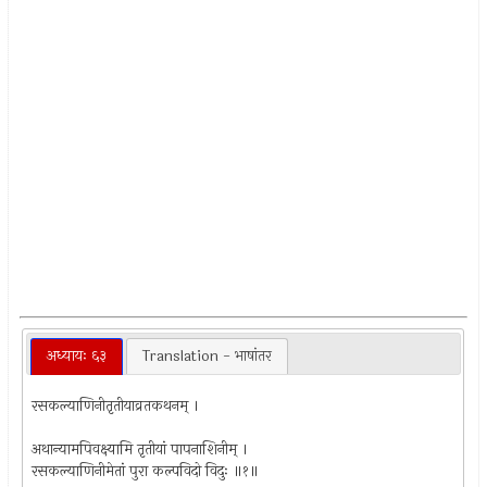
अध्यायः ६३
Translation - भाषांतर
रसकल्याणिनीतृतीयाव्रतकथनम् ।
अथान्यामपिवक्ष्यामि तृतीयां पापनाशिनीम् ।
रसकल्याणिनीमेतां पुरा कल्पविदो विदुः ॥१॥