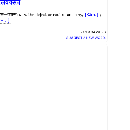
बलवयसन
बल—वयसन
n.
n.
the defeat or rout of an army,
[Kām.]
;
[Hit.]
RANDOM WORD
SUGGEST A NEW WORD!