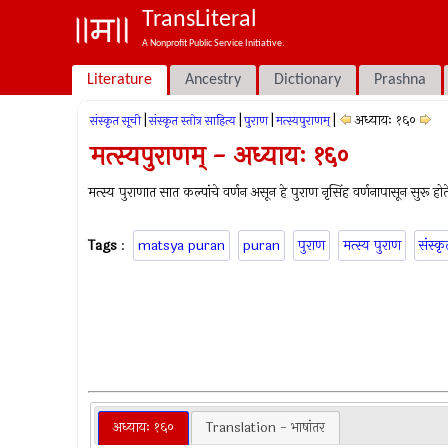
TransLiteral
A Nonprofit Public Service Initiative.
Literature
Ancestry
Dictionary
Prashna
|
|
|
|
अध्यायः १६०
संस्कृत सूची
संस्कृत स्तोत्र साहित्य
पुराण
मत्स्यपुराणम्‌
मत्स्यपुराणम् - अध्यायः १६०
मत्स्य पुराणात सात कल्पांचे वर्णन असून हे पुराण नृसिंह वर्णनापासून सुरू होत
Tags
:
matsya puran
puran
पुराण
मत्स्य पुराण
संस्कृ
अध्यायः १६०
Translation - भाषांतर