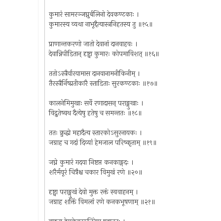
कुमारं सामरञ्जघ्नुर्बलिनो देवकण्टकाः ।
कुमारस्य व्यथा नाभूद्दैत्यास्त्रनिहतस्य तु ॥१५॥
प्राणान्तकरणो जातो देवानां दानवाहवः ।
देवान्निपीडितान् दृष्ट्वा कुमारः कोपमाविशत् ॥१६॥
ततोऽस्त्रैर्वारयामास दानवानामनीकिनीम् ।
तैरस्त्रैर्निष्प्रतीकारै स्ताडिताः सुरकण्टकाः ॥१७॥
कालनेमिमुखाः सर्वे रणादासन् पराङ्मुखाः ।
विद्रुतेष्वथ दैत्येषु हतेषु च समन्ततः ॥१८॥
ततः क्रुद्धो महादैत्य स्तारकोऽसुरनायकः ।
जग्राह च गदां दिव्यां हेमजाल परिष्कृताम् ॥१९॥
जघ्ने कुमारं गदया निष्टप्त कनकाङ्गदः ।
शरैर्मयूरं चित्रैश्च चकार विमुखं रणे ॥२०॥
दृष्ट्वा पराङ्मुखं देवो मुक्त रक्तं स्ववाहनम् ।
जग्राह शक्तिं विमलां रणे कनकभूषणाम् ॥२१॥