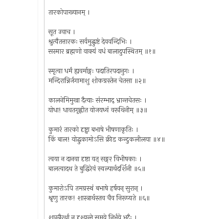
तारकोपाख्यानम् ।
सूत उवाच ।
श्रुत्वैतत्तारकः सर्वमुद्घुष्टं देववन्दिभिः ।
सस्मार ब्रह्मणो वाक्यं वधं बालादुपस्थितम् ॥१॥
स्मृत्वा धर्मं ह्यवर्माङ्गः पदातिरपदानुगः ।
मन्दिरान्निर्जगामाशु शोकग्रस्तेन चेतसा ॥२॥
कालनेमिमुखा दैत्याः संरम्भाद् भ्रान्तचेतसः ।
योधा! धावतगृह्णीत योजयध्वं वरूथिनीम् ॥३॥
कुमारं तारको दृष्ट्वा बभाषे भीषणाकृतिः ।
किं बाल! योद्धुकामोऽसि क्रीड कन्दुकलीलया ॥४॥
त्वया न दानवा दृष्टा यत् सङ्गर विभीषकाः ।
बालत्वादथ ते बुद्धिरेवं स्वल्पार्थदर्शिनी ॥५॥
कुमारोऽपि तमग्रस्थं बभाषे हर्षयन् सुरान् ।
श्रृणु तारक! शास्त्रार्थस्तव चैव निरूप्यते ॥६॥
शास्त्रैरर्था न दृश्यन्ते समये निर्भये भटैः ।