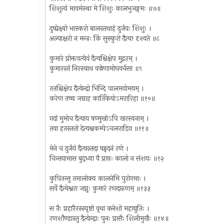
शिशुत्वं मावमंस्था मे शिशुः कालभुजङ्गमः ॥७॥
दुष्प्रेक्ष्यो भास्करो बालस्तथाहं दुर्जयः शिशुः ।
अल्पाक्षरो न मन्त्रः किं सुस्फुरो दैत्य! दृश्यते ॥८
कुमारे प्रोक्तवत्येवं दैत्यश्चिक्षेप मुद्गरम् ।
कुमारस्तं निरस्याथ वज्रेणामोघवर्चसा ॥९
ततश्चिक्षेप दैत्येन्द्रो भिन्दि पालमयोमयम् ।
करेण तच्च जग्राह कार्तिकेयोऽमरारिहा ॥१०॥
गदां मुमोच दैत्याय षण्मुखोऽपि खरस्वनाम् ।
तया हतस्ततो देत्यश्चकम्पेऽचलराडिव ॥११॥
मेने च दुर्जयं दैत्यस्तदा षड्वदनं रणे ।
चिन्तयामास बुद्ध्या वै प्राप्तः कालो न संशयः ॥१२
कुपितन्तु तमालोक्य कालनेमि पुरोगमाः ।
सर्वे दैत्येश्वरा जघ्नुः कुमारं रणदारुणम् ॥१३३
स तैः प्रहारैरस्स्पृष्टो वृथा क्लेशो महाद्युतिः ।
रणशौण्डास्तु दैत्येन्द्राः पुनः प्रासैः शिलीमुखैः ॥१४॥