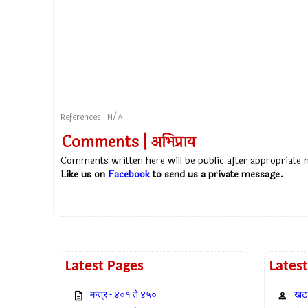
References : N/A
Comments | अभिप्राय
Comments written here will be public after appropriate
Like us on
Facebook
to send us a private message.
Latest Pages
Lates
मन्त्र - ४०१ ते ४५०
खटा