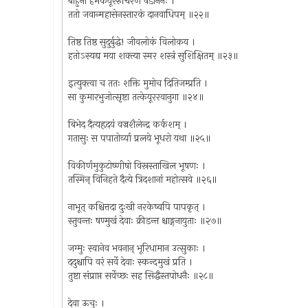
बाहुना हेमकेयूररुचिरेण षडाननः ।
ततो जवान्महासेनस्तारकं दानवाधिपम् ॥२२॥
तिष्ठ तिष्ठ सुदुर्बुद्धे! जीवलोकं विलोकय ।
हतोऽस्यद्य मया शक्त्या स्मर शस्त्रं सुशिक्षितम् ॥२३॥
इत्युक्त्वा च ततः शक्ति मुमोच दितिजम्प्रति ।
सा कुमारभुजोत्सृष्टा तत्केयूररवानुगा ॥२४॥
बिभेद दैत्यहृदयं वज्रशैलेन्द्र कर्कशम् ।
गतासुः स पपातोर्व्या प्रलये भूधरो यथा ॥२५॥
विकीर्णमुकुटोष्णीषो विस्रस्ताखिल भूषणः ।
तस्मिन् विनिहते दैत्ये त्रिदशानां महोत्सवे ॥२६॥
नाभूत् कश्चित्तदा दुःखी नरकेष्वपि पापकृत् ।
स्तुवन्तः षण्मुखं देवाः क्रीडन्त श्चाङ्गनायुताः ॥२७॥
जग्मुः स्वानेव भवनान् भूरिधामान उत्सुकाः ।
ददुश्चापि वरं सर्वे देवाः स्कन्दमुखं प्रति ।
तुष्टा संप्राप्त सर्वेच्छः सह सिद्धैस्तपोधनैः ॥२८॥
देवा ऊचुः ।