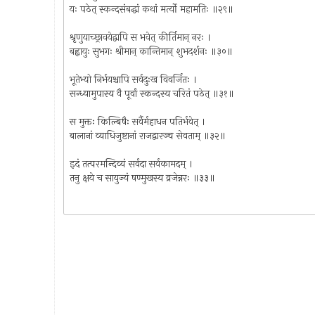
यः पठेत् स्कन्दसंबद्धां कथां मर्त्यो महामतिः ॥२९॥
श्रृणुयाच्छ्रावयेद्वापि स भवेत् कीर्तिमान् नरः ।
बह्वायुः सुभगः श्रीमान् कान्तिमान् शुभदर्शनः ॥३०॥
भूतेभ्यो निर्भयश्चापि सर्वदुःख विवर्जितः ।
सन्ध्यामुपास्य वै पूर्वां स्कन्दस्य चरितं पठेत् ॥३१॥
स मुक्तः किल्बिषैः सर्वैर्महाधन पतिर्भवेत् ।
बालानां व्याधिजुष्टानां राजद्वारञ्च सेवताम् ॥३२॥
इदं तत्परमन्दिव्यं सर्वदा सर्वकामदम् ।
तनु क्षये च सायुज्यं षण्मुखस्य व्रजेन्नरः ॥३३॥