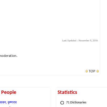
Last Updated :
November 11, 2016
 moderation.
TOP
t People
Statistics
वकर, कृष्णराव
71 Dictionaries