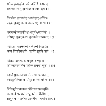
मर्तव्यकृतबुद्धीनां जये चानिश्चितात्मनाम् ।
अबलानाञ्चमू ह्यासीदबलावयवा इव ॥९॥
विगर्जन्त इवाम्भोदा अम्भोदसद्रृशत्विषः ।
प्रयुद्धा युद्धकुशलाः परस्परकृतागसः ॥०॥
धमायन्तो ज्वलद्भिश्च आयुधैश्चन्द्रवर्चसैः ।
कोपाद्वा युद्धलुब्धाश्च कुट्टयन्ते परस्परम् ॥११॥
वज्राहताः पतन्त्यन्ये बाणैरन्ये विदारिताः ।
अन्ये विदारिताश्चक्रैः पतन्ति ह्युदधे जले ॥१२॥
छिन्नस्रग्दामहाराश्च प्रमृष्टाम्बरभूषणाः ।
तिमिनक्रगणे चैव पतन्ति प्रमथाः सुराः ॥१३॥
गदानां मुसलानाञ्च तोमराणां परश्वधाम् ।
वज्रशूलर्ष्टिपातानां पट्टिशानाञ्च सर्वतः ॥४॥
गिरिश्रृङ्गोपलानाञ्च प्रेरितानां प्रमन्युभिः ।
सजवानां दानवानां सधूमानां रवित्विषाम् ॥
आयुधानो महानोघः सागरौघे पतत्यपि ॥१५॥