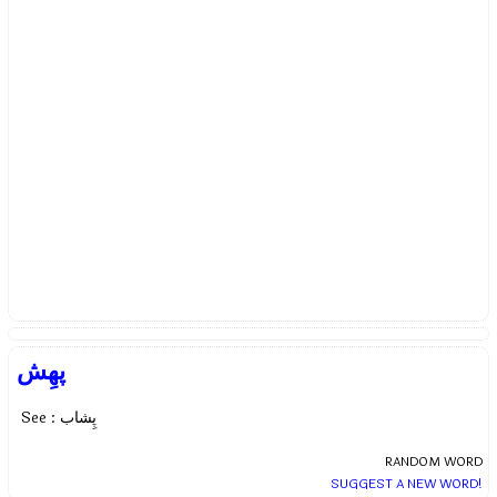
پھِش
See : پِشاب
RANDOM WORD
SUGGEST A NEW WORD!