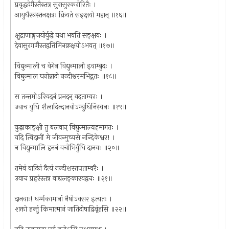
प्रवृद्धवेगैस्तैस्तत्र सुरासुरकरोरितैः ।
आयुधैस्त्रस्तनक्षत्रः क्रियते सङ्क्षयो महान् ॥१६॥
क्षुद्राणाङ्गजयोर्युद्धे यथा भवति सङ्‌क्षयः ।
देवासुरगणैस्तद्वत्तिमिनक्रक्षयोऽभवत् ॥१७॥
विद्युन्माली च वेगेन विद्युन्माली इवाम्बुदः ।
विद्युन्माल घनोन्नादो नन्दीश्वरमभिद्रुतः ॥१८॥
स तन्तमोऽरिवदनं प्रनदन् वदताम्वरः ।
उवाच युधि शैलादिन्दानवोऽम्बुधिनिस्वनः ॥१९॥
युद्धाकाङ्क्षी तु बलवान् विद्युन्माल्यहमागतः ।
यदि त्विदानीं मे जीवन्मुच्यसे नन्दिकेश्वर! ।
न विद्युन्मालि हननं वचोभिर्युधि दानवः ॥२०॥
तमेवं वादिनं दैत्यं नन्दीशस्तपताम्वरैः ।
उवाच प्रहरंस्तत्र वाद्यलङ्कारवद्वचः ॥२१॥
दानवाः! धर्म्मकामानां नैषोऽवसर इत्यतः ।
शक्तो हन्तुं किमात्मानं जातिदोषाद्विवृंहसि ॥२२॥