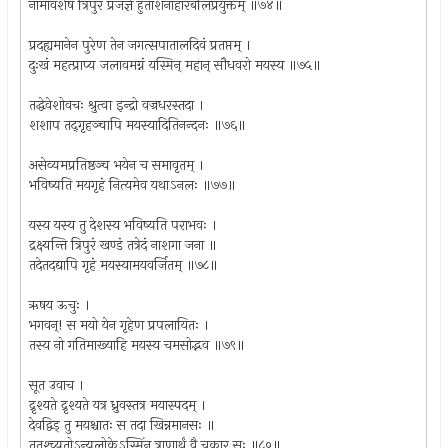
नामावशेषं त्रिपुरं प्रजज्ञे हुताशनाहारबलिप्रयुक्तम् ॥७४॥
प्रदह्यमानेन पुरेण तेन जगत्सपातालदिवं प्रतप्तम् ।
दुःखं महत्प्राप्य जलावमग्नं यस्मिन् महान् सौधवरो मयस्य ॥७५॥
तद्धेवेशोवचः श्रुत्वा इन्द्रो वज्रधरस्तदा ।
शशाप तद्‌गृहञ्चापि मयस्यादितिनन्दनः ॥७६॥
असेव्यमप्रतिष्ठञ्च भयेन च समावृतम् ।
भविष्यति मयगृहं नित्यमेव यथाऽनलः ॥७७॥
यस्य यस्य तु देशस्य भविष्यति पराभवः ।
द्रक्ष्यन्ति त्रिपुरं खण्डं तत्रेदं नाशगा जना ॥
तदेतदद्यापि गृहं मयस्यामयवर्जितम् ॥७८॥
ऋषय ऊचुः ।
भगवन्! स मयो येन गृहेण प्रपलायितः ।
तस्य नो गतिमाख्याहि मयस्य चमसोद्भव ॥७९॥
सूत उवाच ।
द्रृश्यते द्रृश्यते यत्र ध्रुवस्तत्र मयास्पदम् ।
देवद्विड् तु मयश्चातः स तदा खिन्नमानसः ॥
ततश्च्युतोऽन्यलोकेऽस्मिंन् त्राणार्थं वै चकार सः ॥८०॥