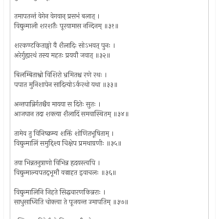
तमापतन्तं वेगेन वेगवान् प्रसभं बलात् ।
विद्युन्माली शरशतैः पूरयामास नन्दिनम् ॥३१॥
शरकण्टकिताङ्गो वै शैलादिः सोऽभवत् पुनः ।
अरेर्गुह्यरथं तस्य महतः प्रययौ जवात् ॥३२॥
बिलम्बिताश्वो विशिरो भ्रमितश्च रणे रथः ।
पपात मुनिशापेन सादित्योऽर्करथो यथा ॥३३॥
अन्तपान्निर्गतश्चैव मायया स दितेः सुतः ।
आजघान तदा शक्त्या शैलादिं समवास्थितम् ॥३४॥
तामेव तु विनिष्क्रम्य शक्तिं शोणितभूषिताम् ।
विद्युन्मालिं समुद्दिश्य चिक्षेप प्रमथाग्रणीः ॥३५॥
तया भिन्नतनुत्राणो विभिन्न हृदयस्त्वपि ।
विद्युन्माल्यपतद्‌भूमौ वज्राहत इवाचलः ॥३६॥
विद्युन्मालिनि निहते सिद्धचारणकिन्नराः ।
साधुसाध्विति चोक्त्वा ते पूजयन्त उमापतिम् ॥३७॥