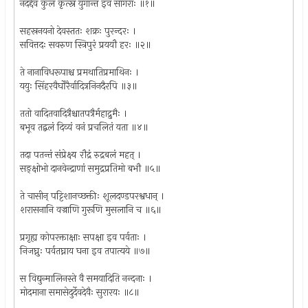
नदद्देव कुलं कृत्स्नं युगान्त इव सागराः ॥१॥
सहस्रनयनो देवस्ततः शक्रः पुरन्दरः ।
सवित्तदः सवरुण स्त्रिपुरं प्रययौ हरः ॥२॥
ते नानाविधरूपाश्च प्रमथातिप्रमाथिनः ।
ययुः सिंहरवैर्घोरैर्वादित्रनिनदैरपि ॥३॥
ततो वादितवादित्रैश्चातपत्रैर्महाद्रुमैः ।
बभूव तद्बलं दिव्यं वनं प्रचलितं यता ॥४॥
तदा पतन्तं संप्रेक्ष्य रौद्रं रुद्रबलं महत् ।
सङ्‌क्षोभो दानवेन्द्राणां समुद्रप्रतिमो बभौ ॥५॥
ते चासीन् पट्टिशानच्छक्तीः शूलदण्डपरश्वधान् ।
शरासनानि वज्राणि गुरूणि मुसलानि च ॥६॥
प्रगृह्य कोपरक्ताक्षाः सपक्षा इव पर्वताः ।
निजघ्नुः पर्वतघ्नाय घना इव तपात्यये ॥७॥
स विद्युन्मालिनस्ते वै समयादिति नन्दनाः ।
मोदमाना समासेदुर्देवदेवैः सुरारयः ॥८॥