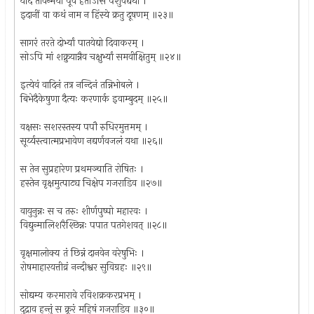
यदि तावन्मया पूर्वं हतोऽसि पशुवद्यथा ।
इदानीं वा कथं नाम न हिंस्ये क्रतु दूषणम् ॥२३॥
सागरं तरते दोर्भ्यां पातयेद्यो दिवाकरम् ।
सोऽपि मां शक्नुयान्नैव चक्षुर्भ्यां समवीक्षितुम् ॥२४॥
इत्येवं वादिनं तत्र नन्दिनं तन्निभोबले ।
बिभेदैकेषुणा दैत्यः करणार्क इवाम्बुदम् ॥२५॥
वक्षसः सशरस्तस्य पपौ रुधिरमुत्तमम् ।
सूर्य्यस्त्वात्मप्रभावेण नद्यर्णवजलं यथा ॥२६॥
स तेन सुप्रहारेण प्रथमञ्चाति रोषितः ।
हस्तेन वृक्षमुत्पाट्य चिक्षेप गजराडिव ॥२७॥
वायुनुन्नः स च तरुः शीर्णपुष्पो महारवः ।
विद्युन्मालिशरैश्छिन्नः पपात पतगेशवत् ॥२८॥
वृक्षमालोक्य तं छिन्नं दानवेन वरेषुभिः ।
रोषमाहारयत्तीव्रं नन्दीश्वर सुविग्रहः ॥२९॥
सोद्यम्य करमारावे रविशक्रकरप्रभम् ।
दुद्राव हन्तुं स क्रूरं महिषं गजराडिव ॥३०॥