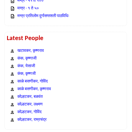
मन्त्र - ५१ ते १००
मन्त्र - १ ते ५०
मन्त्र प्रतिलोम दुर्गासप्तशती पाठविधिः
Latest People
खटावकर, कृष्णराव
कंक, कृष्णाजी
कंक, येसाजी
कंक, कृष्णजी
काळे बसणीकर, गोविंद
काळे बसणीकर, कृष्णराव
कोल्हटकर, बळवंत
कोल्हटकर, लक्ष्मण
कोल्हटकर, गोविंद
कोल्हटकर, राम्रचंद्र