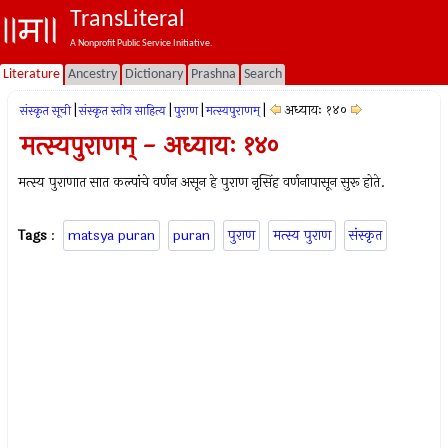
TransLiteral
A Nonprofit Public Service Initiative.
Literature
Ancestry
Dictionary
Prashna
Search
|
|
|
|
अध्यायः १४०
संस्कृत सूची
संस्कृत स्तोत्र साहित्य
पुराण
मत्स्यपुराणम्‌
मत्स्यपुराणम् - अध्यायः १४०
मत्स्य पुराणात सात कल्पांचे वर्णन असून हे पुराण नृसिंह वर्णनापासून सुरू होते.
Tags
:
matsya puran
puran
पुराण
मत्स्य पुराण
संस्कृत