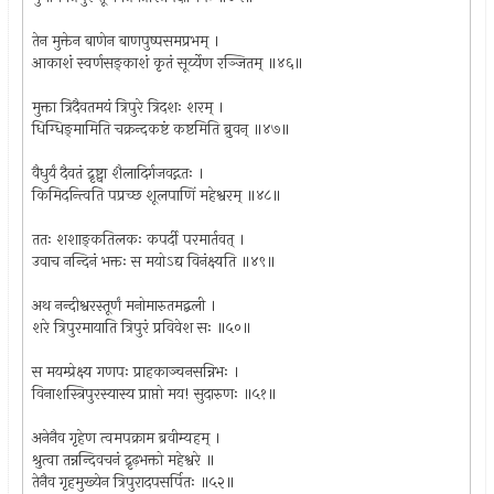
तेन मुक्तेन बाणेन बाणपुष्पसमप्रभम् ।
आकाशं स्वर्णसङ्काशं कृतं सूर्य्येण रञ्जितम् ॥४६॥
मुक्ता त्रिदैवतमयं त्रिपुरे त्रिदशः शरम् ।
धिग्धिङ्‌मामिति चक्रन्दकष्टं कष्टमिति ब्रुवन् ॥४७॥
वैधुर्यं दैवतं द्रृष्ट्वा शैलादिर्गजवद्गतः ।
किमिदन्त्विति पप्रच्छ शूलपाणिं महेश्वरम् ॥४८॥
ततः शशाङ्कतिलकः कपर्दी परमार्तवत् ।
उवाच नन्दिनं भक्तः स मयोऽद्य विनंक्ष्यति ॥४९॥
अथ नन्दीश्वरस्तूर्णं मनोमारुतमद्बली ।
शरे त्रिपुरमायाति त्रिपुरं प्रविवेश सः ॥५०॥
स मयम्प्रेक्ष्य गणपः प्राहकाञ्चनसन्निभः ।
विनाशस्त्रिपुरस्यास्य प्राप्तो मय! सुदारुणः ॥५१॥
अनेनैव गृहेण त्वमपक्राम ब्रवीम्यहम् ।
श्रुत्वा तन्नन्दिवचनं द्रृढ़भक्तो महेश्वरे ॥
तेनैव गृहमुख्येन त्रिपुरादपसर्पितः ॥५२॥