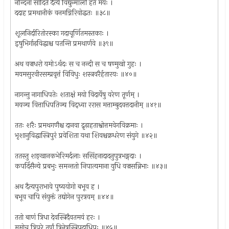
नन्दिना सादिते दैत्ये विद्युन्मालौ हते मयः ।
ददाह प्रमथानीकं वनमग्निरिवोद्धतः ॥३८॥
शूलनिर्दारितोरस्का गदाचूर्णितमस्तकाः ।
इषुभिर्गाढ़विद्धाश्च पतन्ति प्रमथार्णवे ॥३९॥
अथ वज्रधरो यमोऽर्थदः स च नन्दी स च षण्मुखो गुहः ।
मयमसुरवीरसम्प्रवृत्तं विविधुः शस्त्रवरैर्हतारयः ॥४०॥
नागन्तु नागाधिपतेः शताक्षं मयो विदार्येषु वरेण तूर्णम् ।
मयञ्च वित्ताधिपतिञ्च विद्‌ध्वा ररास मत्ताम्बुदवत्तदानीम् ॥४१॥
ततः शरैः प्रमथगणैश्च दानवा द्रृढ़ाहताश्वोत्तमवेगविक्रमाः ।
भृशानुविद्धास्त्रिपुरं प्रवेशिता यथा शिवश्चक्रधरेण संयुगे ॥४२॥
ततस्तु शङ्खानकभेरिमर्दलाः ससिंहनादादनुपुत्रभङ्गदाः ।
कपर्दिसैन्ये प्रबभुः समन्ततो निपात्यमाना युधि वज्रसन्निभाः ॥४३॥
अथ दैत्यपुराभावे पुष्ययोगो बभूव ह ।
बभूव चापि संयुक्तं तद्योगेन पुरत्रयम् ॥४४॥
ततो बाणं त्रिधा देवस्त्रिदैवतमयं हरः ।
मुमोच त्रिपुरे तूर्णं त्रिनेत्रस्त्रिपदाधिपः ॥४५॥