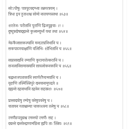
सोऽपीषुः पत्रपुटवद्दग्ध्वा तन्नगरत्रयम् ।
त्रिधा इव हुताशश्च सोमो नारायणस्तथा ॥५३॥
शरतेजः परीतानि पुराणि द्विजपुङ्गवाः ।! ।
दुष्पुत्रदोषाद्दह्यन्ते कुलान्यूर्ध्वं यथा तथा ॥५४॥
मेरुकैलासकल्पानि मन्दराग्रनिभानि च ।
सकपाटगवाक्षाणि वलिभिः शोभितानि च ॥५५॥
सप्रासादानि रम्याणि कूटागारोत्कटानि च ।
सजलानिसमाख्यानि सावलोकनकानि च ॥५६॥
बद्धध्वजपताकानि स्वर्णरौप्यमयानि च ।
गृहाणि तस्मिंस्त्रिपुरे दानवानामुपद्रवे ॥
दह्यन्ते दहनाभानि दहनेन सहस्रशः ॥५७॥
प्रासादाग्रेषु रम्येषु वनेषूपवनेषु च ।
वातायन गताश्चान्या चाकाशस्य तलेषु च ॥५८॥
रमणैरुपगूढ़ाश्च रमन्त्यो रमणैः सह ।
दद्यन्ते दानवेन्द्राणामग्निना ह्यपि ताः स्त्रियः ॥५९॥