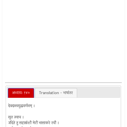
अध्यायः १४०
Translation - भाषांतर
देवदानवयुद्धवर्णनम् ।
सूत उवाच ।
उदिते तु सहस्रांशौ मेरौ भासाकरे रवौ ।