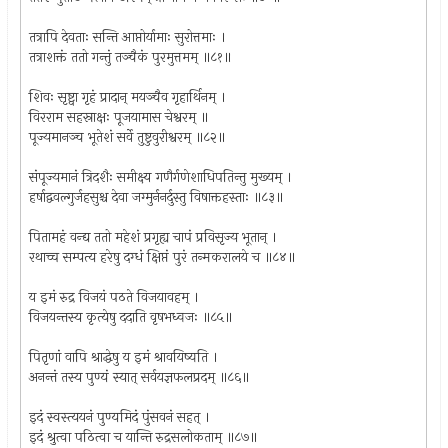
तत्रापि देवताः सन्ति आप्तोर्यामाः सुरोत्तमाः ।
तत्राशक्तं ततो गन्तुं तञ्चैकं पुरमुत्तमम् ॥८१॥
शिवः सृष्ट्वा गृहं प्रादान् मयञ्चैव गृहार्थिनम् ।
विरराम सहस्राक्षः पूजयामास चेश्वरम् ॥
पूज्यमानञ्च भूतेशं सर्वे तुष्टुवुरीश्वरम् ॥८२॥
संपूज्यमानं त्रिदशैः समीक्ष्य गणैर्गणेशाधिपतिन्तु मुख्यम् ।
हर्षाद्ववल्गुर्जहसुश्च देवा जग्मुर्ननर्दुस्तु विषाक्तहस्ताः ॥८३॥
पितामहं वन्द्य ततो महेशं प्रगृह्य चापं प्रविसृज्य भूतान् ।
रथाच्च सम्पत्य हरेषु दग्धं क्षिप्तं पुरं तन्मकरालये च ॥८४॥
य इमं रुद्र विजयं पठते विजयावहम् ।
विजयन्तस्य कृत्येषु ददाति वृषभध्वजः ॥८५॥
पितृणां वापि श्राद्धेषु य इमं श्रावयिष्यति ।
अनन्तं तस्य पुण्यं स्यात् सर्वयज्ञफलप्रदम् ॥८६॥
इदं स्वस्त्ययनं पुण्यमिदं पुंसवनं सहत् ।
इदं श्रुत्वा पठित्वा च यान्ति रुद्रसलोकताम् ॥८७॥