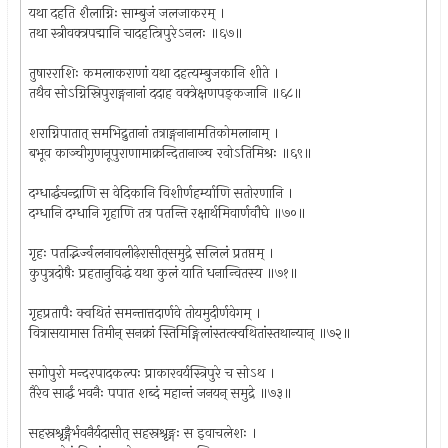
यथा दहति शैलाग्निः साम्बुजं जलजाकरम् ।
तथा स्त्रीवक्त्रपद्मानि चादहत्त्रिपुरेऽनलः ॥६७॥
तुषारराशिः कमलाकराणां यथा दहत्यम्बुजकानि शीते ।
तथैव सोऽग्निस्रिपुराङ्गनानां ददाह वक्त्रेक्षणपङ्कजानि ॥६८॥
शराग्निपातात् समभिद्रुतानां तत्राङ्गनानामतिकोमलानाम् ।
बभूव काञ्चीगुणनूपुराणामाक्रन्दितानाञ्च रवोऽतिमिश्रः ॥६९॥
दग्धार्द्धचन्द्राणि स वेदिकानि विशीर्णहर्म्याणि सतोरणानि ।
दग्धानि दग्धानि गृहाणि तत्र पतन्ति रक्षार्थमिवार्णवौघे ॥७०॥
गृहः पतद्भिर्ज्वलनावलीढ़ेरासीत्‌समुद्रे सलिलं प्रतप्तम् ।
कुपुत्रदोषैः प्रहतानुविद्धं यथा कुलं याति धनान्वितस्य ॥७१॥
गृहप्रतापैः क्वथितं समन्तात्तदार्णवे तोयमुदीर्णवेगम् ।
वित्रासयामास तिमीन् सनक्रां स्तिमिङ्गिलांस्तत्क्वथितांस्तथान्यान् ॥७२॥
सगोपुरो मन्दरपादकल्पः प्राकारवर्यस्त्रिपुरे च सोऽथ ।
तैरेव सार्द्धं भवनैः पपात शब्दं महान्तं जनयन् समुद्रे ॥७३॥
सहस्रश्रृङ्गैर्भवनैर्यदासीत् सहस्रश्रृङ्गः स इवाचलेशः ।