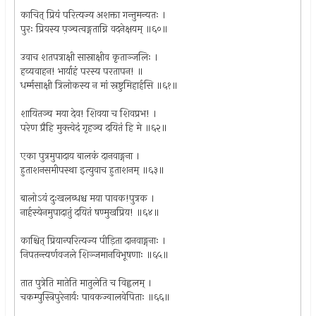
काचित् प्रियं परित्यज्य अशक्ता गन्तुमन्यतः ।
पुरः प्रियस्य प़ञ्चत्वङ्गताग्नि वदनेक्षयम् ॥६०॥
उवाच शतपत्राक्षी सास्राक्षीव कृताञ्जलिः ।
हव्यवाहन! भार्याहं परस्य परतापन! ॥
धर्म्मसाक्षी त्रिलोकस्य न मां स्रष्टुमिहार्हसि ॥६१॥
शायितञ्च मया देव! शिवया च शिवप्रभ! ।
परेण प्रैहि मुक्त्वेदं गृहञ्च दयितं हि मे ॥६२॥
एका पुत्रमुपादाय बालकं दानवाङ्गना ।
हुताशनसमीपस्था इत्युवाच हुताशनम् ॥६३॥
बालोऽयं दुःखलब्धश्च मया पावक!पुत्रक ।
नार्हस्येनमुपादातुं दयितं षण्मुखप्रिय! ॥६४॥
काश्चित् प्रियान्परित्यज्य पीड़िता दानवाङ्गनाः ।
निपतन्त्यर्णवजले शिञ्जमानविभूषणाः ॥६५॥
तात पुत्रेति मातेति मातुलेति च विह्वलम् ।
चकम्पुस्त्रिपुरेनार्यः पावकज्वालवेपिताः ॥६६॥