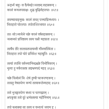
ऊद्‌र्ध्वं बाहुः स दैत्येन्द्रोऽचरदब्द सहस्रकम् ।
कालं कमलपत्राक्षः शुद्ध बुद्धिर्महातपाः ॥५९॥
तावच्चावाङ्‌मुखः कालं तावत् पञ्चाग्निमध्यगः ।
निराहारो घोरतपाः तपोराशिरजायत ॥६०॥
ततः सोऽन्तर्जले चक्रे कालं वर्षसहस्रकम् ।
जलान्तरं प्रविष्टस्य तस्य पत्नी महाव्रता ॥६१॥
तस्यैव तीरे सरसस्तपस्यन्ती मौनमास्थिता ।
निराहारा तपो घोरं प्रविवेश महाद्युतिः ॥६२॥
तस्यां तपसि वर्त्तन्त्यामिन्द्रश्चक्रे विभीषिकाम् ।
भूत्वा तु मर्कटस्तत्र तदाश्रमपदं महत् ॥६३॥
चक्रे विलोलं निः शेषं तुम्वी घटकरण्डकम् ।
ततस्तु मेषरूपेण कम्पं तस्याकरोन्महान् ॥६४॥
ततो भुजङ्गरूपेण बध्वा च चरणद्वयम् ।
अपकृष्टा ततो दूरं भ्रमंस्तस्या महीमिमाम् ॥६५॥
तपो बलाढ्या सा तस्य न वध्यत्वं जगाम ह ।