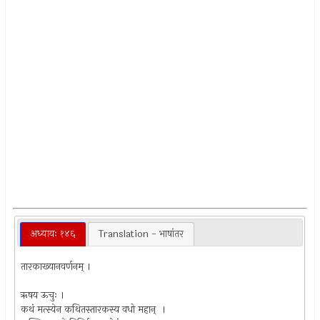
अध्यायः १४६
Translation - भाषांतर
तारकाख्यानवर्णनम् ।
ऋषय ऊचुः ।
कथं मत्स्येन कथितस्तारकस्य वधो महान् ।