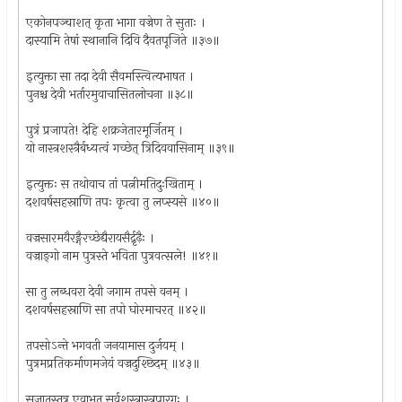
एकोनपञ्चाशत्‌ कृता भागा वज्रेण ते सुताः ।
दास्यामि तेषां स्थानानि दिवि दैवतपूजिते ॥३७॥
इत्युक्ता सा तदा देवी सैवमस्त्वित्यभाषत ।
पुनश्च देवी भर्तारमुवाचासितलोचना ॥३८॥
पुत्रं प्रजापते! देहि शक्रजेतारमूर्जितम् ।
यो नास्त्रशस्त्रैर्बध्यत्वं गच्छेत्‌ त्रिदिववासिनाम् ॥३९॥
इत्युक्तः स तथोवाच तां पत्नीमतिदुःखिताम् ।
दशवर्षसहस्राणि तपः कृत्वा तु लप्स्यसे ॥४०॥
वज्रसारमयैरङ्गैरच्छेद्यैरायसैर्द्रृढ़ैः ।
वज्राङ्‌गो नाम पुत्रस्ते भविता पुत्रवत्सले! ॥४१॥
सा तु लब्धवरा देवी जगाम तपसे वनम् ।
दशवर्षसहस्राणि सा तपो घोरमाचरत् ॥४२॥
तपसोऽन्ते भगवती जनयामास दुर्जयम् ।
पुत्रमप्रतिकर्माणमजेयं वज्रदुश्छिदम् ॥४३॥
सजातस्तत्र एवाभूत् सर्वशस्त्रास्त्रपारगः ।