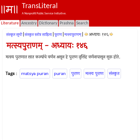
TransLiteral
A Nonprofit Public Service Initiative.
Literature
Ancestry
Dictionary
Prashna
Search
|
|
|
|
अध्यायः १४६
संस्कृत सूची
संस्कृत स्तोत्र साहित्य
पुराण
मत्स्यपुराणम्‌
मत्स्यपुराणम् - अध्यायः १४६
मत्स्य पुराणात सात कल्पांचे वर्णन असून हे पुराण नृसिंह वर्णनापासून सुरू होते.
Tags
:
matsya puran
puran
पुराण
मत्स्य पुराण
संस्कृत