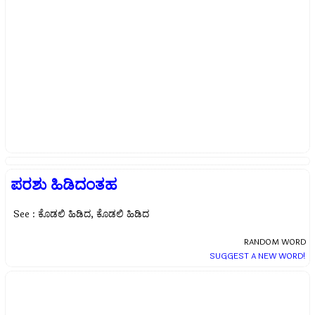
ಪರಶು ಹಿಡಿದಂತಹ
See : ಕೊಡಲಿ ಹಿಡಿದ, ಕೊಡಲಿ ಹಿಡಿದ
RANDOM WORD
SUGGEST A NEW WORD!