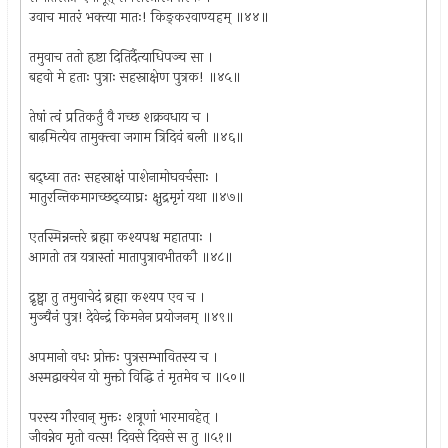
उवाच मातरं भक्त्या मातः! किङ्करवाण्यहम् ॥४४॥
तमुवाच ततो हृष्टा दितिर्दैत्याधिपञ्च सा ।
बहवो मे हताः पुत्राः सहस्राक्षेण पुत्रक! ॥४५॥
तेषां त्वं प्रतिकर्तुं वै गच्छ शक्रवधाय च ।
बाढ़मित्येव तामुक्त्वा जगाम त्रिदिवं बली ॥४६॥
बद्‌ध्वा ततः सहस्राक्षं पाशेनामोघवर्चसाः ।
मातुरन्तिकमागच्छद्व्याघ्रः क्षुद्रमृगं यथा ॥४७॥
एतस्मिन्नन्तरे ब्रह्मा कश्यपश्च महातपाः ।
आगतो तत्र यत्रास्तां मातापुत्रावभीतकौ ॥४८॥
द्रृष्ट्वा तु तमुवाचेदं ब्रह्मा कश्यप एव च ।
मुञ्चैनं पुत्र! देवेन्द्रं किमनेन प्रयोजनम् ॥४९॥
अपमानो वधः प्रोक्तः पुत्रसम्भावितस्य च ।
अस्मद्वाक्येन यो मुक्तो विद्धि तं मृतमेव च ॥५०॥
परस्य गौरवान् मुक्तः शत्रूणां भारमावहेत् ।
जीवन्नेव मृतो वत्स! दिवसे दिवसे स तु ॥५१॥