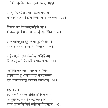
ततो गोमायुरूपेण तस्या दूषयदाश्रमम् ॥६६॥
ततस्तु मेघरूपेण तस्याः क्लेदयदाश्रमम् ।
भीषिकाभिरनेकाभिस्तां क्लिश्यन् पाकशासनः ॥६७॥
विरराम यदा नैवं वज्राङ्गमहिषी तदा ।
शैलस्य दुष्टतां मत्वा शापन्दातुं व्यवस्थिता ॥६८॥
स शापाभिमुखां द्रृष्ट्वा शैलः पुरुषविग्रहः ।
उवाच तां वरारोहां वराङ्गीं भीरुचेतनः ॥६९॥
नाहं वराङ्गने! दुष्टः सेव्योऽहं सर्वदेहिनाम् ।
विभ्रमन्तु करोत्येष रुषितः पाकशासनः ॥७०॥
एतस्मिन्नन्तरे जातः काल वर्षसहस्रिकः ।
तस्मिन् गते तु भगवान् काले कमलसम्भवः ।
तुष्टः प्रोवाच वज्राङ्गं तमागम्य जलाश्रयम् ॥७१॥
ब्रह्मावाच ।
ददामि सर्वकामांस्ते उत्तिष्ठ दितिनन्दन! ।
एवमुक्तस्तदोत्थाय दैत्येन्द्रस्तपसां निधिः ॥
उवाच प्राञ्जलिर्वाक्यं सर्वलोक पितामहम् ॥७२॥