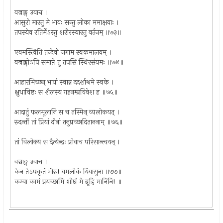
वज्राङ्ग उवाच ।
आसुरो मास्तु मे भावः सन्तु लोका ममाक्षयाः ।
तपस्येव रतिर्मेऽस्तु शरीरस्यास्तु वर्तनम् ॥७३॥
एवमस्त्विति तन्देवो जगाम स्वकमालयम् ।
वज्राङ्गोऽपि समाप्ते तु तपसि स्थिरसंयमः ॥७४॥
आहारमिच्छन् भार्यां स्वान्न ददर्शाश्रमे स्वके ।
क्षुधाविष्टः स शैलस्य गहनम्प्रविवेश ह ॥७५॥
आदातुं फलमूलानि स च तस्मिन्‌ व्यलोकयत् ।
रुदन्तीं तां प्रियां दीनां तनुप्रच्छादिताननाम् ॥७६॥
तां विलोक्य स दैत्येन्द्रः प्रोवाच परिसान्त्वयन् ।
वज्राङ्ग उवाच ।
केन तेऽपकृतं भीरु! यमलोकं यियासुना ॥७७॥
कम्वा कामं प्रयच्छामि शीघ्रं मे ब्रूहि मानिनि! ॥