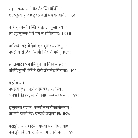
महतां वशमायाते वैरं नैवास्ति वैरिणि ।
एतच्छ्रुत्वा तु वज्राङ्गः प्रणतो वाक्यमब्रव्रीत् ॥५२॥
न मे कृत्यमनेनास्ति मातुराज्ञा कृता मया ।
त्वं सुरासुरनाथो वै मम च प्रपितामहः ॥५३॥
करिष्ये त्वद्वचो देव! एष मुक्तः शतक्रतुः ।
तपसे मे रतिर्देव! निर्विघ्नं चैव मे भवेत् ॥५४॥
त्वत्प्रसादेन भगवन्नित्युक्त्वा विरराम सः ।
तस्मिंस्तूष्णीं स्थिते दैत्ये प्रोवाचेदं पितामहः ॥५५॥
ब्रह्मोवाच ।
तपस्त्वं क्रूरमापन्नो अस्मच्छासनसंस्थितः ।
अनया चित्तशुद्ध्या ते पर्याप्तं जन्मनः फलम् ॥५६॥
इत्युक्त्वा पद्मजः कन्यां ससर्जायतलोचनाम् ।
तामस्मै प्रददौ देवः पत्न्यर्थं पद्मसम्भवः ॥५७॥
वराङ्गेति च नामास्याः कृत्वा यातः पितामहः ।
वज्राङ्गोऽपि तया सार्द्धं जगाम तपसे वनम् ॥५८॥