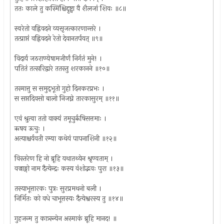
ततः काले तु कस्मिंश्चिद्दृष्ट्वा वै शैलजां शिवः ॥८॥
स्वरेतो वह्निवदने व्यसृजत्कारणान्तरे ।
तत्प्राप्तं वह्निवदने रेतो देवानतर्पयत् ॥९॥
विदार्य जठराण्येषामजीर्णं निर्गतं मुने! ।
पतितं तत्सरिद्वारे ततस्तु शरकानने ॥१०॥
तस्मात्तु स समुद्‌भूतो गुहो दिनकरप्रभः ।
स सप्तदिवसो बालो निजघ्ने तारकासुरम् ॥११॥
एवं श्रुत्वा ततो वाक्यं तमूचुर्ऋषिसत्तमाः ।
ऋषय ऊचुः ।
अत्याश्चर्यवती रम्या कथेयं पापनाशिनी ॥१२॥
विस्तरेण हि नो ब्रूहि यथातथ्येन श्रृण्वताम् ।
वज्राङ्गो नाम दैत्येन्द्रः कस्य वंशोद्भवः पुरा ॥१३॥
तस्याभूत्तारकः पुत्रः सुरप्रमथनो बली ।
निर्मितः को वधे चाभूत्तस्यः दैत्येश्वरस्य तु ॥१४॥
गुहजन्म तु कात्र्स्न्येन अस्माकं ब्रूहि मानद! ॥