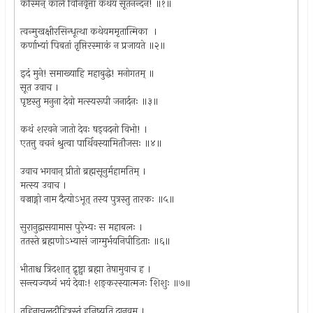
कस्मिन् काले विनिर्वृत्ता कथेयं सूतनन्दन! ॥१॥
त्वन्मुखक्षीरसिन्धूत्था कथेयममृतात्मिका ।
कर्णाभ्यां पिबतां तृप्तिरस्माकं न प्रजायते ॥२॥
इदं मुने! समाख्याहि महाबुद्धे! मनोगतम् ॥
सूत उवाच ।
पृष्टस्तु मनुना देवो मत्स्यरूपी जनार्दनः ॥३॥
कथं शरवने जातो देवः षड्‌वदनो विभो! ।
एतत्तु वचनं श्रुत्वा पार्थिवस्यामितौजसः ॥४॥
उवाच भगवान् प्रीतो ब्रह्मसूनुर्महामतिम् ।
मत्स्य उवाच ।
वज्राङ्गो नाम दैत्योऽभूत् तस्य पुत्रस्तु तारकः ॥५॥
सुरानुद्वासयामास पुरेभ्यः स महाबलः ।
ततस्ते ब्रह्मणोऽभ्यासं जाग्मुर्भयनिपीडिताः ॥६॥
भीताश्च त्रिदशात् द्रृष्ट्वा ब्रह्मा तेषामुवाच ह ।
सन्त्यज्यध्वं भयं देवाः! शङ्करस्यात्मजः शिशुः ॥७॥
तुहिनाचलदौहित्रस्तं हनिष्यति दानवम् ।