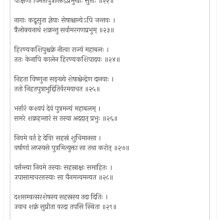
पक्षिणो विनतापुत्रागरुड़प्रमुखाः सुताः ॥२२॥
नागाः कद्रूसुता ज्ञेयाः सेषाश्चान्येऽपि जन्तवः ।
त्रैलोक्यनाथं शक्रन्तु सर्वामरगणप्रभुम् ॥२३॥
हिरण्यकशिपुश्चक्रे नीत्वा राज्यं महाबलः ।
ततः केनापि कालेन हिरण्यकशिपादयः ॥२४॥
निहता विष्णुना सङ्ख्ये शेषाश्चेन्द्रेण दानवाः ।
ततो निहतपुत्राभूद्दितिर्वरमयाचत ॥२५॥
भर्त्तारं कश्यपं देवं पुत्रमन्यं महाबलम् ।
समरे शक्रहन्तारं स तस्या अददात् प्रभुः ॥२६॥
नियमे वर्त हे देवि! सहस्रं शुचिमानसा ।
वर्षाणां लप्स्यसे पुत्रमित्युक्ता सा तथा करोत् ॥२७॥
वर्त्तन्त्या नियमे तस्याः सहस्राक्षः समाहितः ।
उपासामाचरत्तस्याः सा चैनमन्वमन्यत ॥२८॥
दशसम्वत्सरशेषस्य सहस्रस्य तदा दितिः ।
उवाच शक्रं सुप्रीता वरदा तपसि स्थिता ॥२९॥