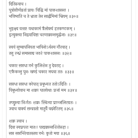
दितिरुवाच ।
पुत्रोत्तीर्णव्रतां प्रायः विद्धि मां पाकशासन! ।
भविष्यति च ते भ्राता तेन सार्द्धमिमां श्रियम् ॥३०॥
भुङ्‌क्ष्व वत्स! यथाकामं त्रैलोक्यं हतकण्टकम् ।
इत्युक्त्वा निद्रयाविष्टा चरणाक्रान्तमूर्द्धजाः ॥३१॥
स्वयं सुष्वापनियता भाविनोऽर्थस्य गौरवात् ।
तत्तु रन्ध्रं समासाद्य जठरं पाकशासनः ॥३२॥
चकार सप्तधा गर्भं कुलिशेन तु देवराट् ।
एकैकन्तु पुनः खण्डं चकार मघवा ततः ॥३३॥
सप्तधा सप्तधा कोपात् प्रबुध्यत ततोऽदितिः ।
विबुध्योवाच मा शक्र! घातयेथाः प्रजां मम ॥३४॥
तच्छ्रुत्वा निःर्गतः शक्रः स्थित्वा प्राञ्जलिरग्रतः ।
उवाच वाक्यं सन्त्रस्तो मातुर्वै वदनेरितम् ॥३५॥
शक्र उवाच ।
दिवा स्वप्नपरा मातः! पादाक्रान्तशिरोरुहा ।
सप्त सप्तभिरेवातस्तव गर्भः कृतो मया ॥३६॥