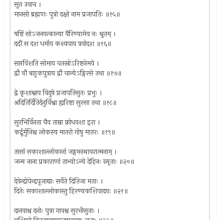
सूत उवाच ।
मानसो ब्रह्मणः पुत्रो दक्षो नाम प्रजापतिः ॥१५॥
षष्टिं सोऽजनयत्कान्या वैरिण्यामेव नः श्रुतम् ।
ददौ स दश धर्माय कश्यपाय त्रयोदश ॥१६॥
सप्तविंशति सोमाय चतस्रोऽरिष्टनेमये ।
द्वौ वौ बाहुकपुत्राय द्वौ चान्येऽङ्गिरसे तथा ॥१७॥
द्वे कृशाश्वाय विदुषे प्रजापतिसुतः प्रभुः ।
अदितिर्दितिर्दनुर्विश्वा ह्यरिष्टा सुरसा तथा ॥१८॥
सुरभिर्विनता चैव ताम्रा क्रोधवशा इरा ।
कर्द्रूर्मुनिश्च लोकस्य मातरो गोषु मातरः ॥१९॥
तासां सकाशाल्लोकानां जङ्गमस्थावरात्मनाम् ।
जन्म नाना प्रकाराणां ताभ्योऽन्ये देहिनः स्मृताः ॥२०॥
देवेन्द्रोपेन्द्रपूजाद्याः सर्वेते दितिजा मताः ।
दितेः सकाशाल्लोकास्तु हिरण्यकशिपादयः ॥२१॥
दानवाश्च दनोः पुत्रा गावश्च सुरभीसुताः ।