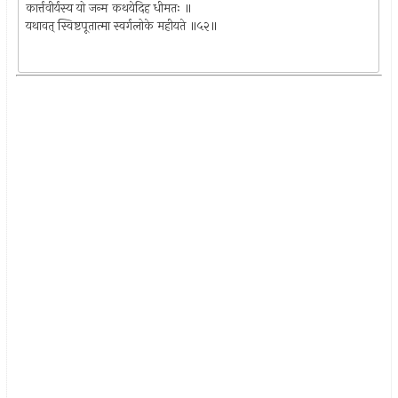
कार्त्तवीर्यस्य यो जन्म कथयेदिह धीमतः ॥
यथावत् स्विष्टपूतात्मा स्वर्गलोके महीयते ॥५२॥