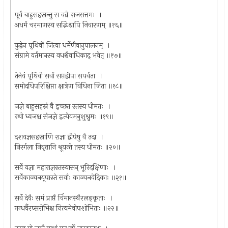
पूर्वं बाहुसहस्रन्तु स वव्रे राजसत्तमः ।
अधर्मं चरमाणस्य सद्भिश्चापि निवारणम् ॥१६॥
युद्धेन पृथिवीं जित्वा धर्मेणैवानुपालनम् ।
संग्रामे वर्तमानस्य वधश्चैवाधिकाद् भवेत् ॥१७॥
तेनेयं पृथिवी सर्वा सप्तद्वीपा सपर्वता ।
समोदधिपरिक्षिप्ता क्षात्रेण विधिना जिता ॥१८॥
जज्ञे बाहुसहस्रं वै इच्छत स्तस्य धीमतः ।
रथो ध्वजश्च संजज्ञे इत्येवमनुशुश्रुमः ॥१९॥
दशयज्ञसहस्राणि राज्ञा द्वीपेषु वै तदा ।
निरर्गला निवृत्तानि श्रूयन्ते तस्य धीमतः ॥२०॥
सर्वे यज्ञा महाराज्ञस्तस्यासन् भूरिदक्षिणाः ।
सर्वेकाञ्चनयूपास्ते सर्वाः काञ्चनवेदिकाः ॥२१॥
सर्वे देवैः समं प्राप्तै र्विमानस्थैरलङ्कृताः ।
गन्धर्वैरप्सरोभिश्च नित्यमेवोपशोभिताः ॥२२॥