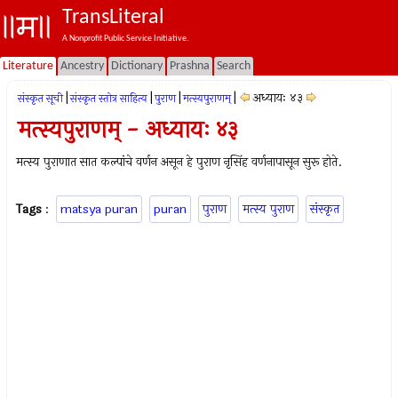
TransLiteral
A Nonprofit Public Service Initiative.
Literature
Ancestry
Dictionary
Prashna
Search
|
|
|
|
अध्यायः ४३
संस्कृत सूची
संस्कृत स्तोत्र साहित्य
पुराण
मत्स्यपुराणम्‌
मत्स्यपुराणम् - अध्यायः ४३
मत्स्य पुराणात सात कल्पांचे वर्णन असून हे पुराण नृसिंह वर्णनापासून सुरू होते.
Tags
:
matsya puran
puran
पुराण
मत्स्य पुराण
संस्कृत