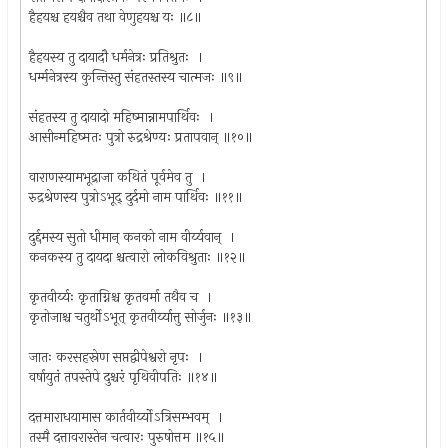
हैहयश्च हयश्चैव तथा वेणुहयश्च यः ॥८॥
हैहयस्य तु दायादौ धर्मनेत्रः प्रतिश्रुतः ।
धर्म्मनेत्रस्य कुन्तिस्तु संहतस्तस्य चात्मजः ॥९॥
संहतस्य तु दायादो महिष्मान्नामपार्थिवः ।
आसीन्महिष्मतः पुत्रो रुद्रश्रेण्यः प्रतापवान् ॥१०॥
वाराणस्यामभूद्राजा कथितं पूर्वमेव तु ।
रुद्रश्रेणस्य पुत्रोऽभूद् दुर्दमो नाम पार्थिवः ॥११॥
दुर्द्दमस्य सुतो धीमान् कनको नाम वीर्य्यवान् ।
कनकस्य तु दायदा श्चत्वारो लोकविश्रुताः ॥१२॥
कृतवीर्य्यः कृताग्निश्च कृतवर्मा तथैव च ।
कृतोजाश्च चतुर्थोऽभूत् कृतवीर्य्यात्तु सोर्जुनः ॥१३॥
जातः करसहस्रेण सप्तद्वीपेश्वरो नृपः ।
वर्षायुतं तपस्तेपे दुश्चरं पृथिवीपतिः ॥१४॥
दत्तमाराधयामास कार्तवीर्य्योऽत्रिसम्भवम् ।
तस्मै दत्तावरास्तेन चत्वारः पुरुषोत्तम ॥१५॥