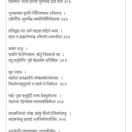
विस्मितः परया प्रीत्या पूर्णचन्द्र इवा बभौ ॥१॥
पूजयामास नृपति र्विधिवच्चाथ शौनकम् ।
रत्नैर्गोभिः सुवर्णैश्च वासोभिर्विविधैस्तथा ॥२॥
प्रतिगृह्य ततः सर्वं यद्राज्ञा प्रहितं धनम् ।
दत्वा च ब्राह्मणेभ्यश्च शौनकोऽन्तरधीयत ॥३॥
ऋषय ऊचुः ।
ययाति र्वशमिच्छामः श्रोतुं विस्तरतो वद ।
यदु प्रभृतिभिः पुत्रै र्यदालोके प्रतिष्ठितः ॥४॥
सूत उवाच ।
यदोर्वंशं प्रवक्ष्यामि ज्वेष्ठस्योत्तमतेजसः ।
विस्तरेणानुपूर्व्या च गदतो मे निबोधत ॥५॥
यदोः पुत्रा बभूवुर्हि पञ्च देवसुतोपमाः ।
महारथा महेष्वासा नमतस्तान्निबोधत ॥६॥
सहस्रजिरथो ज्येष्ठः क्रोष्टु र्नीलोऽन्तिकोलघुः ।
सहस्रजेस्तु दायादो शतजिर्नामपार्थिवः ॥७॥
शतजेरपि दायादास्त्रयः परमकीर्त्तयः ।