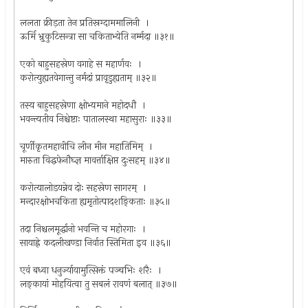
ललता क्रीड़ता तेन प्रतिस्रग्दाममालिनी ।
ऊर्मि भ्रुकुटिसन्त्रा सा चकिताभ्येति नर्म्मदा ॥३१॥
एको बाहुसहस्रेण वगाहे स महार्णवः ।
करोत्युह्यतवेगान्तु नर्मदां प्रावृडुह्यताम् ॥३२॥
तस्य बाहुसहस्रेणा क्षोभ्यमाने महोदधौ ।
भवन्त्यतीव निश्चेष्टाः पातालस्था महासुराः ॥३३॥
चूर्णीकृतमहावीचि लीन मीन महातिमिम् ।
मारुता विद्धफेनौघ्ज्ञ मावर्त्ताक्षिप्त दुःसहम् ॥३४॥
करोत्यालोडयन्नेव दोः सहस्रेण सागरम् ।
मन्दारक्षोभचकिता ह्यमृतोत्पादशङ्किताः ॥३५॥
तदा निश्चलमूर्द्धानो भवन्ति च महोरगाः ।
सायाह्ने कदलीखण्डा निर्वात स्तिमिता इव ॥३६॥
एवं बध्वा धनुर्ज्यायामुत्सिक्तं पञ्चभिः शरैः ।
लङ्कायां मोहयित्वा तु सबलं रावणं बलात् ॥३७॥