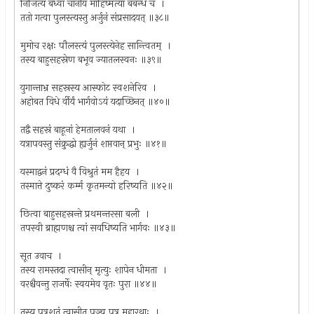
निर्जित्य बध्वा चानीय माहिष्मत्यां बबन्ध च ।
ततो गत्वा पुलस्त्यस्तु अर्जुनं संप्रसादयत् ॥३८॥
मुमोच रक्षः पौलस्त्यं पुलस्त्येनेह सान्त्वितम् ।
तस्य बाहुसहस्रेण बभूव ज्यातलस्वनः ॥३९॥
युगान्ताभ्र सहस्रस्य आस्फोट स्वशनेरिव ।
अहोबत विधे र्वीर्यं भार्गवोऽयं यदाच्छिनत् ॥४०॥
तद्वै सहस्रं बाहूनां हेमतालवनं यथा ।
यत्रापवस्तु संक्रुद्धो ह्यर्जुनं शप्तवान् प्रभुः ॥४१॥
यस्माद्वनं प्रदग्धं वै विश्रुतं मम हैहय ।
तस्मात्ते दुष्करं कर्म्म कृतमन्यो हरिष्यति ॥४२॥
छित्वा बाहुसहस्रन्ते प्रथमन्तरसा बली ।
तपस्वी ब्राह्मणश्च त्वां सवधिष्यति भार्गवः ॥४३॥
सूत उवाच ।
तस्य रामस्तदा त्वासीन् मृत्युः शापेन धीमता ।
वरश्चैवन्तु राजर्षेः स्वयमेव वृतः पुरा ॥४४॥
तस्य पुत्रशतं त्वासीत् पञ्च पत्र महारथाः ।