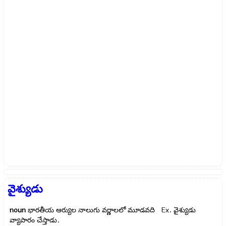
వైశ్యుడు
noun
భారతీయ ఆర్యుల నాలుగు వర్ణాలలో మూడవది Ex.
వైశ్యుడు
వ్యాపారం చేస్తాడు.