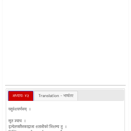
अध्यायः ४३
Translation - भाषांतर
यदुवंशवर्णनम् ।
सूत उवाच ।
इत्येतच्छौनकाद्राजा शतानीको निशम्य तु ।