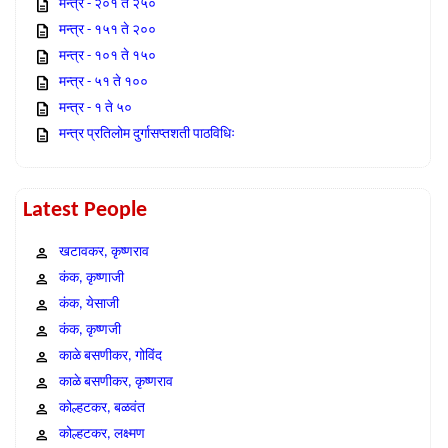
मन्त्र - २०१ ते २५०
मन्त्र - १५१ ते २००
मन्त्र - १०१ ते १५०
मन्त्र - ५१ ते १००
मन्त्र - १ ते ५०
मन्त्र प्रतिलोम दुर्गासप्तशती पाठविधिः
Latest People
खटावकर, कृष्णराव
कंक, कृष्णाजी
कंक, येसाजी
कंक, कृष्णजी
काळे बसणीकर, गोविंद
काळे बसणीकर, कृष्णराव
कोल्हटकर, बळवंत
कोल्हटकर, लक्ष्मण