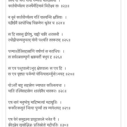
तस्य यो जगौ गाथां गन्धर्वो नारदस्तथा ।
कार्तवीर्य्यस्य राजर्षेर्महिमानं निरीक्ष्य सः ॥२३॥
न नूनं कार्तवीर्य्यस्य गतिं यास्यन्ति क्षत्रियाः ।
यज्ञैर्दानै स्तपोभिश्च विक्रमेण श्रुतेन च ॥२४॥
स हि सप्तसु द्वीपेषु, खड्गी चक्री शरासनी ।
रथीद्वीपान्यनुचरन् योगी पश्यति तस्करान् ॥२५॥
पञ्चाशीतिसहस्राणि वर्षाणां स नराधिपः ।
स सर्वरत्नसम्पूर्ण श्चक्रवर्त्ती बभूव ह ॥२६॥
स एव पशुपालोऽभूत् क्षेत्रपालः स एव हि ।
स एव वृष्ट्या पर्जन्यो योगित्वादर्ज्जुनोऽभवत् ॥२७॥
योऽसौ बाहु सहस्रेण ज्याघात कठिनत्वचा ।
भाति रश्मिसहस्रेण शारदेनैव भास्करः ॥२८॥
एष नागं मनुष्येषु माहिष्मत्यां महाद्युतिः ।
कर्कोटकसुतं जित्वा पुर्य्यां तत्र न्यवेशयत् ॥२९॥
एष वेगं समुद्रस्य प्रावृट्काले भजेत वै ।
क्रीड़न्नेव सुखोद्भिन्नः प्रतिस्रोतो महीपतिः ॥३०॥