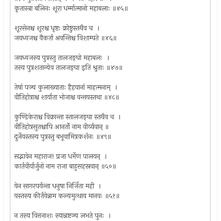
कृतास्त्रा बलिनः शूरा धर्म्मात्मानो महाबलाः ॥४५॥
शूरसेनश्च शूरश्च धृष्टः क्रोष्टुस्तथैव च ।
जयध्वजश्च वैकर्ता अवन्तिश्च विशाम्पते ॥४६॥
जयध्वजस्य पुत्रस्तु तालजङ्घो महाबलः ।
तस्य पुत्रशतान्येव तालजङ्घा इति श्रुताः ॥४७॥
तेषां पञ्च कुलाख्याताः हैहयानां माहत्मनाम् ।
वीतिहोत्राश्च शार्याता भोजाश्च वन्तयस्तथा ॥४८॥
कुण्डिकेराश्च विक्रान्ता स्तालजङ्घा स्तथैव च ।
वीतिहोत्रसुतश्चापि आनर्तो नाम वीर्य्यवान् ॥
दुर्जेयस्तस्य पुत्रस्तु बभूवामित्रकर्शनः ॥४९॥
सद्भावेन महाराज! प्रजा धर्मेण पालयन् ।
कार्तवीर्यार्जुनो नाम राजा बाहुसहस्रवान् ॥५०॥
येन सागरपर्यन्ता धनुषा निर्जिता मही ।
यस्तस्य कीर्तयेन्नाम कल्यमुत्थाय मानवः ॥५१॥
न तस्य वित्तनाशः स्यान्नष्टञ्च लभते पुनः ।