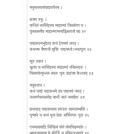
मनुमत्स्यसंवादवर्णनम् ।
ऋषय उचुः ।
कथितं नरसिंहस्य माहात्म्यं विस्तरेण च ।
पुनस्तस्यैव माहात्म्यमन्यद्विस्तरतो वद ॥१
पद्मरूपमभूदेतत् कथं हेममयं जगत् ।
कथञ्च वैष्णवी सृष्टिः पद्ममध्येऽभवत्पुरा ॥२
सूत उवाच ।
श्रुत्वा च नरसिंहस्य माहात्म्यं रविनन्दनः ।
विस्मयोत्फुल्ल नयनः पुनः प्रप्रच्छ केशवम् ॥३
मनुरुवाच ।
कथं पाद्मे महाकल्पे तव पद्ममयं जगत् ।
जलार्णवगतस्येह नाभौ जातं जनार्दन! ॥४
प्रभावात् पद्मनाभस्य स्वपतः सागराम्भसि ।
पुष्करे च कथं भूता देवाः सर्षिगणाः पुरा ॥५
एनमाख्याहि निखिलं योगं योगविदाम्पते! ।
श्रृण्वतस्तस्य मे कीर्तिः न तृप्तिरुपजायते ॥६