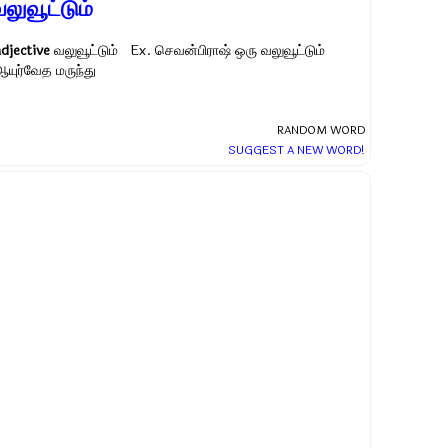
லுவூட்டும்
adjective
வலுவூட்டும் Ex.
செவன்பிராஷ் ஒரு வலுவூட்டும்
ஆயுர்வேத மருந்து
RANDOM WORD
SUGGEST A NEW WORD!