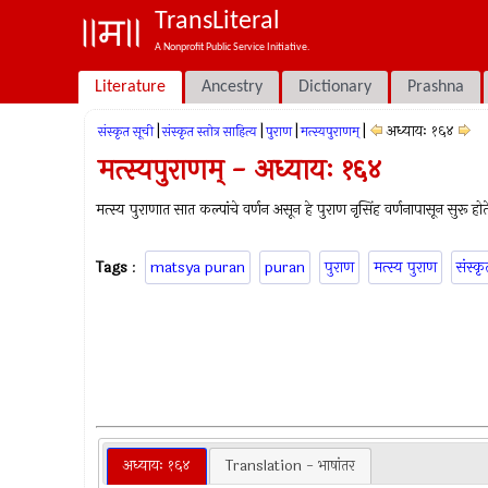
TransLiteral
A Nonprofit Public Service Initiative.
Literature
Ancestry
Dictionary
Prashna
|
|
|
|
अध्यायः १६४
संस्कृत सूची
संस्कृत स्तोत्र साहित्य
पुराण
मत्स्यपुराणम्‌
मत्स्यपुराणम् - अध्यायः १६४
मत्स्य पुराणात सात कल्पांचे वर्णन असून हे पुराण नृसिंह वर्णनापासून सुरू होत
Tags
:
matsya puran
puran
पुराण
मत्स्य पुराण
संस्कृ
अध्यायः १६४
Translation - भाषांतर