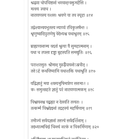
श्रद्धया चोपविष्टानां भगवान्!वक्तुमर्हसि ।
मत्स्य उवाच ।
नारायणस्य यशसः श्रवणे या तव स्पृहा ॥१४
तद्वंश्यान्वयभूतस्य न्याय्यं रविकुलर्षभ! ।
श्रृणुष्वादिपुराणेषु वेदेभ्यश्च यथाश्रुतम् ॥१५
ब्राह्मणानाञ्च वदतां श्रुत्वा वै सुमहात्मनाम् ।
यथा च तपसा दृष्ट्वा बृहस्पति समद्युतिः ॥१६
पराशरसुतः श्रीमान् गुरुर्द्वैपायनोऽब्रवीत् ।
तत्तेऽहं कथयिष्यामि यथाशक्ति यथाश्रुति ॥१७
यद्विज्ञातुं मया शक्यमृषिमात्रेण सत्तमाः! ।
कः समुत्सहते ज्ञातुं परं नारायणात्मकम् ॥१८
विश्वायनश्च यद्ब्रह्मा न देवयति तत्त्वतः ।
तत्कर्म्म विश्वदेदानां तद्रहस्यं महर्षिणाम् ॥१९
तमीज्यं सर्वयज्ञानां तत्तत्त्वं सर्वदर्शिनाम् ।
तदध्यात्मविदां चिन्त्यं नरकं न विकर्मिणाम् ॥२०