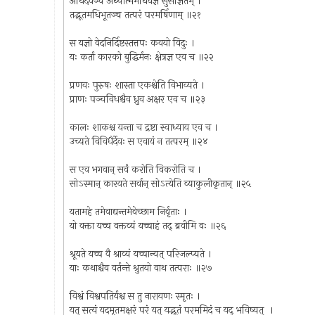
अधिदैवञ्च अध्यात्ममधियज्ञं सुसंज्ञितम् ।
तद्भूतमधिभूतञ्च तत्परं परमर्षिणाम् ॥२१
स यज्ञो वेदनिर्दिष्टस्तत्तपः कवयो विदुः ।
यः कर्ता कारको बुद्धिर्मनः क्षेत्रज्ञ एव च ॥२२
प्रणवः पुरुषः शास्ता एकश्चेति विभाव्यते ।
प्राणः पञ्चविधश्चैव ध्रुव अक्षर एव च ॥२३
कालः शाकश्च यन्ता च द्रष्टा स्वाध्याय एव च ।
उच्यते विविधैर्देवः स एवायं न तत्परम् ॥२४
स एव भगवान् सर्वं करोति विकरोति च ।
सोऽस्मान् कारयते सर्वान् सोऽत्येति व्याकुलीकृतान् ॥२५
यतामहे तमेवाद्यन्तमेवेच्छाम निर्वृताः ।
यो वक्ता यच्च वक्तव्यं यच्चाहं तद् ब्रवीमि वः ॥२६
श्रूयते यच्च वै श्राव्यं यच्चान्यत् परिजल्प्यते ।
याः कथाश्चैव वर्तन्ते श्रुतयो वाथ तत्पराः ॥२७
विश्वं विश्वपतिर्यश्च स तु नारायणः स्मृतः ।
यत् सत्यं यदमृतमक्षरं परं यत् यद्भूतं परममिदं च यद् भविष्यत् ।