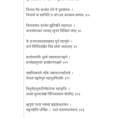
कियता चैव कालेन शेते वै पुरुषोत्तमः ।
कियन्तं वा स्वपिति च कोऽस्य कालस्य सम्भवः ॥७
कियतावाथ कालेन ह्युत्तिष्ठति महायशाः ।
कथञ्चोत्थाय भगवान् सृजते निखिलं जगत् ॥८
के प्रजापतयस्तावदासन् पूर्वं महामुने! ।
कथं निर्मितवांश्चैव चित्रं लोकं सनातनम् ॥९
प्रथमेकार्णवे शून्ये नष्टस्थावरजङ्गमे ।
दग्धदेवासुरनरे प्रनष्टोरगराक्षसे ॥१०
नष्टानिलानले लोके नष्टाकाशमहीतले ।
केवलं गह्वरीभूते महाभूतविपर्यये ॥११
विभुर्महाभूतपतिर्महातेजा महाकृतिः ।
आस्ते सुरवरश्रेष्ठो विधिमास्थाय योगवित् ॥१२
श्रृणुयां परया भक्त्या ब्रह्मन्नेतदशेषतः ।
वक्तुमर्हसि धर्मिष्ठ! । यशो नारायणात्मकम् ॥१३