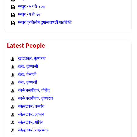
मन्त्र - ५१ ते १००
मन्त्र - १ ते ५०
मन्त्र प्रतिलोम दुर्गासप्तशती पाठविधिः
Latest People
खटावकर, कृष्णराव
कंक, कृष्णाजी
कंक, येसाजी
कंक, कृष्णजी
काळे बसणीकर, गोविंद
काळे बसणीकर, कृष्णराव
कोल्हटकर, बळवंत
कोल्हटकर, लक्ष्मण
कोल्हटकर, गोविंद
कोल्हटकर, राम्रचंद्र