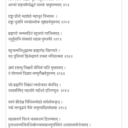
आभ्यां सङ्घर्षणोद्भूतं पावकं वायुसम्भवम् ॥९॥
दृष्ट्वा प्रीतो महादेवो महाभूत विभावनः ।
दृष्ट्वा भूतानि भगवांल्लोक सृष्ट्यर्थमुत्तमम् ॥१०॥
ब्रह्मणो जन्मसहितं बहुरूपो व्यचिन्तयत् ।
चतुर्युगाभि संख्याते सहस्र युगपर्यये ॥११॥
बहुजन्मविशुद्धात्मा ब्राह्मणेह निरुच्यते ।
यत् पृथिव्यां द्विजेन्द्राणां तपसा भवितात्मना ॥१२॥
ज्ञानं दृष्टन्तु विश्वार्थे योगिनां याति मुख्यताम् ।
तं योगवन्तं विज्ञाय सम्पूर्णैश्वर्यमुत्तमम् ॥१३॥
पदे ब्रह्मणि विश्वेशं न्ययोजयत योगवित् ।
ततस्तस्मिन् महातोये महीशो हरिरच्युतः ॥१४॥
स्वयं क्रीडंश्च विधिवन्मोदते सर्वलोककृत् ।
पद्मं नाभ्युद्भवं चैकं समुत्पादितवांस्तदा ॥१५॥
सहस्रपर्णं विरजं भास्कराभं हिरण्मयम् ।
हुताशनज्वलितशिखोज्ज्वलत्प्रभमुपस्थितं शरदमलार्कतेजसम् ।