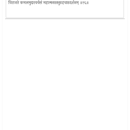
विराजते कमलमुदारवर्चसं महात्मनस्तनुरुहचारुदर्शनम् ॥१६॥