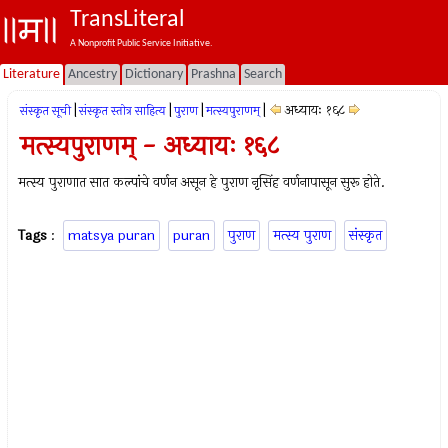
TransLiteral
A Nonprofit Public Service Initiative.
Literature
Ancestry
Dictionary
Prashna
Search
|
|
|
|
अध्यायः १६८
संस्कृत सूची
संस्कृत स्तोत्र साहित्य
पुराण
मत्स्यपुराणम्‌
मत्स्यपुराणम् - अध्यायः १६८
मत्स्य पुराणात सात कल्पांचे वर्णन असून हे पुराण नृसिंह वर्णनापासून सुरू होते.
Tags
:
matsya puran
puran
पुराण
मत्स्य पुराण
संस्कृत