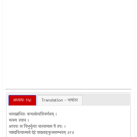
अध्यायः १६८
Translation - भाषांतर
भगवन्नाभितः कमलोत्पत्तिवर्णनम् ।
मत्स्य उवाच ।
आपवः स विभुर्भूत्वा चारयामास वै तपः ।
च्छादयित्यात्मनो देहं यादसाङ्कुलसम्भवम् ॥१॥