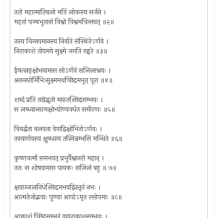
ततो महात्मातिबलो मतिं लोकस्य सर्जने ।
महतां पञ्चभूतानां विश्वो विश्वमचिन्तयत् ॥२॥
तस्य चिन्तयमानस्य निर्वाते संस्थितेऽर्णवे ।
निराकाशे तोयमये सूक्ष्मे जगति गह्वरे ॥३॥
ईषत्सङ्क्षोभयामास सोऽर्णवं सलिलाश्रयः ।
अनन्तरोर्मिभिःसूक्ष्ममथच्छिद्रमभूत् पूरा ॥४॥
शब्दं प्रति तदोद्भूतो मारुतश्छिद्रसम्भवः ।
स लब्ध्वान्तरमक्षोभ्योण्यवर्धत समीरणः ॥५॥
विवर्द्धता बलवता वेगाद्विक्षोभितोऽर्णवः ।
तस्यार्णवस्य क्षुब्धस्य तस्मिन्नम्भसि मन्थिते ॥६॥
कृष्णवर्त्मा समभवत् प्रभुर्वैश्वानरो महान् ।
ततः स शोषयामास पावकः सलिलं बहु ॥ ७॥
क्षयाज्जलनिधेश्छिद्रमभवद्विस्तृतं नभः ।
आत्मतेजोद्भवाः पुण्या आपोऽमृत रसोपमाः ॥८॥
आकाशं च्छिद्रसम्भूतं वायुराकाशसम्भवः ।