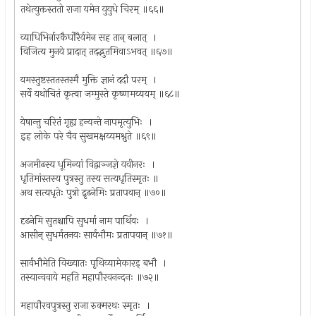
तथेत्युक्तस्ततो राजा यमेन युयुधे चिरम् ॥६६॥
व्याधिभिर्नारकैर्घोरैर्यमेन सह तान् बलात् ।
विजित्य मुनये प्रादात् तदद्भुतमिवाऽभवत् ॥६७॥
यमस्तुष्टस्ततस्तस्मै मुक्ति ज्ञानं ददौ परम् ।
सर्वे यथोचितं कृत्वा जग्मुस्ते कृष्णमव्ययम् ॥६८॥
येषान्तु चरितं गृह्य हन्यन्ते नापमृत्युभिः ।
इह लोके परे चैव सुखमक्षय्यमश्नुते ॥६९॥
अजमीढस्य धूमिन्यां विद्वाञ्जज्ञे यवीनरः ।
धृतिमांस्तस्य पुत्रस्तु तस्य सत्यधृतिस्मृतः ॥
अथ सत्यधृतेः पुत्रो द्रृढनेमिः प्रतापवान् ॥७०॥
दृढनेमि सुतश्चापि सुधर्मा नाम पार्थिवः ।
आसीन् सुधर्मतनयः सार्वभौमः प्रतापवान् ॥७१॥
सार्वभौमेति विख्यातः पृथिव्यामेकारड् बभौ ।
तस्यान्ववाये महति महापौरवनन्दनः ॥७२॥
महापौरवपुत्रस्तु राजा रुक्मरथः स्मृतः ।