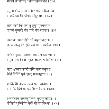
गर्गस्य चैव दायादः शिबिर्विद्वानजायत ॥३७॥
स्मृताः शैव्यास्ततो गर्गाः क्षत्रोपेता द्विजातयः ।
आहार्यतनयश्चैव धीमानासीदुरुक्षवः ॥३८॥
तस्य भार्या विशाला तु सुषुवे पुत्रकत्रयम् ।
त्रयूषपं पुष्करिं चैव कविं चैव महायशाः ॥३९॥
उरुक्षवाः स्मृता ह्येते सर्वे ब्राह्मणताङ्गताः ।
काव्यानान्तु वरा ह्येते त्रयः प्रोक्ता महर्षयः ॥४०॥
गर्गाः संकृतयः काव्याः क्षत्रोपेताद्विजातयः ।
संभृताङ्गिरसो दक्षाः बृहत् क्षत्रस्य च क्षितिः ॥४१॥
बृहत् क्षत्रस्य दायादो हस्ति नामा बभूव ह ।
तेनेदं निर्मितं पूर्वं पुरन्तु गजसाह्वयम् ॥४२॥
हस्तिनश्चैव दायादा स्त्रयः परमकीर्त्तयः ।
अजमीढो द्विमीढश्च पुरुमीढस्तथैव च ॥४३॥
अजमीढस्य पत्न्यस्तु तिस्त्रः कुरुकुलोद्वहाः ।
नीलिनी धूमिनीचैव केशिनी चैव विश्रुताः ॥४४॥