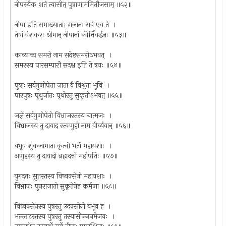
नीपस्यैक शतं त्वासीत् पुत्राणाममितौजसाम् ॥५२॥
नीपा इति समाख्याताः राजानः सर्व एव ते ।
तेषां वंशकरः श्रीमान् नीपानां कीर्त्तिवर्द्धनः ॥५३॥
काव्याच्च समरो नाम सदेष्टसमरोऽभवत् ।
समरस्य पारसम्पारौ सदश्व इति ते त्रयः ॥५४॥
पुत्राः सर्वगुणोपेता जाता वै विश्रुता भुवि ।
पारपुत्रः पृथुर्जातः पृथोस्तु सुकृतोऽभवत् ॥५५॥
जज्ञे सर्वगुणोपेतो विभ्राजस्तस्य चात्मजः ।
विभ्राजस्य तु दायाद स्त्वणुहो नाम वीर्य्यवान् ॥५६॥
बभूव शुकजामाता कृत्वी भर्ता महायशाः ।
अणुहस्य तु दायादो ब्रह्मदत्तो महीपतिः ॥५७॥
युगदत्तः सुतस्तस्य विष्वक्सेनो महायशाः ।
विभ्राजः पुनराजातो सुकृतेनेह कर्मणा ॥५८॥
विष्वक्सेनस्य पुत्रस्तु उदक्सोनो बभूव ह ।
भल्लाटस्तस्य पुत्रस्तु तस्यासीज्जनमेजयः ।