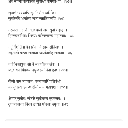
अथ रुक्मरथस्यासीत् सुपार्श्वो नामपार्थिवः ॥७३॥
सुपार्श्वतनयश्चापि सुमतिर्नाम धार्मिकः ।
सुमतेरपि धर्मात्मा राजा सन्नतिमानपि ॥७४॥
तस्यासीत् सन्नतिमतः कृतो नाम सुतो महान् ।
हिरण्यनाभिनः शिष्यः कौसल्यस्य महात्मनः ॥७५॥
चतुर्विंशतिधा येन प्रोक्ता वै साम संहिताः ।
स्मृतास्ते प्राच्य सामानः कार्तानामेह सामगाः ॥७६॥
कार्तिरुग्रायुधः सो वै महापौरववर्द्धनः ।
बभूव येन विक्रम्य पृथुकस्य पिता हतः ॥७७॥
नीलो नाम महाराजः पञ्चालाधिपतिर्वशी ।
उग्रायुधस्य दायादः क्षेमो नाम महायशाः ॥७८॥
क्षेमात् सुनीथः संजज्ञे सुनीथस्य नृपञ्जयः ।
नृपञ्जयाच्च विरथ इत्येते पौरवाः स्मृताः ॥७९॥