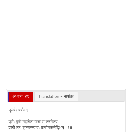
अध्यायः ४९
Translation - भाषांतर
पूरुवंशवर्णनम् ।
पूरोः पुत्रो महातेजा राजा स जनमेजयः ।
प्राची ततः सुतस्तस्य यः प्राचीमकरोद्दिशम् ॥१॥