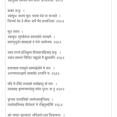
उग्रायुधेन तस्यार्थे सर्वे नीपाः प्रणाशिताः ॥५९॥
ऋषय ऊचुः ।
उग्रायुधः कस्य सुतः कस्य वंशे स कथ्यते ।
किमर्थं तेन ते नीपाः सर्वे चैव प्रणाशिताः ॥६०॥
सूत उवाच ।
उग्रायुधः सूर्य्यवंश्य स्तपस्तेपे वराश्रमे ।
स्थाणुभूतोऽष्टसाहस्रं तं भेजे जनमेजयः ॥६१॥
तस्य राज्यं प्रतिश्रुत्य नीपानाजघ्निवान् प्रभुः ।
उवाच सान्त्वं विविधं जघ्नुस्ते वै ह्युभावपि ॥६२॥
हन्यमाना गतानूचे यस्माद्धेतोर्न मे वचः ।
शरणागतरक्षार्थं तस्मादेवं शपामि वः ॥६३॥
यदि मेऽस्ति तपस्तप्तं सर्वान्नयतु वो यमः ।
ततस्तान् कृष्यमाणांस्तु यमेन पुरतः स तु ॥६४॥
कृपया परयाविष्टो जनमेजयमूचिवान् ।
गतानेतानिमान् वीरांस्त्वं मे रक्षितुमर्हसि ॥६५॥
अरे पापा! दुराचारा! भवितारोऽस्य किङ्कराः ।