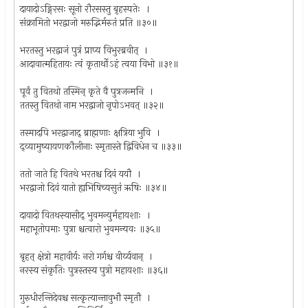
दायादोऽङ्गिरसः सूनो रौरसस्तु बृहस्पतेः ।
संक्रामितो भरद्वाजो मरुद्भिर्मरुतं प्रति ॥३०॥
भरतस्तु भरद्वाजं पुत्रं प्राप्य विभुरब्रवीत् ।
आदावात्महितायः त्वं कृतार्थोऽहं त्वया विभो ॥३१॥
पूर्वं तु वितथो तस्मिन् कृते वै पुत्रजन्मनि ।
ततस्तु वितथो नाम भरद्वाजो नृपोऽभवत् ॥३२॥
तस्मादपि भरद्वाजाद् ब्राह्मणाः क्षत्रिया भुवि ।
द्व्यामुष्यायणकौलीनाः स्मृतास्ते द्विविधेन च ॥३३॥
ततो जाते हि वितथे भरतश्च दिवं ययौ ।
भरद्वाजो दिवं यातो ह्यभिषिच्यसुतं ऋषिः ॥३४॥
दायादो वितथस्यासीद् भुवमन्युर्महायशाः ।
महाभूतोपमाः पुत्रा श्चत्वारो भुवमन्यवः ॥३५॥
बृहत् क्षेत्रो महावीर्यः नरो गर्गश्च वीर्य्यवान् ।
नरस्य संकृतिः पुत्रस्तस्य पुत्रो महायशाः ॥३६॥
गुरुधीरन्तिदेवश्च सत्कृत्यान्तावुभौ स्मृतौ ।