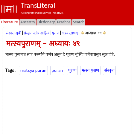
TransLiteral
A Nonprofit Public Service Initiative.
Literature
Ancestry
Dictionary
Prashna
Search
|
|
|
|
अध्यायः ४९
संस्कृत सूची
संस्कृत स्तोत्र साहित्य
पुराण
मत्स्यपुराणम्‌
मत्स्यपुराणम् - अध्यायः ४९
मत्स्य पुराणात सात कल्पांचे वर्णन असून हे पुराण नृसिंह वर्णनापासून सुरू होते.
Tags
:
matsya puran
puran
पुराण
मत्स्य पुराण
संस्कृत