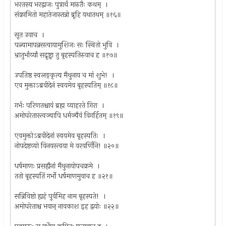
भरतस्य भरद्वाजः पुत्रार्थं मारुतैः कथम् ।
संक्रामितो महातेजास्तन्नो ब्रूहि यथातथम् ॥१६॥
सूत उवाच ।
पत्न्यामापन्नसत्वायामुशिजः सः स्थितो भुवि ।
भ्रातुर्भार्य्यां सद्रृष्ट्वा तु बृहस्पतिरुवाच ह ॥१७॥
उपतिष्ठ स्वलङ्कृत्य मैथुनाय च मां शुभे! ।
एव मुक्ताऽब्रवीदेनं स्वयमेव बृहस्पतिम् ॥१८॥
गर्भः परिणतश्चायं ब्रह्म व्याहरते गिरा ।
अमोघरेतास्त्वञ्चापि धर्मञ्चैवं विगर्हितम् ॥१९॥
एवमुक्तोऽब्रवीदेनां स्वयमेव बृहस्पतिः ।
नोपदेष्टव्यो विनयस्त्वया मे वरवर्णिनि! ॥२०॥
धर्षमाणः प्रसह्यैनां मैथुनायोपचक्रमे ।
ततो बृहस्पतिं गर्भो धर्षमाणमुवाच ह ॥२१॥
सन्निविष्टो ह्यहं पूर्वमिह नाम बृहस्पते! ।
अमोघरेताश्च भवान् नावकाश इह द्वयोः ॥२२॥