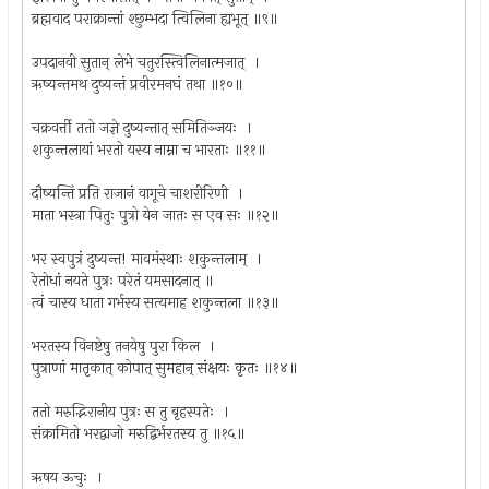
ब्रह्मवाद पराक्रान्तां श्छुम्भदा त्विलिना ह्यभूत् ॥९॥
उपदानवी सुतान् लेभे चतुरस्त्विलिनात्मजात् ।
ऋष्यन्तमथ दुष्यन्तं प्रवीरमनघं तथा ॥१०॥
चक्रवर्त्ती ततो जज्ञे दुष्यन्तात् समितिञ्जयः ।
शकुन्तलायां भरतो यस्य नाम्ना च भारताः ॥११॥
दौष्यन्तिं प्रति राजानं वागूचे चाशरीरिणी ।
माता भस्त्रा पितुः पुत्रो येन जातः स एव सः ॥१२॥
भर स्वपुत्रं दुष्यन्त! मावमंस्थाः शकुन्तलाम् ।
रेतोधां नयते पुत्रः परेतं यमसादनात् ॥
त्वं चास्य धाता गर्भस्य सत्यमाह शकुन्तला ॥१३॥
भरतस्य विनष्टेषु तनयेषु पुरा किल ।
पुत्राणां मातृकात् कोपात् सुमहान् संक्षयः कृतः ॥१४॥
ततो मरुद्भिरानीय पुत्रः स तु बृहस्पतेः ।
संक्रामितो भरद्वाजो मरुद्बिर्भरतस्य तु ॥१५॥
ऋषय ऊचुः ।