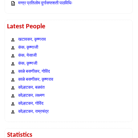
मन्त्र प्रतिलोम दुर्गासप्तशती पाठविधिः
Latest People
खटावकर, कृष्णराव
कंक, कृष्णाजी
कंक, येसाजी
कंक, कृष्णजी
काळे बसणीकर, गोविंद
काळे बसणीकर, कृष्णराव
कोल्हटकर, बळवंत
कोल्हटकर, लक्ष्मण
कोल्हटकर, गोविंद
कोल्हटकर, राम्रचंद्र
Statistics