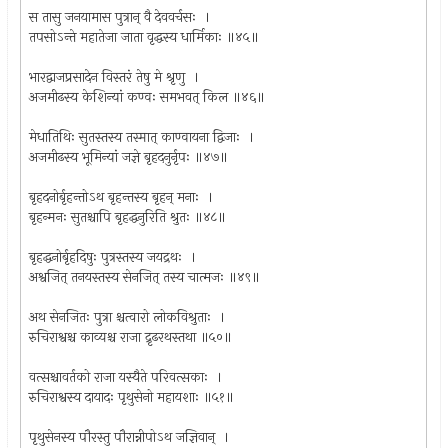
स तासु जनयामास पुत्रान् वै देववर्चसः ।
तपसोऽन्ते महातेजा जाता वृद्धस्य धार्मिकाः ॥४५॥
भारद्वाजप्रसादेन विस्तरं तेषु मे श्रृणु ।
अजमीढस्य केशिन्यां कण्वः समभवत् किल ॥४६॥
मेधातिथिः सुतस्तस्य तस्मात् काण्वायना द्विजाः ।
अजमीढस्य भूमिन्यां जज्ञे बृहदनुर्नृपः ॥४७॥
बृहदनोर्बृहन्तोऽथ बृहन्तस्य बृहन् मनाः ।
बृहन्मनः सुतश्चापि बृहद्धनुरिति श्रुतः ॥४८॥
बृहद्धनोर्बृहदिषुः पुत्रस्तस्य जयद्रथः ।
अश्वजित् तनयस्तस्य सेनजित् तस्य चात्मजः ॥४९॥
अथ सेनजितः पुत्रा श्चत्वारो लोकविश्रुताः ।
रुचिराश्वश्च काव्यश्च राजा द्रृढरथस्तथा ॥५०॥
वत्सश्चावर्तको राजा यस्यैते परिवत्सकाः ।
रुचिराश्वस्य दायादः पृथुसेनो महायशाः ॥५१॥
पृथुसेनस्य पौरस्तु पौरान्नीपोऽथ जज्ञिवान् ।