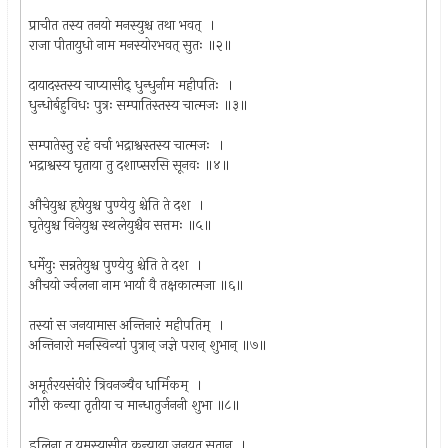
प्राचीत तस्य तनयो मनस्युश्च तथा भवत् ।
राजा पीतायुधो नाम मनस्योरभवत् सुतः ॥२॥
दायादस्तस्य चाप्यासीद् धुन्धुर्नाम महीपतिः ।
धुन्धोर्बहुविधः पुत्रः सम्पातिस्तस्य चात्मजः ॥३॥
सम्पातेस्तु रहं वर्चा भद्राश्वस्तस्य चात्मजः ।
भद्राश्वस्य घृताया तु दशाप्सरसि सूनवः ॥४॥
औचेयुश्च हृषेयुश्च पुण्येयु श्चेति ते दश ।
घृतेयुश्च विनेयुश्च स्थलेयुश्चैव सत्तमः ॥५॥
धर्मेयुः सन्नतेयुश्च पुण्येयु श्चेति ते दश ।
औचयो र्ज्वलना नाम भार्या वै तक्षकात्मजा ॥६॥
तस्यां स जनयामास अन्तिनारं महीपतिम् ।
अन्तिनारो मनस्विन्यां पुत्रान् जज्ञे परान् शुभान् ॥७॥
अमूर्तरयसंवीरं त्रिवनञ्चैव धार्मिकम् ।
गौरी कन्या तृतीया च मान्धातुर्जननी शुभा ॥८॥
इलिना तु यमस्यासीत् कन्याया जनयत् सुतान् ।