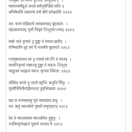
एवमुक्तः स गर्भेण कुपितः प्रत्युवाच ह ।
यस्मात्त्वमीद्रृशे काले सर्वभूतेप्सिते सति ॥
अभिषेधसि तस्मात्त्वं तमो दीर्घं प्रवेक्ष्यसि ॥२३॥
ततः कामं सन्निवर्त्य तस्यानन्दाद् बृहस्पतेः ।
तद्रेतस्त्वपतद् भूमौ निवृत्तं शिशुकोऽभवत् ॥२४॥
सद्यो जातं कुमारं तु द्रृष्ट्वा तं ममताऽब्रवीत् ।
गमिष्यामि गृहं स्वं वै भरस्वैनं बृहस्पते ॥२५॥
एवमुक्त्वागता सा तु गतायां सोऽपि तं त्यजन् ।
मातापितृभ्यां त्यक्तन्तु द्रृष्ट्वा तं मारुतः शिशुम्
जगृहुस्तं भरद्वाजं मरुतः कृपया स्थिताः ॥२६॥
तस्मिन् काले तु भरतो बहुभिः ऋतुभि र्विभुः ।
पुत्रनैमित्तिकैर्यज्ञैरयजत् पुत्रलिप्सया ॥२७॥
यदा स यजमानस्तु पुत्रं नासादयत् प्रभुः ।
ततः क्रतुं मरुत्सोमं पुत्रार्थे समुपाहरत् ॥२८॥
तेन ते मरुतस्तस्य मरुत्सोमेन तुष्टुवुः ।
उपनिन्युर्भरद्वाजं पुत्रार्थं भरताय वै ॥२९॥