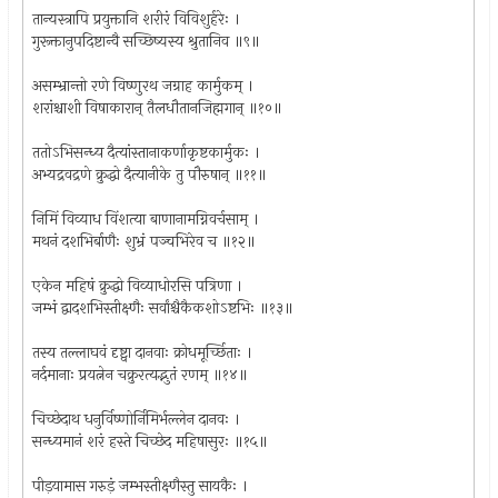
तान्यस्त्रापि प्रयुक्तानि शरीरं विविशुर्हरेः ।
गुरूक्तानुपदिष्टान्वै सच्छिष्यस्य श्रुतानिव ॥९॥
असम्भ्रान्तो रणे विष्णुरथ जग्राह कार्मुकम् ।
शरांश्चाशी विषाकारान् तैलधौतानजिह्मगान् ॥१०॥
ततोऽभिसन्ध्य दैत्यांस्तानाकर्णाकृष्टकार्मुकः ।
अभ्यद्रवद्रणे क्रुद्धो दैत्यानीके तु पौरुषान् ॥११॥
निमिं विव्याध विंशत्या बाणानामग्निवर्चसाम् ।
मथनं दशभिर्बाणैः शुभ्रं पञ्चभिरेव च ॥१२॥
एकेन महिषं क्रुद्धो विव्याधोरसि पत्रिणा ।
जम्भं द्वादशभिस्तीक्ष्णैः सर्वांश्चैकैकशोऽष्टभिः ॥१३॥
तस्य तल्लाघवं दृष्ट्वा दानवाः क्रोधमूर्च्छिताः ।
नर्दमानाः प्रयत्नेन चक्रुरत्यद्भुतं रणम् ॥१४॥
चिच्छेदाथ धनुर्विष्णोर्निमिर्भल्लेन दानवः ।
सन्ध्यमानं शरं हस्ते चिच्छेद महिषासुरः ॥१५॥
पीड़यामास गरुड़ं जम्भस्तीक्ष्णैस्तु सायकैः ।