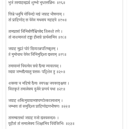
भुजं तस्याहनद्गाढ़ं शुम्भो भूधरसन्निभः ॥१६॥
छिन्ने धनुषि गोविन्दो गदां जग्राह भीषणाम् ।
तां प्राहिणोत् स वेगेन मथनाय महाहवे ॥१७॥
तामप्राप्तां निमिर्बाणैश्चिच्छेद तिलशो रणे ।
तां नाशमागतां दृष्ट्वा हीनाग्रे प्रार्थनामिव ॥१८॥
जग्राह मुद्गरं घोरं दिव्यरत्नपरिष्कृतम् ।
तं मुमोचाथ वेगेन निमिमुद्दिश्य दानवम् ॥१९॥
तमायान्तं वियत्येव त्रयो दैत्या न्यवारयन् ।
गदया जम्भदैत्यस्तु ग्रसनः पट्टिशेन तु ॥२०॥
शक्त्या च महिषो दैत्यः स्वपक्ष जयकाङ्क्षया ।
निराकृतं तमालेक्य दुर्जने प्रणयं यथा ॥२१॥
जग्राह शक्तिमुग्राग्रामष्टघण्टोत्कटस्वनाम् ।
जम्भाय तां समुद्दिश्य प्राहिणोद्रणभीषणः ॥२२॥
तामम्बरस्थां जग्राह गजो दानवनन्दनः ।
गृहीतां तां समालेक्य शिक्षामिव विवेकिभिः ॥२३॥