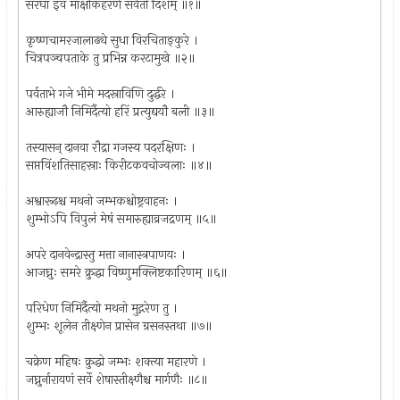
सरघा इव माक्षीकहरणे सर्वतो दिशम् ॥१॥
कृष्णचामरजालाढ्ये सुधा विरचिताङ्कुरे ।
चित्रपञ्चपताके तु प्रभिन्न करटामुखे ॥२॥
पर्वताभे गजे भीमे मदस्राविणि दुर्द्धरे ।
आरुह्याजौ निमिर्दैत्यो हरिं प्रत्युद्ययौ बली ॥३॥
तस्यासन् दानवा रौद्रा गजस्य पदरक्षिणः ।
सप्तविंशतिसाहस्राः किरीटकवचोज्वलाः ॥४॥
अश्वारूढ़श्च मथनो जम्भकश्चोष्ट्रवाहनः ।
शुम्भोऽपि विपुलं मेषं समारुह्याव्रजद्रणम् ॥५॥
अपरे दानवेन्द्रास्तु मत्ता नानास्त्रपाणयः ।
आजघ्नुः समरे क्रुद्धा विष्णुमक्लिष्टकारिणम् ॥६॥
परिधेण निमिर्दैत्यो मथनो मुद्गरेण तु ।
शुम्भः शूलेन तीक्ष्णेन प्रासेन ग्रसनस्तथा ॥७॥
चक्रेण महिषः क्रुद्धो जम्भः शक्त्या महारणे ।
जघ्नुर्नारायणं सर्वे शेषास्तीक्ष्णैश्च मार्गणैः ॥८॥