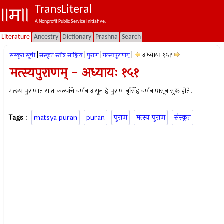
TransLiteral
A Nonprofit Public Service Initiative.
Literature
Ancestry
Dictionary
Prashna
Search
|
|
|
|
अध्यायः १५१
संस्कृत सूची
संस्कृत स्तोत्र साहित्य
पुराण
मत्स्यपुराणम्‌
मत्स्यपुराणम् - अध्यायः १५१
मत्स्य पुराणात सात कल्पांचे वर्णन असून हे पुराण नृसिंह वर्णनापासून सुरू होते.
Tags
:
matsya puran
puran
पुराण
मत्स्य पुराण
संस्कृत