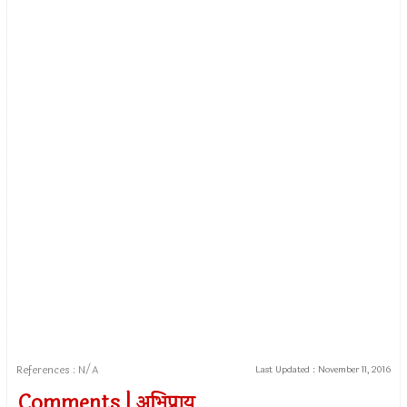
References : N/A
Last Updated :
November 11, 2016
Comments | अभिप्राय