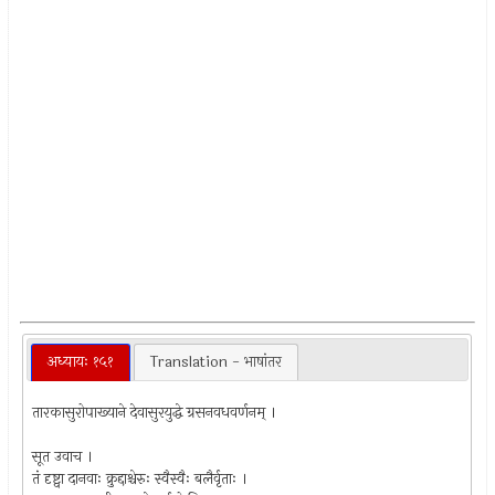
अध्यायः १५१
Translation - भाषांतर
तारकासुरोपाख्याने देवासुरयुद्धे ग्रसनवधवर्णनम् ।
सूत उवाच ।
तं दृष्ट्वा दानवाः क्रुद्दाश्चेरुः स्वैस्वैः बलैर्वृताः ।