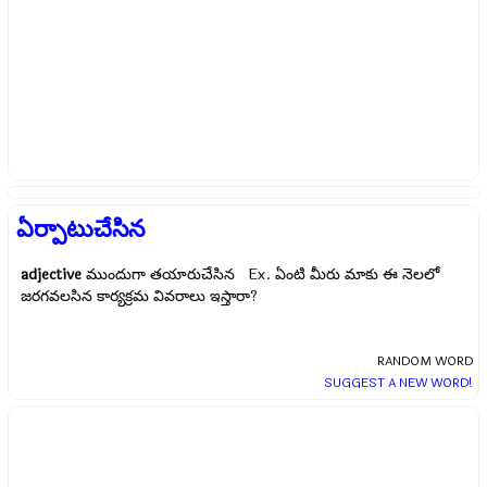
ఏర్పాటుచేసిన
adjective
ముందుగా తయారుచేసిన Ex.
ఏంటి మీరు మాకు ఈ నెలలో
జరగవలసిన కార్యక్రమ వివరాలు ఇస్తారా?
RANDOM WORD
SUGGEST A NEW WORD!