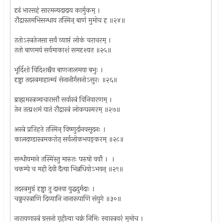
दृढं भारसहं सारमन्यदादाय कार्मुकम् ।
रौद्रास्तमभिसन्धाय तस्मिन् बाणं मुमोच ह ॥२४॥
ततोऽस्त्रतेजसा सर्वं व्याप्तं लोकं चराचरम् ।
ततो बाणमयं सर्वमाकाशं समदृश्यत ॥२५॥
भूर्दिशो विदिशश्चैव बाणजालमया बभुः ।
दृष्ट्वा तदस्त्रमाहात्म्यं सेनानीर्गसनोऽसुरः ॥२६॥
ब्राह्ममस्त्रञ्चचारासौ सर्वास्त्रं विनिवारणम् ।
तेन तत्प्रशमं यातं रौद्रास्त्रं लोकघस्मरम् ॥२७॥
अस्त्रे प्रतिहते तस्मिन् विष्णुर्दानवसूदनः ।
कालदण्डास्त्रमकरोत् सर्वलोकभयङ्करम् ॥२८॥
सन्धीयमाने तस्मिंस्तु मारुतः परुषो ववौ । ।
चकम्पे च मही देवी दैत्या भिन्नधियोऽभवन् ॥२९॥
तदस्त्रमुग्रं दृष्ट्वा तु दानवा युद्धदुर्मदाः ।
चक्रुरस्त्राणि दिव्यानि नानारूपाणि संयुगे ॥३०॥
नारायणास्त्रं ग्रसनो गृहीत्वा चक्रं निमिः स्वास्त्रवरं मुमोच ।