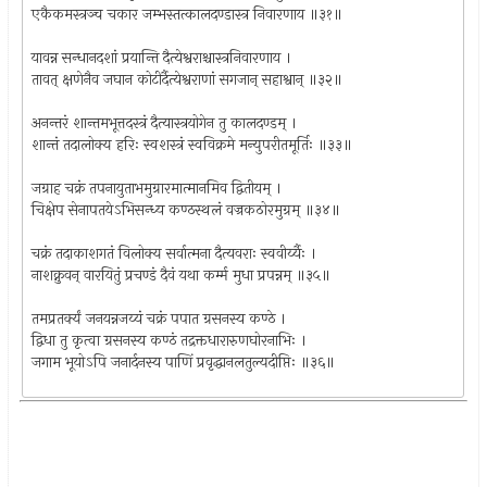
एकैकमस्त्रञ्च चकार जम्भस्तत्कालदण्डास्त्र निवारणाय ॥३१॥
यावन्न सन्धानदशां प्रयान्ति दैत्येश्वराश्चास्त्रनिवारणाय ।
तावत् क्षणेनैव जघान कोटीर्दैत्येश्वराणां सगजान् सहाश्वान् ॥३२॥
अनन्तरं शान्तमभूत्तदस्त्रं दैत्यास्त्रयोगेन तु कालदण्डम् ।
शान्तं तदालोक्य हरिः स्वशस्त्रं स्वविक्रमे मन्युपरीतमूर्तिः ॥३३॥
जग्राह चक्रं तपनायुताभमुग्रारमात्मानमिव द्वितीयम् ।
चिक्षेप सेनापतयेऽभिसन्ध्य कण्ठस्थलं वज्रकठोरमुग्रम् ॥३४॥
चक्रं तदाकाशगतं विलोक्य सर्वात्मना दैत्यवराः स्ववीर्य्यैः ।
नाशक्नुवन् वारयितुं प्रचण्डं दैवं यथा कर्म्म मुधा प्रपन्नम् ॥३५॥
तमप्रतर्क्यं जनयन्नजय्यं चक्रं पपात ग्रसनस्य कण्ठे ।
द्विधा तु कृत्वा ग्रसनस्य कण्ठं तद्रक्तधारारुणघोरनाभिः ।
जगाम भूयोऽपि जनार्दनस्य पाणिं प्रवृद्धानलतुल्यदीप्तिः ॥३६॥