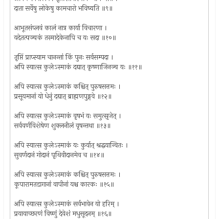
दाता सर्वेषु लोकेषु कामचारो भविष्यति ॥९॥
आभूतसंप्लवं कालं नात्र कार्या विचारणा ।
यदेतत्पञ्चकं तस्मादेकेनापि च यः सदा ॥१०॥
तृप्तिं प्राप्स्याम चानन्तां किं पुनः सर्वसम्पदा ।
अपि स्यात्स कुलेऽस्माकं दद्यात् कृष्णाजिनञ्च यः ॥११॥
अपि स्यात्स कुलेऽस्माकं कश्चित् पुरुषसत्तमः ।
प्रसूयमानां यो धेनुं दद्यात् ब्राह्मणपुङ्गवे ॥१२॥
अपि स्यात्स कुलेऽस्माकं वृषभं यः समुत्सृजेत् ।
सर्ववर्णविशेषेण शुक्लनीलं वृषन्तथा ॥१३॥
अपि स्यात्स कुलेऽस्माकं यः कुर्यात् श्रद्धयान्वितः ।
सुवर्णदानं गोदानं पृथिवीदानमेव च ॥१४॥
अपि स्यात्स कुलेऽस्माकं कश्चित् पुरुषसत्तमः ।
कूपारामतडागानां वापीनां यश्च कारकः ॥१५॥
अपि स्यात्स कुलेऽस्माकं सर्वभावेन यो हरिम् ।
प्रयायाच्छरणं विष्णुं देवेशं मधुसूदनम् ॥१६॥