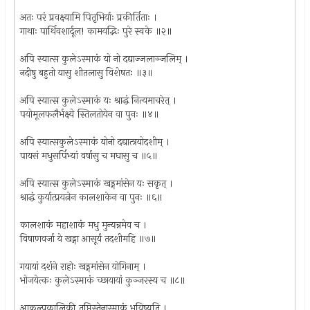
अतः परं प्रवक्ष्यामि पितृभिर्याः प्रकीर्तिताः ।
गाथाः पार्थिवशार्दूल! कामयद्भिः पुरे स्वके ॥२॥
अपि स्यात्स कुलेऽस्माकं यो नो दद्याज्जलाञ्जलिम् ।
नदीषु बहुतो यासु शीतलासु विशेषतः ॥३॥
अपि स्यात्स कुलेऽस्माकं यः श्राद्धं नित्यमाचरेत् ।
पयोमूलफलैर्भक्ष्ये स्तिलतोयेन वा पुनः ॥४॥
अपि स्यात्सकुलेऽस्माकं योनो दद्यात्त्रयोदशीम् ।
पायसं मधुसर्पिभ्यां वर्षासु च मघासु च ॥५॥
अपि स्यात्स कुलेऽस्माकं खड्गमांसेन यः सकृत् ।
श्राद्धं कुर्यात्प्रयत्नेन कालशाकेन वा पुनः ॥६॥
कालशाकं महाशाकं मधु मुन्यन्नमेव च ।
विषाणवर्जा ये खड्गा आसूर्यं तदशीमहि ॥७॥
गयायां दर्शने राहोः खड्गमांसेन योगिनाम् ।
भोजयेत्कः कुलेऽस्माकं च्छायायां कुञ्जरस्य च ॥८॥
आकल्पकालिकी तृप्तिस्तेनास्माकं भविष्यति ।