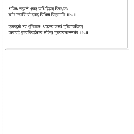
अपिनः सकुले भूयात् कश्चिद्विद्वान् विचक्षणः ।
धर्मशास्त्राणि यो दद्याद् विधिना विदुषामपि ॥१७॥
एतावदुक्तं तव भूमिपाल! श्राद्धस्य कल्पं मुनिसम्प्रदिष्टम् ।
पापापहं पुण्यविवर्द्धनञ्च लोकेषु मुख्यत्वकरन्तथैव ॥१८॥