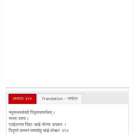
अध्यायः २०४
Translation - भाषांतर
मनुमत्स्यसंवादे पितृगाथावर्णनम् ।
मत्स्य उवाच ।
एतद्वंशभवा विप्राः श्राद्धे भोज्याः प्रयत्नतः ।
पितॄणां वल्लभं यस्मादेषु श्राद्धं नरेश्वर! ॥१॥