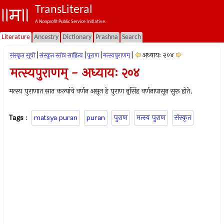
TransLiteral
A Nonprofit Public Service Initiative.
Literature
Ancestry
Dictionary
Prashna
Search
|
|
|
|
अध्यायः २०४
संस्कृत सूची
संस्कृत स्तोत्र साहित्य
पुराण
मत्स्यपुराणम्‌
मत्स्यपुराणम् - अध्यायः २०४
मत्स्य पुराणात सात कल्पांचे वर्णन असून हे पुराण नृसिंह वर्णनापासून सुरू होते.
Tags
:
matsya puran
puran
पुराण
मत्स्य पुराण
संस्कृत