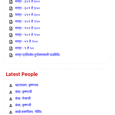
मन्त्र - ३५१ ते ४००
मन्त्र - ३०१ ते ३५०
मन्त्र - २५१ ते ३००
मन्त्र - २०१ ते २५०
मन्त्र - १५१ ते २००
मन्त्र - १०१ ते १५०
मन्त्र - ५१ ते १००
मन्त्र - १ ते ५०
मन्त्र प्रतिलोम दुर्गासप्तशती पाठविधिः
Latest People
खटावकर, कृष्णराव
कंक, कृष्णाजी
कंक, येसाजी
कंक, कृष्णजी
काळे बसणीकर, गोविंद