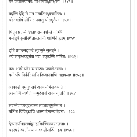
परे कपालपामयः पिशाचयक्षराक्षसाः ॥१४९॥
वदन्ति देहि मे मम ममातिभक्ष्यचारिणः ।
परेऽवतीर्य शोणितापगासु धौतमूर्तयः ॥१५०॥
पितॄन् प्रतर्प्य देवताः समर्चयन्ति चामिषैः ।
गजोडुपे सुसंस्थितास्तरन्ति शोणितं ह्रदम् ॥१५१॥
इति प्रगाढसङ्कटे सुरासुरे सुसङ्गरे ।
भयं समुज्भयदुर्जया भटाः स्फुटन्ति मानिनः ॥१५२॥
ततः शक्रो धनेशश्च वरुणः पवानोऽनलः ।
यमोऽपि निर्ऋतिश्चापि दिव्यास्त्राणि महाबलाः ॥१५३॥
आकाशे ममुचुः सर्वे दानवानभिसन्ध्य ते ।
अस्त्राणि व्यर्थतां जग्मुर्देवानां दानवान् प्रति ॥१५४॥
संरम्भेणाप्ययुद्ध्यन्त संहतास्तुमुलेन च ।
गतिं न विविदुश्चापि श्रान्ता दैत्यस्य देवताः ॥१५५॥
दैत्यास्त्रभिन्नसर्वाङ्गा ह्यकिञ्चित्करताङ्गताः ।
परस्परं व्यलीयन्त गावः शीतार्दिता इव ॥१५६॥