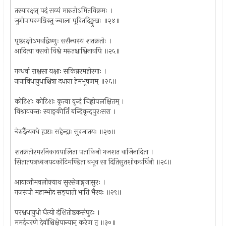
तस्यारक्षत् पदं सव्यं मारुतोऽमितविक्रमः ।
जुगोपापरमग्निस्तु ज्वाला पूरितदिङ्मुखः ॥२४॥
पृष्ठरक्षोऽभवद्विष्णुः ससैन्यस्य शतक्रतोः ।
आदित्या वसवो विश्वे मरुतश्चाश्विनावपि ॥२५॥
गन्धर्वा राक्षसा यक्षाः सकिन्नरमहोरगाः ।
नानाविधायुधाश्चित्रा दधाना हेमभूषणम् ॥२६॥
कोटिशः कोटिशः कृत्वा वृन्दं चिह्नोपलक्षितम् ।
विश्रावयन्तः स्वाङ्कीर्तिं बन्दिवृन्दपुरःसरा ।
चेरुर्दैत्यवधे हृष्टाः सहेन्द्राः सुरजातयः ॥२७॥
शतक्रतोरमरनिकायपालिता पताकिनी गजशत वाजिनादिता ।
सितातपत्रध्वजपटकोटिमण्डिता बभूव सा दितिसुतशोकवर्धिनी ॥२८॥
आयान्तीमवलोक्याथ सुरसेनाङ्गजासुरः ।
गजरूपी महाम्भोद सङ्घातो भाति भैरवः ॥२९॥
परश्वधायुधो धैत्यो दंशितोष्ठकसंपुटः ।
ममर्दचरणे देवांश्चिक्षेपान्यान् करेण तु ॥३०॥