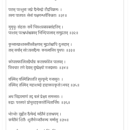
परान् परशुना जघ्ने दैत्येन्द्रो रौद्रविक्रमः ।
तस्य पातयतः सेनां यक्षगन्धर्वकिन्नराः ॥३१॥
मुमुचुः संहताः सर्वे चित्रशस्त्रास्त्रसंहतिम् ।
पाशान् परश्वधांश्चक्रान् भिन्दिपालान् समुद्गरान् ॥३२॥
कुन्तान्प्राशानसींस्तीक्ष्णान् मुद्गरांश्चापि दुःसहान् ।
तान् सर्वान् सोऽग्रसद्दैत्यः कवलानिव यूथपः ॥३३॥
कोपास्फालितदीर्घाग्र करास्फोटेन पातयन् ।
विचचार रणे देवान् दुष्प्रेक्ष्यो गजदानवः ॥३४॥
यस्मिन् यस्मिन्निपतति सुरवृन्दे गजासुरः ।
तस्मिन् तस्मिन् महाशब्दो हाहाकारकृतोऽभवत् ॥३५॥
अथ विद्रवमाणं तद् बलं प्रेक्ष्य समन्ततः ।
रुद्राः परस्परं प्रोचुरहङ्कारोत्थितार्चिषः ॥३६॥
भो!भो! गृह्णीत दैत्येन्द्रं मर्दतैनं हताश्रयम् ।
कर्षतैनं शितैः शूलैर्भञ्जतैनञ्च मर्म्मसु ॥३७॥