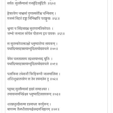
सर्वतः सुरसैन्यानां गजबृंहितबृंहितैः ॥६७॥
ह्रेषारवेण चाश्वानां गुणास्फोटैश्च धन्विनाम् ।
गजन्तं निहतं दृष्ट्वा निमिश्चापि पराङ्मुखः ॥६८॥
श्रुत्वा च सिंहनादश्च सुराणामतिकोपतः ।
जम्भो जज्वाल कोपेन पीताज्य इव पावकः ॥६९॥
स सुरान्कोपरक्ताक्षो धनुष्यारोप्य सायकम् ।
यथादित्यसहस्रस्याभ्युदितस्योदयाचले ॥७०॥
वेगेन चलतस्तस्य तद्रथस्याभवद् द्युतिः ।
यथादित्यसहस्रस्याभ्युदितस्योदयाचले ॥७१॥
पताकिना रथेनाजौ किङ्किणी जालमालिना ।
शशिशुभ्रातपत्रेण स तेन स्यन्दनेन तु ॥७२॥
घट्टयन् सुरसैन्यानां हृदयं समदृश्यत ।
तमायान्तमभिप्रेक्ष्य धनुष्याहितसायकम् ॥७३॥
शतक्रतुरदीनात्मा दृढ़माधत्त कार्मुकम् ।
बाणञ्च तैलधौताग्रमर्द्धचन्द्रमजिह्मगम् ॥७४॥