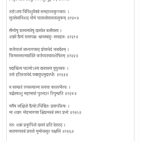
ततोऽस्य विविशुर्वक्त्रं समहारथकुञ्जराः ।
सुरसेनाविशत् भीमं पातालोत्तानतालुकम् ॥१२०॥
सैन्येषु ग्रस्यमानेषु दानवेन बलीयसा ।
शक्रो दैन्यं समापन्नः श्रान्तबाहुः सवाहनः ॥१२१॥
कर्तव्यतां नाध्यगच्छत् प्रोवाचेदं जनार्दनम् ।
किमनन्तरमत्रास्ति कर्तव्यस्यावशेषितम् ॥१२२॥
यदाश्रित्य घटामोऽस्य दानवस्य युयुत्सवः ।
ततो हरिरुवाचेदं वज्रायुधमुदारधीः ॥१२३॥
न साम्प्रतं रणस्त्याज्य स्त्वया कातरभैरवः ।
वर्द्धस्वाशु महामायां पुरन्दर! रिपुम्प्रति ॥१२४॥
मयैष लक्षितो दैत्योऽधिष्ठितः प्राप्तपौरुषः ।
मा शक्र! मोहमागच्छ क्षिप्रमस्त्रं स्मर प्रभो ॥१२५॥
ततः शक्र प्रकुपितो दानवं प्रति देवराट् ।
नारायणास्त्रं प्रयतो मुमोचासुर वक्षसि ॥१२६॥