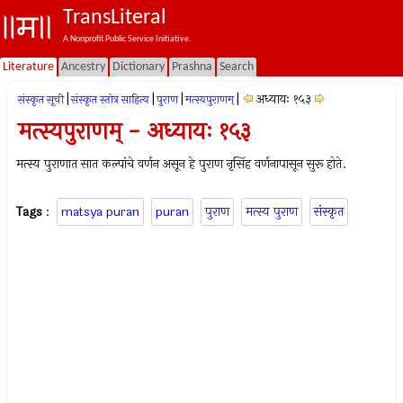
TransLiteral
A Nonprofit Public Service Initiative.
Literature
Ancestry
Dictionary
Prashna
Search
|
|
|
|
अध्यायः १५३
संस्कृत सूची
संस्कृत स्तोत्र साहित्य
पुराण
मत्स्यपुराणम्‌
मत्स्यपुराणम् - अध्यायः १५३
मत्स्य पुराणात सात कल्पांचे वर्णन असून हे पुराण नृसिंह वर्णनापासून सुरू होते.
Tags
:
matsya puran
puran
पुराण
मत्स्य पुराण
संस्कृत