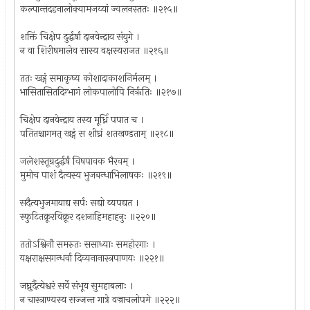
कल्पान्तदहनालोक्यामजय्यां ज्वलनस्ततः ॥२१५॥
शक्तिं चिक्षेप दुर्द्धर्षां दानवेन्द्राय संयुगे ।
न वा शिरीषमालेव सास्य वक्षस्यराजत ॥२१६॥
ततः खड्गं समाकृष्य कोशादाकाशनिर्मलम् ।
भासितासितदिग्भागं लोकपालोपि निर्ऋतिः ॥२१७॥
चिक्षेप दानवेन्द्राय तस्य मूर्ध्नि पपात च ।
पतितश्चागमत् खड्गं स शीघ्रं शतखण्डताम् ॥२१८॥
जलेशस्तूग्रदुर्द्धर्षं विषपावक भैरवम् ।
मुमोच पाशं दैत्यस्य भुजबन्धाभिलाषकः ॥२१९॥
सदैत्यभुजमायाद्य सर्पः सद्यो व्यपद्यत ।
स्फुटितक्रूरविक्रूर दशनाहिमहाहनुः ॥२२०॥
ततोऽश्विनौ समरुतः ससाध्याः समहोरगाः ।
यक्षराक्षसगन्धर्वा दिव्यनानास्त्रपाणयः ॥२२१॥
जघ्नुर्दैत्येश्वरं सर्वे संभूय सुमहाबलाः ।
न चास्त्राण्यस्य सज्जन्त गात्रे वज्राचलोपमे ॥२२२॥