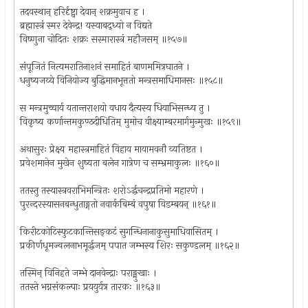
तदवस्थान् हरिर्दृष्ट्वा देवान् शक्रमुवाच ह ।
ब्रह्मास्त्रं स्मर देवेन्द्र! यस्याबद्ध्यो न विद्यते
विष्णुना चोदितः शक्रः सस्मारास्त्रं महौजसम् ॥१५७॥
संपूजितं नित्यमरातिनाशनं समाहितं बाणममित्रघातने ।
धनुष्यजय्ये विनियोज्य बुद्धिमानभूत्ततो मन्त्रसमाधिमानसः ॥१५८॥
स मन्त्रमुच्चार्य यतान्तराशयो वधाय दैत्यस्य धियाभिसन्ध्य तु ।
विकृष्य कर्णान्तमकुण्ठदीधितिम् मुमोच वीक्ष्याम्बरमार्गमुन्मुखः ॥१५९॥
अथासुरः प्रेक्ष्य महास्त्रमाहितं विहाय मायामवनौ व्यतिष्टत ।
प्रवेशमानेन मुखेन शुष्यता बलेन गात्रेण च सम्भ्रमाकुलः ॥१६०॥
ततस्तु तस्यास्त्रवराभिमन्त्रितः शरोऽर्द्धचन्द्रप्रतिमो महारणे ।
पुरन्दरस्यासनबन्धुताङ्गतो नवार्कबिम्बं वपुषा विडम्बयन् ॥१६१॥
किरीटकोटिस्फुटकान्तिसङ्कटं सुगन्धिनानाकुसुमाधिवासितम् ।
प्रकीर्णधूमज्वलनाभमूर्द्धजम् पपात जम्भस्य शिरः सकुण्डलम् ॥१६२॥
तस्मिन् विनिहते जम्भे दानवेन्द्राः पराङ्मुखाः ।
ततस्ते भग्नसंकल्पाः प्रययुर्यत्र तारकः ॥१६३॥