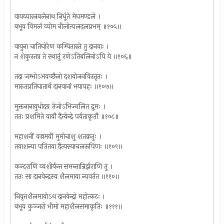
वायव्यास्त्रबलेनाथ निर्धूते मेघमण्डले ।
बभूव विमलं व्योम नीलोत्पलदलप्रभम् ॥१०५॥
वायुना चातिघोरेण कम्पितास्ते तु दानवाः ।
न शेकुस्तत्र ते स्थातुं रणेऽतिबलिनोऽपि ये ॥१०६॥
तदा जम्भोऽभवच्छैलो दशयोजनविस्तृतः ।
मारुतप्रतिघातार्थं दानवानां भयापहः ॥१०७॥
मुक्तनानायुधोदग्र तेजोऽभिज्वलित द्रुमः ।
ततः प्रशमिते वायौ दैत्येन्द्रे पर्वताकृतौ ॥१०८॥
महाशनीं वज्रमयीं मुमोचाशु शतक्रतुः ।
तयाशन्या पतितया दैत्यस्याचलरूपिणः ॥१०९॥
कन्दराणि व्यशीर्यन्त समन्तान्निर्झराणि तु ।
ततः सा दानवेन्द्रस्य शैलमाया न्यवर्तत ॥११०॥
निवृत्तशैलमायोऽथ दानवेन्द्रो महोत्कटः ।
बभूव कुञ्जरो भीमो महाशैलसमाकृतिः ॥१११॥