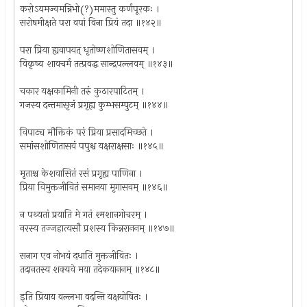
करोऽयमज्वमन्निभो(?)ममास्तु कर्णपूरकः ।
सरोषमीक्षते परा वपां विना प्रियं तदा ॥१४२॥
परा प्रिया ह्यवापयत् धृतोष्णशोणितासवम् ।
विकृष्य शावचर्म तत्प्रवद्ध सान्द्रपल्लवम् ॥१४३॥
चकार यक्षकामिनी तरुं कुठारपाटितम् ।
गजस्य दन्तमासृजं प्रगृह्य कुम्भसम्पुटम् ॥१४४॥
विपाट्य मौक्तिकं परं प्रिया प्रसादमिच्छते ।
समांसशोणितासवं पपुश्च यक्षराक्षसाः ॥१४५॥
मृताश्च केशवासितं रसं प्रगृह्य पाणिना ।
प्रिया विमुक्तजीवितं समानया मृगासवम् ॥१४६॥
न पथ्यतां प्रयाति मे गतं श्मशानगोचरम् ।
नरस्य तज्जहात्यसौ प्रशस्य किन्नराननम् ॥१४७॥
सनाग एव नोभयं दधाति मुक्तजीवितः ।
तदानतस्य शक्यवे मया तदेकयाननम् ॥१४८॥
इति प्रियाय वल्लभा वदन्ति यक्षयोषितः ।