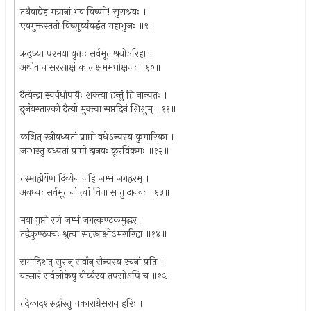
तथैवाद्येह मग्नानां भव विष्णो! सुराश्रयः ।
एवमुक्तस्ततो विष्णुर्व्यवर्द्धत महाभुजः ॥९॥
ऋद्ध्या परमया युक्तः सर्वभूताश्रयोऽरिहा ।
अथोवाच सरस्राक्षं कालक्षममधोक्षजः ॥१०॥
दैत्येन्द्रा स्वर्वधोपायैः शक्त्या हन्तुं हि नान्यतः ।
दुर्जयस्तारको दैत्यो मुक्त्वा सप्तदिनं शिशुम् ॥११॥
कश्चित् स्त्रीवध्यतां प्राप्तो वधेऽन्यस्य कुमारिका ।
जम्भस्तु वध्यतां प्राप्तो दानवः क्रूरविक्रमः ॥१२॥
तस्माद्वीर्येण दिव्येन जहि जम्भं जगद्वरम् ।
अवध्यः सर्वभूतानां त्वां विना स तु दानवः ॥१३॥
मया गुप्तो रणे जम्भं जगत्कण्टकमुद्धर ।
तद्वैकुण्ठवचः श्रुत्वा सहस्राक्षोऽमरारिहा ॥१४॥
समादिशत् सुरान् सर्वान् सैन्यस्य रचनां प्रति ।
यत्सारं सर्वलोकेषु वीर्य्यस्य तपसोऽपि च ॥१५॥
तदेकादशरुद्रांस्तु चकाराग्रेसरान् हरिः ।