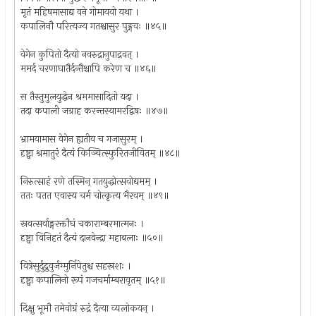
मृतं महिषमासाद्य वने गोमायवो यथा ।
कपालिनौ परित्यज्य गतश्चासुर पुङ्गवः ॥४५॥
वेगेन कुपितो दैत्यो नवरुद्रानुपाद्रवत् ।
ममर्द चरणाघातैर्दन्तैश्चापि करेण च ॥४६॥
स तैस्तुमुलयुद्धेन श्रममासादितो यदा ।
तदा कपाली जग्राह करन्तस्यामरद्विषः ॥४७॥
भ्रामयामास वेगेन ह्यतीव च गजासुरम् ।
दृष्ट्वा श्रमातुरं दैत्यं किञ्चित्स्फुरितजीवितम् ॥४८॥
निरुत्साहं रणे तस्मिन् गतयुद्धोत्सवोद्यमम् ।
ततः पतत एवास्य चर्म चोत्कृत्य भैरवम् ॥४९॥
स्रवत्सर्वाङ्गरक्तौघं चकाराम्बरमात्मनः ।
दृष्ट्वा विनिहतं दैत्यं दानवेन्द्रा महाबलाः ॥५०॥
वित्रेसुर्दुद्रुवुर्जग्मुर्निपेतुश्च सहस्रशः ।
दृष्ट्वा कपालिनो रूपं गजचर्माम्बरावृतम् ॥५१॥
दिक्षु भूमौ तमेवोग्रं रुद्रं दैत्या व्यलोकयन् ।