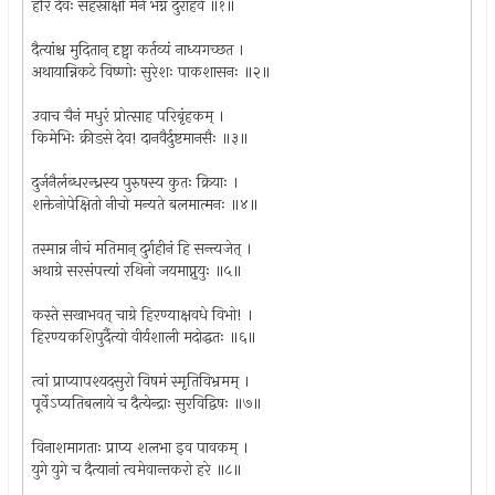
हरिं देवः सहस्राक्षो मेने भग्नं दुराहवे ॥१॥
दैत्यांश्च मुदितान् दृष्ट्वा कर्तव्यं नाध्यगच्छत ।
अथायान्निकटे विष्णोः सुरेशः पाकशासनः ॥२॥
उवाच चैनं मधुरं प्रोत्साह परिबृंहकम् ।
किमेभिः क्रीडसे देव! दानवैर्दुष्टमानसैः ॥३॥
दुर्जनैर्लब्धरन्ध्रस्य पुरुषस्य कुतः क्रियाः ।
शक्तेनोपेक्षितो नीचो मन्यते बलमात्मनः ॥४॥
तस्मान्न नीचं मतिमान् दुर्गहीनं हि सन्त्यजेत् ।
अथाग्रे सरसंपत्त्यां रथिनो जयमाप्नुयुः ॥५॥
कस्ते सखाभवत् चाग्रे हिरण्याक्षवधे विभो! ।
हिरण्यकशिपुर्दैत्यो वीर्यशाली मदोद्धतः ॥६॥
त्वां प्राप्यापश्यदसुरो विषमं स्मृतिविभ्रमम् ।
पूर्वेऽप्यतिबलाये च दैत्येन्द्राः सुरविद्विषः ॥७॥
विनाशमागताः प्राप्य शलभा इव पावकम् ।
युगे युगे च दैत्यानां त्वमेवान्तकरो हरे ॥८॥