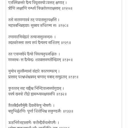
एतस्मिन्नन्तरे दैत्य विवृतास्योऽग्रसत् क्षणात् ।
त्रीणि लक्षाणि गन्धर्व किन्नरोरगराक्षसान् ॥१२७॥
ततो नारायणास्त्रं तत् पपातासुरवक्षसि ।
महास्त्रभिन्नहृदयः सुस्राव रुधिरञ्च सः ॥१२८॥
रणागारमिवोद्गारं तत्याजासुरनन्दनः ।
तदस्त्रतेजसा तस्य रूपं दैत्यस्य नाशितम् ॥१२९॥
तत एवान्तर्दधे दैत्यो वियत्यनुपलक्षितः ।
गगनस्थः स दैत्येन्द्रः शस्त्रासनमतीन्द्रियम् ॥१३०॥
मुमोच सुरसैन्यानां संहारे कारणम्परम् ।
प्रासान् परश्वधांश्चक्रान् बाणान् वज्रान् समुद्गरान् ॥१३१॥
कुठारान् सह खड्गैश्च भिन्दिपालानयोगुडान् ।
ववर्ष दानवो रौद्रो ह्यबन्ध्यानक्षयानपि ॥१३२॥
तैरस्त्रैर्दानवैर्मुक्तै र्देवानीकेषु भीषणैः ।
बाहुभिर्द्धरणिः पूर्णा शिरोभिश्च सकुण्डलैः ॥१३३॥
ऊरुभिर्गजहस्ताभैः करीन्द्रैर्वाचलोपमैः ।