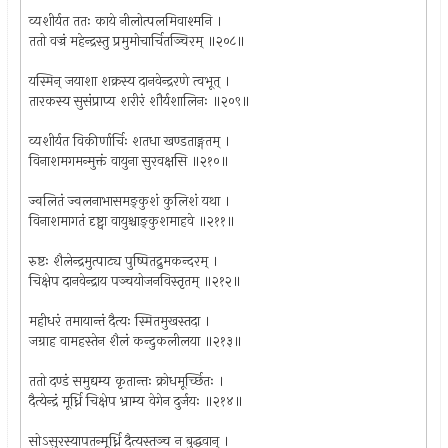
व्यशीर्यत ततः काये नीलोत्पलमिवाश्मनि ।
ततो वज्रं महेन्द्रस्तु प्रमुमोचार्चितञ्चिरम् ॥२०८॥
यस्मिन् जयाशा शक्रस्य दानवेन्द्ररणे त्वभूत् ।
तारकस्य सुसंप्राप्य शरीरं शौर्यशालिनः ॥२०९॥
व्यशीर्यत विकीर्णार्चिः शतधा खण्डताङ्गतम् ।
विनाशमगमन्मुक्तं वायुना सुरवक्षसि ॥२१०॥
ज्वलितं ज्वलनाभासमङ्कुशं कुलिशं यथा ।
विनाशमागतं दृष्ट्वा वायुश्चाङ्कुशमाहवे ॥२११॥
रुष्टः शैलेन्द्रमुत्पाट्य पुष्पितद्रुमकन्दरम् ।
चिक्षेप दानवेन्द्राय पञ्चयोजनविस्तृतम् ॥२१२॥
महीधरं तमायान्तं दैत्यः स्मितमुखस्तदा ।
जग्राह वामहस्तेन शैलं कन्दुकलीलया ॥२१३॥
ततो दण्डं समुद्यम्य कृतान्तः क्रोधमूर्च्छितः ।
दैत्येन्द्रं मूर्ध्नि चिक्षेप भ्राम्य वेगेन दुर्जयः ॥२१४॥
सोऽसुरस्यापतन्मूर्ध्नि दैत्यस्तञ्च न बुद्धवान् ।