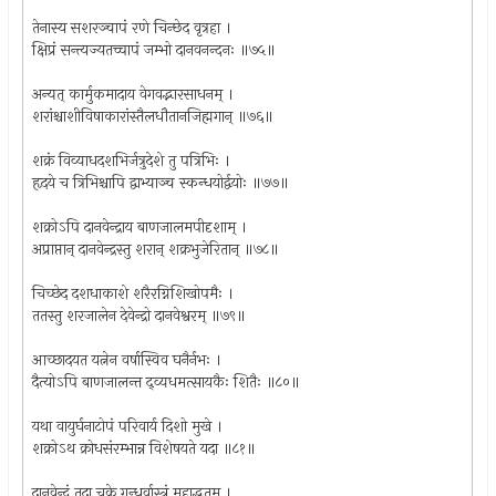
तेनास्य सशरञ्चापं रणे चिन्छेद वृत्रहा ।
क्षिप्रं सन्त्यज्यतच्चापं जम्भो दानवनन्दनः ॥७५॥
अन्यत् कार्मुकमादाय वेगवद्भारसाधनम् ।
शरांश्चाशीविषाकारांस्तैलधौतानजिह्मगान् ॥७६॥
शक्रं विव्याधदशभिर्जत्रुदेशे तु पत्रिभिः ।
हृदये च त्रिभिश्चापि द्वाभ्याञ्च स्कन्धयोर्द्वयोः ॥७७॥
शक्रोऽपि दानवेन्द्राय बाणजालमपीदृशाम् ।
अप्राप्तान् दानवेन्द्रस्तु शरान् शक्रभुजेरितान् ॥७८॥
चिच्छेद दशधाकाशे शरैरग्निशिखोपमैः ।
ततस्तु शरजालेन देवेन्द्रो दानवेश्वरम् ॥७९॥
आच्छादयत यत्नेन वर्षास्विव घनैर्नभः ।
दैत्योऽपि बाणजालन्त द्व्यधमत्सायकैः शितैः ॥८०॥
यथा वायुर्घनाटोपं परिवार्य दिशो मुखे ।
शक्रोऽथ क्रोधसंरम्भान्न विशेषयते यदा ॥८१॥
दानवेन्द्रं तदा चक्रे गन्धर्वास्त्रं महाद्भुतम् ।