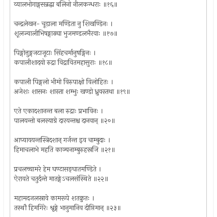
व्यालभोगाङ्गसन्नद्धा बलिनो नीलकन्धराः ॥१६॥
चन्द्रलेखन- चूडाला मण्डिता नु शिखण्डिनः ।
शूलज्वालीभिषङ्गाढ्या भुजमण्डलभैरवाः ॥१७॥
पिङ्गोत्तुङ्गजटाजूटाः सिंहचर्मानुषङ्गिनः ।
कपालीशादयो रुद्रा विद्रावितमहासुराः ॥१८॥
कपाली पिङ्गलो भीमो विरुपाक्षो विलोहितः ।
अजेशः शासनः शास्ता शम्भुः खण्डो ध्रुवस्तथा ॥१९॥
एते एकादशानन्त बला रुद्राः प्रभाविनः ।
पालयन्तो बलस्याग्रे दारयन्तश्च दानवान् ॥२०॥
आप्याययन्तस्त्रिदशान् गर्जन्त इव चाम्बुदाः ।
हिमाचलाभे महति काञ्चनाम्बुरुहस्रजि ॥२१॥
प्रचलच्चामरे हेम घण्टासङ्घातमण्डिते ।
ऐरावते चतुर्दन्ते मातङ्गेऽचलसंस्थिते ॥२२॥
महामदजलस्रावे कामरूपे शतक्रुतः ।
तस्थौ हिमगिरेः श्रृङ्गे भानुमानिव दीप्तिमान् ॥२३॥