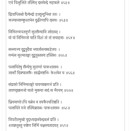
एवं विलुलिते तस्मिन् दानवेन्द्रे महाबले ॥५२॥
द्विपाधिरूढो दैत्येन्द्रो हतदुन्दुभिना ततः ।
कल्पान्ताम्बुधराभेन दुर्द्धरेणापि दानवः ॥५३॥
निमिरभ्यपतत्तूर्णं सुरसैन्यानि लोडयन् ।
यां यां निमिगजो याति दिशं तां तां सवाहनाः ॥५४॥
सन्त्यज्य दुद्रुवुर्देवा भयार्तास्त्यक्तहेतवः ।
गन्धेन सुरमातङ्गा दुद्रुवुस्तस्य हस्तिनः ॥५५॥
पलायितेषु सैन्येषु सुराणां पाकशासनः ।
तस्थौ दिक्पालकैः सार्द्धमष्टभिः केशवेन च ॥५६॥
संप्राप्तो निमिमातङ्गो यावच्छक्रगजं प्रति ।
तावच्छ्रक्रगजो यातो मुक्त्वा नादं स भैरवम् ॥५७॥
ध्रियमाणोऽपि यत्नेन न स्वकैरवतिष्ठति ।
पलायिते गजे तस्मिन्नारूढः पाकशासनः ॥५८॥
विपरीतमुखो युद्ध्यद्दानवेन्द्रबलं प्रति ।
शतक्रतुस्तु वज्रेण निमिं वक्षस्यताडयत् ॥५९॥