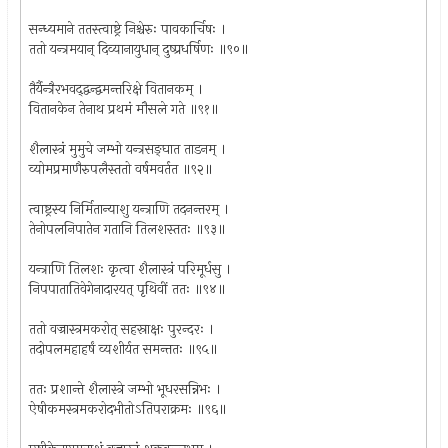
सन्ध्यमाने ततस्त्वाष्ट्रे निश्चेरुः पावकार्चिषः ।
ततो यन्त्रमयान् दिव्यानायुधान् दुष्प्रधर्षिणः ॥९०॥
तैर्यैन्त्रैरभवद्द्वन्द्वमन्तरिक्षे वितानकम् ।
वितानकेन तेनाथ प्रथमं मौसले गते ॥९१॥
शैलास्त्रं मुमुचे जम्भो यन्त्रसङ्घात ताडनम् ।
व्योमप्रमाणैरुपलैस्ततो वर्षमवर्तत ॥९२॥
त्वाष्ट्रस्य निर्मितान्याशु यन्त्राणि तदनन्तरम् ।
तेनोपलनिपातेन गतानि तिलशस्ततः ॥९३॥
यन्त्राणि तिलशः कृत्वा शैलास्त्रं परिमूर्धसु ।
निपपातातिवेगेनादारयत् पृथिवीं ततः ॥९४॥
ततो वज्रास्त्रमकरोत् सहस्राक्षः पुरन्दरः ।
तदोपलमहाहर्षं व्यशीर्यत समन्ततः ॥९५॥
ततः प्रशान्ते शैलास्त्रे जम्भो भूधरसन्निभः ।
ऐषीकमस्त्रमकरोदभीतोऽतिपराक्रमः ॥९६॥