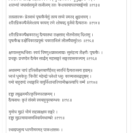
शराभ्यां जघानांसमूले सलीलम् ततः केशवस्यापतच्छार्ङ्गमग्रे ॥१९३॥
ततस्तारकः प्रेतनाथं पृषत्कैर्वसुं तस्य सव्ये स्मरन् क्षुद्रभावम् ।
शरैरग्निकल्पैर्जलेशस्य कायम् रणे शोषयद् दुर्जयो दैत्यराजः ॥१९४॥
शरैरग्निकल्पैश्चकाराशु दैत्यस्तथा राक्षसान् भीतभीतान् दिशासु ।
पृषत्कैश्च रुक्षैविकारप्रयुक्तं चकारानिलं लीलयैवासुरेशः ॥१९५॥
क्षणाल्लुब्धचित्ताः स्वयं विष्णुशक्रानलाद्याः सुसंहत्य तीक्ष्णैः पृषत्कैः ।
प्रचक्रुः प्रचण्डेन दैत्येन सार्द्धम् महासङ्गरं सङ्गरग्रासकल्पम् ॥१९६॥
अथानम्य चापं हरिस्तीक्ष्णबाणैर्हनत् सारथिं दैत्यराजस्य हृद्यम्॥
ध्वजं धूमकेतुः किरीटं महेन्द्रो धनेशो धनुः काञ्चनानद्धपृष्ठम् ।
यमो बाहुदण्डं रथाङ्गानि वायुर्निशाचारिणामीश्वरस्यापि वर्म्म ॥१९७॥
दृष्ट्वा तद्युद्धममरैरकृत्रिमपराक्रमम् ।
दैत्यनाथः कृतं संख्ये स्वबाहुयुगबान्धवः ॥१९८॥
मुमोच मुद्गरं भीमं सहस्राक्षाय सङ्गरे ।
दृष्ट्वा मुद्गरमायान्तमनिवार्यमथाम्बरे ॥१९९॥
रथादाप्लुत्य धरणीमगमत् पाकशासनः ।