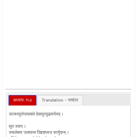
अध्यायः १५३
Translation - भाषांतर
तारकासुरोपाख्याने देवासुरयुद्धवर्णनम् ।
सूत उवाच ।
तमालेक्य पलायन्त विब्रष्टध्वज कार्मुकम् ।