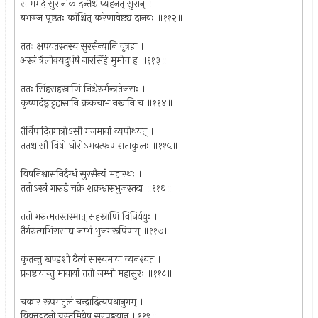
स ममर्द सुरानीकं दन्तैश्चाप्यहनत् सुरान् ।
बभञ्ज पृष्ठतः कांश्चित् करेणावेष्ट्य दानवः ॥११२॥
ततः क्षपयतस्तस्य सुरसैन्यानि वृत्रहा ।
अस्त्रं त्रैलोक्यदुर्धर्षं नारसिंहं मुमोच ह ॥११३॥
ततः सिंहसहस्राणि निश्चेरुर्मन्त्रतेजसः ।
कृष्णदंष्ट्राट्टहासानि क्रकचाभ नखानि च ॥११४॥
तैर्विपादितगात्रोऽसौ गजमायां व्यपोथयत् ।
ततश्चासौ विषो घोरोऽभवत्फणशताकुलः ॥११५॥
विषनिश्वासनिर्दग्धं सुरसैन्यं महारथः ।
ततोऽस्त्रं गारुडं चक्रे शक्रश्चारुभुजस्तदा ॥११६॥
ततो गरुत्मतस्तस्मात् सहस्राणि विनिर्ययुः ।
तैर्गरुत्मभिरासाद्य जम्भं भुजगरूपिणम् ॥११७॥
कृतन्तु खण्डशो दैत्यं सास्यमाया व्यनश्यत ।
प्रनष्टायान्तु मायायां ततो जम्भो महासुरः ॥११८॥
चकार रूपमतुलं चन्द्रादित्यपथानुगम् ।
विवृत्तवदनो ग्रस्तुमियेष सुरपुङ्गवान् ॥११९॥