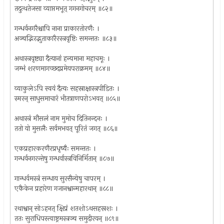
तदुत्थतेजसा व्याप्तमभूत् गगनगोचरम् ॥८२॥
गन्धर्वनगरैश्चापि नाना प्राकारतोरणैः ।
अञ्चद्भिरद्भुताकारैरस्त्रवृष्टिः समन्ततः ॥८३॥
अथास्त्रवृष्ट्या दैत्यानां हन्यमाना महाचमूः ।
जम्भं शरणमागच्छदप्रमेयपराक्रमम् ॥८४॥
व्याकुलेऽपि स्वयं दैत्यः सहस्राक्षास्त्रपीडितः ।
स्मरन् साधुसमाचारं भीतत्राणपरोऽभवत् ॥८५॥
अथास्त्रं मौसलं नाम मुमोच दितिनन्दनः ।
ततो यो मुसलैः सर्वमभवत् पूरितं जगत् ॥८६॥
एकप्रहारकरणैरप्रधृष्यैः समन्ततः ।
गन्धर्वनगरन्तेषु गन्धर्वास्त्रविनिर्मितान् ॥८७॥
गान्धर्वमस्त्रं सन्धाय सुरसैन्येषु चापरम् ।
एकैकेन प्रहारेण गजानश्वान्महारथान् ॥८८॥
रथाश्वान् सोऽहनत् क्षिप्रं शतशोऽथसहस्रशः ।
ततः सुराधिपस्त्वाष्ट्रमस्त्रञ्च समुदीरयन् ॥८९॥