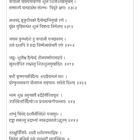
कपाली वाक्यमाकर्ण्य शूलं शितशिखामुखम् ।
सम्मार्ज्य वामहस्तेन संरम्भ- विवृते क्षणः ॥३८॥
अधावद् ब्रुकुटीवक्रो दैत्येन्द्राभिमुखो रणे ।
दूढेन मुष्टिबन्धेन शूलं विष्टभ्य निर्मलम् ॥३९॥
जघान कुम्भदेशे तु कपाली गजदानवम् ।
ततो दशापि ते रुद्रा निर्म्मलायोमायै रणे ॥४०॥
जघ्नुः शूलैश्च दैत्येन्द्रं शैलवर्ष्माणमाहवे ।
स्रुतशोपित रन्ध्रस्तु शितशूलमुखादितः ॥४१॥
बभौ कृष्णच्छविर्दैत्यः शरदीवामलं सरः ।
प्रोत्फुल्लारुण नीलाब्ज सङ्घातः सर्वतो दिशम् ॥४२॥
भस्म शुभ्र तनुच्छायै रुद्रैर्हंसैरिवावृतः ।
उपस्थितार्तिर्दैत्योऽथ प्रचलत्कर्णपल्लवः ॥४३
शम्भुं बिभेद दशनैर्नाभिदेशे गजासुरः ।
दृष्ट्वा सक्तन्तु रुद्राभ्यां नवरुद्रास्ततोऽद्भुतम् ॥४४॥
ततक्षुर्विविधैः शस्त्रै शरीरममरद्विषः ।
निर्भया बलिनो युद्धे रणभूमौ व्यवस्थिताः ॥