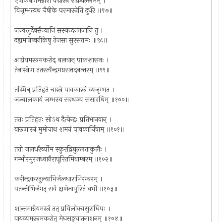
एषीकेनागमन्नाशं वज्रास्त्रं शक्रवल्लभम् ।
विजृम्भत्यथ चैषीके परमास्त्रेति दुर्धरे ॥९७॥
जज्वलुर्देवसैन्यानि सस्यन्दनगजानि तु ।
दह्यमानेष्वनीकेषु तेजसा सुरसत्तमः ॥९८॥
आग्नेयमस्त्रमकरोद् बलवान् पाकशासनः ।
तेनास्त्रेण ततस्त्वैन्द्रमग्रसत्तदनन्तरम् ॥९९॥
तस्मिन् प्रतिहते चास्त्रे पावकास्त्रं व्यजृम्भत ।
जज्वालकायं जम्भस्य सरथञ्च ससारथिम् ॥१००॥
ततः प्रतिहतः सोऽथ दैत्येन्द्रः प्रतिभानवान् ।
वारुणास्त्रं मुमोचाथ शमनं पावकार्चिषाम् ॥१०१॥
ततो जलधरैर्व्योम स्फुरद्विद्युल्लताकुलैः ।
गम्भीरमुरजध्वानैरापूरितमिवाम्बरम् ॥१०२॥
करीन्द्रकरतुल्याभिर्जलधाराभिरम्बरम् ।
पतन्तीभिर्जगत् सर्वं क्षणेनापूरितं बभौ ॥१०३॥
शान्तमाग्नेयमस्त्रं तत् प्रविलोक्यसुराधिपः ।
वायव्यमस्त्रमकरोत् मेघसङ्घातनाशनम् ॥१०४॥