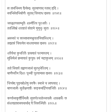
स तानचिन्त्य दैत्येन्द्रः सुरबाणान् गतान् हृदि ।
नवभिर्नवभिर्बाणैः सुरान् विव्याध दानवः ॥१७९॥
जगद्धरणसम्भूतैः शल्यैरिव पुरःसरैः ।
ततश्छिन्नं शरव्रातं संग्रामे मुमुचुः सुराः ॥१८०॥
अनन्तरं च कान्तानामश्रुपातमिवानिशम् ।
तदप्राप्तं वियत्येव नाशयामास दानवः ॥१८१॥
शरैर्यथा कुचरितैः प्रख्यातं परमागतम् ।
सुनिर्मलं क्रमायातं कुपुत्रः स्वं महाकुलम् ॥१८२॥
ततो निवार्य तद्बाणजालं सुरभुजेरितम् ।
बाणैर्व्योम दिशः पृथ्वीं पूरयामास दानवः ॥१८३॥
चिच्छेद पुङ्खदेशेषु स्वकैः स्थाने च लाघवात् ।
बाणजालैः सुतीक्ष्णाग्रैः कङ्कबर्हिणवाजितैः ॥१८४॥
कर्णान्तकृष्टैर्विमलैः सुवर्णरजतोज्जवलैः शास्त्रार्थैः छ
संशयप्राप्तानयथार्थान् वै विकल्पितैः ॥१८५॥