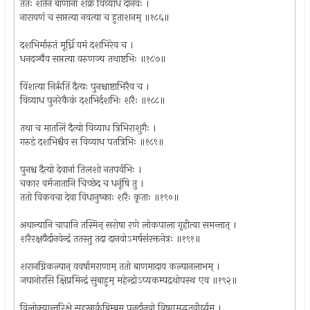
ततः शतेन बाणानां शक्रं विव्याध दानवः ।
नारायणं च सप्तत्या नवत्या च हुताशनम् ॥१८६॥
दशभिर्मारुतं मूर्ध्नि यमं दशभिरेव च ।
धनदञ्चैव सप्तत्या वरुणञ्च तथाष्टभिः ॥१८७॥
विंशत्या निर्ऋतिं दैत्यः पुनश्चाष्टाभिरैव च ।
विव्याध पुनरेकैकं दशभिर्दशभिः शरैः ॥१८८॥
तथा च मातलिं दैत्यो विव्याध त्रिभिराशुगैः ।
गरुडं दशभिश्चैव स विव्याध पतत्रिभिः ॥१८९॥
पुनश्च दैत्यो देवानां तिलशो नतपर्वभिः ।
चकार वर्मजातानि चिच्छेद च धनूंषि तु ।
ततो विकवचा देवा विधानुष्काः शरैः कृताः ॥१९०॥
अथान्यानि चापानि तस्मिन् सरोषा रणे लोकपाला गृहीत्वा समन्तात् ।
शरैरक्षयैर्दानवेन्द्रं ततस्तु तदा दानवोऽमर्षसंरक्तनेत्रः ॥१९१॥
शरानग्निकल्पान् ववर्षामराणाम् ततो बाणमादाय कल्पानलाभम् ।
जघानोरसि क्षिप्रमिन्द्रं सुबाहुम् महेन्द्रोऽप्यकम्पद्रथोपस्थ एव ॥१९२॥
विलोक्यान्तरिक्षे सहस्रार्कबिम्बम् पुनर्दानवो विष्णुमुद्भूतवीर्य्यम् ।