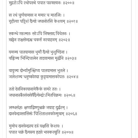
मुद्गरोऽपि रथोपस्थे पपात परुषस्वनः ॥२००॥
स रथं चूर्णयामास न ममार च मातलिः ।
गृहीत्वा पट्टिशं दैत्यो जघानोरसि केशवम् ॥२०१॥
स्कन्धे गरुत्मतः सोऽपि निषसाद विचेतनः ।
खड्गेन राक्षसेन्द्रश्च चकर्त्त नरवाहनम् ॥२०२॥
यमञ्च पातयामास भूमौ दैत्यो भुशुण्डिना ।
वह्निञ्च भिन्दिपालेन ताडयामास मूर्द्धनि ॥२०३॥
वायुञ्च दोर्भ्यामुत्क्षिप्य पातयामास भूतले ।
जलेशञ्च धनुष्कोट्या कुट्टयामासकोपतः ॥२०४॥
ततो देवनिकायानामेकैकं समरे ततः ।
जघानास्त्रैरसंख्येयैर्दैत्येन्द्रोऽमितविक्रमः ॥२०५॥
लब्धसंज्ञः क्षणाद्विष्णुश्चक्रं जग्राह दुर्द्धरम् ।
दानवेन्द्रवसासिक्तं पिशिताशनकोन्मुखम् ॥२०६॥
मुमोच दानवेन्द्रस्य दृढं वक्षसि केशवः ।
पपात चक्रं दैत्यस्य हृदये भास्करद्युति ॥२०७॥