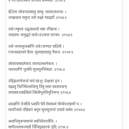
तं रथं देवराजस्य परिवार्य समन्ततः ॥१७१॥
दंशिता लोकपालास्तु तस्थुः सागरुडध्वजाः ।
ततश्चचाल वसुधा ततो रूक्षो मरुद्ववौ ॥१७२॥
ततोऽम्बुधय उद्भूतास्ततो नष्टा रविप्रभा ।
ततस्तमः समुद्भूतं नातोऽदृश्यन्त तारकाः ॥१७३॥
ततो जज्वलुरस्त्राणि ततोऽकम्पत वाहिनी ।
एकतस्तारको दैत्यः सुरसङ्घास्तु चैकतः ॥१७४॥
लोकावसादमेकत्र जगत्पालनमेकतः ।
चराचराणि भूतानि सुरासुरविभेदतः ॥१७५॥
तद्द्विधाप्येकतां यातं ददृशुः प्रेक्षका इव ।
यद्वस्तु किञ्चिल्लोकेषु त्रिषु सत्ता स्वरूपकम्
तत्त्वत्रादृश्यदखिलं खिलीभूतविभूतिकम् ॥१७६॥
अस्त्राणि तेजांसि धनानि धैर्यं सेनाबलं वीर्य्यपराक्रमौ च ।
सत्वौजसां तन्निकरं बभूव सुरासुराणां तपसो बलेन ॥१७७॥
अथाभिमुकमायान्तं नवभिर्नतपर्वभिः ।
बाणैरनलकल्पाग्रै र्विभिदुस्तारकं हृदि ॥१७८॥