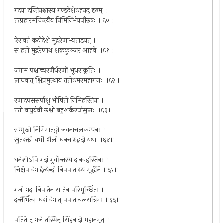
गदया दन्तिनश्चास्य गण्डदेशेऽहनद् दृढम् ।
तत्प्रहारमचिन्त्यैव निमिर्निर्भयपौरुषः ॥६०॥
ऐरावतं कटीदेशे मुद्गरेणाभ्यताडयत् ।
स हतो मुद्गरेणाथ शक्रकुञ्जर आहवे ॥६१॥
जगाम पश्चाच्चरणैर्धरणीं भूधराकृतिः ।
लाघवात् क्षिप्रमुत्थाय ततोऽमरमहागजः ॥६२॥
रणादपससर्पाशु भीषितो निमिहस्तिना ।
ततो वायुर्ववौ रुक्षो बहुशर्करपांसुलः ॥६३॥
सम्मुखो निमिमातङ्गो जवनाचलकम्पनः ।
स्रुतरक्तो बभौ शैलो घनचारुह्रदो यथा ॥६४॥
धनेशोऽपि गदां गुर्वीन्तस्य दानवहस्तिनः ।
चिक्षेप वेगाद्दैत्येन्द्रो निपपातास्य मूर्द्धनि ॥६५॥
गजो गदा निपातेन स तेन परिमूर्च्छितः ।
दन्तैर्भित्वा धरां वेगात् पपाताचलसन्निभः ॥६६॥
पतिते तु गजे तस्मिन् सिंहनादो महानभूत् ।