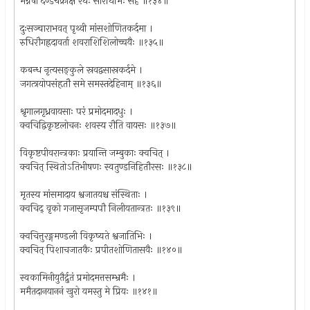
भग्नेषा दण्डचक्राक्षै रथैः सारथिभिः सह ॥१३४॥
दुःसञ्चाराभवत् पृथ्वी मांसशोणितकर्दमा ।
रुधिरौगह्रदावर्ता शवराशिशिलोच्चयैः ॥१३५॥
कबन्ध नृत्यसङ्कुले स्रवद्वसास्रकर्दमे ।
जगत्त्रयोपसंहृतौ समे समस्तदेहिनाम् ॥१३६॥
श्रृगालगृध्रवायसाः परं प्रमोदमादधुः ।
क्वचिद्विकृष्टलोचनः शवस्य रौति वायसः ॥१३७॥
विकृष्टपीवरान्त्रकाः प्रयान्ति जम्बुकाः क्वचित् ।
क्वचित् स्थितोऽतिभीषणः स्वतुण्डनिहितौरसः ॥१३८॥
मृतस्य मांसमादाय श्वजातयश्च संस्थिताः ।
क्वचिद् वृको गजासृजम्पपौ निलीयतान्त्रतः ॥१३९॥
क्वचित्तुरङ्गमण्डली विकृष्यते श्वजातिभिः ।
क्वचित् पिशाचजातकैः प्रपीतशोणितासवैः ॥१४०॥
स्वकामिनीयुतैर्द्रुतं प्रमोदमत्तसम्भ्रमैः ।
ममैतदानयाननं खुरो यमस्तु मे प्रियः ॥१४१॥