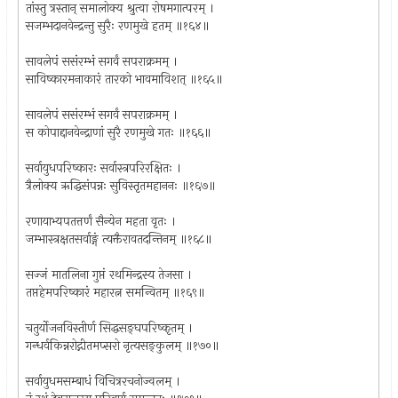
तांस्तु त्रस्तान् समालोक्य श्रुत्वा रोषमगात्परम् ।
सजम्भदानवेन्द्रन्तु सुरैः रणमुखे हतम् ॥१६४॥
सावलेपं ससंरम्भं सगर्वं सपराक्रमम् ।
साविष्कारमनाकारं तारको भावमाविशत् ॥१६५॥
सावलेपं ससंरम्भं सगर्वं सपराक्रमम् ।
स कोपाद्दानवेन्द्राणां सुरै रणमुखे गतः ॥१६६॥
सर्वायुधपरिष्कारः सर्वास्त्रपरिरक्षितः ।
त्रैलोक्य ऋद्धिसंपन्नः सुविस्तृतमहाननः ॥१६७॥
रणायाभ्यपतत्तर्णं सैन्येन महता वृतः ।
जम्भास्त्रक्षतसर्वाङ्गं त्यक्तैरावतदन्तिनम् ॥१६८॥
सज्जं मातलिना गुप्तं रथमिन्द्रस्य तेजसा ।
तप्तहेमपरिष्कारं महारत्न समन्वितम् ॥१६९॥
चतुर्योजनविस्तीर्ण सिद्धसङ्घपरिष्कृतम् ।
गन्धर्वकिन्नरोद्गीतमप्सरो नृत्यसङ्कुलम् ॥१७०॥
सर्वायुधमसम्बाधं विचित्ररचनोज्वलम् ।