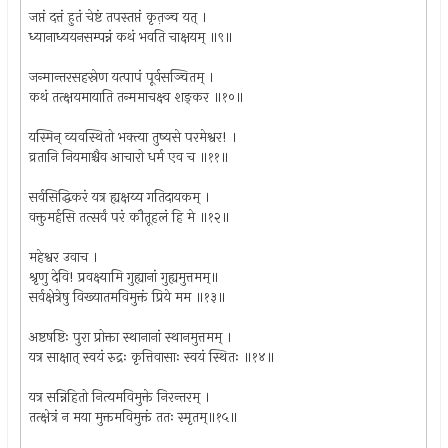
जप्तं दत्तं हुतं चेष्टं तपस्तप्तं कृत़ञ्च यत् ।
ध्यानाध्ययनसम्पन्नं कथं भवति चाक्षयम् ॥९॥
जन्मान्तरसहस्रेण यत्पापं पूर्वसञ्चितम् ।
कथं तत्क्षयमायाति तन्ममाचक्ष्व शङ्कर ॥१०॥
यस्मिन् व्यवस्थितो भक्त्या तुष्यसे परमेश्वर! ।
व्रतानि नियमाश्चैव आचारो धर्म एव च ॥११॥
सर्वसिद्धिकरं यत्र ह्यक्षय्य गतिदायकम् ।
वक्तुमर्हसि तत्सर्वं परं कौतूहलं हि मे ॥१२॥
महेश्वर उवाच ।
श्रृणु देवि! प्रवक्ष्यामि गुह्यानां गुह्यमुत्तमम्॥
सर्वक्षेत्रेषु विख्यातमविमुक्तं प्रिये मम ॥१३॥
अष्टषष्टिः पुरा प्रोक्ता स्थानानां स्थानमुत्तमम् ।
यत्र साक्षात् स्वयं रुद्रः कृत्तिवासाः स्वयं स्थितः ॥१४॥
यत्र सन्निहितो नित्यमविमुक्ते निरन्तरम् ।
तत्क्षेत्रं न मया मुक्तमविमुक्तं ततः स्मृतम्॥१५॥