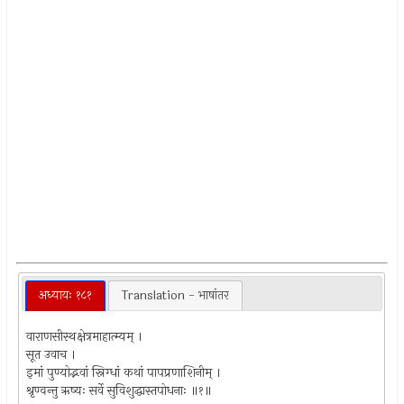
अध्यायः १८१
Translation - भाषांतर
वाराणसीस्थक्षेत्रमाहात्म्यम् ।
सूत उवाच ।
इमां पुण्योद्भवां स्निग्धां कथां पापप्रणाशिनीम् ।
श्रृण्वन्तु ऋष्यः सर्वे सुविशुद्धास्तपोधनाः ॥१॥