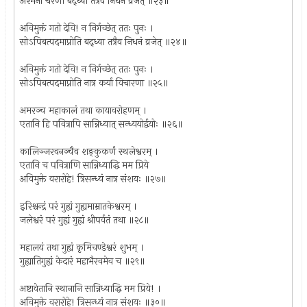
अश्मना चरणौ बद्ध्वा तत्रैव निधनं व्रजेत् ॥२३॥
अविमुक्तं गतो देवि! न निर्गच्छेत् ततः पुनः ।
सोऽपिबत्पदमाप्नोति बद्ध्वा तत्रैव निधनं व्रजेत् ॥२४॥
अविमुक्तं गतो देवि! न निर्गच्छेत् ततः पुनः ।
सोऽपिबत्पदमाप्नोति नात्र कर्या विचारणा ॥२५॥
अमरञ्च महाकालं तथा कायावरोहणम् ।
एतानि हि पवित्रापि सान्निध्यात् सन्ध्ययोर्द्वयोः ॥२६॥
कालिञ्जरवनञ्चैव शङ्कुकर्णं स्थलेश्वरम् ।
एतानि च पवित्राणि सान्निध्याद्धि मम प्रिये
अविमुक्ते वरारोहे! त्रिसन्ध्यं नात्र संशयः ॥२७॥
इरिश्चन्द्रं परं गुह्यं गुह्यमाम्रातकेश्वरम् ।
जलेश्वरं परं गुह्यं गुह्यं श्रीपर्वतं तथा ॥२८॥
महालयं तथा गुह्यं कृमिचण्डेश्वरं शुभम् ।
गुह्यातिगुह्यं केदारं महाभैरवमेव च ॥२९॥
अष्टावेतानि स्थानानि सान्निध्याद्धि मम प्रिये! ।
अविमुक्ते वरारोहे! त्रिसन्ध्यं नात्र संशयः ॥३०॥