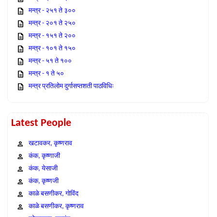
मन्त्र - २५१ ते ३००
मन्त्र - २०१ ते २५०
मन्त्र - १५१ ते २००
मन्त्र - १०१ ते १५०
मन्त्र - ५१ ते १००
मन्त्र - १ ते ५०
मन्त्र प्रतिलोम दुर्गासप्तशती पाठविधिः
Latest People
खटावकर, कृष्णराव
कंक, कृष्णाजी
कंक, येसाजी
कंक, कृष्णजी
काळे बसणीकर, गोविंद
काळे बसणीकर, कृष्णराव