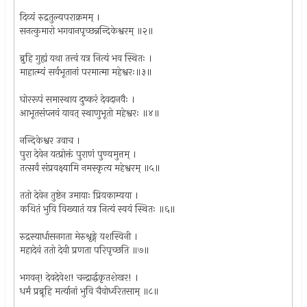
दिव्यं रुद्रतुल्यपराक्रमम् ।
सनत्कुमारो भगवानपृच्छन्नन्दिकेश्वरम् ॥२॥
ब्रुहि गुह्यं यथा तत्त्वं यत्र नित्यं भव स्थितः ।
माहात्म्यं सर्वभूतानां परमात्मा महेश्वरः॥३॥
घोररूपं समास्थाय दुष्करं देवदानवैः ।
आभूतसंप्लवं यावत् स्थाणुभूतो महेश्वरः ॥४॥
नन्दिकेश्वर उवाच ।
पुरा देवेन यत्प्रोक्तं पुराणं पुण्यमुत्तम् ।
तत्सर्वं संप्रवक्ष्यामि नमस्कृत्य महेश्वरम् ॥५॥
ततो देवेन तुष्टेन उमायाः प्रियकाम्यया ।
कथितं भुवि विख्यातं यत्र नित्यं स्वयं स्थितः ॥६॥
रुद्रस्यार्धासनगता मेरुश्रृङ्गे यशस्विनी ।
महादेवं ततो देवी प्रणता परिपृच्छति ॥७॥
भगवन्! देवदेवेश! चन्द्रार्द्धकृतशेखर! ।
धर्मं प्रब्रूहि मर्त्यानां भुवि चैवोर्ध्वरेतसाम् ॥८॥