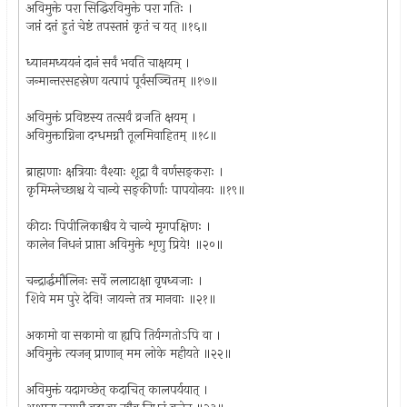
अविमुक्ते परा सिद्धिरविमुक्ते परा गतिः ।
जप्तं दत्तं हुतं चेष्टं तपस्तप्तं कृतं च यत् ॥१६॥
ध्यानमध्ययनं दानं सर्वं भवति चाक्षयम् ।
जन्मान्तरसहस्रेण यत्पापं पूर्वसञ्चितम् ॥१७॥
अविमुक्तं प्रविष्टस्य तत्सर्वं व्रजति क्षयम् ।
अविमुक्ताग्निना दग्धमग्नौ तूलमिवाहितम् ॥१८॥
ब्राह्मणाः क्षत्रियाः वैश्याः शूद्रा वै वर्णसङ्कराः ।
कृमिम्लेच्छाश्च ये चान्ये सङ्कीर्णाः पापयोनयः ॥१९॥
कीटाः पिपीलिकाश्चैव ये चान्ये मृगपक्षिणः ।
कालेन निधनं प्राप्ता अविमुक्ते शृणु प्रिये! ॥२०॥
चन्द्रार्द्धमौलिनः सर्वे ललाटाक्षा वृषध्वजाः ।
शिवे मम पुरे देवि! जायन्ते तत्र मानवाः ॥२१॥
अकामो वा सकामो वा ह्यपि तिर्यग्गतोऽपि वा ।
अविमुक्ते त्यजन् प्राणान् मम लोके महीयते ॥२२॥
अविमुक्तं यदागच्छेत् कदाचित् कालपर्ययात् ।