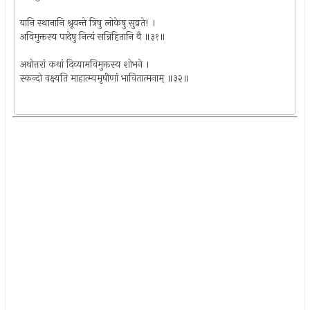
यानि स्थानानि श्रूयन्ते त्रिषु लोकेषु सुव्रते! ।
अविमुक्तस्य पादेषु नित्यं सन्निहितानि वै ॥३१॥
अथोत्तरां कथां दिव्यामविमुक्तस्य शोभने ।
स्कन्दो वक्ष्यति माहात्म्यमृषीणां भावितात्मनाम् ॥३२॥