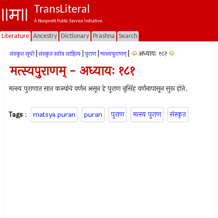
TransLiteral
A Nonprofit Public Service Initiative.
Literature
Ancestry
Dictionary
Prashna
Search
|
|
|
|
अध्यायः १८१
संस्कृत सूची
संस्कृत स्तोत्र साहित्य
पुराण
मत्स्यपुराणम्‌
मत्स्यपुराणम् - अध्यायः १८१
मत्स्य पुराणात सात कल्पांचे वर्णन असून हे पुराण नृसिंह वर्णनापासून सुरू होते.
Tags
:
matsya puran
puran
पुराण
मत्स्य पुराण
संस्कृत