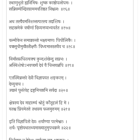
स्थाणुभूतो ह्यनिमिषः शुष्क काष्ठोपलोपमः ।
सन्नियम्येन्द्रियग्राममवतिष्ठत निश्चलः ॥१६॥
अथ तस्यैवमनिशन्तत्परस्य तदाशिषः ।
सहस्रमेकं वर्षाणां दिव्यमप्यभ्यवर्तत ॥१७॥
वल्मीकेन समाक्रान्तो भक्ष्यमाणः पिपीलिकैः ।
वज्रसूचीमुखैस्तीक्ष्णैः विध्यमानस्तथैव च ॥१८॥
निर्मांसरुधिरत्वक्च कुन्दशंखेन्दु सप्रभः ।
अस्थिशेषोऽभवच्छर्वं देवं वै चिन्तयन्नपि ॥१९॥
एतस्मिन्नन्तरे देवी विज्ञापयत शङ्करम् ।
देव्युवाच ।
उद्यानं पुनरेवेह द्रष्ट्रमिच्छामि सर्वदा ॥२०॥
क्षेत्रस्य देव माहात्म्यं श्रोतुं कौतूहलं हि मे ।
यतश्च प्रियमेतत्ते तथास्य फलमुत्तमम् ॥२१॥
इति विज्ञापितो देवः शर्वाण्या परमेश्वरः ।
शर्वः पृष्टोयथातथ्यमाख्यातुमुपचक्रमे ॥२२॥