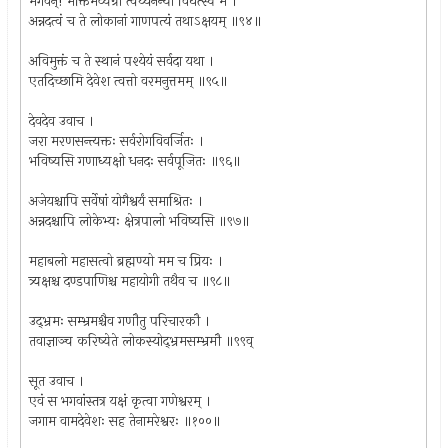
भगवन्! भक्तिमव्यग्रां त्वय्यनन्यां विधत्स्व मे ।
अन्नदत्वं च ते लोकानां गाणपत्यं तथाऽक्षयम् ॥९४॥
अविमुक्तं च ते स्थानं पश्येयं सर्वदा यथा ।
एतदिच्छामि देवेश त्वत्तो वरमनुत्तमम् ॥९५॥
देवदेव उवाच ।
जरा मरणसन्त्यक्तः सर्वरोगविवर्जितः ।
भविष्यसि गणाध्यक्षो धनदः सर्वपूजितः ॥९६॥
अजेयश्चापि सर्वेषां योगैश्वर्यं समाश्रितः ।
अन्नदश्चापि लोकेभ्यः क्षेत्रपालो भविष्यसि ॥९७॥
महाबलो महासत्वो ब्रह्मण्यो मम च प्रियः ।
त्र्यक्षश्च दण्डपाणिश्च महायोगी तथैव च ॥९८॥
उद्भ्रमः सम्भ्रमश्चैव गणौतु परिचारकौ ।
तवाज्ञाञ्च करिष्येते लोकस्योद्भ्रमसम्भ्रमौ ॥९९व्
सूत उवाच ।
एवं स भगवांस्तत्र यक्षं कृत्वा गणेश्वरम् ।
जगाम वामदेवेशः सह तेनामरेश्वरः ॥१००॥