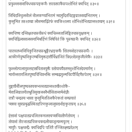
प्रफुल्लनानाविधचारुपङ्कजैः सरस्तटाकैरुपशोभितं क्वचित् ॥३०॥
निबिडनिचुलनीलं नीलकण्ठाभिरामं मदमुदितविहङ्गव्रातनादाभिरामम् ।
कुसुमित तरुशाखा लीनमत्तद्विरेफं नवकिशलय शोभिशोभितप्रान्तशाखम् ॥३१॥
क्वचिच्च दन्तिक्षतचारुवीरुधं क्वचिल्लतालिङ्गितचारुवृक्षकम् ।
क्वचिद्विलासालसगामिबर्हिणं निषेवितं किं पुरुषव्रजैः क्वचित् ॥३२॥
पारावतध्वनिविकूजितचारुश्रृङ्गैरभ्रङ्कषैः सितमनोहरचारुरूपैः ।
आकीर्णपुष्पनिकुरम्बविमुक्तहासैर्विभ्राजितं त्रिदशदेवकुलैरनेकैः ॥३३॥
फुल्लोत्पलागुरुसहस्रवितानयुक्तै स्तोयावयैस्तमनुशोभितदेवमार्गम् ।
मार्गान्तरागलितपुष्पविचित्रभक्ति सम्बद्धगुल्मविटपैर्विहगैरुपेतम् ॥३४॥
तुङ्गाग्रैर्नीलपुष्पस्तवकभरनतप्रान्तशाखैरशोकै-
र्मत्तालिव्रातगीतश्रुतिसुखजननैर्भासितान्तर्मनोज्ञैः
रात्रौ चन्द्रस्य भासा कुसुमिततिलकैरेकतां सम्प्रयातं
च्छाया सुप्तप्रबुद्धस्थितहरिणकुलालुप्तदर्भाङ्कुराग्रम् ॥३५॥
हंसानां पक्षपातप्रचलितकमलस्वच्छविस्तीर्णतोयम् ।
तोयानां तीरजातप्रविकचकदलीवाटनृत्यन्मयूरम् ।
मायुरैः पक्षचन्द्रैः क्वचिदपि पतितै रञ्जितक्ष्मप्रदेशम्