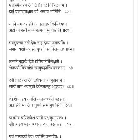
एतस्मिन्नन्तरे देवो देवीं प्राह गिरीन्द्रजाम् ।
दातुं प्रसादाद्यक्षाय वरं भक्ताय भामिनि ॥८०॥
भक्तो मम वरारोहे! तपसा हतकिल्बिषः ।
अहो वरमसौ लब्धमस्मत्तो भुवनेश्वरि! ॥८१॥
एवमुक्त्वा ततो देवः सह देव्या जगत्पतिः ।
जगाम यक्षो यत्रास्ते कृशो धमनिसन्ततः ॥८२॥
ततस्तं गुह्यकं देवी दृष्टिपातैर्निरीक्षती ।
श्वेतवर्णं विचर्माणं स्नायुबद्धास्थिपञ्जरम् ॥८३॥
देवी प्राह तदा देवं दर्शयन्ती च गुह्यकम् ।
सत्यं नाम भवानुग्रो देवैरुक्तस्तु शङ्कर!॥८४॥
ईदृशे चास्य तपसि न प्रयच्छसि यद्वरम् ।
अत्र क्षेत्रे महादेव! पुण्ये सम्यगुपासिते ॥८५॥
कथमेवं परिक्लेशं प्राप्तो यक्षकुमारकः ।
शीघ्रमस्य वरं यच्छ प्रसादात् परमेश्वर! ॥८६॥
एवं मन्वादयो देव! वदन्ति परमर्षयः ।