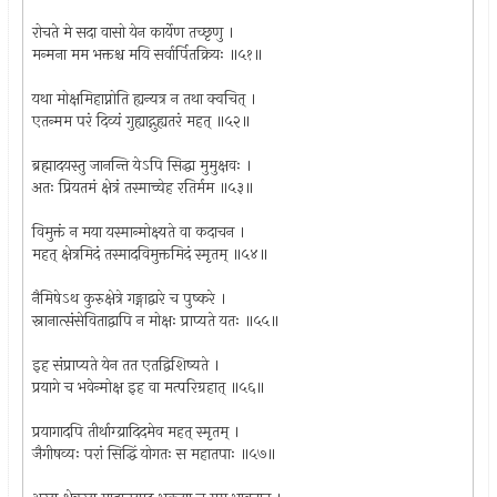
रोचते मे सदा वासो येन कार्येण तच्छृणु ।
मन्मना मम भक्तश्च मयि सर्वार्पितक्रियः ॥५१॥
यथा मोक्षमिहाप्नोति ह्यन्यत्र न तथा क्वचित् ।
एतन्मम परं दिव्यं गुह्याद्गुह्यतरं महत् ॥५२॥
ब्रह्मादयस्तु जानन्ति येऽपि सिद्धा मुमुक्षवः ।
अतः प्रियतमं क्षेत्रं तस्माच्चेह रतिर्मम ॥५३॥
विमुक्तं न मया यस्मान्मोक्ष्यते वा कदाचन ।
महत् क्षेत्रमिदं तस्मादविमुक्तमिदं स्मृतम् ॥५४॥
नैमिषेऽथ कुरुक्षेत्रे गङ्गाद्वारे च पुष्करे ।
स्नानात्संसेविताद्वापि न मोक्षः प्राप्यते यतः ॥५५॥
इह संप्राप्यते येन तत एतद्विशिष्यते ।
प्रयागे च भवेन्मोक्ष इह वा मत्परिग्रहात् ॥५६॥
प्रयागादपि तीर्थाग्य्रादिदमेव महत् स्मृतम् ।
जैगीषव्यः परां सिद्धिं योगतः स महातपाः ॥५७॥