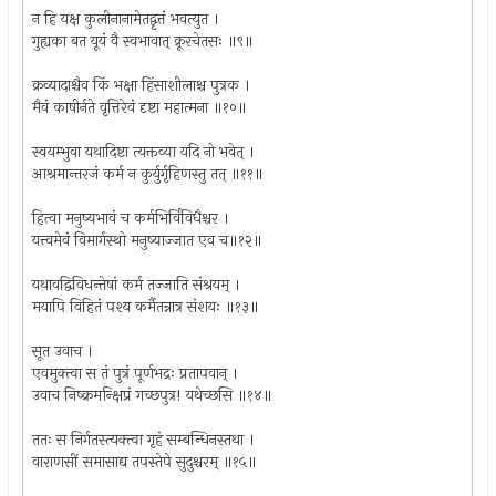
न हि यक्ष कुलीनानामेतद्वृत्तं भवत्युत ।
गुह्यका बत यूयं वै स्वभावात् क्रूरचेतसः ॥९॥
क्रव्यादाश्चैव किं भक्षा हिंसाशीलाश्च पुत्रक ।
मैवं काषीर्नते वृत्तिरेवं दृष्टा महात्मना ॥१०॥
स्वयम्भुवा यथादिष्टा त्यक्तव्या यदि नो भवेत् ।
आश्रमान्तरजं कर्म न कुर्युर्गृहिणस्तु तत् ॥११॥
हित्वा मनुष्यभावं च कर्मभिर्विविधैश्चर ।
यत्त्वमेवं विमार्गस्थो मनुष्याज्जात एव च॥१२॥
यथावद्विविधन्तेषां कर्म तज्जाति संश्रयम् ।
मयापि विहितं पश्य कर्मैतन्नात्र संशयः ॥१३॥
सूत उवाच ।
एवमुक्त्वा स तं पुत्रं पूर्णभद्रः प्रतापवान् ।
उवाच निष्क्रमन्क्षिप्रं गच्छपुत्र! यथेच्छसि ॥१४॥
ततः स निर्गतस्त्यक्त्वा गृहं सम्बन्धिनस्तथा ।
वाराणसीं समासाद्य तपस्तेपे सुदुश्चरम् ॥१५॥