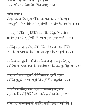
निर्जगाम च देवेशः पार्वत्या सह शङ्करः ।
उद्यानं दर्शयामास देव्या देवः पिनाकधृक् ॥२३॥
देवदेव उवाच ।
प्रोत्फुल्लनानाविध गुल्मशोभितं लताप्रतानावनतं मनोहरम् ।
विरूढपुष्पैः परितः प्रियङ्गुभिः सुपुष्पितैः कण्टकितैश्च केतकैः ॥२४॥
तमालगुल्मैर्निचितं सुगन्धिभिः सकर्णिकारैर्बकुलैश्च सर्वशः ।
अशोकपुन्नागवरैः सुपुष्पितैर्द्विरेफमालाकुल पुष्पसञ्चयैः ॥२५॥
क्वचित् प्रफुल्लाम्बुजरेणुरूषितैः विहङ्गमैश्चारुकलप्रणादिभिः ।
विनादितं सारसमण्डनादिभिः प्रमत्तदात्यूहरुतैश्च वल्गुभिः ॥२६॥
क्वचिच्च चक्राह्वरवोपनादितं क्वचिच्च कादम्ब कदम्बकैर्युतम् ।
क्वचिच्च कारण्डवनादनादितं क्वचिच्च मत्तालिकुलाकुलीकृतम् ॥२७॥
मदाकुलाभिस्त्वमराङ्गनाभिर्निषेवितञ्चारु सुगन्धिपुष्पम् ।
क्वचित् सुपुष्पैः सहकारवृक्षैर्लतोपगूढैस्तिल कद्रुमैश्च ॥२८॥
प्रगीतविद्याधरसिद्धचारणं प्रवृत्तनृत्याप्सरसाङ्गणाकुलम् ।
प्रहृष्टनानाविधपक्षिसेवितं प्रमत्तहारीतकुलोपनादितम् ॥२९॥
मृगेन्द्रनादाकुलसत्वमानसैः क्वचित् क्वचित्द्वन्द्वकदम्बकैर्मृगैः ।