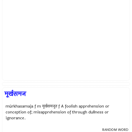
मूर्खसमज
mūrkhasamaja f m मूर्खसमजूत f A foolish apprehension or
conception of; misapprehension of through dullness or
ignorance.
RANDOM WORD