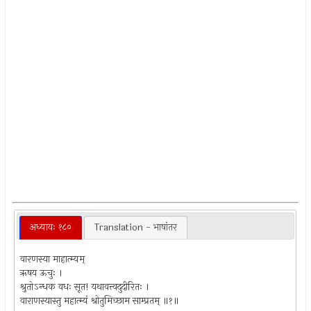
अध्यायः १८०
Translation - भाषांतर
वारणस्या माहात्म्यम्
ऋषय ऊचुः ।
श्रुतोऽन्धक वधः सूत! यथावत्त्वदुदीरितः ।
वाराणस्यास्तु महात्म्यं श्रोतुमिच्छाम साम्प्रतम् ॥१॥