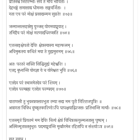
व्रतिनश्च निरारम्भाः सर्वे ते मयि भाविताः ।
देहभङ्गं समासाद्य धीमन्तः सङ्गवर्जिताः ।
गता एव परं मोक्षं प्रसादान्मम सुव्रते! ॥७३॥
जन्मान्तरसहस्रेषु युञ्जन् योगमवाप्नुयात् ।
तमिहैव परं मोक्षं मरणादधिगच्छति ॥७४॥
एतत्सङ्क्षेपतो देवि! क्षेत्रस्यास्य महत्फलम् ।
अविमुक्तस्य कथितं मया ते गुह्यमुत्तमम् ॥७५॥
अतः परतरं नास्ति सिद्धिगुह्यं महेश्वरि! ।
एतद् बुध्यन्ति योगज्ञा ये च योगेश्वरा भुवि ॥७६॥
एतदेव परं स्थानमेतदेव परं शिवम् ।
एतदेव परम्ब्रह्म एतदेव परम्पदम् ॥७७॥
वाराणसी तु भुवनत्रयसारभूता रम्या सदा मम पुरी गिरिराजपुत्रि! ॥
अत्रागता विविध दुष्कृतकारिणोऽपि पापक्षयाद्विरजसः प्रतिभान्ति मर्त्याः ॥७८॥
एतत्स्मृतं प्रियतमं मम देवि! नित्यं क्षेत्रं विचित्रतरुगुल्मलतासु पुष्पम् ।
अस्मिन्मृतास्तनुभृतः पदमाप्नुवन्ति मूर्खागमेन रहितापि न संशयोऽत्र ॥७९॥
सूत उवाच ।