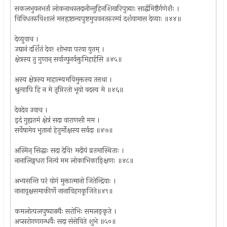
सकलभुवनभर्ता लोकनाथस्तदानीन्तुहिनशिखरिपुत्र्याः सार्द्धमिष्टैर्गणेशैः ।
विविधतरुविशालं मत्तहृष्टान्यपुष्टमुपवनतरुरम्यं दर्शयामास देव्याः ॥४४॥
देव्युवाच ।
उद्यानं दर्शितं देव! शोभया परया युतम् ।
क्षेत्रस्य तु गुणान् सर्वान्पुनर्वक्तुमिहार्हसि ॥४५॥
अस्य क्षेत्रस्य माहात्म्यमविमुक्तस्य तत्तथा ।
श्रुत्वापि हि न मे तृप्तिरतो भूयो वदस्व मे ॥४६॥
देवदेव उवाच ।
इदं गुह्यतमं क्षेत्रं सदा वाराणसी मम ।
सर्वेषामेव भूतानां हेतुर्मोक्षस्य सर्वदा ॥४७॥
अस्मिन् सिद्धाः सदा देवि! मदीयं व्रतमास्थिताः ।
नानालिङ्गधरा नित्यं मम लोकाभिकाङ्क्षिणः ॥४८॥
अभ्यसन्ति परं योगं मुक्तात्मानो जितेन्द्रियाः ।
नानावृक्षसमाकीर्णे नानाविहगकूजिते॥४९॥
कमलोत्पलपुष्पाढ्यैः सरोभिः समलङ्कृते ।
अप्सरोगणगन्धर्वैः सदा संसेविते शुभे ॥५०॥