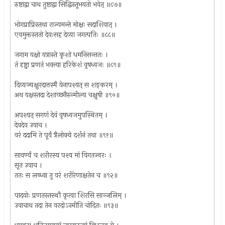
रुष्टाद्वा चाथ तुष्टाद्वा सिद्धिस्तूभयतो भवेत् ॥८७॥
भोगप्राप्रिस्तथा राज्यमन्ते मोक्षः सदाशिवात् ।
एवमुक्तस्ततो देवःसह देव्या जगत्पतिः ॥८८॥
जगाम यक्षो यत्रास्ते कृशो धमनिसन्ततः ।
तं दृष्ट्वा प्रणतं भक्त्या हरिकेशं वृषध्वजः ॥८९॥
दिव्यञ्चक्षुरदात्तस्मै येनापश्यत् स शङ्करम् ।
अथ यक्षस्तदा देशाच्छनैरुन्मील्य चक्षुषी ॥९०॥
अपश्यत् सगणं देवं वृषध्वजमुपस्थितम् ।
देवदेव उवाच ।
वरं ददामि ते पूर्वं त्रैलोक्ये दर्शनं तथा ॥९१॥
सावर्ण्यं च शरीरस्य पश्य मां विगतज्वरः ।
सूत उवाच ।
ततः स लब्ध्वा तु वरं शरीरेणाक्षतेन च ॥९२॥
पादयोः प्रणतस्तस्थौ कृत्वा शिरसि साञ्जलिम् ।
उवाचाथ तदा तेन वरदोऽस्मीति चोदितः ॥९३॥