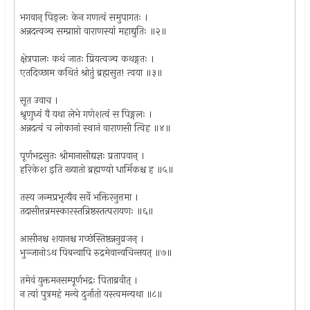
भगवान् पिङ्लः केन गणत्वं समुपागतः ।
अन्नदत्त्वञ्च सम्प्राप्तो वाराणस्यां महाद्युतिः ॥२॥
क्षेत्रपालः कथं जातः प्रियत्वञ्च कथङ्गतः ।
एतदिच्छाम कथितं श्रोतुं ब्रह्मसुत! त्वया ॥३॥
सूत उवाच ।
श्रृणुध्वं वै यथा लेभे गणेशत्वं स पिङ्गलः ।
अन्नदत्वं च लोकानां स्थानं वाराणसी त्विह ॥४॥
पूर्णभद्रसुतः श्रीमानासीद्यज्ञः प्रतापवान् ।
हरिकेश इति ख्यातो ब्रह्मण्यो धार्मिकश्च ह ॥५॥
तस्य जन्मप्रभृत्यैव सर्वे भक्तिरनुत्तमा ।
तदासीत्तन्नमस्कारस्तन्निष्ठस्तत्परायणः ॥६॥
आसीनश्च शयानश्च गच्छंस्तिष्ठन्ननुव्रजन् ।
भुञ्जानोऽथ पिबन्वापि रुद्रमेवान्वचिन्तयत् ॥७॥
तमेवं युक्तमनसम्पूर्णभद्रः पिताब्रवीत् ।
न त्वां पुत्रमहं मन्ये दुर्जातो यस्त्वमन्यथा ॥८॥