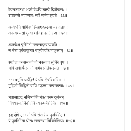
देवराजस्तथा शक्रो येऽपि चान्ये दिवौकसः ।
उपासन्ते महात्मानः सर्वे मामेव सुव्रते ॥६६॥
अन्येऽपि योगिनः सिद्धाश्छन्नरूपा महाव्रताः ।
अनन्यमनसो भूत्वा मामिहोपसते सदा ॥६७॥
अलर्कश्च पुरीमेतां मत्प्रसाददवाप्स्यति ।
स चैनां पूर्ववत्कृत्वा चातुर्वर्ण्याश्रमाकुलाम् ॥६८॥
स्फीतां जनसमाकीर्णां भक्त्याच सुचिरं नृपः ।
मयि सर्वार्पितप्राणो मामेव प्रतिपत्स्यते ॥६९॥
ततः प्रभृति चार्वङ्गि! येऽपि क्षेत्रनिवासिनः ।
गृहिणो लिङ्गिनो वापि मद्भक्ता मत्परायणाः ॥७०॥
मत्प्रसादाद् भजिष्यन्ति मोक्षं परम दुर्लभम् ।
विषयासक्तचित्तोऽपि त्यक्तधर्मरतिर्नरः ॥७१॥
इह क्षेत्रे मृतः सोऽपि संसारं न पुनर्विशेत् ।
ये पुनर्निर्ममा धीराः सत्वस्था विजितेन्द्रियाः ॥७२॥