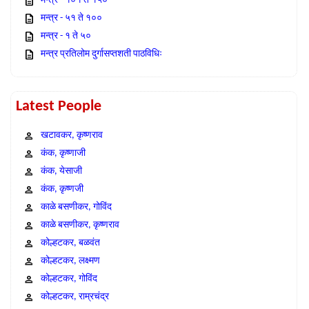
मन्त्र - १०१ ते १५०
मन्त्र - ५१ ते १००
मन्त्र - १ ते ५०
मन्त्र प्रतिलोम दुर्गासप्तशती पाठविधिः
Latest People
खटावकर, कृष्णराव
कंक, कृष्णाजी
कंक, येसाजी
कंक, कृष्णजी
काळे बसणीकर, गोविंद
काळे बसणीकर, कृष्णराव
कोल्हटकर, बळवंत
कोल्हटकर, लक्ष्मण
कोल्हटकर, गोविंद
कोल्हटकर, राम्रचंद्र