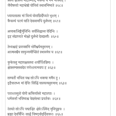
अस्य क्षेत्रस्य माहात्म्याद् भक्त्या च मम भावनात् ।
जैगीषव्यो महाश्रेष्ठो योगिनां स्थानमिष्यते ॥५८॥
ध्यायतस्तत्र मां नित्यं योगाग्निर्दीप्यते भृशम् ।
कैवल्यं परमं याति देवानामपि दुर्लभम् ॥५९॥
अव्यक्तलिङ्गैर्मुनिभिः सर्वसिद्धान्त वेदिभिः ।
इह संप्राप्यते मोक्षो दुर्लभो देवदानवैः ॥६०॥
तेभ्यश्चाहं प्रयच्छामि भोगैश्वर्यमनुत्तमम् ।
आत्मनश्चैव सायुज्यमीप्सितं स्थानमेव च ॥६१॥
कुबेरस्तु महायक्षस्तथा शर्वार्पितक्रियः ।
क्षेत्रसम्वसनादेव गणेशत्वमवाप ह ॥६२॥
सम्वर्तो भविता यश्च सोऽपि भक्त्या ममैव तु ।
इहैवाराध्य मां देवि! सिद्धिं यास्यत्यनुत्तमाम् ॥६३॥
पराशरसुतो योगी ऋषिर्व्यासो महातपाः ।
धर्मकर्त्ता भविष्यश्च वेदसंस्था प्रवर्तकः ॥६४॥
रंस्यते सोऽपि पद्माक्षि! क्षेत्रेऽस्मिन् मुनिपुङ्गवः ।
ब्रह्मा देवर्षिभिः सार्द्धं विष्णुर्वायुर्दिवाकरः ॥६५॥