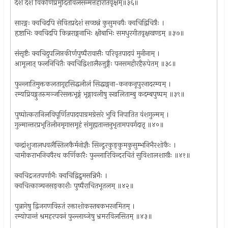
देशे देशे विकीर्णप्रमुदितविलसन्मत्तहारीतवृक्षम्॥३६॥
सारङ्गः क्वचिदपि सेवितप्रदेशं सच्छन्नं कुसुमचयैः क्वचिद्विचित्रैः ।
हृष्टाभिः क्वचिदपि किन्नराङ्गनाभिः क्षीबाभिः समधुरगीतवृक्षखण्डम् ॥३७॥
संसृष्टैः क्वचिदुपलिप्तकीर्णपुष्पैरावासैः परिवृतपादपं मुनीनाम् ।
आमूलात् फलनिचितैः क्वचिद्विशालैरुत्तुङ्गैः पनसमहीरहैरुपेतम् ॥३८॥
फुल्लातिमुक्तकलतागृहसिद्धलीलं सिद्धाङ्गना-कनकनूपुरनादरम्यम् ।
रम्यप्रियङ्गुतरुमञ्जरिसक्तभृङ्गं भृङ्गावलीषु स्खलिताम्बु कदम्बपुष्पम् ॥३९॥
पुष्पोत्करानिलविघूर्णितपादपाग्रमग्रेसरे भुवि निपातित वंशगुल्मम् ।
गुल्मान्तरप्रभृतिलीनमृगासमूहं संमुह्यतान्तनुभृतामपवर्गदातृ ॥४०॥
चन्द्रांशुजालधवलैस्तिलकैर्मनोज्ञैः सिन्दूरकुङ्कुमकुसुम्भनिभैरशोकैः ।
चामीकराभनिचयैरथ कर्णिकारैः फुल्लारिविन्दरचितं सुविशालशाखैः ॥४१॥
क्वचिद्रजतपर्णाभैः क्वचिद्विद्रुमसन्निभैः ।
क्वचित्काञ्चनसङ्काशैः पुष्पैराचितभूतलम् ॥४२॥
पुन्नागेषु द्विजगणविरुतं रक्ताशोकस्तबकभरनमितम् ।
रम्योपान्तं श्रमहरपवनं फुल्लाब्जेषु भ्रमरविलसितम् ॥४३॥