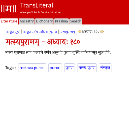
TransLiteral
A Nonprofit Public Service Initiative.
Literature
Ancestry
Dictionary
Prashna
Search
|
|
|
|
अध्यायः १८०
संस्कृत सूची
संस्कृत स्तोत्र साहित्य
पुराण
मत्स्यपुराणम्‌
मत्स्यपुराणम् - अध्यायः १८०
मत्स्य पुराणात सात कल्पांचे वर्णन असून हे पुराण नृसिंह वर्णनापासून सुरू होते.
Tags
:
matsya puran
puran
पुराण
मत्स्य पुराण
संस्कृत