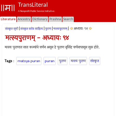
TransLiteral
A Nonprofit Public Service Initiative.
Literature
Ancestry
Dictionary
Prashna
Search
|
|
|
|
अध्यायः ९४
संस्कृत सूची
संस्कृत स्तोत्र साहित्य
पुराण
मत्स्यपुराणम्‌
मत्स्यपुराणम् - अध्यायः ९४
मत्स्य पुराणात सात कल्पांचे वर्णन असून हे पुराण नृसिंह वर्णनापासून सुरू होते.
Tags
:
matsya puran
puran
पुराण
मत्स्य पुराण
संस्कृत