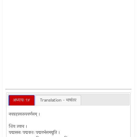
अध्यायः ९४
Translation - भाषांतर
नवग्रहस्वरूपवर्णनम् ।
शिव उवाच ।
पद्मासनः पद्मकरः पद्मगर्भसमद्युति ।