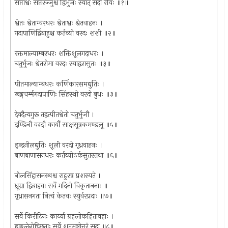
सप्ताश्वः सप्तरज्जुश्च द्विभुजः स्यात् सदा रविः ॥१॥
श्वेतः श्वेताम्वरधरः श्वेताश्वः श्वेतवाहनः ।
गदापाणिर्द्विबाहुश्च कर्तव्यो वरदः शशी ॥२॥
रक्तमाल्याम्बरधरः शक्तिशूलगदाधरः ।
चतुर्भुजः श्वेतरोमा वरदः स्याद्वरासुतः ॥३॥
पीतमाल्याम्बधरः कर्णिकारसमद्युतिः ।
खङ्गचर्म्मगदापाणिः सिंहस्थो वरदो बुधः ॥३॥
देवदैत्यगुरू तद्वत्पीतश्वेतो चतुर्भुजौ ।
दण्डिनौ वरदौ कार्यौ साक्षसूत्रकमण्डलू ॥५॥
इन्द्रनीलद्युतिः शूली वरदो गृध्रवाहनः ।
बाणबाणासनधरः कर्तव्योऽर्कसुतस्तथा ॥६॥
नीलसिंहासनस्थश्च राहुरत्र प्रशस्यते ।
ध्रूम्रा द्विबाहवः सर्वे गदिनो विकृताननाः ॥
गृध्रासनगता नित्यं केतवः स्युर्वरप्रदाः ॥७॥
सर्वे किरीटिनः कार्य्या ग्रहलोकहितावहाः ।
ह्यङ्गुलेनोच्छ्रिताः सर्वे शतमष्टोत्तरं सदा ॥८॥