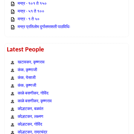
मन्त्र - १०१ ते १५०
मन्त्र - ५१ ते १००
मन्त्र - १ ते ५०
मन्त्र प्रतिलोम दुर्गासप्तशती पाठविधिः
Latest People
खटावकर, कृष्णराव
कंक, कृष्णाजी
कंक, येसाजी
कंक, कृष्णजी
काळे बसणीकर, गोविंद
काळे बसणीकर, कृष्णराव
कोल्हटकर, बळवंत
कोल्हटकर, लक्ष्मण
कोल्हटकर, गोविंद
कोल्हटकर, राम्रचंद्र