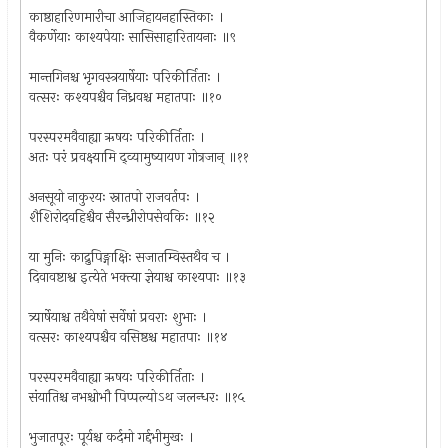
काष्ठाहारिणमारीचा आजिहायनहास्तिकाः ।
वैकर्णेयाः काश्यपेयाः सासिसाहारितायनाः ॥९
मान्तगिनश्च भृगवस्त्रयार्षेयाः परिकीर्तिताः ।
वत्सरः कश्यपश्चैव निध्रवश्च महातपाः ॥१०
परस्परमवैवाह्या ऋषयः परिकीर्तिताः ।
अतः परं प्रवक्ष्यामि द्व्यामुष्यायण गोत्रजान् ॥११
अनसूयो नाकुरयः स्नातपो राजवर्तपः ।
शैशिरोदवहिश्चैव सैरन्ध्रीरोपसेवकिः ॥१२
या मुनिः काद्रुपिङ्गाक्षिः सजातम्विस्तथैव च ।
दिवावष्टाश्व इत्येते भक्त्या ज्ञेयाश्च काश्यपाः ॥१३
त्र्यार्षेयाश्च तथैवेषां सर्वेषां प्रवराः शुभाः ।
वत्सरः काश्यपश्चैव वसिष्ठश्च महातपाः ॥१४
परस्परमवैवाह्या ऋषयः परिकीर्तिताः ।
संयातिश्च नभश्चोभौ पिप्पल्योऽथ जलन्धरः ॥१५
भुजातपूरः पूर्यश्च कर्दमो गर्द्दभीमुखः ।