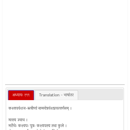
अध्यायः १९९
Translation - भाषांतर
कश्यपवंशज-ऋषीणां नामगोत्रवंशप्रवरवर्णनम् ।
मत्स्य उवाच ।
मरीचेः कश्यपः पुत्रः कश्यपस्य तथा कुले ।