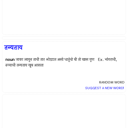
तन्यताय
noun
जाका लागून ताची तार ओडटात असो धातूंचो बी तो खास गूण Ex.
भांगराची,
रुप्याची तन्यताय खूब आसता
RANDOM WORD
SUGGEST A NEW WORD!