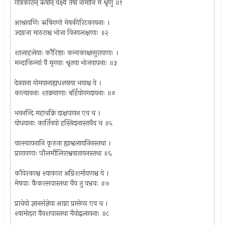
गोत्रकारान् ऋषीन् वक्ष्ये तेषां नामानि मे श्रृणु ॥१
आश्रायणिः ऋषिगणो मेषकीरिटकायनाः ।
उदग्रजा माठराश्च भोजा विनयलक्षणाः ॥२
शालाहलेयाः कौरिष्टाः कन्यकाश्चासुरायणाः ।
मन्दाकिन्यां वै मृगयाः श्रृतया भोजयापनाः ॥३
देवयाना गोमयानाह्यधश्छाया भयाश्च ये ।
कात्यायनाः शाक्रयाणाः बर्हियोगगदायनाः ॥४
भवनन्दि महाचक्रि दाक्षपायन एव च ।
योधयानाः कार्तिवयो हस्तिदानास्तथैव च ॥५
वात्स्यायनानि कृतजा ह्याश्वलायनिनस्तथा ।
प्रागायणाः पौलमौलिराश्ववातायनस्तथा ॥६
कौवेरकाश्च श्याकारा अग्निशर्मायणश्च ये ।
मेषपाः कैकरसपास्तथा चैव तु वभ्रवः ॥७
प्राचेयो ज्ञानसंज्ञेया आग्ना प्रासेव्य एव च ।
श्यामोदरा वैवशपास्तथा चैवोद्बलायनाः ॥८