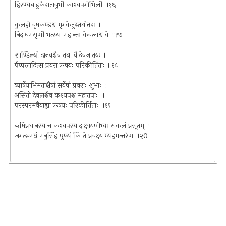
हिरण्यबाहुकैरातावुभौ काश्यपगोभिलौ ॥१६
कुलहो वृषकण्डश्च मृगकेतुस्तथोत्तरः ।
निदाघमसृणौ भत्स्या महान्तः केवलाश्च ये ॥१७
शाण्डिल्यो दानवश्चैव तथा वै देवजातयः ।
पैप्पलादित्स प्रवरा ऋषयः परिकीर्तिताः ॥१८
त्र्यार्षेयाभिमताश्चैषां सर्वेषां प्रवराः शुभाः ।
असितो देवलश्चैव कश्यपश्च महातपाः ।
परस्परमवैवाह्या ऋषयः परिकीर्तिताः ॥१९
ऋषिप्रधानस्य च कश्यपस्य दाक्षायणीभ्यः सकलं प्रसूतम् ।
जगत्समग्रं मनुसिंह पुण्यं किं ते प्रवक्ष्याम्यहमन्तरेण ॥२0