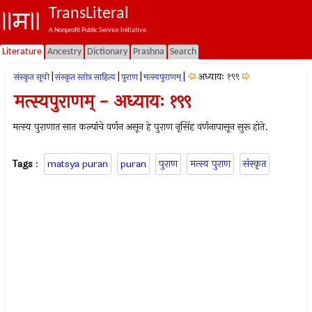
TransLiteral
A Nonprofit Public Service Initiative.
Literature
Ancestry
Dictionary
Prashna
Search
|
|
|
|
अध्यायः १९९
संस्कृत सूची
संस्कृत स्तोत्र साहित्य
पुराण
मत्स्यपुराणम्‌
मत्स्यपुराणम् - अध्यायः १९९
मत्स्य पुराणात सात कल्पांचे वर्णन असून हे पुराण नृसिंह वर्णनापासून सुरू होते.
Tags
:
matsya puran
puran
पुराण
मत्स्य पुराण
संस्कृत