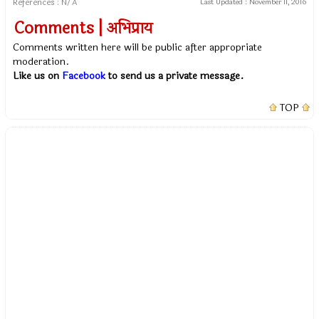
References : N/A
Last Updated :
November 11, 2016
Comments | अभिप्राय
Comments written here will be public after appropriate
moderation.
Like us on
Facebook
to send us a private message.
TOP