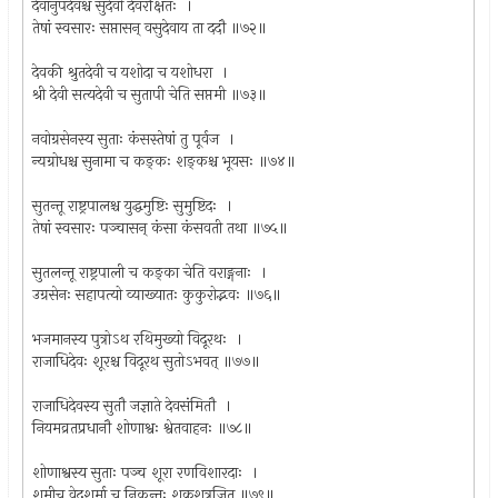
देवानुपदेवश्च सुदेवो देवरक्षितः ।
तेषां स्वसारः सप्तासन् वसुदेवाय ता ददौ ॥७२॥
देवकी श्रुतदेवी च यशोदा च यशोधरा ।
श्री देवी सत्यदेवी च सुतापी चेति सप्तमी ॥७३॥
नवोग्रसेनस्य सुताः कंसस्तेषां तु पूर्वज ।
न्यग्रोधश्च सुनामा च कङ्कः शङ्कश्च भूयसः ॥७४॥
सुतन्तू राष्ट्रपालश्च युद्धमुष्टिः सुमुष्टिदः ।
तेषां स्वसारः पञ्चासन् कंसा कंसवती तथा ॥७५॥
सुतलन्तू राष्ट्रपाली च कङ्का चेति वराङ्गनाः ।
उग्रसेनः सहापत्यो व्याख्यातः कुकुरोद्भवः ॥७६॥
भजमानस्य पुत्रोऽथ रथिमुख्यो विदूरथः ।
राजाधिदेवः शूरश्च विदूरथ सुतोऽभवत् ॥७७॥
राजाधिदेवस्य सुतौ जज्ञाते देवसंमितौ ।
नियमव्रतप्रधानौ शोणाश्वः श्वेतवाहनः ॥७८॥
शोणाश्वस्य सुताः पञ्च शूरा रणविशारदाः ।
शमीच वेदशर्मा च निकुन्तः शक्रशत्रुजित् ॥७९॥