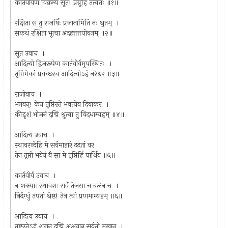
कार्तवीर्येण विक्रम्य सूत! प्रब्रूहि तत्वतः ॥१॥
रक्षिता स तु राजर्षिः प्रजानामिति नः श्रुतम् ।
सकथं रक्षिता भूत्वा अदहत्तत्तपोवनम् ॥२॥
सूत उवाच ।
आदित्यो द्विजरूपेण कार्तवीर्यमुपस्थितः ।
तृप्तिमेकां प्रयच्छस्व आदित्योऽहं नरेश्वर ॥३॥
राजोवाच ।
भगवन्! केन तृप्तिस्ते भवत्येव दिवाकर ।
कीद्रृशं भोजनं दद्मि श्रुत्वा तु विदधाम्यहम् ॥४॥
आदित्य उवाच ।
स्थावरन्देहि मे सर्वमाहारं ददतां वर ।
तेन तृप्तो भवेयं वै सा मे तृप्तिर्हि पार्थिव ॥५॥
कार्तवीर्य उवाच ।
न शक्याः स्थावराः सर्वे तेजसा च बलेन च ।
निर्दग्धुं तपतां श्रेष्ठ! तेन त्वां प्रणमाम्यहम् ॥६॥
आदित्य उवाच ।
तुष्टस्तेऽहं शरान् दद्मि अक्षयान् सर्वतो मुखान् ।