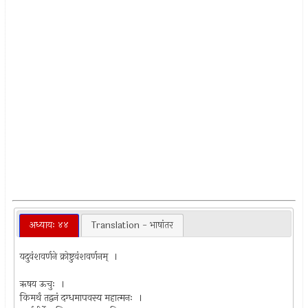
अध्यायः ४४
Translation - भाषांतर
यदुवंशवर्णने क्रोष्टुवंशवर्णनम् ।
ऋषय ऊचुः ।
किमर्थं तद्वनं दग्धमापवस्य महात्मनः ।