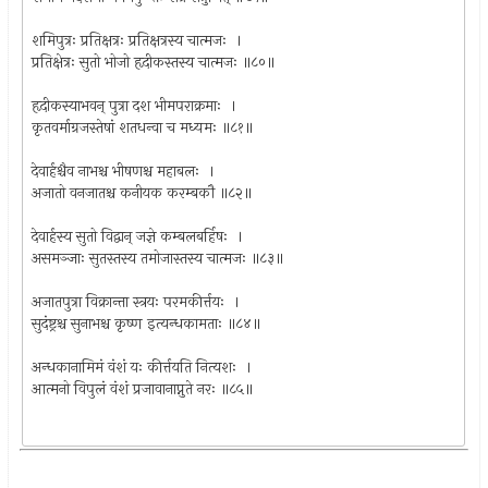
शमिपुत्रः प्रतिक्षत्रः प्रतिक्षत्रस्य चात्मजः ।
प्रतिक्षेत्रः सुतो भोजो हृदीकस्तस्य चात्मजः ॥८०॥
हृदीकस्याभवन् पुत्रा दश भीमपराक्रमाः ।
कृतवर्माग्रजस्तेषां शतधन्वा च मध्यमः ॥८१॥
देवार्हश्चैव नाभश्च भीषणश्च महाबलः ।
अजातो वनजातश्च कनीयक करम्बकौ ॥८२॥
देवार्हस्य सुतो विद्वान् जज्ञे कम्बलबर्हिषः ।
असमञ्जाः सुतस्तस्य तमोजास्तस्य चात्मजः ॥८३॥
अजातपुत्रा विक्रान्ता स्त्रयः परमकीर्त्तयः ।
सुदंष्ट्रश्च सुनाभश्च कृष्ण इत्यन्धकामताः ॥८४॥
अन्धकानामिमं वंशं यः कीर्त्तयति नित्यशः ।
आत्मनो विपुलं वंशं प्रजावानाप्नुते नरः ॥८५॥