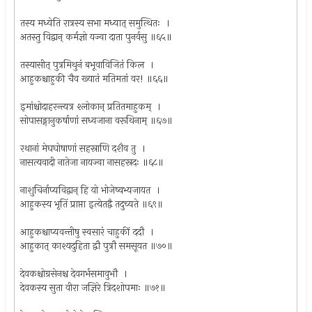
तस्य मध्येति रात्रस्य सभा मध्यात् समुत्थितः ।
अतस्तु विद्वान् कर्मज्ञो यज्वा दाता पुनर्वसु ॥६५॥
तस्यासीत् पुत्रमिथुनं बभूवाविजितं किल ।
आहुकश्चाहुकी चैव ख्यातं मतिमतां वर! ॥६६॥
इमांश्चोदाहरन्त्यत्र श्लोकान् प्रतितमाहुकम् ।
सोपासङ्गानुकर्षाणां सध्वजाना वरूथिनाम् ॥६७॥
रथानां मेघघोषाणां सहस्राणि दशैव तु ।
नासत्यवादी नातेजा नायज्वा नासहस्रदः ॥६८॥
नाशुचिर्नाप्यविद्वान् हि यो भोजेष्वभ्यजायत ।
आहुकस्य भृतिं प्राप्ता इत्येतद्वै तदुच्यते ॥६९॥
आहुकश्चाप्यवन्तीषु स्वसारं चाहुकीं ददौ ।
आहुकात् काश्यदुहिता द्वौ पुत्रौ समसूयत ॥७०॥
देवकश्चोग्रसेनश्च देवगर्भसमावुभौ ।
देवकस्य सुता वीरा जज्ञिरे त्रिदशोपमाः ॥७१॥