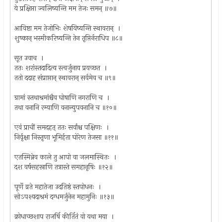
ये प्रक्षिप्ता ज्वलिष्यन्ति मम तेजः समन् ॥७॥
आविष्टा मम तेजोभिः शेषयिष्यन्ति स्थावरान् ।
शुष्कान् भस्मीकरिष्यन्ति तेन तृप्तिर्नराधिप ॥८॥
सूत उवाच ।
ततः शरांस्तदादित्य स्त्वर्जुनाय प्रयच्छत ।
ततो ददाह संप्राप्तान् स्थावरान् सर्वमेव च ॥९॥
ग्रामां स्तथाश्रमांश्चैव घोषाणि नगराणि च ।
तथा वनानि रम्याणि वनान्युपवनानि च ॥१०॥
एवं प्राचीं समदहत् ततः सर्वांश्च पक्षिणः ।
निर्वृक्षा निस्तृणा भूमिर्हता घोरेण तेजसा ॥११॥
एतस्मिन्नेव काले तु आपो वा जलमास्थितः ।
दश वर्षसहस्राणि तत्रास्ते समहानृषिः ॥१२॥
पूर्णे व्रते महातेजा उदतिष्ठं स्तपोधनः ।
सोऽपश्यदाश्रमं दग्धमर्जुनेन महामुनिः ॥१३॥
क्रोधाच्छशाप राजर्षि कीर्तितं वो यथा मया ।