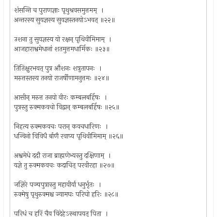
शंसन्ति च पुराणज्ञाः पृथुश्रवसमुत्तमम् ।
अन्तरस्य सुयज्ञस्य सुयज्ञस्तनयोऽभवत् ॥२२॥
उशना तु सुयज्ञस्य यो रक्षन् पृथिवीमिमाम् ।
आजहाराश्वमेधानां शतमुत्तमधार्मिकः ॥२३॥
तितिक्षुरभवत् पुत्र औशनः शत्रुतापनः ।
मरुत्तस्तस्य तनयो राजर्षीणामनुत्तमः ॥२४॥
आसीन् मरुत्त तनयो वीरः कम्बलबर्हिषः ।
पुत्रस्तु रुक्मकवचो विद्वान् कम्बलबर्हिषः ॥२५॥
निहत्य रुक्मकवचः परान् कवचधारिणः ।
धन्विनो विविधै र्बाणै रवाप्य पृथिवीमिमाम् ॥२६॥
अश्वमेधे ददौ राजा ब्राह्मणेभ्यस्तु दक्षिणाम् ।
यज्ञे तु रुक्मकवचः कदाचित् परवीरहा ॥२७॥
जज्ञिरे पञ्चपुत्रास्तु महावीर्या धनुर्भृतः ।
रुक्मेषु पृथुरुक्मश्च ज्यामघः परिघो हरिः ॥२८॥
परिधं च हरिं चैव विदेहेऽस्थापयत् पिता ।