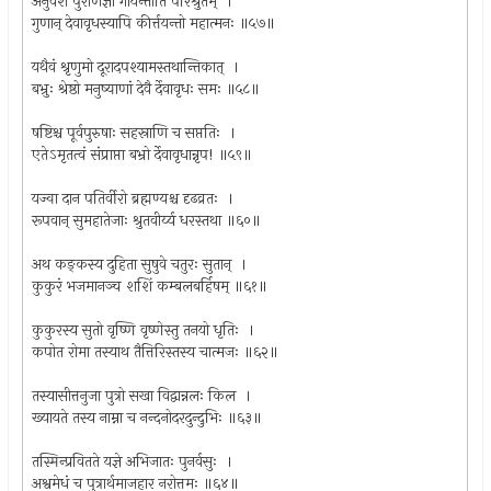
अनुवंशे पुराणज्ञा गायन्तीति परिश्रुतम् ।
गुणान् देवावृधस्यापि कीर्त्तयन्तो महात्मनः ॥५७॥
यथैवं श्रृणुमो दूरादपश्यामस्तथान्तिकात् ।
बभ्रुः श्रेष्ठो मनुष्याणां देवै र्देवावृधः समः ॥५८॥
षष्टिश्च पूर्वपुरुषाः सहस्राणि च सप्ततिः ।
एतेऽमृतत्वं संप्राप्ता बभ्रो र्देवावृधान्नृप! ॥५९॥
यज्वा दान पतिर्वीरो ब्रह्मण्यश्च दृढव्रतः ।
रूपवान् सुमहातेजाः श्रुतवीर्य्य धरस्तथा ॥६०॥
अथ कङ्कस्य दुहिता सुषुवे चतुरः सुतान् ।
कुकुरं भजमानञ्च शशिं कम्बलबर्हिषम् ॥६१॥
कुकुरस्य सुतो वृष्णि वृष्णेस्तु तनयो धृतिः ।
कपोत रोमा तस्याथ तैत्तिरिस्तस्य चात्मजः ॥६२॥
तस्यासीत्तनुजा पुत्रो सखा विद्वान्नलः किल ।
ख्यायते तस्य नाम्ना च नन्दनोदरदुन्दुभिः ॥६३॥
तस्मिन्प्रवितते यज्ञे अभिजातः पुनर्वसुः ।
अश्वमेधं च पुत्रार्थमाजहार नरोत्तमः ॥६४॥