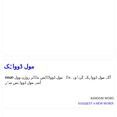
مول ڈوواہُک
noun
مول ڈوواہَس منٛز روزَن وول Ex.
أکۍ مول ڈوواہٕکۍ کَرنٲوۍ
أسۍ مول ڈوواہَس سٲر
RANDOM WORD
SUGGEST A NEW WORD!