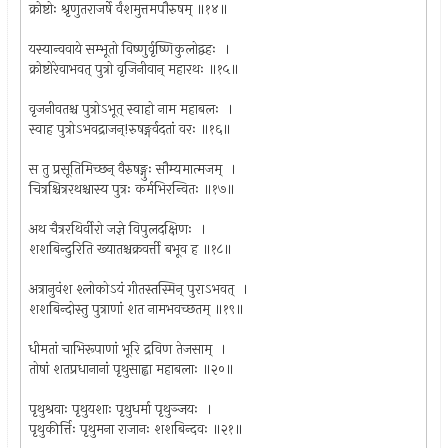
क्रोष्टोः श्रृणुतराजर्षे र्वंशमुत्तमपौरुषम् ॥१४॥
यस्यान्ववाये सम्भूतो विष्णुर्वृष्णिकुलोद्वहः ।
क्रोष्टोरेवाभवत् पुत्रो वृजिनीवान् महारथः ॥१५॥
वृजनीवतश्च पुत्रोऽभूत् स्वाहो नाम महाबलः ।
स्वाह पुत्रोऽभवद्राजन्!रुषङ्गर्वदतां वरः ॥१६॥
स तु प्रसूतिमिच्छन् वैरुषङ्गुः सौम्यमात्मजम् ।
चित्रश्चित्ररथश्चास्य पुत्रः कर्मभिरन्वितः ॥१७॥
अथ चैत्ररथिर्वीरो जज्ञे विपुलदक्षिणः ।
शशबिन्दुरिति ख्यातश्चक्रवर्त्ती बभूव ह ॥१८॥
अत्रानुवंश श्लोकोऽयं गीतस्तस्मिन् पुराऽभवत् ।
शशबिन्दोस्तु पुत्राणां शत नामभवच्छतम् ॥१९॥
धीमतां चाभिरूपाणां भूरि द्रविण तेजसाम् ।
तोषां शतप्रधानानां पृथुसाह्वा महाबलाः ॥२०॥
पृथुश्रवाः पृथुयशाः पृथुधर्मा पृथुञ्जयः ।
पृथुकीर्त्तिः पृथुमना राजानः शशबिन्दवः ॥२१॥