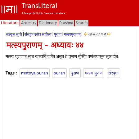
TransLiteral
A Nonprofit Public Service Initiative.
Literature
Ancestry
Dictionary
Prashna
Search
|
|
|
|
अध्यायः ४४
संस्कृत सूची
संस्कृत स्तोत्र साहित्य
पुराण
मत्स्यपुराणम्‌
मत्स्यपुराणम् - अध्यायः ४४
मत्स्य पुराणात सात कल्पांचे वर्णन असून हे पुराण नृसिंह वर्णनापासून सुरू होते.
Tags
:
matsya puran
puran
पुराण
मत्स्य पुराण
संस्कृत