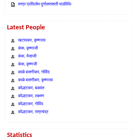
मन्त्र प्रतिलोम दुर्गासप्तशती पाठविधिः
Latest People
खटावकर, कृष्णराव
कंक, कृष्णाजी
कंक, येसाजी
कंक, कृष्णजी
काळे बसणीकर, गोविंद
काळे बसणीकर, कृष्णराव
कोल्हटकर, बळवंत
कोल्हटकर, लक्ष्मण
कोल्हटकर, गोविंद
कोल्हटकर, राम्रचंद्र
Statistics