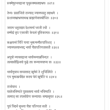
रुक्मेषुरभवद्राजा पृथुरुक्मस्तदाश्रयः ॥२९॥
तेभ्यः प्रव्राजितो राज्यात् ज्यामघस्तु तदाश्रमे ।
प्रशान्तश्चाश्रमस्थश्च ब्राह्मणेनावबोधितः ॥३०॥
जगाम धनुरादाय देशमन्यं ध्वजी रथी ।
नर्म्मदां नृप एकाकी केवलं वृत्तिकामतः ॥३१॥
ऋक्षवन्तं गिरिं गत्वा भुक्तमन्यैरुपाविशत् ।
ज्यामघस्याभवद् भार्या चैत्रापरिणतासती ॥३२॥
अपुत्रो न्यवसद्राजा भार्यामन्यान्नविन्दत ।
तस्यासीद्विजयो युद्धे तत्र कन्यामवाप्य सः ॥३३॥
भार्यामुवाच सन्त्रासात् स्नुषेयं ते शुचिस्मिते ।
एव मुक्ताब्रवीदेन कस्य चेयं स्नुषेति च ॥३४॥
राजोवाच ।
यस्तेजनिष्यते पुत्रस्तस्य भार्या भविष्यति ।
तस्मात् सा तपसोग्रेण कन्यायाः सम्प्रसूयत ॥३५॥
पुत्रं विदर्भं सुभगा चैत्रा परिणता सती ।