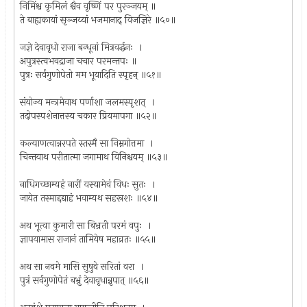
निमिंश्च कृमिलं श्चैव वृष्णिं पर पुरञ्जयम् ॥
ते बाह्यकायां सृञ्जय्यां भजमानाद् विजज्ञिरे ॥५०॥
जज्ञे देवावृधो राजा बन्धूनां मित्रवर्द्धनः ।
अपुत्रस्त्वभवद्राजा चचार परमन्तपः ॥
पुत्रः सर्वगुणोपेतो मम भूयादिति स्पृहन् ॥५१॥
संयोज्य मन्त्रमेवाथ पर्णाशा जलमस्पृशत् ।
तदोपस्पशेनात्तस्य चकार प्रियमापगा ॥५२॥
कल्याणत्वान्नरपते स्तस्मै सा निम्नगोत्तमा ।
चिन्तयाथ परीतात्मा जगामाथ विनिश्चयम् ॥५३॥
नाधिगच्छाम्यहं नारीं यस्यामेवं विधः सुतः ।
जायेत तस्माद्दद्याहं भवाम्यथ सहस्रशः ॥५४॥
अथ भूत्वा कुमारी सा बिभ्रती परमं वपुः ।
ज्ञापयामास राजानं तामियेष महाव्रतः ॥५५॥
अथ सा नवमे मासि सुषुवे सरितां वरा ।
पुत्रं सर्वगुणोपेतं बभ्रुं देवावृधान्नृपात् ॥५६॥