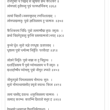
राजपुत्र्यां च विद्वान् स स्नुषायां क्रथ कैशिकौ ॥
लोमपादं तृतीयन्तु पुत्रं परमधार्मिकम् ॥३६॥
तस्यां विदर्भोऽजनयच्छूरान् रणविशारदान् ।
लोमपादान्मनुः पुत्रो ज्ञातिस्तस्य तु चात्मजः ॥३७॥
कैशिकस्य चिदिः पुत्रो तस्माच्चैद्या नृपाः स्मृताः ।
क्रथो विदर्भपुत्रस्तु कुन्ति स्तस्यात्मजोऽभवत् ॥३८॥
कुन्ते र्धृतः सुतो जज्ञे रणधृष्टः प्रतापवान् ।
धृष्टस्य पुत्रो धर्मात्मा निर्वृतिः परवीरहा ॥३९॥
तदेको निर्वृतेः पुत्रो नाम्ना स तु विदूरथः ।
दशार्हिस्तस्य वै पुत्रो व्योमस्तस्य च वै स्मृतः ॥
दाशार्हाच्चैव व्योमात्तु पुत्रो जीमूत उच्यते ॥४०॥
जीमूतपुत्रो विमलस्तस्य भीमरथः सुतः ।
सुतो भीमरथस्यासीत् स्मृतो नवरथः किल ॥४१॥
तस्य चासीद् दृढरथः शकुनिस्तस्य चात्मजः ।
तस्मात् करम्भः कारम्भि र्देवरातो बभूव ह ॥४२॥
देवक्षत्रोऽभवद्राजा दैवरातिर्महायशाः ।