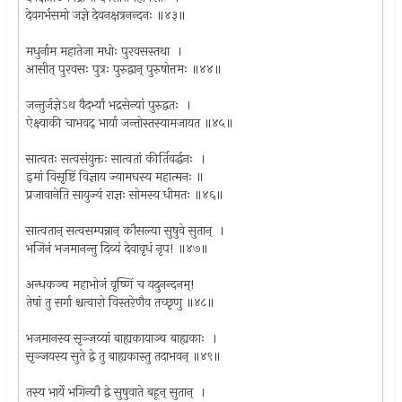
देवगर्भसमो जज्ञे देवनक्षत्रनन्दनः ॥४३॥
मधुर्नाम महातेजा मधोः पुरवसस्तथा ।
आसीत् पुरवसः पुत्रः पुरुद्वान् पुरुषोत्तमः ॥४४॥
जन्तुर्जज्ञेऽथ वैदर्भ्यां भद्रसेन्यां पुरुद्वतः ।
ऐक्ष्वाकी चाभवद् भार्या जन्तोस्तस्यामजायत ॥४५॥
सात्वतः सत्वसंयुक्तः सात्वतां कीर्तिवर्द्धनः ।
इमां विसृष्टिं विज्ञाय ज्यामघस्य महात्मनः ॥
प्रजावानेति सायुज्यं राज्ञः सोमस्य धीमतः ॥४६॥
सात्वतान् सत्वसम्पन्नान् कौसल्या सुषुवे सुतान् ।
भजिनं भजमानन्तु दिव्यं देवावृधं नृप! ॥४७॥
अन्धकञ्च महाभोजं वृष्णिं च यदुनन्दनम्!
तेषां तु सर्गा श्चत्वारो विस्तरेणैव तच्छृणु ॥४८॥
भजमानस्य सृञ्जय्यां बाह्यकायाञ्च बाह्यकाः ।
सृञ्जयस्य सुते द्वे तु बाह्यकास्तु तदाभवन् ॥४९॥
तस्य भार्ये भगिन्यौ द्वे सुषुवाते बहून् सुतान् ।