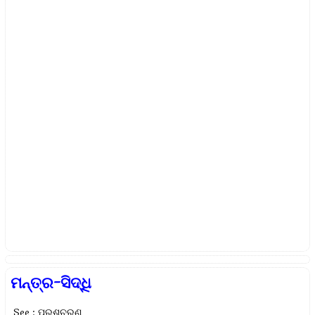
ମନ୍ତ୍ର-ସିଦ୍ଧି
See : ପୁରଶ୍ଚରଣ