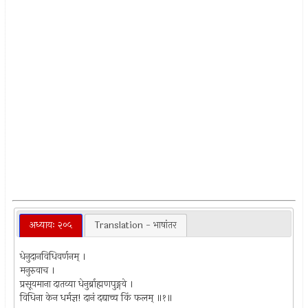
अध्यायः २०५
Translation - भाषांतर
धेनुदानविधिवर्णनम् ।
मनुरुवाच ।
प्रसूयमाना दातव्या धेनुर्ब्राह्मणपुङ्गवे ।
विधिना केन धर्मज्ञ! दानं दद्याच्च किं फलम् ॥१॥