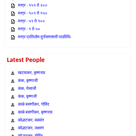
मन्त्र - १५१ ते २००
मन्त्र - १०१ ते १५०
मन्त्र - ५१ ते १००
मन्त्र - १ ते ५०
मन्त्र प्रतिलोम दुर्गासप्तशती पाठविधिः
Latest People
खटावकर, कृष्णराव
कंक, कृष्णाजी
कंक, येसाजी
कंक, कृष्णजी
काळे बसणीकर, गोविंद
काळे बसणीकर, कृष्णराव
कोल्हटकर, बळवंत
कोल्हटकर, लक्ष्मण