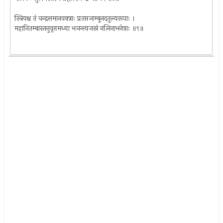
स्त्रियश्च तं चन्द्रसमानवक्त्राः प्रतप्तजाम्बूनदतुल्यरूपाः ।
महानितम्बास्तनुवृत्तमध्या भजन्त्यजस्रं नलिनाभनेत्राः ॥९॥