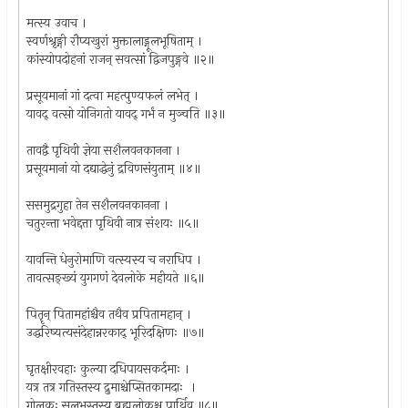
मत्स्य उवाच ।
स्वर्णश्रृङ्गी रौप्यखुरां मुक्तालाड्गूलभूषिताम् ।
कांस्योपदोहनां राजन् सवत्सां द्विजपुङ्गवे ॥२॥
प्रसूयमानां गां दत्वा महत्पुण्यफलं लभेत् ।
यावद् वत्सो योनिगतो यावद् गर्भं न मुञ्चति ॥३॥
तावद्वै पृथिवी ज्ञेया सशैलवनकानना ।
प्रसूयमानां यो दद्याद्धेनुं द्रविणसंयुताम् ॥४॥
ससमुद्रगुहा तेन सशैलवनकानना ।
चतुरन्ता भवेद्दत्ता पृथिवी नात्र संशयः ॥५॥
यावन्ति धेनुरोमाणि वत्स्यस्य च नराधिप ।
तावत्सङ्ख्यं युगगणं देवलोके महीयते ॥६॥
पितॄन् पितामहांश्चैव तथैव प्रपितामहान् ।
उद्धरिष्यत्यसंदेहान्नरकाद् भूरिदक्षिणः ॥७॥
घृतक्षीरवहाः कुल्या दधिपायसकर्दमाः ।
यत्र तत्र गतिस्तस्य द्रुमाश्चेप्सितकामदाः ।
गोलकः सुलभस्तस्य ब्रह्मलोकश्च पार्थिव ॥८॥