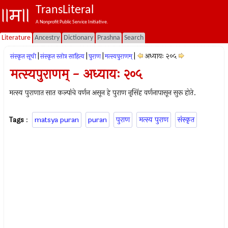
TransLiteral
A Nonprofit Public Service Initiative.
Literature
Ancestry
Dictionary
Prashna
Search
|
|
|
|
अध्यायः २०५
संस्कृत सूची
संस्कृत स्तोत्र साहित्य
पुराण
मत्स्यपुराणम्‌
मत्स्यपुराणम् - अध्यायः २०५
मत्स्य पुराणात सात कल्पांचे वर्णन असून हे पुराण नृसिंह वर्णनापासून सुरू होते.
Tags
:
matsya puran
puran
पुराण
मत्स्य पुराण
संस्कृत