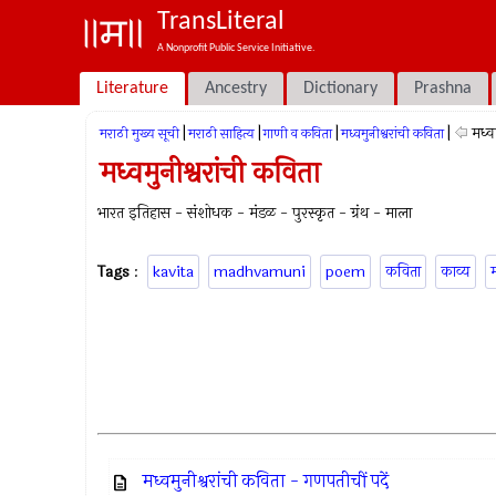
TransLiteral
A Nonprofit Public Service Initiative.
Literature
Ancestry
Dictionary
Prashna
|
|
|
|
मध्व
मराठी मुख्य सूची
मराठी साहित्य
गाणी व कविता
मध्वमुनीश्वरांची कविता
मध्वमुनीश्वरांची कविता
भारत इतिहास - संशोधक - मंडळ - पुरस्कृत - ग्रंथ - माला
Tags
:
kavita
madhvamuni
poem
कविता
काव्य
म
मध्वमुनीश्वरांची कविता - गणपतीचीं पदें