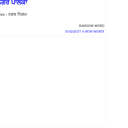
ਨਗਰ ਪਾਲਕਾ
See : ਨਗਰ ਨਿਗਮ
RANDOM WORD
SUGGEST A NEW WORD!