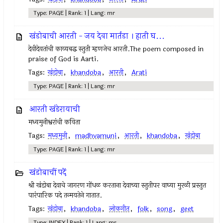
Type: PAGE | Rank: 1 | Lang: mr
खंडोबाची आरती - जय देवा मार्तंडा । हाती घ...
देवीदेवतांची काव्यबद्ध स्तुती म्हणजेच आरती.The poem composed in
praise of God is Aarti.
Tags:
खंडोबा
,
khandoba
,
आरती
,
Arati
Type: PAGE | Rank: 1 | Lang: mr
आरती खंडेरायाची
मध्वमुनीश्वरांची कविता
Tags:
मध्वमुनी
,
madhvamuni
,
आरती
,
khandoba
,
खंडोबा
Type: PAGE | Rank: 1 | Lang: mr
खंडोबाचीं पदें
श्री खंडोबा देवाचे जागरण गोंधळ करताना देवाच्या स्तुतीपर वाघ्या मुरळी प्रस्तुत
पारंपारिक पदे तन्मयतेने गातात.
Tags:
खंडोबा
,
khandoba
,
लोकगीत
,
folk
,
song
,
geet
Type: INDEX | Rank: 1 | Lang: mr