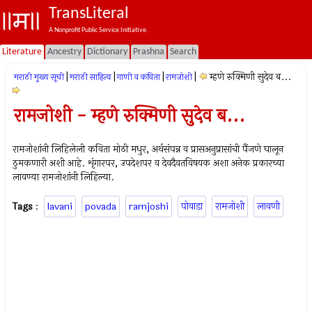
TransLiteral
A Nonprofit Public Service Initiative.
Literature
Ancestry
Dictionary
Prashna
Search
|
|
|
|
म्हणे रुक्मिणी सुदेव ब...
मराठी मुख्य सूची
मराठी साहित्य
गाणी व कविता
रामजोशी
रामजोशी - म्हणे रुक्मिणी सुदेव ब...
रामजोशांनी लिहिलेली कविता मोठी मधुर, अर्थसंपन्न व प्रासअनुप्रासांची पैंजणे घालून
ठुमकणारी अशी आहे. शृंगारपर, उपदेशपर व देवदैवतविषयक अशा अनेक प्रकारच्या
लावण्या रामजोशांनी लिहिल्या.
Tags
:
lavani
povada
ramjoshi
पोवाडा
रामजोशी
लावणी