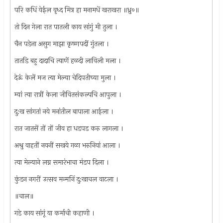
परि कधिं येईल वृध्द मित्र हा मनामधें खराखरा ॥ध्रु०॥
तो दिन गेला रात पातली काय सांगुं मी तुला ।
चैन पडेना असुग माझा कृष्णपदीं गुंतला ।
तातडि बहु दादाचि त्याणें हळदी लाविली मला ।
देऊं केलें मज त्या मेल्या चेदिपतीच्या मुला ।
म्यां त्या रात्रीं केला जीवितसंकल्पचि आपुला ।
दु:ख सांगतां नये मनांतील बापाला आईला ।
रात जातसें तों तों जीव हा धडपड करु लागला ।
अश्रु वाहतीं नयनीं सखये गळा भरुनियां आला ।
त्या मेल्याने लग्न समारंभाचा मंडप दिला ।
कुंडन नगरीं उत्सव मन्मनिं दु:खाचल वाटला ।
॥चाल॥
गडे काय सांगूं या कर्माची कहाणी ।