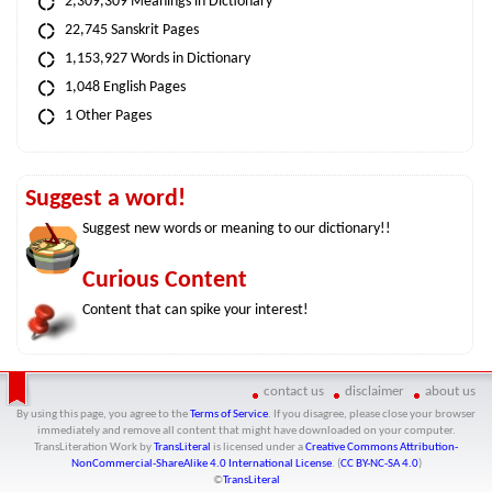
2,309,309 Meanings in Dictionary
22,745 Sanskrit Pages
1,153,927 Words in Dictionary
1,048 English Pages
1 Other Pages
Suggest a word!
Suggest new words or meaning to our dictionary!!
Curious Content
Content that can spike your interest!
contact us
disclaimer
about us
By using this page, you agree to the
Terms of Service
. If you disagree, please close your browser
immediately and remove all content that might have downloaded on your computer.
TransLiteration Work
by
TransLiteral
is licensed under a
Creative Commons Attribution-
NonCommercial-ShareAlike 4.0 International License
. (
CC BY-NC-SA 4.0
)
©
TransLiteral