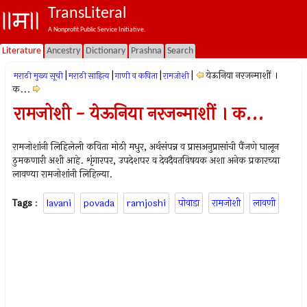
TransLiteral
A Nonprofit Public Service Initiative.
Literature
Ancestry
Dictionary
Prashna
Search
|
|
|
|
येऊनिया नरजन्माशीं ।
मराठी मुख्य सूची
मराठी साहित्य
गाणी व कविता
रामजोशी
क...
रामजोशी - येऊनिया नरजन्माशीं । क...
रामजोशांनी लिहिलेली कविता मोठी मधुर, अर्थसंपन्न व प्रासअनुप्रासांची पैंजणे घालून
ठुमकणारी अशी आहे. शृंगारपर, उपदेशपर व देवदैवतविषयक अशा अनेक प्रकारच्या
लावण्या रामजोशांनी लिहिल्या.
Tags
:
lavani
povada
ramjoshi
पोवाडा
रामजोशी
लावणी