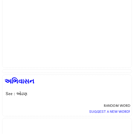
અભિવાસન
See : ઓઢણ
RANDOM WORD
SUGGEST A NEW WORD!