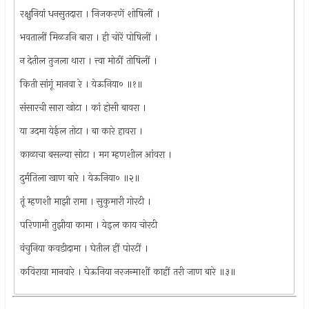
रक्षुनियां धनसुतदारा । निजकरणें शोषिलीं ।
भवतालीं मिळउनि बारा । ही चोरें पोषिलीं ।
न देतील तुजला थारा । त्त्वा मोठीं तोषिलीं ।
किती सांगूं मानवा रे । येऊनिया० ॥१॥
संसारची सारा खोटा । कां होसी बावरा ।
या उदमा येईल तोटा । बा कारे हावरा ।
काळाचा बसल्या सोटा । मग म्हणशील आंवरा ।
दुर्मतिला खाण बारे । येऊनिया० ॥२॥
तूं म्हणशी माझी रामा । सुकुमारी गोरटी ।
परिणामी तुझीया कामा । येइल काय चोरटी
वंचुनिया कवडीदामा । घेतील हीं पोरटीं ।
कविराया मानवारे । घेऊनिया नरजन्माशीं काहीं तरी जाण बारे ॥३॥