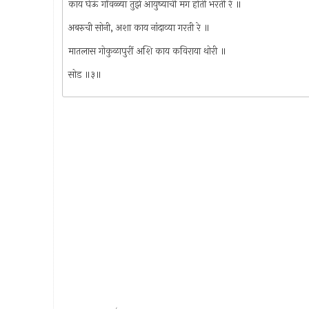
काय घेऊं गोंवळ्या तुझे आयुष्याची मग होती भरती रे ॥
अबरुची सोनी, अशा काय नांदाव्या गरती रे ॥
मातलास गोकुळापुरीं अशि काय कविराया थोरी ॥
सोड ॥३॥