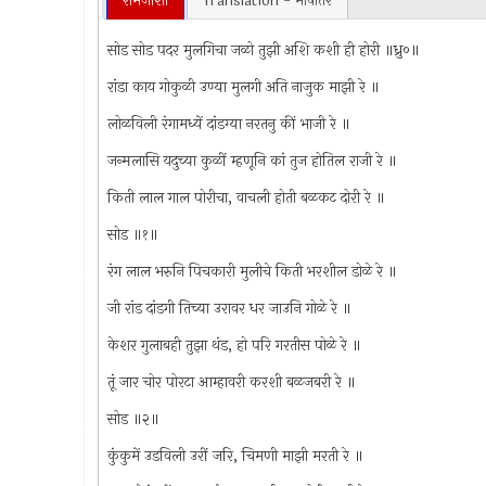
रामजोशी
Translation - भाषांतर
सोड सोड पदर मुलगिचा जळो तुझी अशि कशी ही होरी ॥ध्रु०॥
रांडा काय गोकुळी उण्या मुलगी अति नाजुक माझी रे ॥
लोळविली रंगामध्यें दांडग्या नरतनु कीं भाजी रे ॥
जन्मलासि यदुच्या कुळीं म्हणूनि कां तुज होतिल राजी रे ॥
किती लाल गाल पोरीचा, वाचली होती बळकट दोरी रे ॥
सोड ॥१॥
रंग लाल भरुनि पिचकारी मुलीचे किती भरशील डोळे रे ॥
जी रांड दांडगी तिच्या उरावर धर जाउनि गोळे रे ॥
केशर गुलाबही तुझा थंड, हो परि गरतीस पोळे रे ॥
तूं जार चोर पोरटा आम्हावरी करशी बळजबरी रे ॥
सोड ॥२॥
कुंकुमें उडविली उरीं जरि, चिमणी माझी मरती रे ॥