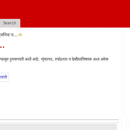
Search
ुलगिचा ज...
..
पैंजणे घालून ठुमकणारी अशी आहे. शृंगारपर, उपदेशपर व देवदैवतविषयक अशा अनेक
ावणी