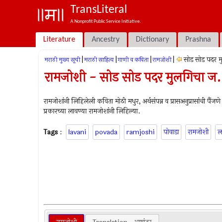
TransLiteral
A Nonprofit Public Service Initiative.
Literature
Ancestry
Dictionary
Prashna
|
|
|
|
सोड सोड पदर म
मराठी मुख्य सूची
मराठी साहित्य
गाणी व कविता
रामजोशी
रामजोशी - सोड सोड पदर मुलगिचा ज.
रामजोशांनी लिहिलेली कविता मोठी मधुर, अर्थसंपन्न व प्रासअनुप्रासांची 
प्रकारच्या लावण्या रामजोशांनी लिहिल्या.
Tags
:
lavani
povada
ramjoshi
पोवाडा
रामजोशी
ल