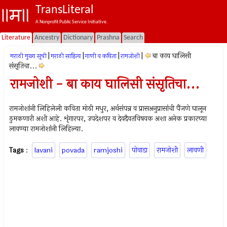
TransLiteral
A Nonprofit Public Service Initiative.
Literature
Ancestry
Dictionary
Prashna
Search
|
|
|
|
बा काय घालिसी
मराठी मुख्य सूची
मराठी साहित्य
गाणी व कविता
रामजोशी
संसृतिचा...
रामजोशी - बा काय घालिसी संसृतिचा...
रामजोशांनी लिहिलेली कविता मोठी मधुर, अर्थसंपन्न व प्रासअनुप्रासांची पैंजणे घालून
ठुमकणारी अशी आहे. शृंगारपर, उपदेशपर व देवदैवतविषयक अशा अनेक प्रकारच्या
लावण्या रामजोशांनी लिहिल्या.
Tags
:
lavani
povada
ramjoshi
पोवाडा
रामजोशी
लावणी