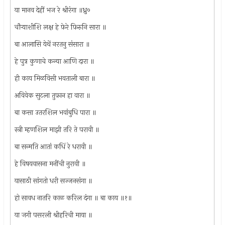
या मानव देहीं भज रे श्रीरंगा ॥ध्रु०
चौर्‍याशीशि लक्ष हे फ़ेरे फ़िरुनि सारा ॥
बा आलासि येथें नरतनु संसारा ॥
हे पुत्र कुणाचे कन्या आणि दारा ॥
ही काय मिळविसी भवताली बारा ॥
अविवेक सुटला तुफ़ान हा वारा ॥
बा कसा उतरशिल भवांबुधि पारा ॥
स्त्री म्हणशिल माझी तरि ते परावी ॥
बा सन्मति आतां कधिं रे धरावी ॥
हे विषयवासना मनींची नुरावी ॥
यासाठी सांगतो धरी सज्जनसंगा ॥
हो सावध नातरि काळ करिल दंगा ॥ बा काय ॥१॥
या जगी पसरली श्रीहरिची माया ॥