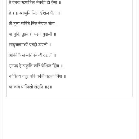
ते वंचक म्हणतिल मंचकी हो बैसा ॥
हें हाड उगाळुनि जिस देशिल पैसा ॥
ती तुला मानिते निज सेवक जैसा ॥
बा मुक्ति तुझ्याही घरची बुडाली ॥
साधुजनामध्यें पतही उडाली ॥
अविवेकें सन्मति सगळी दडाली ॥
मृगपद हे टाकुनि करिं घेशिल हिंगा ॥
कविराय चतुर परि कलि पडला बिंगा ॥
वा काय घालिशी संसृति ॥३॥