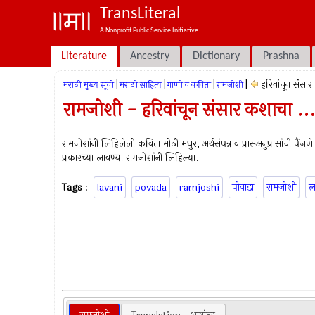
TransLiteral
A Nonprofit Public Service Initiative.
Literature
Ancestry
Dictionary
Prashna
|
|
|
|
हरिवांचून संसा
मराठी मुख्य सूची
मराठी साहित्य
गाणी व कविता
रामजोशी
रामजोशी - हरिवांचून संसार कशाचा ..
रामजोशांनी लिहिलेली कविता मोठी मधुर, अर्थसंपन्न व प्रासअनुप्रासांची 
प्रकारच्या लावण्या रामजोशांनी लिहिल्या.
Tags
:
lavani
povada
ramjoshi
पोवाडा
रामजोशी
ल