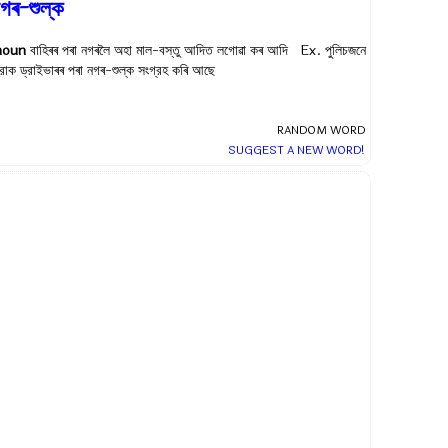
গৰ-শুল্ক
noun
বাহিৰৰ পৰা নগৰলৈ অহা মাল-বস্তু আদিত লগোৱা কৰ আদি Ex.
পুলিচজনে
্রাক ড্রাইভাৰৰ পৰা নগৰ-শুল্ক সংগ্রহ কৰি আছে
RANDOM WORD
SUGGEST A NEW WORD!