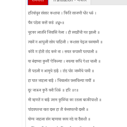
रामजोशी
Translation - भाषांतर
हरिवांचून संसार कशाचा । किति साजणी धीर धरुं ।
चैन पडेना कसें करुं ॥ध्रु०॥
चुटका लाउनि जिवासि गेला । ही स्वप्नींची गत झाली ॥
त्यानें ग आपुली सोय पाहिली । कशास येइल वनमाळी ॥
कोठें ग होती रांड कळे ना । सवत कपाळी घरघाली ॥
या नंदाच्या कुळीं ऐकिल्या । नवत्या कधि ऐशा चाली ॥
ती पडली ग आमुचे डाई । रांड पोट जाळीचे पायी ॥
हा घात जाहला बाई । चिखलांत फ़सविल्या गायीं ॥
दूर जाऊन कुठें वनी शिरुं ॥ हरि ॥१॥
मी म्हणतें ग बाई उत्तम कुळिंचा का रतला बटकीपाशी ॥
पांडवघरचा खरा दास हा ती कंसाघरची दासी ॥
योग्य जाहला संग म्हणावा काय गडे या दैवाशी ॥