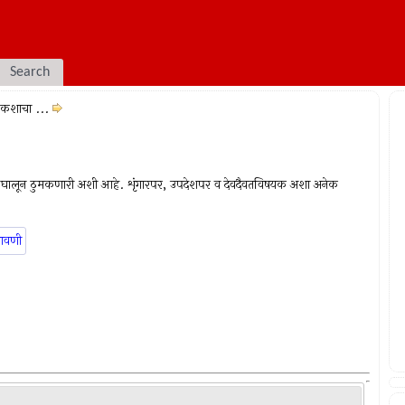
Search
र कशाचा ...
.
पैंजणे घालून ठुमकणारी अशी आहे. शृंगारपर, उपदेशपर व देवदैवतविषयक अशा अनेक
ावणी