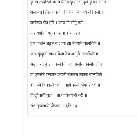
कुणि उध्दरितो जन्मा येउनि कुणी आपुलें कुळनाशी ॥
दासीच्या शिरला घरीं । तिचि याचि काय तरि सरी ॥
दासीच्या बंदा हरी । काय मी सांगूं तरी ॥
ऊर बडवितें कटून मरुं ॥ हरि ॥२॥
क्रुर कठोर अक्रुर कशाचा ह्या मेल्यानें घालविलें ॥
कान फ़ुंकुनी माधव नेला तेज आमुचे मालविलें ॥
अमृताच्या कुंडांत कसे विषबोट घालुनि कालविलें ॥
या कुब्जेने मसलत करुनी नकळत त्याला पालविले ॥
ही जळो बिघडली भटी । नाही झाले ठीक शेवटी ॥
ही दुर्गंधाची घुटी ॥ ती कविरायाची नटी ॥
रांड मुलखाची पोटभरु ॥ हरि ॥३॥