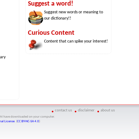
Suggest a word!
Suggest new words or meaning to
our dictionary!!
Curious Content
Content that can spike your interest!
nary
contact us
disclaimer
about us
might have downloaded on your computer.
al License
. (
CC BY-NC-SA 4.0
)