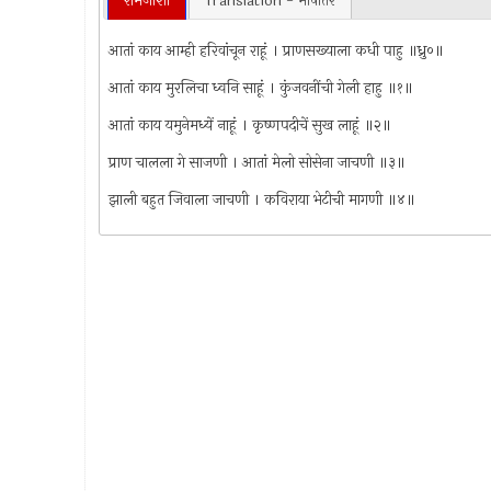
रामजोशी
Translation - भाषांतर
आतां काय आम्ही हरिवांचून राहूं । प्राणसख्याला कधी पाहु ॥ध्रु०॥
आतां काय मुरलिचा ध्वनि साहूं । कुंजवनींची गेली हाहु ॥१॥
आतां काय यमुनेमध्यें नाहूं । कृष्णपदीचें सुख लाहूं ॥२॥
प्राण चालला गे साजणी । आतां मेलो सोसेना जाचणी ॥३॥
झाली बहुत जिवाला जाचणी । कविराया भेटीची मागणी ॥४॥