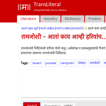
TransLiteral
A Nonprofit Public Service Initiative.
Literature
Ancestry
Dictionary
Prashna
|
|
|
|
आतां काय आम्ही
मराठी मुख्य सूची
मराठी साहित्य
गाणी व कविता
रामजोशी
रामजोशी - आतां काय आम्ही हरिवांच..
रामजोशांनी लिहिलेली कविता मोठी मधुर, अर्थसंपन्न व प्रासअनुप्रासांची 
प्रकारच्या लावण्या रामजोशांनी लिहिल्या.
Tags
:
lavani
povada
ramjoshi
पोवाडा
रामजोशी
ल