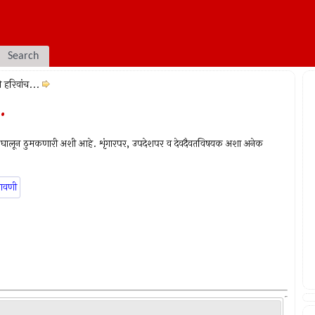
Search
 हरिवांच...
.
पैंजणे घालून ठुमकणारी अशी आहे. शृंगारपर, उपदेशपर व देवदैवतविषयक अशा अनेक
ावणी