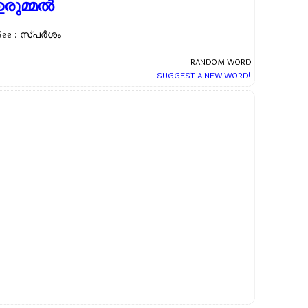
രുമ്മല്‍
See : സ്പർശം
RANDOM WORD
SUGGEST A NEW WORD!