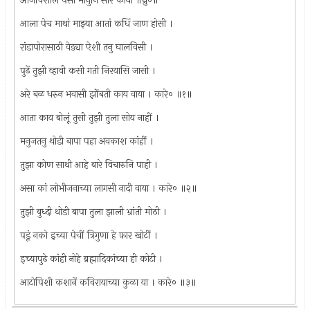
आर्जविशील पैसा मानुनि सार काया ॥ध्रु०॥
आला पेच माथां माझ्या आतां कधिं जाण होसी ।
रांडापोरासाठी वेड्या ऐशी तनु घालविसी ।
पुढें तुझी व्हावी कसी गती निरयासि जासी ।
अरे बळ धरुन भवासी झोंबती काय वाया । कारे० ॥१॥
आता काय बोलूं तुसी तुझी तुला सोय नाहीं ।
मनुजतनु थोडी बापा पहा अवकाश कांहीं ।
तुझा कोण साथी आहे बारे विचारुनि पाही ।
असा कां लोभीजनाच्या लागसी नादी वाया । कारे० ॥२॥
तुझी बुध्दी थोडी बापा तुला झाली भ्रांती मोठी ।
पडूं नको इच्या पेचीं त्रिगुणा हे फ़ार खोटीं ।
इच्यापुढे कांही नोहे ब्रह्मादिकांच्या ही कोटी ।
आटोपिशी कशानें कविरायाच्या कुळा या । कारे० ॥३॥