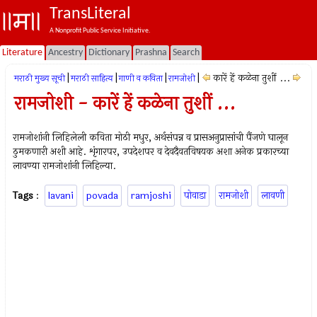
TransLiteral
A Nonprofit Public Service Initiative.
Literature
Ancestry
Dictionary
Prashna
Search
|
|
|
|
कारें हें कळेना तुशीं ...
मराठी मुख्य सूची
मराठी साहित्य
गाणी व कविता
रामजोशी
रामजोशी - कारें हें कळेना तुशीं ...
रामजोशांनी लिहिलेली कविता मोठी मधुर, अर्थसंपन्न व प्रासअनुप्रासांची पैंजणे घालून
ठुमकणारी अशी आहे. शृंगारपर, उपदेशपर व देवदैवतविषयक अशा अनेक प्रकारच्या
लावण्या रामजोशांनी लिहिल्या.
Tags
:
lavani
povada
ramjoshi
पोवाडा
रामजोशी
लावणी