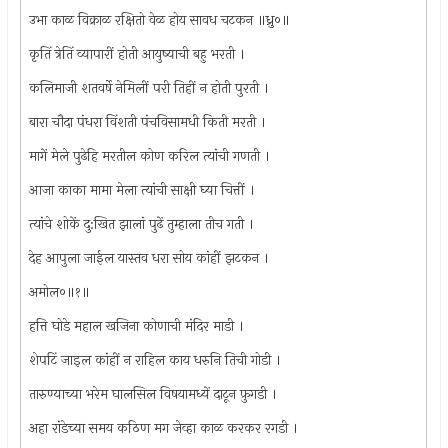
उभा काळ विक्राळ रक्षितो वेळ होय सावध चटकन ॥ध्रु०॥
कृतिं त्रेतिं व्यापारीं होती आयुष्याची बहु भरती ।
कलिमाजी शतवर्षे नेमिलीं परी तिहीं न होती पुरती ।
बारा चौदा पंधरा विंशती पंचविसामधी किती मरती ।
मागें मेले पुढेहि मरतील कोण करिल त्यांची गणती ।
आजा काका मामा मेला त्यांची साक्षी घ्या चित्तीं ।
त्यांचे शोकें दु:खित झालां पुढें तुम्हाला तीच गती ।
देह आपुला जाईल यास्तव धरा सोय कांहीं झटकन ।
अमोल०॥१॥
हत्ति घोडे महाल खजिना कोणाची मंदिर माडी ।
शेपटिं जाइल कांहीं न राहिल काय धरुनि तिची गोडी ।
तारुण्याच्या भरेम घालसिल विषयामध्यें दाटून फ़ुगडी ।
अहा रांडेच्या समय कठिण मग जेव्हा काळ करकर रगडी ।