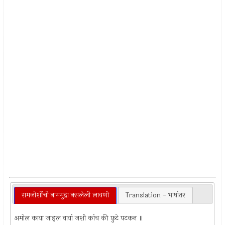
रामजोशींची नाममुद्रा नसलेली लावणी
Translation - भाषांतर
अमोल काया जाइल वायां जशी कांच की फ़ुटे पटकन ॥