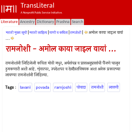
TransLiteral
A Nonprofit Public Service Initiative.
Literature
Ancestry
Dictionary
Prashna
Search
|
|
|
|
अमोल काया जाइल वायां
मराठी मुख्य सूची
मराठी साहित्य
गाणी व कविता
रामजोशी
...
रामजोशी - अमोल काया जाइल वायां ...
रामजोशांनी लिहिलेली कविता मोठी मधुर, अर्थसंपन्न व प्रासअनुप्रासांची पैंजणे घालून
ठुमकणारी अशी आहे. शृंगारपर, उपदेशपर व देवदैवतविषयक अशा अनेक प्रकारच्या
लावण्या रामजोशांनी लिहिल्या.
Tags
:
lavani
povada
ramjoshi
पोवाडा
रामजोशी
लावणी