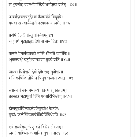
स भुक्त्वेह वरान्भोगान्दिवं धर्माज्ञया व्रजेत् ॥४५॥
ऊर्ज्जकृष्णचतुर्द्दश्यां तैलाभ्यंगं विधूदये॥
कृत्वा स्नात्वार्चयेद्धर्मं नरकादभयं लभेत् ॥४६॥
प्रदोषे तैलदीपांस्तु दीपयेद्यमतुष्टये॥
चतुष्पथे गृहाद्ब्राह्मप्रदेशे वा समाहितः ॥४७॥
वत्सरे हेमलंब्याख्ये मासि श्रीमति कार्तिके॥
शुक्लपक्षे चतुर्द्दश्यामरुणाभ्युदयं प्रति ॥४८॥
स्नात्वा विश्वेश्वरो देवो देवैः सह मुनीश्वर॥
मणिकर्णिक तीर्थे च त्रिपुंड्रं भस्मना दधत् ॥४९॥
स्वात्मानं स्वयमभ्यर्च्य चक्रे पाशुपतव्रतम्॥
ततस्तत्र महापूजां लिंगे गन्धादिभिश्चरेत् ॥५०॥
द्रोणपुष्पैर्बिल्वदलैरर्कपुष्पैश्च केतकैः॥
पुष्पैः फलैर्मिष्टपक्वैर्नैवेद्यैर्विविधैरपि ॥५१॥
एवं कृत्वैकभुक्तं तु व्रतं विश्वेशतोषणम्॥
लभते वांछितान्कामानिहामुत्र च नारद ॥५२॥