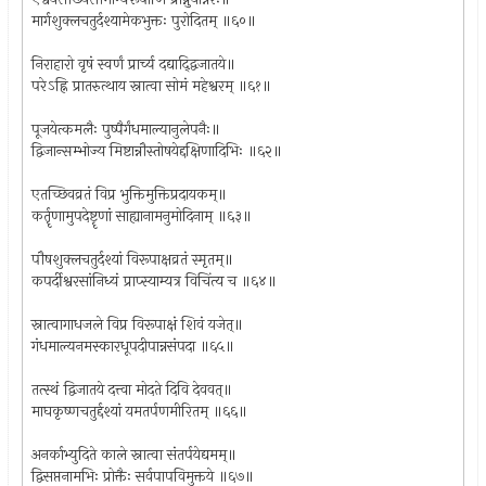
मार्गशुक्लचतुर्दश्यामेकभुक्तः पुरोदितम् ॥६०॥
निराहारो वृषं स्वर्णं प्रार्च्य दद्याद्द्विजातये॥
परेऽह्नि प्रातरुत्थाय स्नात्वा सोमं महेश्वरम् ॥६१॥
पूजयेत्कमलैः पुष्पैर्गंधमाल्यानुलेपनैः॥
द्विजान्सम्भोज्य मिष्टान्नौस्तोषयेद्दक्षिणादिभिः ॥६२॥
एतच्छिवव्रतं विप्र भुक्तिमुक्तिप्रदायकम्॥
कर्तॄणामुपदेष्टॄणां साह्यानामनुमोदिनाम् ॥६३॥
पौषशुक्लचतुर्दश्यां विरूपाक्षव्रतं स्मृतम्॥
कपर्दीश्वरसांनिध्यं प्राप्स्याम्यत्र विचिंत्य च ॥६४॥
स्नात्वागाधजले विप्र विरूपाक्षं शिवं यजेत्॥
गंधमाल्यनमस्कारधूपदीपान्नसंपदा ॥६५॥
तत्स्थं द्विजातये दत्त्वा मोदते दिवि देववत्॥
माघकृष्णचतुर्द्दश्यां यमतर्पणमीरितम् ॥६६॥
अनर्काभ्युदिते काले स्नात्वा संतर्पयेद्यमम्॥
द्विसप्तनामभिः प्रोक्तैः सर्वपापविमुक्तये ॥६७॥