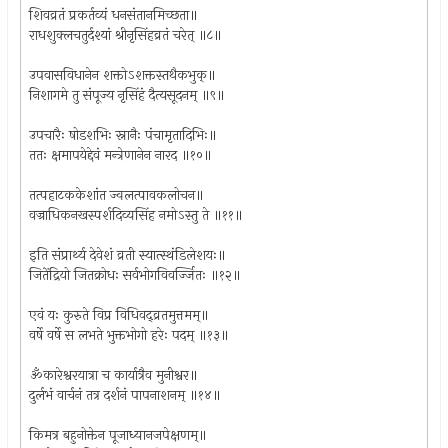
शिवव्रतं प्रकर्तव्यं धनसंतानमिच्छता॥
राधशुक्लचतुर्दश्यां श्रीनृसिंहव्रतं चरेत् ॥८॥
उपवासविधानेन शक्तोऽशक्तस्तथैकभुक्॥
निशागमे तु संपूज्य नृसिंहं दैत्यसूदनम् ॥९॥
उपचारैः षोडशभिः स्नानैः पंचामृतादिभिः॥
ततः क्षमापयेद्देवं मन्त्रेणानेन नारद ॥१०॥
तत्पहाटककेशांत ज्वलत्पावकलोचन॥
वज्राधिकनखस्पर्शदिव्यसिंह नमोऽस्तु ते ॥११॥
इति संप्रार्थ्य देवेशं व्रती स्यात्स्थंडिलेशयः॥
जितेंद्रियो जितक्रोधः सर्वभोगविवर्ज्जितः ॥१२॥
एवं यः कुरुते विप्र विधिवद्व्रतमुत्तमम्॥
वर्षे वर्षे स लभते भुक्तभोगो हरेः पदम् ॥१३॥
ॐकारेश्वरयात्रा च कार्यात्रैव मुनीश्वर॥
दुर्लभं वार्चनं तत्र दर्शनं पापनाशनम् ॥१४॥
किमत्र बहुनोक्तेन पूजाध्यानजपेक्षणम्॥