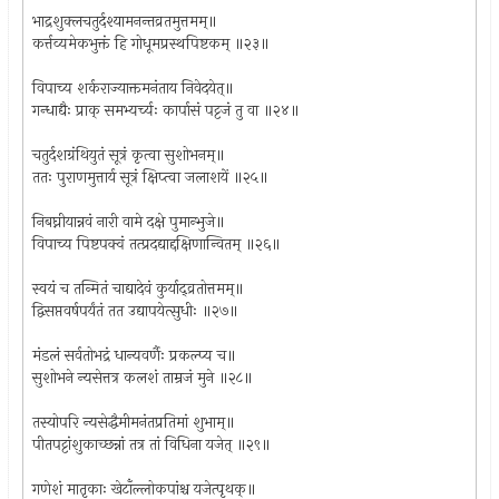
भाद्रशुक्लचतुर्दश्यामनन्तव्रतमुत्तमम्॥
कर्त्तव्यमेकभुक्तं हि गोधूमप्रस्थपिष्टकम् ॥२३॥
विपाच्य शर्कराज्याक्तमनंताय निवेदयेत्॥
गन्धाद्यैः प्राक् समभ्यर्च्यः कार्पासं पट्टजं तु वा ॥२४॥
चतुर्दशग्रंथियुतं सूत्रं कृत्वा सुशोभनम्॥
ततः पुराणमुत्तार्य सूत्रं क्षिप्त्वा जलाशयें ॥२५॥
निबघ्नीयान्नवं नारी वामे दक्षे पुमान्भुजे॥
विपाच्य पिष्टपक्वं तत्प्रदद्याद्दक्षिणान्वितम् ॥२६॥
स्वयं च तन्मितं चाद्यादेवं कुर्याद्व्रतोत्तमम्॥
द्विसप्तवर्षपर्यंतं तत उद्यापयेत्सुधीः ॥२७॥
मंडलं सर्वतोभद्रं धान्यवर्णैः प्रकल्प्य च॥
सुशोभने न्यसेत्तत्र कलशं ताम्रजं मुने ॥२८॥
तस्योपरि न्यसेद्धैमीमनंतप्रतिमां शुभाम्॥
पीतपट्टांशुकाच्छन्नां तत्र तां विधिना यजेत् ॥२९॥
गणेशं मातृकाः खेटाँल्लोकपांश्च यजेत्पृथक्॥