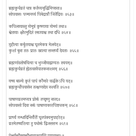
ब्रह्मकूर्चव्रतं चात्र कर्तव्यमृद्धिमिच्छता॥
सोपवासः पञ्चगव्यं पिबेद्रात्रौ जितेंद्रियः ॥५३॥
कपिलायास्तु गोमूत्रं कृष्णाया गोमयं तथा॥
श्वेतायाः क्षीरमुदितं रक्तायाश्च तथा दधि ॥५४॥
गृहीत्वा कर्बुरायाश्च घृतमेकत्र मेलयेत्॥
कुशां बुना ततः प्रातः स्नात्वा सन्तर्प्यं देवताः ॥५५॥
ब्रह्मणांस्तोषयित्वा च भुञ्जीयाद्वाग्यतः स्वयम्॥
ब्रह्मकूर्चव्रतं ह्येतत्सर्वपातकनाशनम् ॥५६॥
यच्च बाल्ये कृतं पापं कौमारे वार्द्धकेऽपि यत्॥
ब्रह्मकूर्चोपवासेन तत्क्षणादेव नश्यति ॥५७॥
पाषाणव्रतमप्यत्र प्रोक्तं तच्छृणु नारद॥
सोपवासो दिवा नक्तं पाषाणाकारपिष्टचकम् ॥५८॥
प्रार्च्य गन्धादिभिर्गौरीं घृतपंक्वमुपाहरेत्॥
व्रतमेतच्चरित्वा तु यथोक्तं द्विजसत्तम ॥५९॥
ऐश्वर्यसौख्यसौभाग्यरूपाणि प्राप्नुयान्नरः॥