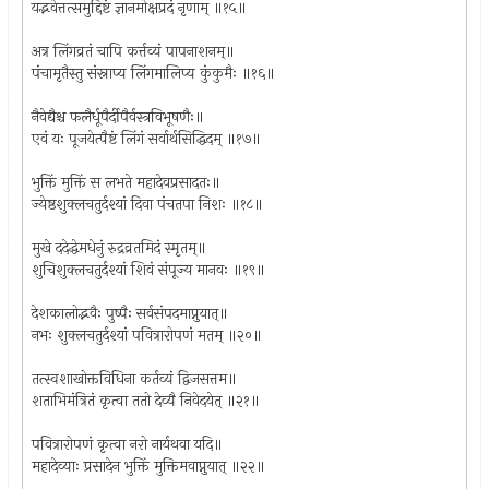
यद्भवेत्तत्समुद्दिष्टं ज्ञानमोक्षप्रदं नृणाम् ॥१५॥
अत्र लिंगव्रतं चापि कर्त्तव्यं पापनाशनम्॥
पंचामृतैस्तु संस्नाप्य लिंगमालिप्य कुंकुमैः ॥१६॥
नैवेद्यैश्च फलैर्धूपैर्दीपैर्वस्त्रविभूषणैः॥
एवं यः पूजयेत्पैष्टं लिंगं सर्वार्थसिद्धिदम् ॥१७॥
भुक्तिं मुक्तिं स लभते महादेवप्रसादतः॥
ज्येष्ठशुक्लचतुर्दश्यां दिवा पंचतपा निशः ॥१८॥
मुखे ददेद्धेमधेनुं रुद्रव्रतमिदं स्मृतम्॥
शुचिशुक्लचतुर्दश्यां शिवं संपूज्य मानवः ॥१९॥
देशकालोद्भवैः पुष्पैः सर्वसंपदमाप्नुयात्॥
नभः शुक्लचतुर्दश्यां पवित्रारोपणं मतम् ॥२०॥
तत्स्वशाखोक्तविधिना कर्तव्यं द्विजसत्तम॥
शताभिमंत्रितं कृत्वा ततो देव्यै निवेदयेत् ॥२१॥
पवित्रारोपणं कृत्वा नरो नार्यथवा यदि॥
महादेव्याः प्रसादेन भुक्तिं मुक्तिमवाप्नुयात् ॥२२॥