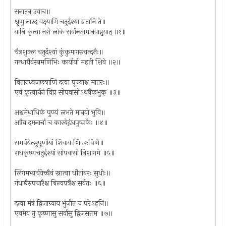
सनातन उवाच॥
श्रृणु नारद वक्ष्यामि चतुर्दश्या व्रतानि ते॥
यानि कृत्वा नरो लोके सर्वान्कामानवाप्नुयात् ॥१॥
चैत्रशुक्ल चतुर्दश्यां कुंकुमागरुचन्दनैः॥
गन्धाद्यैर्वस्त्रमणिभिः कार्यार्या महती शिवे ॥२॥
वितानध्वजछत्राणि दत्वा पूज्याश्च मातरः॥
एवं कृत्वार्चनं विप्र सोपवासोऽथवैकभुक् ॥३॥
अश्वमेधाधिकं पुण्यं लभते मानवो भुवि॥
अत्रैव दमनार्चां च कारयेद्गंधपुष्पकैः ॥४॥
समर्पयेत्सुपूर्णायां शिवाय शिवरूपिणे॥
राधकृष्णचतुर्द्दश्यां सोपवासो निशागमे ॥५॥
लिंगमभ्यर्चयेच्चैवं स्नात्वा धौतांबरः सुधीः॥
गंधाद्यैरुपचारैश्च बिल्वपत्रैश्च सर्वतः ॥६॥
दत्वा मंत्रं द्विजाग्र्याय भुंजीत च परेऽहनि॥
एवमेव तु कृष्णासु सर्वासु द्विजसत्तम ॥७॥