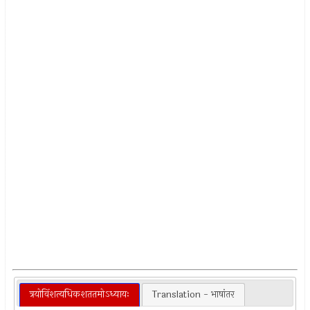
त्रयोविंशत्यधिकशततमोऽध्यायः
Translation - भाषांतर