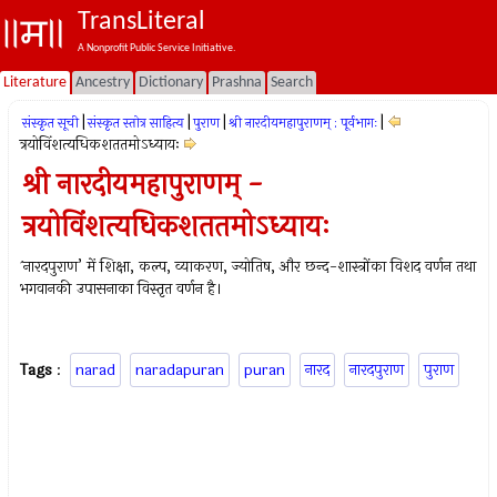
TransLiteral
A Nonprofit Public Service Initiative.
Literature
Ancestry
Dictionary
Prashna
Search
|
|
|
|
संस्कृत सूची
संस्कृत स्तोत्र साहित्य
पुराण
श्री नारदीयमहापुराणम् : पूर्वभागः
त्रयोविंशत्यधिकशततमोऽध्यायः
श्री नारदीयमहापुराणम् -
त्रयोविंशत्यधिकशततमोऽध्यायः
`नारदपुराण’ में शिक्षा, कल्प, व्याकरण, ज्योतिष, और छन्द-शास्त्रोंका विशद वर्णन तथा
भगवानकी उपासनाका विस्तृत वर्णन है।
Tags
:
narad
naradapuran
puran
नारद
नारदपुराण
पुराण