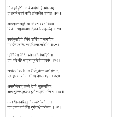
तिलदर्भांबुभिः कार्यं तर्प्पणं द्विजभोजनम्॥
कृशरान्नं स्वयं चापि तदेवाश्नीत वाग्यतः ॥६८॥
अंत्यकृष्णचतुर्दश्यां शिवरात्रिव्रतं द्विज॥
निर्जलं समुपोष्यात्र दिवानक्तं प्रपूजयेत् ॥६९॥
स्वयंभुवादिकं लिंगं पार्थिवं वा समाहितः॥
गंधाद्यैरुपचारैश्च सांबुबिल्वदलादिभिः ॥७०॥
धूपैर्दीपैश्च नैवेद्यैः स्तोत्रपाठैर्जपादिभिः॥
ततः परेऽह्नि संपूज्य पुनरेवोपचारकैः ॥७१॥
संभोज्य विप्रान्मिष्टान्नैर्विसृजेल्लब्धदक्षिणान्॥
एवं कृत्वा व्रतं मर्त्यो महादेवप्रसादतः ॥७२॥
अमर्त्यभोगान् लभते दैवतैः सुसभाजितः॥
अंत्यशुक्लचतुर्दश्यां दुर्गां संपूज्य भक्तितः ॥७३॥
गन्धाद्यैरुपचारैस्तु विप्रान्संभोजयेत्ततः॥
एवं कृत्वा व्रतं विप्र दुर्गायाश्चैकभोजनः ॥७४॥