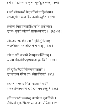
ततो होमं हविष्येण कृत्वा पूर्णाहुतिं चरेत् ॥३०॥
शय्यां सोपस्करां धेनुं प्रतिमां च द्विजोत्तम॥
प्रदद्याद्गुरवे भक्त्या द्विजानन्यांस्चतुर्दश ॥३१॥
संभोज्य मिष्टपक्वान्नैर्दक्षिणाभिः प्रतोषयेत्॥
एवं यः कुरुतेऽनंतव्रतं प्रत्यक्षमादरात्॥। १२३-३२॥
सोऽप्यनंतप्रसादेन जायते भुक्तिमुक्तिभाक्॥
कदलीव्रतमप्यत्र तद्विधानं च मे श्रृणु ॥३३॥
नरो वा यदि वा नारी रंभामुपवनस्थिताम्॥
स्नात्वा संपूजयेद्गंधपुष्पधान्यांकुरादिभिः ॥३४॥
दधिदूर्वाक्षतैर्द्द्वीपैर्वस्त्रपक्कान्नसंयैः॥
एवं संपूज्य मंत्रेण ततः संप्रार्थयेद्र्वती ॥३५॥
अप्सरो मरकन्याभिर्नागकन्याभिरार्चिते॥
शरीरारोग्यलावण्यं देहि देवि नमोऽस्तु ते ॥३६॥
इति संप्रार्थ्यं कन्यास्तु चतस्रो वा सुवासिनीः॥
संभोज्यां शुकसिद्वरकज्जलालक्तचर्चिताः ॥३७॥