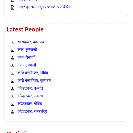
मन्त्र प्रतिलोम दुर्गासप्तशती पाठविधिः
Latest People
खटावकर, कृष्णराव
कंक, कृष्णाजी
कंक, येसाजी
कंक, कृष्णजी
काळे बसणीकर, गोविंद
काळे बसणीकर, कृष्णराव
कोल्हटकर, बळवंत
कोल्हटकर, लक्ष्मण
कोल्हटकर, गोविंद
कोल्हटकर, राम्रचंद्र