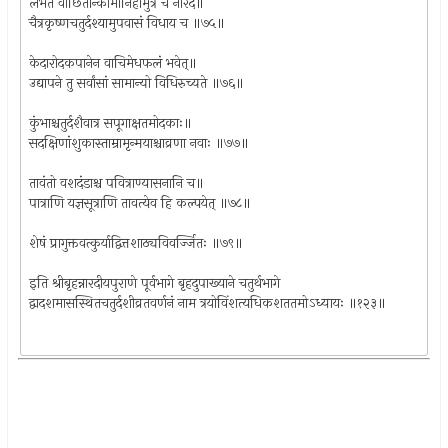
लभते वांछितान्कामानिहामुत्र च नारद॥
चैत्रकृष्णचतुर्दश्यामुपवासं विधाय च ॥७५॥
केदारोदकपानेन वाचिमेधफलं भवेत्॥
उद्यापने तु सर्वांसां सामान्यो विधिरुच्यते ॥७६॥
कुंभाश्चतुर्दशैवात्र सपूगाक्षतमोदकाः॥
सदक्षिणांशुकास्ताम्रामृन्मयाश्चाव्रणा नवाः ॥७७॥
तावंतो वशदंडाश्च पवित्राण्यासनानि च॥
पात्राणि यज्ञसूत्राणि तावत्येव हि कल्पयेत् ॥७८॥
शेषं प्रागुक्तवत्कुर्याद्वित्तशाठ्यविवर्ज्जितः ॥७९॥
इति श्रीबृहन्नारदीयपुराणे पूर्वभागे बृहदुपाख्याने चतुर्थभागे
द्वादशमासस्थितचतुर्दशीव्रतवर्णनं नाम त्रयोविंशत्यधिकशततमोऽध्यायः ॥१२३॥