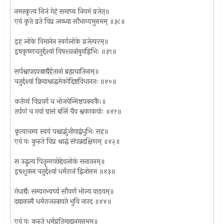
नमस्कृत्य निजं गेहं समाप्य नियमं व्रजेत्॥
एवं कृते व्रते विप्र लब्ध्वा सौभाग्यमुत्तमम् ॥३८॥
इह लोके विमानेन स्वर्गलोके व्रजेत्परम्॥
इषकृष्णचतुर्द्दश्यां विषशस्त्रांबुवह्निभिः ॥३९॥
सर्पश्वापदवज्राद्यैर्हतानां ब्रह्मघातिनाम्॥
चतुर्द्दश्यां क्रियाश्राद्धमेकोद्दिष्टविधानतः ॥४०॥
कर्तव्यं विप्रवर्गं च भोजयेन्मिष्टपक्वकैः॥
तर्पणं च गवां ग्रासं बलिं चैव श्वकाकयोः ॥४१॥
कृत्वाचम्य स्वयं पश्चाद्भुंजीयाद्बंधुभिः सह॥
एवं यः कुरुते विप्र श्राद्धं संपन्नदक्षिणम् ॥४२॥
स उद्धृत्य पितॄन्गच्छेद्देवलोकं सनातनम्॥
इषशुक्ल चतुर्द्दश्यां धर्मराजं द्विजोत्तम ॥४३॥
गंधाद्यैः सम्यगभ्यर्च्य सौवर्णं भोज्य वाङवम्॥
दद्यात्तस्मै धर्मराजस्त्रायते भुवि नारद ॥४४॥
एवं यः कुरुते धर्मप्रतिमादानमुत्तमम्॥