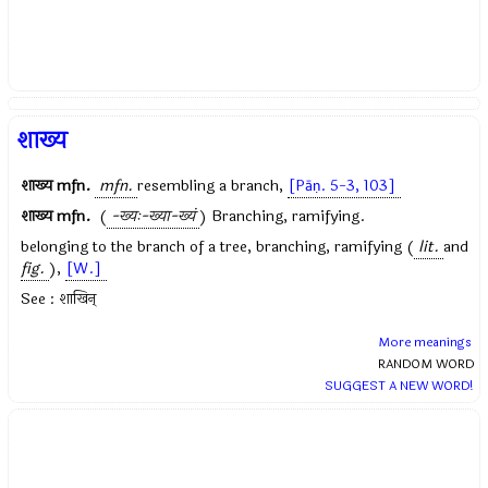
शाख्य
शाख्य
mfn.
mfn.
resembling a branch,
[Pāṇ. 5-3, 103]
शाख्य
mfn.
(
-ख्यः-ख्या-ख्यं
) Branching, ramifying.
belonging to the branch of a tree, branching, ramifying (
lit.
and
fig.
),
[W.]
See : शाखिन्
More meanings
RANDOM WORD
SUGGEST A NEW WORD!