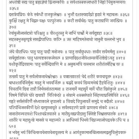
अधरोष्ठी सदा पातु ब्रह्मज्ञेयो द्विजान्कविः ॥ सर्वशास्त्रकलाधारी जिह्रां चिबुकमव्ययः
॥३५॥
दत्तात्रेयप्रियः कंठे स्कंधौ राजकुलेश्वरः ॥ भुजौ दशास्यदर्पघ्नो ह्रदयं मे महाबलः ॥३६॥
कुर्क्षि रक्षतु मे विद्वान्‍ वक्षः परपुरंजयः ॥ करौ सर्वार्थदः पातु कराग्राणि जगत्प्रियः ॥
३७॥
रेवांबुलीलासंदृप्तो परिक्षतु ॥ वीरशूरस्तु मे नाभिं पार्श्वो मे सर्वदुष्टहा ॥३८॥
सहस्त्रभुजनृत्पृष्ठं सप्तद्वीपाधिपः कटिम्‍ ॥ उरु माहिषमतेनाथो जानुनी वल्लभो भुव ॥
३९॥
जंघे वीराधिपः पातु पातु पादौ मनोजवः ॥ पातु सर्वायुधधरः सर्वांग सर्वमर्मसु ॥४०॥
सर्वदुष्टांतकः पातु धात्वष्टकाकलेवरम्‍ ॥ प्राणादिदशजीवेशान्सर्वशिष्टेदोऽवतु ॥४१॥
वशीकृतेंद्रियग्रामः पातु सर्वेन्द्रियाणि मे ॥ अनुक्तमपि यत्स्थान शरीरांतर्बहिश्व यत्‍ ॥
४२॥
तत्सर्वं पातु मे सर्वलोकनाथेश्वरेश्वरः ॥ वज्रात्सारतरं चेदं शरीरं कवचावृतम्‍ ॥४३॥
बाधाशतविनिर्मुक्त मस्तु मे भयवर्जितम्‍ ॥ बद्धदें कवचं दिव्यमभेद्यं हैहयेशितुः ॥४४॥
विचरामि दिवा रात्रौ निर्भयनांतरात्मना ॥ राजमार्गे महादुर्गे मार्गे चौरा दिसंकुले ॥४५॥
विषमे विपिने घोरे दावाग्रौ गिरिकंदरे ॥ संग्रामे शस्त्रसंघाते सिंहव्याघ्रनिषेविते ॥४६॥
गह्ररे सर्वसंकीर्णै संध्याकाले नृपालये ॥ विवादे विपुलावर्ते समुद्रे च नदीतटे ॥४७॥
परिपंथिजनकीर्णे देशे दस्युगनावृते ॥ सर्वस्वहरणे प्राप्ते प्राणस्य संकटे ॥४८॥
नानारोगज्वरावशे पिशाचप्रेतयातने ॥ मारीदुःखप्नपीडासु क्लिष्टे विश्वासघातके ॥४९॥
शारीरे च महादुःखे मानसे च महाज्वरे ॥ आधिव्यां धिभये विघ्नज्वालोपद्रवकेऽपि च ॥
५०॥
न भवेत्तु भयं किंचित्कवचेनावचेनावृतस्य मे ॥ आगंतुकामानखिलानस्मद्वसुविलुंपकान्‍
॥५१॥