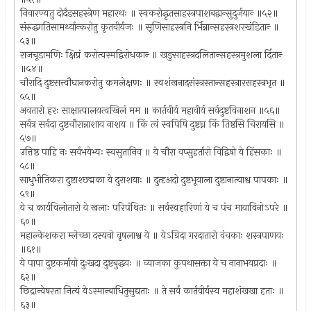
निवारण्यतु दोर्दंडसहस्त्रेण महारथः ॥ स्वकरोद्धृतसाहस्त्रपाशबद्वान्सुदुर्जयान्‍ ॥५२॥
संरुद्धगतिसामर्थ्यान्करोतु कृतवीर्यजः ॥ सृणिसाहस्त्रनि र्भिन्नान्सहस्त्रशरखंडितान्‍ ॥
५३॥
राजचूडामणिः क्षिप्रं करोत्वस्मद्विरोधकान्‍ ॥ खङुसाहस्त्रदलितान्सहस्त्रमुशला र्दितान्‍
॥५४॥
चौरादि दुष्टसत्त्वौघानकरोतु कमलेक्षणः ॥ स्वशंखनादसंस्त्रस्तान्सहस्त्रारसहस्त्रभृत ॥
५५॥
अवतारो हरः साक्षात्पालयत्वखिलं मम ॥ कार्तवीर्य महावीर्य सर्वदुष्टविनाशन ॥५६॥
सर्वत्र सर्वदा दुष्टचौरान्नाशाय नाशय ॥ किं त्वं स्वपिषि दुष्टघ्न किं तिष्ठसि चिरायसि ॥
५७॥
उत्तिष्ठ पाहि नः सर्वभयेभ्यः स्वसुतानिव ॥ ये चौरा वप्सुहर्तारो विद्विषो ये हिंसकाः ॥
५८॥
साधुभीतिकरा दुष्टाश्छ्द्मका ये दुराशयाः ॥ दुत्दृअदो दुष्टभूयाला दुष्टानात्याश्व पापकाः ॥
५९॥
ये च कार्यविलोतारो ये खलाः परिपंथितः ॥ सर्वस्वहारिणां ये च पंच मायाविनोऽपरे ॥
६०॥
महाल्केशकरा म्लेच्छा दस्यवो वृषलाश्व ये ॥ येऽग्रिदा गरदातारो वंचकाः शस्त्रपाणयः
॥६१॥
ये पापा दुष्टकर्मायो दुःखदा दुष्टबुद्धयः ॥ व्याजका कुपथासक्ता ये च नानाभयप्रदाः ॥
६२॥
छिद्रान्वेषरता नित्यं येऽस्मान्बाधितुसुद्यताः ॥ ते सर्व कार्तवीर्यस्य महाशंखखा हताः ॥
६३॥