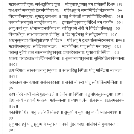
महावश्यकरी युक्तः सर्वशत्रुविनाशकृत ॥ महेषुचापधृक्पातृ मम प्राचेतसीं दिशम्‍ ॥१९॥
यशःकर्या समायुक्तो दैत्यसंघविनाशनः ॥ परिरक्षतु मे सम्यग्विदिशं चैत्रभानवीम्‍ ॥२०॥
विद्याकरीसमायुक्तः सुमहद्दुःखनाशनः ॥ पातु मे नैऋतीं चापपणिर्विदिशमीश्वरः ॥२१॥
धनकर्या समायुक्तो महादुरित नाशनः ॥ इष्वासनेषुधृक्पातु विदिशं मम वायवीम्‍ ॥२२॥
आयुःकर्या युतः श्रीमान्महाभयविनाशनः चापिषुधारी शैवीं मे विदिशं परिरक्षतु ॥२३॥
विजयश्रीयुतः साक्षात्सहस्त्रारधरो विभुः ॥ दिशमूर्द्धामवतु मे सर्वदुष्टभयंकरः ॥२४॥
शंखभृत्सुमहाशक्तिसंयुतोऽप्यधरां दिशम्‍ ॥ परिक्षतु मे दुःखध्वांत्सम्भेदभास्करः ॥२५॥
महायोगसमायुक्तः सर्वदिक्चक्रमंडलः ॥ महायोगीश्वरः पातु सर्वतो मम पद्मभृत्‍ ॥२६॥
एतास्तु मूर्तयो रक्ता रक्तमाल्यांशुकावृताः प्रधानदेवतारुपाः पृथग्रथवरे स्थिताः ॥२७॥
शक्तयः पद्महस्ताश्व नीलेंदीवरसन्त्रिभाः ॥ शुल्कमाल्यानुवसनाः सुलिप्ततिलकोज्ज्वलाः
॥२८॥
तत्पार्षदेश्वराः स्वस्ववाहनायुधभूषणाः ॥ स्वस्वदिक्षु स्थिताः पांतु मामिंद्राद्या महाबलाः
॥२९॥
एतास्तस्य समाख्याताः सर्वावरनदेवताः ॥ सर्वतो मां सदा पांतु सर्वशक्तिसमन्विताः ॥
३०॥
ह्रदये चोदरे नाभौ जठरे गुह्यमण्डले ॥ तेजोरुपाः स्थिताः पांतु वांछासुरवनद्रुमाः ॥३१॥
दिशं चान्ये महावर्णा मन्त्ररुपा महोज्ज्वलाः ॥ व्यापकत्वेन पांत्वस्मानापदतलमस्तकम्‍
॥३२॥
कार्तवीर्यः शिरः पातु ललांट हैहयेश्वरः ॥ सुमुखो मे मुख पातु कर्णौ व्याप्तजगत्रयः ॥
३३॥
सुकुमारो हनुं पातु भ्रूयुग्म मे धनुर्धरः ॥ नयनं पुंडरीकाक्षो नासिकां मे गुणाकारः ॥
३४॥