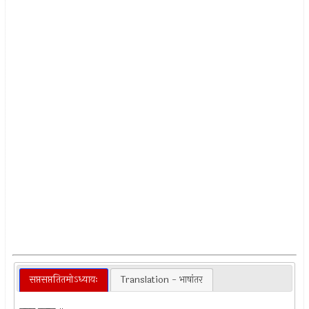
सप्तसप्ततितमोऽध्यायः
Translation - भाषांतर