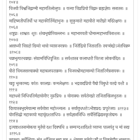
१०४॥
विजयी विश्वजिद्वाग्मी महागतिलोलुपः ॥ यज्वा विप्रप्रियो विद्वान्‍ ब्रह्मज्ञेयः सनातनः ॥
१०५॥
माहिष्मतीपतिर्यो धा महाकीर्तिर्महाभुजः ॥ सुकुमारो महावीरो मारीघ्नो मदिरेक्षणः ॥
१०६॥
शत्रुघ्नः शाश्वतः शूरः शंखभृद्योगिवल्लभः ॥ महाभागवती धीमान्महाभयविनाशनः ॥
१०७॥
असाध्यी विग्रहो दिव्यो भावो व्याप्तजगत्रयः ॥ जितेंद्रियो जितारातिः स्वच्छंद्रोऽनंतविक्रम्‍
॥१०८॥
चक्रभृत्परचक्रघ्नः संग्रामविधिपूजितः ॥ सर्वशास्त्र कलाधारी विरजा लोकवंदितः ॥
१०९॥
वीरो विमलसत्त्वाढ्यो महाबलपराक्रमः ॥ विजयश्रीमहामान्यो जितारिर्मंत्रनायकः ॥
११०॥
खङु भृत्कामदः कांतः कालघ्नः कमलेक्षणः ॥ भद्रवादप्रियो वैद्यो विबुधो वरदो वशी ॥
१११॥
महाधनो निधिपतिर्महायोगीए गुरुप्रियः ॥ योगाढ्यः सर्वरोगघ्नो राजिताखिलभूतलः ॥
११२॥
दिव्यास्त्रभृदमेयात्मा सर्वगोप्ता महोज्ज्वलः ॥ सर्वायुधधरोऽभीष्टप्रदः प्रपुरंजयः ॥११३॥
योगसिद्धो महाकायो महावृंदशताधिपः ॥ सर्वज्ञाननिधिः सर्वसिद्धिदानकृतोद्यमः ॥
११४॥
इत्यष्टशतनामोक्तया मूर्तयो दश दिक्पथि ॥ सम्यग्दशादिशो व्याप्य पालयंतु च मां सदा
॥११५॥
स्वस्थाः सर्वेन्द्रियाः संतु शांतिस्तु सदा मम ॥ शेषाद्या मूर्तयोऽष्टौ च विक्रमेणैव भास्वराः