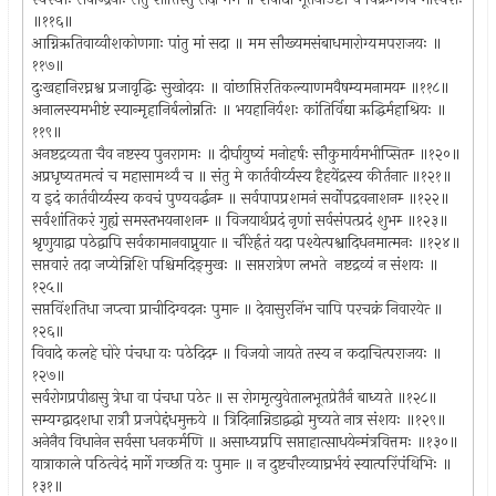
॥११६॥
आग्निऋतिवाय्वीशकोणगाः पांतु मां सदा ॥ मम सौख्यमसंबाधमारोग्यमपराजयः ॥
११७॥
दुःखहानिरघ्नश्व प्रजावृद्धिः सुखोदयः ॥ वांछाप्तिरतिकल्याणमवैषम्यमनामयम्‍ ॥११८॥
अनालस्यमभीष्टं स्यान्मृहानिर्बलोन्नतिः ॥ भयहानिर्यशः कांतिर्विद्या ऋद्धिर्महाश्रियः ॥
११९॥
अनष्टद्रव्यता चैव नष्टस्य पुनरागमः ॥ दीर्घायुष्यं मनोहर्षः सौकुमार्यमभीप्सितम्‍ ॥१२०॥
अप्रधृष्यतमत्वं च महासामर्थ्यं च ॥ संतु मे कार्तवीर्य्यस्य हैहयेंद्रस्य कीर्तनात्‍ ॥१२१॥
य इदं कार्तवीर्य्यस्य कवचं पुण्यवर्द्धनम्‍ ॥ सर्वपापप्रशमनं सर्वोपद्रवनाशनम्‍ ॥१२२॥
सर्वशांतिकरं गुह्यं समस्तभयनाशनम्‍ ॥ विजयार्थप्रदं नृणां सर्वसंपत्प्रदं शुभम्‍ ॥१२३॥
श्रृणुयाद्वा पठेद्वापि सर्वकामानवाप्नुयात्‍ ॥ चौरेर्ह्रतं यदा पश्येत्पश्वादिधनमात्मनः ॥१२४॥
सप्तवारं तदा जप्येन्निशि पश्चिमदिङ्‌मुखः ॥ सप्तरात्रेण लभते नष्टद्रव्यं न संशयः ॥
१२५॥
सप्तविंशतिधा जप्त्वा प्राचीदिग्वदनः पुमान्‍ ॥ देवासुरनिंभ चापि परचक्रं निवारयेत्‍ ॥
१२६॥
विवादे कलहे घोरे पंचधा यः पठेदिदम्‍ ॥ विजयो जायते तस्य न कदाचित्पराजयः ॥
१२७॥
सर्वरोगप्रपीढासु त्रेधा वा पंचधा पठेत्‍ ॥ स रोगमृत्युवेतालभूतप्रेतैर्न बाध्यते ॥१२८॥
सम्यग्द्वादशधा रात्रौ प्रजपेद्दंधमुक्तये ॥ त्रिदिनान्निडाद्वद्धो मुच्यते नात्र संशयः ॥१२९॥
अनेनैव विधानेन सर्वसा धनकर्मणि ॥ असाध्यप्नपि सप्ताहात्साधयेन्मंत्रवित्तमः ॥१३०॥
यात्राकाले पठित्वेदं मार्गे गच्छति यः पुमान्‍ ॥ न दुष्टचौरव्याघ्रर्भयं स्यात्परिंपंथिभिः ॥
१३१॥