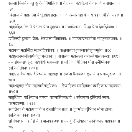
सहसा विलयं यान्तु दूरादेव विमोहिताः ॥ ये दानवा महादित्या ये यक्षा ये च राक्षसाः ॥
६४॥
पिशाचा ये महासत्त्वा ये भूतब्रह्मराक्षसाः ॥ अपस्मारग्रहा ये च ये ग्रहाः पिशितानशाः ॥
६५॥
महालेहितभोक्तारो वेताला ये च गुह्यकाः ॥ गंधर्वाप्सरसः सिद्धा ये च देवादियेनयः ॥
६६॥
डाकिन्यो द्रुणसाः प्रेताः क्षेत्रपाला विनायकाः ॥ महाव्याघ्रमहामेघा महातुरगरुपकाः ॥
६७॥
महागजा महासिंहा महामहिषयोनयः ॥ ऋक्षवाराहशुनकवानरोलूकमूर्तयः ॥६८॥
महोष्ट्रखरमार्जारसर्पगोवृषमस्तकाः ॥ नानारुपा महासत्त्वा नानाल्केश्वसहस्त्रदाः ॥६९॥
नानारोगकराः क्षुद्रा महावीर्या महाबलाः ॥ वातिकाः पैत्तिका घोरा श्लैष्मिकाः
सान्निपातिकाः ॥७०॥
माहेश्वरा वैष्णवाश्व वैरिंच्याश्व महाग्रहः ॥ स्कांदा वैनायकाः क्रूरा ये च प्रमथगुह्यकाः ॥
७१॥
महाशत्रुग्रहा रौद्रा महामारीमसूरिकाः ॥ ऐकाहिका व्द्याहिकाश्व त्र्याहिकाश्व महाज्वराः
॥७२॥
चातुर्थिकाः पाक्षिकाश्व मास्याः षाण्मासिकाश्व ये ॥ सांवत्सरा दुर्निवार्या ज्वराः
परमदारुणाः ॥७३॥
स्वाप्निका ये महोत्पाता ये च दुःखाप्निका ग्रहाः ॥ कूष्मांडा जृंभिका भौमा द्रोणाः
सान्निध्यवंचकाः ॥७४॥
भ्रमिकाः प्राणहर्तारो ये च बालग्रहादयः ॥ मनोबुद्धिन्द्रियहराः स्फोटकाश्व महाग्रहाः ॥
७५॥