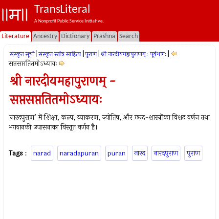
TransLiteral
A Nonprofit Public Service Initiative.
Literature
Ancestry
Dictionary
Prashna
Search
|
|
|
|
संस्कृत सूची
संस्कृत स्तोत्र साहित्य
पुराण
श्री नारदीयमहापुराणम् : पूर्वभागः
सप्तसप्ततितमोऽध्यायः
श्री नारदीयमहापुराणम् -
सप्तसप्ततितमोऽध्यायः
`नारदपुराण’ में शिक्षा, कल्प, व्याकरण, ज्योतिष, और छन्द-शास्त्रोंका विशद वर्णन तथा
भगवानकी उपासनाका विस्तृत वर्णन है।
Tags
:
narad
naradapuran
puran
नारद
नारदपुराण
पुराण