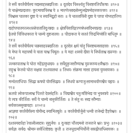
ते सर्वे कार्तवीर्यस्य गदासाहस्त्रदारिताः ॥ दूरादेव विनश्यंतु विनष्टगतिपौरुषाः ॥९०॥
ये चाक्षेमप्रदातारः कूटमायाविनश्व ये ॥ मारणेत्सादनोन्मूलद्वेषमोहनकारकाः ॥९१॥
विश्वास घातका दुष्टा ये च स्वामिद्रुहो नराः ॥ ये चाततायिनी दुष्टा ये पापा गोप्यहारिणः
॥९२॥
दाहोपघातगरलशस्त्रंपातातिदुःखदाः ॥ क्षेत्रवित्तादिहरणबंधनादिभयप्रदाः ॥९३॥
ईतयो विविधाकारा ये चान्ये दुष्टजातयः ॥ पीडाकरा ये सततं छिद्रमिच्छंति बाधितुम्‍ ॥
९४॥
ते सर्वे कार्तवीर्यस्य चक्रसाहस्त्रदारिताः ॥ दूरादेव क्षयं यांतु विनष्टबलसाहसाः ॥९५॥
ये मेघा ये महावर्षा ये वाता याश्व विद्युतः ॥ ये महा शनयो दीप्ता ये निर्घाताश्व दारुणाः ॥
९६॥
उल्कापाताश्व ये घोरा महेंद्रायुधादयः ॥ सर्येदुकुजसौम्याश्व गुरुकाव्यशनैश्वराः ॥९७॥
राहुश्व केतवो घोरा नक्षत्रा राशयस्तथा ॥ तिथयः संक्रमा मासा हायना युगनायकाः ॥
९८॥
मन्वंतराधिपाः सिद्धा ऋषयो योगसिद्धयः ॥ निधयो ऋग्यजुःसामाथर्वाणश्वैव वह्रयः ॥
९९॥
ऋतवो लोकपालाश्व पितरो देवसंहतिः ॥ विद्याश्वैव चतुःषष्टिभेदा या भुवनत्रये ॥१००॥
ये त्वत्र कीर्तिताः सर्वे ये चान्ये नानुकीर्तिताः ॥ ते संतु नः सदा सौम्याः
सर्वकालसुखावहाः ॥१०१॥
आज्ञया कार्तवीर्यस्य योगीन्द्र स्यामितद्युतेः ॥ कार्तवीर्यार्जुनो धन्वी राजेन्द्रो हैहयेश्वरः ॥
१०२॥
दशास्यदर्पहा रेवालीलादृप्तः सुदुर्जयः ॥ दुःखहा चौरदमनो राजराजे श्वरः प्रभुः ॥१०३॥
सर्वज्ञः सर्वदः श्रीमान्‍ सर्वशिष्टेष्टदः कृती ॥ राजचूडामणिर्योगी सप्तद्वीपाधिनायकः ॥