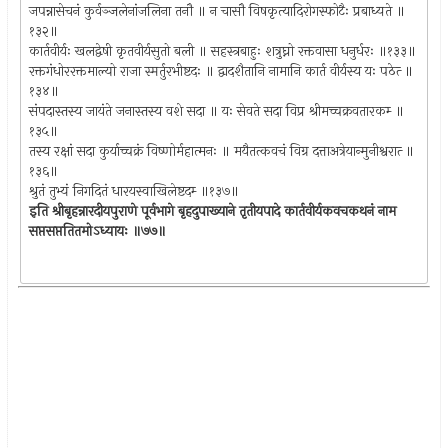
जपन्नासेचनं कुर्वञ्जलेनांजलिना तनौ ॥ न चासौ विषकृत्यादिरोगस्फोटैः प्रबाध्यते ॥
१३२॥
कार्तवीर्यः खलद्वेषी कृतवीर्यसुतो बली ॥ सहस्त्रबाहुः शत्रुघ्नो रक्तवासा धनुर्धरः ॥१३३॥
रक्तगंधोररक्तमाल्यो राजा स्मर्तुरभीष्टदः ॥ द्वादशैतानि नामानि कार्त वीर्यस्य यः पठेत्‍ ॥
१३४॥
संपदास्तस्य जायंते जनास्तस्य वशे सदा ॥ यः सेवते सदा विप्र श्रीमच्चक्रवतारकम्‍ ॥
१३५॥
तस्य रक्षां सदा कुर्याच्चक्रं विष्णोर्महात्मनः ॥ मयैतत्कवचं विग्र दत्ताअत्रेयान्मुनीश्वरात्‍ ॥
१३६॥
श्रुतं तुभ्यं निगदितं धारयस्वाखिलेष्टदम्‍ ॥१३७॥
इति श्रीबृहन्नारदीयपुराणे पूर्वभागे बृहदुपाख्याने तृतीयपादे कार्तवीर्यकवचकथनं नाम
सप्तसप्ततितमोऽध्यायः ॥७७॥