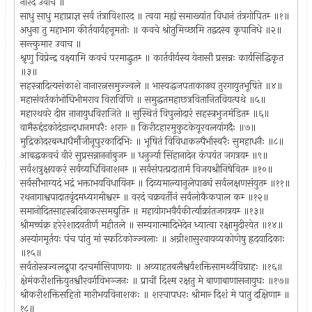
नारद उवाच ॥
साधु साधु महाप्राज्ञ सर्व तंत्राविशारद ॥ त्वया मह्यं समाख्यांत विधानं तंत्रगोपितम्‍ ॥१॥
अधुना तु महाभाग कीर्तवार्यहनूमतोः ॥ कवचे श्रोतुमिच्छामि तद्वदस्व कृपानिधे ॥२॥
सन्त्कुमार उवाच ॥
श्रृणु विप्रेन्द्र वक्ष्यामि कवचं परमाद्धुतम्‍ ॥ कार्तवीर्यस्य येनासौ प्रसन्नः कार्यसिद्धिकृत
॥३॥
सहस्त्रादित्यसंकाशे नानारत्नसमुज्ज्वले ॥ भास्वद्धजपताकाढ्य तुरगायुतभूषिते ॥४॥
महासंवर्तकांभोघिभीमराव विराविणि ॥ समुद्धतमहाछत्रवितानितवियत्पथे ॥५॥
महारथवरे दीप्त नानायुधविराजिते ॥ सुस्थितं विपुलोदारं सहस्त्रभुजमंडितम्‍ ॥६॥
वामैरुद्दंडकोदंडान्दधानमपरैः शरान्‍ ॥ किरीटहारमुकुटकेयूरवलयांगदैः ॥७॥
मुद्रिकोदरबन्धाधैर्मौजीनूपुरकादिभिः ॥ भूषितं विविधाकल्पैर्भास्वरैः सुमहाधनैः ॥८॥
आबद्धकवचं वीरं सुप्रसन्नाननांबुजम्‍ ॥ धनुर्ज्या सिंहानादेन कंपयंत जगत्रयम्‍ ॥९॥
सर्वशत्रुक्षयकरं सर्वव्यधिविनाशनम्‍ ॥ सर्वसंपत्प्रदातार्म विजयश्रीनिषेवितम्‍ ॥१०॥
सर्वसौभाग्यदं भद्रं भक्ताभयविधायिनम्‍ ॥ दिव्यमाल्यानुलेपाढ्यं सर्वलक्षणसंयुतम्‍ ॥११॥
रथनागाश्वपादातवृंदमध्यगमीश्वरम्‍ ॥ वरदं चक्रवर्तीनं सर्वलोकैकपाल कम्‍ ॥१२॥
समानोदितसाहस्त्रदिवाकरसमद्युतिम्‍ ॥ महायोगभवैर्यकीर्त्याक्रांतजगत्रयम्‍ ॥१३॥
श्रीमच्चंक्र हरेरंशादवतीर्णं महीतले ॥ सम्यगात्मादिभेदेन ध्यात्वा रक्षामुदीरयेत ॥१४॥
अस्यांगमूर्तयः पंच पांतु मां स्फटिकोज्ज्वलाः ॥ अग्नीशासुरवायव्यकोणेषु ह्रदयादिकाः
॥१५॥
सर्वतोस्त्रज्वलद्रूपा दरचर्मासिपाणयः ॥ अव्याहतबलैश्वर्यशक्तिसामर्थ्यविग्राहः ॥१६॥
क्षेमंकरीशक्तियुतश्वौरवर्गविभञ्जनः ॥ प्राचीं दिश्म रक्षतु मे बाणाबाणासनायुघः ॥१७॥
श्रीकरीशक्तिसहितो मारीभयविनाशकः ॥ शरचापधरः श्रीमान्‍ दिशं मे पातु दक्षिणाम्‍ ॥
१८॥