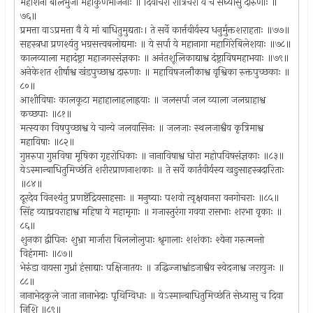
महाशना बलिभुजो महाकुणभोजनाः ॥ दिवाचरा रात्रिचरा ये च संध्यासु दारुणाः ॥
७६॥
प्रमत्ता वाऽप्रमत्ता वै ये मां बाधितुमुद्यताः। ते सर्वे कार्त्तवीर्यस्य धनुर्मुक्तशराहताः ॥७७॥
सहस्त्रधा प्रणश्यंतु भग्रसत्त्वबलोद्यमाः ॥ ये सर्पा ये महानागा महागिरेबिलेशयाः ॥७८॥
कालव्याला महादंष्ट्रा महाजगरसंज्ञकाः ॥ अनंतशूलिकाद्याश्व दंष्ट्राविषमहाभयाः ॥७९॥
अनेकेशत शीर्षाश्व खंडपुच्छाश्व दारुणाः ॥ महाविषजलौकाश्व वृश्विका रुक्तपुच्छकाः ॥
८०॥
आशीविषाः कालकूटा महाहालाहलाह्रयाः ॥ जलसर्पा जल व्याला जलग्राहाश्व
कच्छपाः ॥८१॥
मत्स्यका विषपुच्छाश्व ये चान्ये जलवासिनः ॥ जलजाः स्थलजाश्वैव कृत्रिमाश्व
महाविषाः ॥८२॥
गुप्तरुपा गुप्तविषा मूषिका गृहरोधिकाः ॥ नानाविषाश्व घोरा महोपविषसंज्ञकाः ॥८३॥
येऽस्मान्बाधितुमिच्छंति शरीरप्राणनाशकाः ॥ ते सर्वे कार्तवीर्यस्य खङुसाहस्त्रदारिताः
॥८४॥
दूरदेव विनश्यंतु प्रणष्टेंद्रियसाहसाः ॥ मनुष्याः पशवो त्वृक्षवानरा वनगोचराः ॥८५॥
सिंह व्याघ्रवराहाश्व महिषा ये महामृगाः ॥ गजास्तुरंगा गवया रासभाः शरभा वृकाः ॥
८६॥
शुनका द्वीपिनः शुभ्रा मार्जारा बिललोलुपाः श्रृगालाः शशंकाः श्येना गरुत्मन्तो
विहंगमाः ॥८७॥
भेरुंडा वायसा गुध्रां हंसाद्याः पक्षिजातयः ॥ उद्धिज्जाश्वांडजाश्वैव स्वेदजाश्व जरायुजः ॥
८८॥
नानाभेदकुले जाता नानाभेदाः पृथिग्विधाः ॥ येऽस्मान्बाधितुमिच्छंति सेध्यासु च दिवा
निशि ॥८९॥