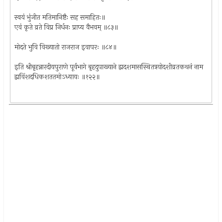
स्वयं भुंजीत मतिमानिष्टैः सह समाहितः॥
एवं कृते व्रते विप्र निर्धनः प्राप्य वैभवम् ॥८३॥
मोदते भुवि विख्यातो राजराज इवापरः ॥८४॥
इति श्रीबृहन्नारदीयपुराणे पूर्वभागे बृहदुपाख्याने द्वादशमासस्थितत्रयोदशीव्रतकथनं नाम
द्वाविंशदधिकशततमोऽध्यायः ॥१२२॥