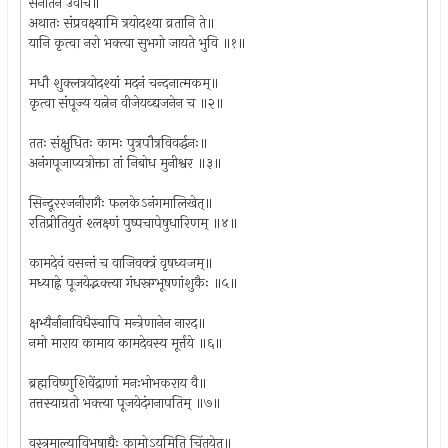
सनातन उवाच॥
अथातः संप्रवक्ष्यामि त्रयोदश्या व्रतानि ते॥
यानि कृत्वा नरो भक्त्या सुभगो जायते भुवि ॥१॥
मधौ शुक्लत्रयोदश्यां मदनं चन्दनात्मकम्॥
कृत्वा संपूज्य यत्नेन वीजेयव्द्यजनेन च ॥२॥
ततः संक्षुधितः कामः पुत्रपौत्रविवर्द्धनः॥
अनंगपूजाप्यत्रोक्ता तां निबोध मुनीश्वर ॥३॥
सिन्दूररजनीरागैः फलकेऽनंगमालिखेत्॥
रतिप्रीतियुतं श्लक्ष्णं पुष्पचापेषुधारिणम् ॥४॥
कामदेवं वसन्तं च वाजिवक्त्रं वृषध्वजम्॥
मध्याह्ने पूजयेद्भक्त्या गंधस्रग्भूषणांशुकैः ॥५॥
क्षभ्यैर्नानाविधैस्चापि मन्त्रेणानेन नारद॥
नमो माराय कामाय कामदेवस्य मूर्त्तये ॥६॥
ब्रह्मविष्णुशिवेंद्राणां मनःभोभकराय वै॥
तत्तस्याग्रतो भक्त्या पूजयेदंगनापतिम् ॥७॥
वस्त्रमाल्याविभूषाद्यैः कामोऽयमिति चिंतयेत्॥