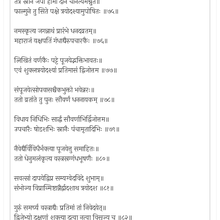
तत्र स्नानं जपो होमो दानं चानंत्यमश्नुते॥
फाल्गुने तु सिते पक्षे त्रयोदश्यामुपोषितः ॥७५॥
नमस्कृत्य जगन्नाथं प्रारंभे धनदव्रतम्॥
महाराजं यक्षपतिं गंधाद्यैरुपचारकैः ॥७६॥
लिखितं वर्णकैः पट्टे पूजयेद्भक्तिभावतः॥
एवं शुक्लत्रयोदश्यां प्रतिमासं द्विजोत्तम ॥७७॥
संपूजयेत्सोपवासश्चैकभुक्तो भवेन्नरः॥
ततो व्रतांते तु पुनः सौवर्णं धननायकम् ॥७८॥
विधाय निधिभिः सार्द्धं सौवर्णाभिर्द्विजोत्तम॥
उपचारैः षोडशभिः स्नानैः पंचामृतादिभिः ॥७९॥
नैवेद्यैर्विविधैर्भक्त्या पूजयेत्तु समाहितः॥
ततो धेनुमलंकृत्य वस्त्रस्रग्गंधभूषणैः ॥८०॥
सवत्सां दापयेद्विप्र सम्यग्वेदविदे शुभाम्॥
संभोज्य विप्रान्मिष्टान्नैर्द्वादशाथ त्रयोदश ॥८१॥
गुरुं समर्च्य वस्त्राद्यैः प्रतिमां तां निवेदयेत्॥
द्विजेभ्यो दक्षणां शक्त्या दत्वा नत्वा विसृज्य च ॥८२॥