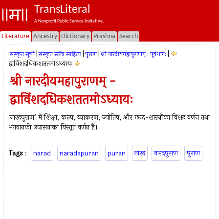
TransLiteral
A Nonprofit Public Service Initiative.
Literature
Ancestry
Dictionary
Prashna
Search
|
|
|
|
संस्कृत सूची
संस्कृत स्तोत्र साहित्य
पुराण
श्री नारदीयमहापुराणम् : पूर्वभागः
द्वाविंशदधिकशततमोऽध्यायः
श्री नारदीयमहापुराणम् -
द्वाविंशदधिकशततमोऽध्यायः
`नारदपुराण’ में शिक्षा, कल्प, व्याकरण, ज्योतिष, और छन्द-शास्त्रोंका विशद वर्णन तथा
भगवानकी उपासनाका विस्तृत वर्णन है।
Tags
:
narad
naradapuran
puran
नारद
नारदपुराण
पुराण