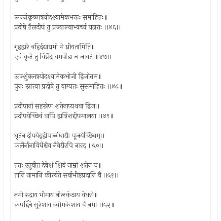
ऊर्ज्जकृष्णत्रयोदश्यामेकभक्तः समाहितः॥
प्रदोषे तैलदीपं तु प्रज्वाल्याभ्यर्च्य यत्नतः ॥४६॥
गृहद्वारे बहिर्दद्याद्यमो मे प्रीयतामिति॥
एवं कृते तु विप्रेंद्र यमपीडा न जायते ॥४७॥
ऊर्ज्शुक्लत्रयोदश्यामेकभोजी द्विजोत्तम॥
पुनः स्नात्वा प्रदोषे तु वाग्यतः सुसमाहितः ॥४८॥
प्रदीपानां सहस्रेण शतेनाप्यथवा द्विज॥
प्रदीपयेच्छिवं वापि द्वात्रिंशद्दीपमालया ॥४९॥
घृतेन दीपयेद्द्वीपान्गंधाद्यैः पूजयेच्छिवम्॥
फलैर्नानाविधैश्चैव नैवेद्यैरपि नारद ॥५०॥
ततः स्तुवीत देवेशं शिवं नाम्नां शतेन च॥
तानि नामानि कीर्त्यंते सर्वाभीष्टप्रदानि वै ॥५१॥
नमो रुद्राय भीमाय नीलकंठाय वेधसे॥
कपर्द्दिने सुरेशाय व्योमकेशाय वै नमः ॥५२॥