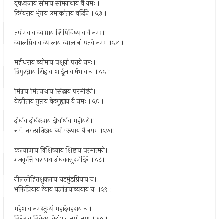
वृषध्वजाय सोमाय सोमनाथाय वै नमः॥
दिगंबराय भृंगाय उमाकांताय वर्द्धिने ॥५३॥
तपोमयाय व्याप्ताय शिपिविष्याय वै नमः॥
व्यालप्रियाय व्यालाय व्यालानां पतये नमः ॥५४॥
महीधराय व्योमाय पशूनां पतये नमः॥
त्रिपुरघ्नाय सिंहाय शार्दूलायार्षभाय च ॥५५॥
मिताय मितनाथाय सिद्धाय परमेष्ठिने॥
वेदगीताय गुप्ताय वेदगुह्याय वै नमः ॥५६॥
दीर्घाय दीर्घरूपाय दीर्घार्थाय महीयसे॥
नमो जगत्प्रतिष्ठाय व्योमरूपाय वै नमः ॥५७॥
कल्याणाय विशिष्याय शिष्टाय परमात्मने॥
गजकृत्ति धरायाथ अंधकासुरभेदिने ॥५८॥
नीललोहितशुक्लाय चडमुंडप्रियाय च॥
भक्तिप्रियाय देवाय यज्ञांतायाव्ययाय च ॥५९॥
महेशाय नमस्तुभ्यं महादेवहराय च॥
त्रिनेत्राय त्रिवेदाय वेदांगाय नमो नमः ॥६०॥