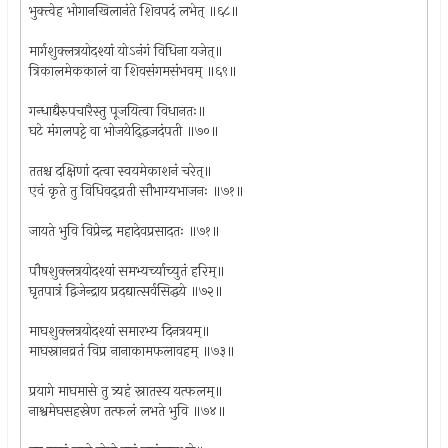
भुक्त्वेह भोगानखिलानंते शिवपदं लभेत् ॥६८॥
मार्गशुक्लत्रयोदश्यां योऽनंगं विधिना यजेत्॥
त्रिकालमेककालं वा शिवसंगमसंभवम् ॥६९॥
गन्धाद्यैरुपचारैस्तु पूजयित्वा विधानतः॥
घटे मंगलपट्टे वा भोजयेद्द्विजदंपती ॥७०॥
ततश्च दक्षिणां दत्वा स्वयमेकाशनं चरेत्॥
एवं कृते तु विधिवद्व्रती सौभाग्यभाजनः ॥७१॥
जायते भुवि विप्रेन्द्र महादेवप्रसादतः ॥७१॥
पौषशुक्लत्रयोदश्यां समभ्यर्च्याच्युतं हरिम्॥
घृतपात्रं द्विजेन्द्राय प्रदद्यात्सर्वसिद्धये ॥७२॥
माघशुक्लत्रयोदश्यां समारभ्य दिनत्रयम्॥
माघस्नानव्रतं विप्र नानाकामफलावहम् ॥७३॥
प्रयागे माघमासे तु त्र्यहं स्नातस्य यत्फलम्॥
नाश्वमेघसहस्रेण तत्फलं लभते भुवि ॥७४॥