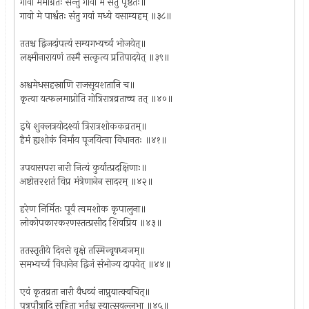
गावो ममाग्रतः सन्तु गावो मे संतु पृष्ठतः॥
गावो मे पार्श्वतः संतु गवां मध्ये वसाम्यहम् ॥३८॥
ततश्च द्विजदांपत्यं सम्यगभ्यर्च्य भोजयेत्॥
लक्ष्मीनारायणं तस्मै सत्कृत्य प्रतिपादयेत् ॥३९॥
अश्वमेधसहस्राणि राजसूयशतानि च॥
कृत्वा यत्फलमाप्नोति गोत्रिरात्रव्रताच्च तत् ॥४०॥
इषे शुक्लत्रयोदश्यां त्रिरात्रशोककव्रतम्॥
हैमं ह्यशोकं निर्माय पूजयित्वा विधानतः ॥४१॥
उपवासपरा नारी नित्यं कुर्यात्प्रदक्षिणाः॥
अष्टोत्तरशतं विप्र मंत्रेणानेन सादरम् ॥४२॥
हरेण निर्मितः पूर्वं त्वमशोक कृपालुना॥
लोकोपकारकरणस्तत्प्रसीद शिवप्रिय ॥४३॥
ततस्तृतीये दिवसे वृक्षे तस्मिन्वृषध्वजम्॥
समभ्यर्च्य विधानेन द्विजं संभोज्य दापयेत् ॥४४॥
एवं कृतव्रता नारी वैधव्यं नाप्नुयात्क्वचित्॥
पुत्रपौत्रादि सहिता भर्तुश्च स्यात्सुवल्लभा ॥४५॥