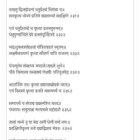
ततस्तु द्विजदांपत्यं चतुर्दश्यां निमंत्र्य च॥
सतकृत्य भोज्य प्रतिमे दद्यात्ताभ्यां सदक्षिणे ॥३१॥
एवं चतुर्दशाब्दं च कृत्वा व्रतमनुत्तमम्॥
धेनुयुग्मान्विते देये व्रतसंपूर्तिहेतवे ॥३२॥
भाद्रशुक्लत्रयोदश्यां गोत्रिरात्रव्रतं स्मृतम्॥
लक्ष्मीनारायणं कृत्वा सौवर्णं वापि राजतम् ॥३३॥
पंचामृतेन संस्नाप्य मण्डलेऽष्टदले शुभे॥
पीठे विन्यस्य वस्त्राढ्यं गंधाद्यैः परिपूजयेत् ॥३४॥
आरार्तिकं ततः कृत्वा दद्यात्सान्नोदकं घटम्॥
एवं दिनत्रयं कृत्वा व्रतांते मासमर्च्य च ॥३५॥
सम्यगर्थं च संपाद्य दद्यान्मंत्रेण नारद॥
पंचगावः समुत्पन्ना मथ्यमाने महोदधौ ॥३६॥
तासां मध्ये तु या नंदा तस्यै धेन्वै नमो नमः॥
प्रदक्षिणीकृत्य ततो दद्याद्विप्राय मंत्रतः ॥३७॥