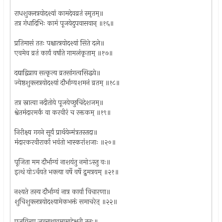
राधशुक्लत्रयोदश्यां कामदेवव्रतं स्मृतम्॥
तत्र गंधादिभिः कामं पूजयेदुपवासवान् ॥१६॥
प्रतिमासं ततः पश्चात्त्रयोदश्यां सिते दले॥
एवमेव व्रतं कार्यं वर्षांते गामलंकृताम् ॥१७॥
दद्याद्विप्राय सत्कृत्य व्रतसांगत्वसिद्धये॥
ज्येष्ठशुक्लत्रयोदश्यां दौर्भाग्यशमनं व्रतम् ॥१८॥
तत्र स्नात्वा नदीतोये पूजयेच्छुचिदेशजम्॥
श्वेतमंदारमर्कं वा करवीरं च रक्तकम् ॥१९॥
निरीक्ष्य गगने सूर्यं प्रार्थयेन्मंत्रतस्तदा॥
मंदारकरवीरार्का भवंतो भास्करांशजाः ॥२०॥
पूजिता मम दौर्भाग्यं नाशयंतु नमोऽस्तु वः॥
इत्थं योऽर्चयते भक्त्या वर्षे वर्षे द्रुमत्रयम् ॥२१॥
नश्यते तस्य दौर्भाग्यं नात्र कार्या विचारणा॥
शुचिशुक्लत्रयोदश्यामेकभक्तं समाचरेत् ॥२२॥
पूजयित्वा जगन्नाथावुमामाहेश्वरी तनूः॥