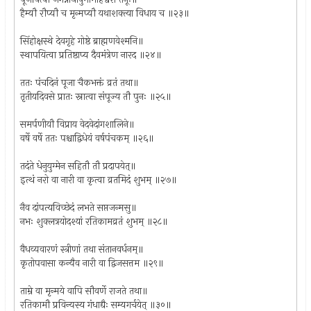
हैम्यौ रौप्यौ च मृन्मप्यौ यथाशक्त्या विधाय च ॥२३॥
सिंहोक्षस्थे देवगृहे गोष्ठे ब्राह्मणवेश्मनि॥
स्थापयित्वा प्रतिष्ठाप्य दैवमंत्रेण नारद ॥२४॥
ततः पंचदिनं पूजा चैकभक्तं व्रतं तथा॥
तृतीयदिवसे प्रातः स्नात्वा संपूज्य तौ पुनः ॥२५॥
समर्पणीयौ विप्राय वेदवेदांगशालिने॥
वर्षे वर्षे ततः पश्चाद्विधेयं वर्षपंचकम् ॥२६॥
तदंते धेनुयुग्मेन सहितौ तौ प्रदापयेत्॥
इत्थं नरो वा नारी वा कृत्वा व्रतमिदं शुभम् ॥२७॥
नैव दांपत्यविच्छेदं लभते सप्तजन्मसु॥
नभः शुक्लत्रयोदश्यां रतिकामव्रतं शुभम् ॥२८॥
वैधव्यवारणं स्त्रीणां तथा संतानवर्धनम्॥
कृतोपवासा कन्यैव नारी वा द्विजसत्तम ॥२९॥
ताम्रे वा मृन्मये वापि सौवर्णे राजते तथा॥
रतिकामौ प्रविन्यस्य गंधाद्यैः सम्यगर्चयेत् ॥३०॥