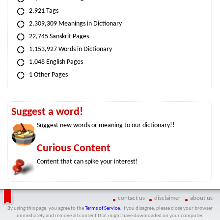
2,921 Tags
2,309,309 Meanings in Dictionary
22,745 Sanskrit Pages
1,153,927 Words in Dictionary
1,048 English Pages
1 Other Pages
Suggest a word!
Suggest new words or meaning to our dictionary!!
Curious Content
Content that can spike your interest!
contact us
disclaimer
about us
By using this page, you agree to the
Terms of Service
. If you disagree, please close your browser
immediately and remove all content that might have downloaded on your computer.