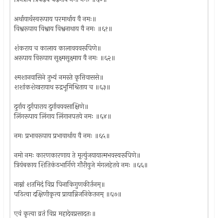
अर्थायार्थस्वरूपाय परमार्थाय वै नमः॥
विश्वरूपाय विश्वाय विश्वनाथाय वै नमः ॥६१॥
शंकराय च कालाय कालावयवरूपिणे॥
अरूपाय विरूपाय सूक्ष्मसूक्ष्माय वै नमः ॥६२॥
श्मशानवासिने तुभ्यं नमस्ते कृत्तिवाससे॥
शशांकशेखरायाथ रुद्रभूमिश्रिताय च ॥६३॥
दुर्गाय दुर्गपाराय दुर्गावयवसाक्षिणे॥
लिंगरूपाय लिंगाय लिंगानपतये नमः ॥६४॥
नमः प्रभावरूपाय प्रभावार्थाय वै नमः ॥६५॥
नमो नमः कारणकारणाय ते मृत्युंजयायात्मभवस्वरूपिणे॥
त्रियंबकाय शितिकंठभार्गिणे गौरीयुजे मंगलहेतवे नमः ॥६६॥
नाम्नां शतमिदं विप्र पिनाकिगुणकीर्तनम्॥
पठित्वा दक्षिणीकृत्य प्रायान्निजनिकेतनम् ॥६७॥
एवं कृत्वा व्रतं विप्र महादेवप्रसादतः॥