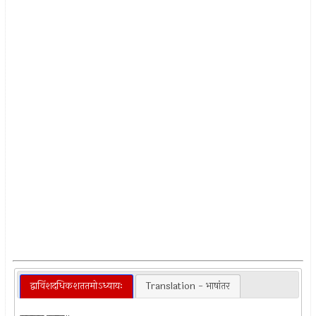
द्वाविंशदधिकशततमोऽध्यायः
Translation - भाषांतर