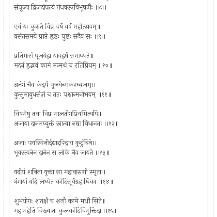
संपूज्य द्विजदांपत्यं गंधवस्त्रविभूषणैः ॥८॥
एवं यः कुरुते विप्र वर्षे वर्षे महोत्सवम्॥
वसंतसमये प्राप्ते हृष्टः पुष्टः सदैव सः ॥९॥
प्रतिमासं पूजयेद्वा यावद्वर्षं समाप्यते॥
मदनं हृद्भवं कामं मन्मथं च रतिप्रियम् ॥१०॥
अनंगं चैव कंदर्पं पूजयेन्मकरध्वजम्॥
कुसुमायुधसंज्ञं च ततः पश्चान्मनोभवम् ॥११॥
विषमेषु तथा विप्र मालतीगप्रियमित्यपि॥
अजाया दानमप्युक्तं स्नात्वा नद्या विधानतः ॥१२॥
अजाः पयस्विनीर्दद्याद्दरिद्राय कुटुंबिने॥
भूयस्त्वनेन दानेन स लोके नैव जायते ॥१३॥
यदीयं शनिना युक्ता सा महावारुणी स्मृता॥
गंगायां यदि लभ्येत कोटिसूर्यग्रहाधिका ॥१४॥
शुभयोगः शतर्क्षं च शनौ कामे मधौ सिते॥
महामहेति विख्याता कुलकोटिविमुक्तिदा ॥१५॥