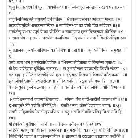
ब्रह्योवाच ॥
श्रृणु विप्र प्रवक्ष्यामि पुराणं वायवीयकम्‍ ॥ यस्मिञ्च्छृते लभेद्धाम रुद्रस्य परमात्मनः ॥
१॥
चतुर्विशतिसाहस्त्रं तत्पुराणं प्रकीर्तितम्‍ ॥ श्वेतकल्पप्रसंगेन धर्मानत्राह मारुतः ॥२॥
तद्वायवीयमुदितं भागद्वयसमन्वितम्‍ ॥ सर्गादिलक्षणं यत्र प्रोक्तं विप्र सविस्त्रम्‍ ॥३॥
मन्वंतरेषु वंशाश्व राज्ञां ये यत्र कीर्तिता ॥ गयासुरस्य हननं विस्तराद्यत्रं कीर्तितम्‍ ॥४॥
मासानां चैव माहात्म्यं माघस्योक्तं फलधिकम्‍ ॥ दानधर्मा राजधर्मां विस्तरेणोदिता स्तथा
॥५॥
भूपातालककुब्व्योमचारिणाम यत्र निर्णयः ॥ व्रतादीनां च पूर्वोऽयं विभागः समुदाहृतः ॥
६॥
उत्तरे तस्य भागे तु नर्मदातीर्थवर्णनम्‍ ॥ शिवस्य संहितोक्ता वै विस्तरेण मुनीश्वर ॥७॥
यो देवः सर्वदेवानां दुर्विज्ञेयः सनातनः ॥ स तु सर्वांत्मना यस्यास्तीरे तिष्ठति संततम्‍ ॥८॥
इदं ब्रह्मा हारीरिंदं साक्षाच्चेदं परो हरः ॥ इदं ब्रह्म निराकारं कैवल्यं नर्मदाजलम्‍ ॥९॥
ध्रुवं लोकह्रितार्थाय स्वशरीरतः ॥ शक्तिः कामि सरिद्रूपा रवैयमवतारिता ॥१०॥
ये वसंत्युत्तंरे कूले रुद्रस्यानुचरा हि ते ॥ वसंति याम्यतीरे ये लोकं ते यांति वैष्णवम्‍ ॥
११॥
ॐकारेश्वरमारभ्यं यावत्पाश्विमसागरः ॥ संगमाः पंच च त्रिंशन्नदीनां पापनाशनी ॥१२॥
दशैकमुत्तरे तीरे त्रयोविंशतिर्दक्षिणे ॥ पंचत्रिंशत्तमः प्रोक्तो रेवासागर सगमः ॥१३॥
संगमैः सहितान्येव रेवातीरद्वयेऽपि च ॥ चतुःशतानि तीर्थानि प्रसिद्धानि च संति हिं ॥
१४॥
षष्टिकोट्यो मुनीश्वर ॥ संति चान्यानि रेवायास्तीरयुग्मे पदे पदे ॥१५॥
संहितेयं महापुण्या शिवस्य परमात्मनः ॥ नर्मदाचरितं यत्र वायुना परिकीर्ति तम्‍ ॥१६॥
लिखित्वेदं पुराणं तु गुडधेनुसमन्वितम्‍ ॥ श्रावण्यां यो ददेद्धत्तया ब्राह्मणाय कुटुंबिने ॥