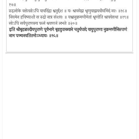
१७॥
रुद्रलोके वसेत्सोऽपि यावदिंद्रा श्वतुर्द्दश ॥ यः श्रावयेद्वा श्रृणुयाद्वायवीयमिदं नरः ॥१८॥
नियमेन हविष्याशी स रुद्रो नात्र संशयः ॥ यश्वानुक्रमणीमेतां श्रृणोति श्रावयेत्तथा ॥१९॥
सोऽपि सर्वपुराणस्य फलं श्रवणजं लभते ॥२०॥
इति श्रीबृहन्नारदीयपुराणे पूर्वभागे बृहदुपाख्याने चतुर्थपादे वायुपुराणा नुक्रमणीनिरुपणं
नाम पञ्चनवतितमोऽध्यायः ॥९५॥