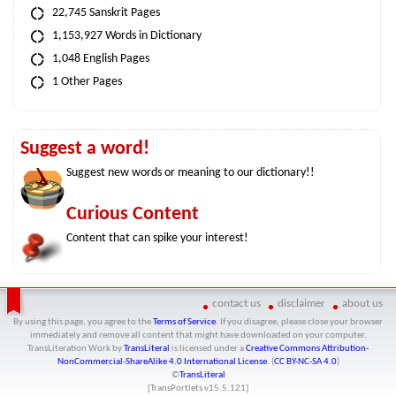
22,745 Sanskrit Pages
1,153,927 Words in Dictionary
1,048 English Pages
1 Other Pages
Suggest a word!
Suggest new words or meaning to our dictionary!!
Curious Content
Content that can spike your interest!
contact us
disclaimer
about us
By using this page, you agree to the
Terms of Service
. If you disagree, please close your browser
immediately and remove all content that might have downloaded on your computer.
TransLiteration Work
by
TransLiteral
is licensed under a
Creative Commons Attribution-
NonCommercial-ShareAlike 4.0 International License
. (
CC BY-NC-SA 4.0
)
©
TransLiteral
[TransPortlets v
15.5.121
]