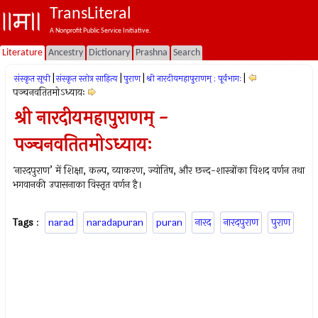
TransLiteral
A Nonprofit Public Service Initiative.
Literature
Ancestry
Dictionary
Prashna
Search
|
|
|
|
संस्कृत सूची
संस्कृत स्तोत्र साहित्य
पुराण
श्री नारदीयमहापुराणम् : पूर्वभागः
पञ्चनवतितमोऽध्यायः
श्री नारदीयमहापुराणम् -
पञ्चनवतितमोऽध्यायः
`नारदपुराण’ में शिक्षा, कल्प, व्याकरण, ज्योतिष, और छन्द-शास्त्रोंका विशद वर्णन तथा
भगवानकी उपासनाका विस्तृत वर्णन है।
Tags
:
narad
naradapuran
puran
नारद
नारदपुराण
पुराण