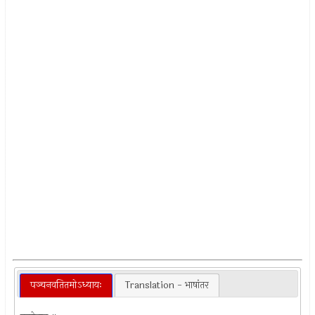
पञ्चनवतितमोऽध्यायः
Translation - भाषांतर