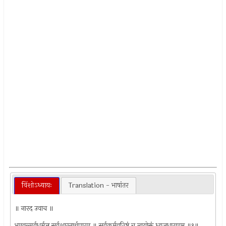
विंशोऽध्यायः
Translation - भाषांतर
॥ नारद उवाच ॥
भगवन्सर्वधर्मज्ञ सर्वशास्त्रार्थपारग ॥ सर्वकर्मवरिष्ठं च त्वयोक्तं ध्वजधारणम् ॥१॥