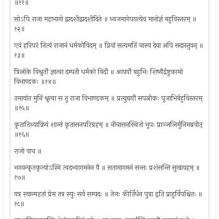
॥११॥
सोऽपि राजा महाभागो द्वादशीद्वादशीदिने ॥ ध्वजमागेपयत्येव मानोज्ञं बहुविस्तरम् ॥
१२॥
एवं हरिपरं नित्यं राजानं धर्मकोविदम् ॥ प्रियां सत्यमतिं चास्य देवा अपि सदास्तुवन् ॥
१३॥
त्रिलोके विश्रुतौ ज्ञात्वा दम्पती धर्मको विदौ ॥ आययौ बहुभिः शिष्यैर्द्रष्टुकामो
विभाण्डकः ॥१४॥
तमायांत मुनिं श्रृत्वा स तु राजा विभाण्डकम् ॥ प्रत्युद्ययौ सपत्नीकः पूजाभिर्बहुविस्तरम्
॥१५॥
कृतातिथ्याक्रियं शान्तं कृतासनपरिग्रहम् ॥ नीचासनस्थितो भूपः प्राञ्जलिर्मुनिमब्रवीत्
॥१६॥
राजो वाच ॥
भगवन्कृतकृत्योऽस्मि त्वदभ्यागमनेन वै ॥ सतामागमनं सन्तः प्रशंसन्ति सुखावहम् ॥
१७॥
यत्र स्यान्महतां प्रेम तत्र स्युः सर्व सम्पदः ॥ तेजः कीर्तिर्धन पुत्रा इति प्राहुर्विपश्चितः ॥
१८॥