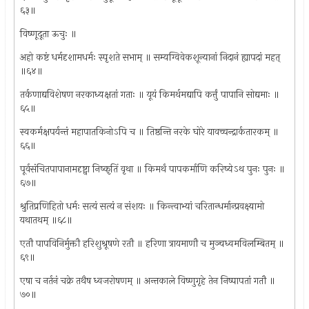
६३॥
विष्णूदूता ऊचुः ॥
अहो कष्टं धर्मदृशामधर्मः स्पृशते सभाम् ॥ सम्यग्विवेकशून्यानां निदानं ह्यापदां महत्
॥६४॥
तर्कणाद्यविशेषण नरकाध्यक्षतां गताः ॥ यूयं किमर्थमद्यापि कर्त्तुं पापानि सोद्यमाः ॥
६५॥
स्वकर्मक्षपर्यन्तं महापातकिनोऽपि च ॥ तिष्ठन्ति नरके घोरे यावच्चन्द्रार्कतारकम् ॥
६६॥
पूर्वसंचितपापानामदृष्ट्वा निष्कृतिं वृथा ॥ किमर्थं पापकर्माणि करिष्येऽथ पुनः पुनः ॥
६७॥
श्रुतिप्रणिहितो धर्मः सत्यं सत्यं न संशयः ॥ किन्त्वाभ्यां चरितान्धर्मान्प्रवक्ष्यामो
यथातथम् ॥६८॥
एतौ पापविनिर्मुक्तौ हरिशुश्रूषणे रतौ ॥ हरिणा त्रायमाणौ च मुञ्चध्वमविलम्बितम् ॥
६९॥
एषा च नर्तनं चक्रे तथैष ध्वजरोषणम् ॥ अन्तकाले विष्णुगृहे तेन निष्पापतां गतौ ॥
७०॥