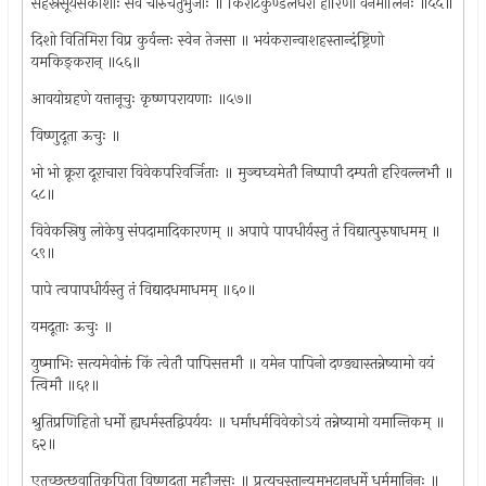
सहस्रसूर्यसंकाशाः सर्वे चारुचतुर्भुजाः ॥ किरीटकुण्डलधरा हारिणो वनमालिनः ॥५५॥
दिशो वितिमिरा विप्र कुर्वन्तः स्वेन तेजसा ॥ भयंकरान्वाशहस्तान्दंष्ट्रिणो
यमकिङ्करान् ॥५६॥
आवयोग्रहणे यत्तानूचुः कृष्णपरायणाः ॥५७॥
विष्णुदूता ऊचुः ॥
भो भो क्रूरा दूराचारा विवेकपरिवर्जिताः ॥ मुञ्चघ्वमेतौ निष्पापौ दम्पती हरिवल्लभौ ॥
५८॥
विवेकस्रिषु लोकेषु संपदामादिकारणम् ॥ अपापे पापधीर्यस्तु तं विद्यात्पुरुषाधमम् ॥
५९॥
पापे त्वपापधीर्यस्तु तं विद्यादधमाधमम् ॥६०॥
यमदूताः ऊचुः ॥
युष्माभिः सत्यमेवोक्तं किं त्वेतौ पापिसत्तमौ ॥ यमेन पापिनो दण्ड्यास्तन्नेष्यामो वयं
त्विमौ ॥६१॥
श्रुतिप्रणिहितो धर्मो ह्यधर्मस्तद्विपर्ययः ॥ धर्माधर्मविवेकोऽयं तन्नेष्यामो यमान्तिकम् ॥
६२॥
एतच्छत्छुवातिकृपिता विष्णुदूता महौजसः ॥ प्रत्यूचूस्तान्यमभटानधर्मे धर्ममानिनः ॥