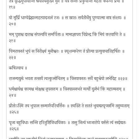
तत्र वृद्धिमुपायान्ति श्रेयांस्यनुदिनं मुने ॥ यत्र सन्तः प्रकुर्वन्ति महतीं करुणां प्रभो ॥
१९॥
यो मृर्घ्रि धाग्येद्बेह्मन्महत्पादजलं रजः ॥ स स्नातः सर्वतीर्थेषु पुण्यात्मा नात्र संशयः ॥
२०॥
मम् पुत्राश्च दाराश्च संपत्त्वयि समर्पिताः॥ मामाज्ञापय विप्रेन्द्र किं मियं करवाणि ते ॥
२१॥
विमरावनतं भूपं स निरीक्ष्यं मुनीश्वरः ॥ स्पृशन्करेण तं प्रीत्या प्रत्युवाचातिहर्षितः ॥
२२॥
ऋषिउवाच ॥
राजन्यदुक्तं भवता तत्सर्वं त्वत्कुलोचितम् ॥ विनयावनतः सर्वे बहुश्रेयो लभेदिह ॥२३॥
धर्मश्चार्थश्च कामश्च मोक्षश्च नृपसत्तम ॥ विनयाल्लभते मर्त्यो दुर्लभं किं महात्मनाम् ॥
२४॥
प्रीतोऽस्मि तव भूपाल सन्मार्गपरिवर्त्तिनः ॥ स्वस्ति ते सततं भूयाद्यत्पृच्छामि तदुच्यताम्
॥२५॥
पूजा बहुविधाः सन्ति हरितुष्टिविधायिकाः ॥ तासु नित्यं ध्वजारोपे वर्त्तसे त्वं सदोद्यतः
॥२६॥