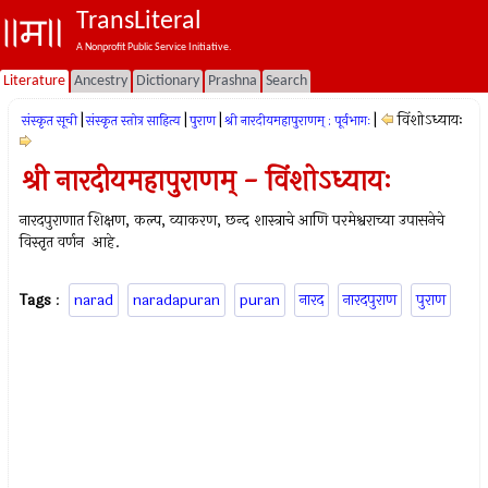
TransLiteral
A Nonprofit Public Service Initiative.
Literature
Ancestry
Dictionary
Prashna
Search
|
|
|
|
विंशोऽध्यायः
संस्कृत सूची
संस्कृत स्तोत्र साहित्य
पुराण
श्री नारदीयमहापुराणम् : पूर्वभागः
श्री नारदीयमहापुराणम् - विंशोऽध्यायः
नारदपुराणात शिक्षण, कल्प, व्याकरण, छन्द शास्त्राचे आणि परमेश्वराच्या उपासनेचे
विस्तृत वर्णन आहे.
Tags
:
narad
naradapuran
puran
नारद
नारदपुराण
पुराण