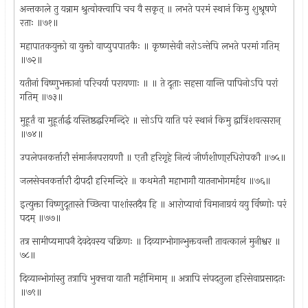
अन्तकाले तु यन्नाम श्रुत्वोक्त्वापि चच वै सकृत् ॥ लभते परमं स्थानं किमु शुश्रूषणे
रताः ॥७१॥
महापातकयुक्तो वा युक्तो वाप्युपपातकैः ॥ कृष्णसेवी नरोऽन्तेपि लभते परमां गतिम्
॥७२॥
यतीनां विष्णुभक्तानां परिचर्या परायणाः ॥ ॥ ते दूताः सहसा यान्ति पापिनोऽपि परां
गतिम् ॥७३॥
मुहूर्तं वा मुहूर्तार्द्ध यस्तिष्ठद्धरिमन्दिरे ॥ सोऽपि याति परं स्थानं किमु द्वात्रिंशवत्सरान्
॥७४॥
उपलेपनकर्त्तारौ संमार्जनपरायणौ ॥ एतौ हरिगृहे नित्यं जीर्णशीणा्रधिरोपकौ ॥७५॥
जलसेचनकर्त्तारौ दीपदौ हरिमन्दिरे ॥ कथमेतौ महाभागौ यातनाभोगमर्हथ ॥७६॥
इत्युक्ता विष्णुदूतास्ते च्छित्वा पाशांस्तदैव हि ॥ आरोप्यावां विमानाग्रयं ययु र्विष्णोः परं
पदम् ॥७७॥
तत्र सामीप्यमापनै देवदेवस्य चक्रिणः ॥ दिव्याग्भोगान्भुक्तवन्तौ तावत्कालं मुनीश्वर ॥
७८॥
दिव्यान्भोगांस्तु तत्रापि भुक्त्तवा यातौ महीमिमाम् ॥ अत्रापि संपदतुला हरिसेवाप्रसादतः
॥७९॥