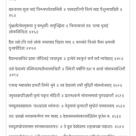
दारुकस्य सुता चाहं विन्ध्यपर्वतवासिनी ॥ पस्वहारिणी नित्यं सदा पैशुन्यवादिनी ॥
४५॥
पुंश्चलीत्येवमुक्त्वा तु बन्धुवर्गैः समुज्झिता ॥ कियत्कालं ततः पत्या भृताहं
लोकनिन्दिता ॥४६॥
दैवा त्सोऽपि गतो लोकं यमस्यात्र विहाय माम् ॥ कान्तारे विजने चैका भ्रमन्ती
दुःखपीडिता ॥४७॥
दैवात्त्वत्सविधं प्राप्ता जीविताहं त्वयाधुना ॥ इत्येवं स्वकृतं कर्म सर्वं न्यवेदयत् ॥४८॥
ततो देवालये तस्मिन्दम्पतीभावमाश्रितौ ॥ स्थितौ वर्षाणि दश च आवां मांसफलाशिनौ
॥४९॥
एकदा मद्यपानेन प्रमतौ निर्भरं मुने ॥ तत्र देवालये रात्रौ मुदितौ मांसभोजनात् ॥५०॥
तनुवस्त्रापरिज्ञानौ नृत्यं चकृव मोहितौ ॥ प्रारब्धकर्म भोगान्तमावां युगपदागतौ ॥५१॥
यमदूतास्तदायाताः पाशहस्ता भयंकराः ॥ नेतृमावां नृत्यरतौ सुघोरां यमयातनाम् ॥५२॥
ततः प्रसन्नो भगवान्कर्मणा मम मानद ॥ देवावसथसंस्कारसंज्ञितेन कृतेन नः ॥५३॥
स्वदूताप्न्रेपयामास स्वभक्तावनतत्परः ॥ ते दूता देवदेवस्य शङ्खचक्र गदाधराः ॥५४॥