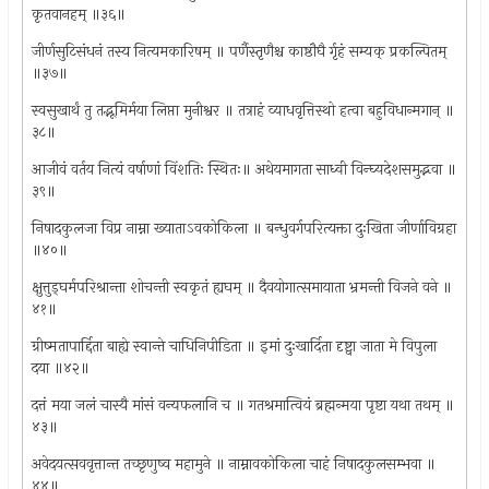
कृतवानहम् ॥३६॥
जीर्णसुटिसंधनं तस्य नित्यमकारिषम् ॥ पर्णैस्तृणैश्च काष्ठौघै र्गृहं सम्यक् प्रकल्पितम्
॥३७॥
स्वसुखार्थं तु तद्भूमिर्मया लिप्ता मुनीश्वर ॥ तत्राहं व्याधवृत्तिस्थो हत्वा बहुविधान्मगान् ॥
३८॥
आजीवं वर्तय नित्यं वर्षाणां विंशतिः स्थितः॥ अथेयमागता साध्वी विन्घ्यदेशसमुद्भवा ॥
३९॥
निषादकुलजा विप्र नाम्ना ख्याताऽवकोकिला ॥ बन्धुवर्गपरित्यक्ता दुःखिता जीर्णाविग्रहा
॥४०॥
क्षुत्तुड्घर्मपरिश्रान्ता शोचन्ती स्वकृतं ह्यघम् ॥ दैवयोगात्समायाता भ्रमन्ती विजने वने ॥
४१॥
ग्रीष्मतापार्द्दिता बाह्ये स्वान्ते चाधिनिपीडिता ॥ इमां दुःखार्दिता दृष्ट्वा जाता मे विपुला
दया ॥४२॥
दत्तं मया जलं चास्यै मांसं वन्यफलानि च ॥ गतश्रमात्वियं ब्रह्मन्मया पृष्टा यथा तथम् ॥
४३॥
अवेदयत्सववृत्तान्त तच्छृणुष्व महामुने ॥ नाम्नावकोकिला चाहं निषादकुलसम्भवा ॥
४४॥