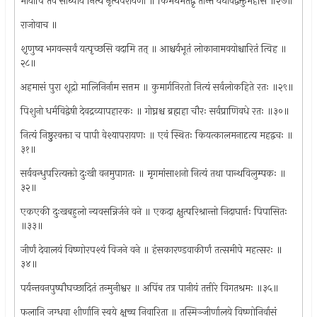
भार्यापि तव साध्वीयं नित्यं नृत्यपरायणा ॥ किमर्थमेतद्वृ तान्तं यथावद्वक्तुमर्हसि ॥२७॥
राजोवाच ॥
श़ृणुष्व भगवन्सर्वं यत्पृच्छसि वदामि तत् ॥ आश्चर्यभूतं लोकानामवयोश्चारितं त्विह ॥
२८॥
अहमासं पुरा शूद्रो मालिनिर्नाम सत्तम ॥ कुमार्गनिरतो नित्यं सर्वलोकहिते रतः ॥२९॥
पिशुनो धर्मविद्वेषी देवद्रव्यापहारकः ॥ गोघ्नश्च ब्रह्महा चौरः सर्वप्राणिवधे रतः ॥३०॥
नित्यं निष्ठुुरवक्ता च पापी वेश्यापरायणः ॥ एवं स्थितः कियत्कालमनादृत्य महद्वचः ॥
३१॥
सर्ववन्धुपरित्यक्तो दुःखी वनमुपागतः ॥ मृगमांसाशनो नित्यं तथा पान्थविलुम्पकः ॥
३२॥
एकएकी दुःखबहुलो न्यवसन्निर्जने वने ॥ एकदा क्षुत्परिश्रान्तो निदाघार्त्तः पिपासितः
॥३३॥
जीर्णं देवालयं विष्णोरपश्यं विजने वने ॥ हंसकारण्डवाकीर्णं तत्समीपे महत्सरः ॥
३४॥
पर्यन्तवनपुष्पौघच्छादितं तन्मुनीश्वर ॥ अपिंब तत्र पानीयं तत्तीरे विगतश्रमः ॥३५॥
फलानि जग्धवा शीर्णानि स्वये क्षुच्च निवारिता ॥ तस्मिञ्जीर्णालये विष्णोनिर्वासं