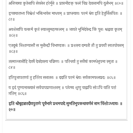
अनिच्छया कृतेनापि सेवनेन हरेर्मुने ॥ प्राप्तमीदृक् फलं विप्र देवानामपि दुर्लभम् ॥८०॥
इच्छयाराध्य विश्वेशं भक्तिभावेन माधवम् ॥ प्राप्स्यावः परमं श्रेय इति हेतुर्निरूपितः ॥
८१॥
अवशेनापि यत्कर्म कृतं स्यात्सुमहत्फलम् ॥ जायते भूमिदेवेन्द्र किं पुनः श्रद्धया कृतम्
॥८२॥
एतदुक्तं निशाग्यासौ स मुनीन्द्रौ विभाण्डकः ॥ प्रशस्य दम्पती तौ तु प्रययौ स्वतपोवनम्
॥८३॥
तस्माज्जानीहि देवर्षे देवदेवस्य चक्रिणः ॥ परिचर्या तु सर्वेषां कामधेनूपमा स्मृता ॥
८४॥
हरिपूजापराणां तु हरिरेव सनातनः ॥ ददाति परमं श्रेयः सर्वकामफलप्रदः ॥८५॥
य इदं पुण्यमाख्यानं सर्वपापप्रणाशनम् ॥ पठेच्च श़ृणु याद्वापि सोऽपि याति परां
गतिम् ॥८६॥
इति श्रीबृहन्नारदीयपुराणे पूर्वभागे प्रथमपादे सुमतिभूपकथावर्णनं नाम विंशोऽध्यायः ॥
२०॥