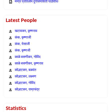
मन्त्र प्रतिलोम दुर्गासप्तशती पाठविधिः
Latest People
खटावकर, कृष्णराव
कंक, कृष्णाजी
कंक, येसाजी
कंक, कृष्णजी
काळे बसणीकर, गोविंद
काळे बसणीकर, कृष्णराव
कोल्हटकर, बळवंत
कोल्हटकर, लक्ष्मण
कोल्हटकर, गोविंद
कोल्हटकर, राम्रचंद्र
Statistics