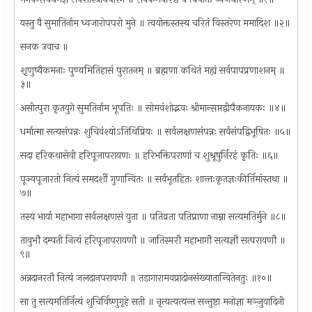
यस्तु वै सुमातिर्नाम ध्वजारोपपरो मुने ॥ त्वयोक्तस्तस्य चरितं विस्तरेण ममादिश ॥२॥
सनक उवाच ॥
श़ृणुष्वैकमनाः पुण्यमितिहासं पुरातनम् ॥ ब्रह्मणा कथितं मह्यं सर्वपापप्रणाशनम् ॥
३॥
असीत्पुरा कृतयुगे सुमतिर्नाम भूपतिः ॥ सोमवंशोद्भवः श्रीमान्सप्तद्वीपैकनायकः ॥४॥
धर्मात्मा सत्यसंपन्नः शुचिवंश्योऽतिथिप्रियः ॥ सर्वलक्षणसंपन्नः सर्वसंपद्विभूषितः ॥५॥
सदा हरिकथासेवी हरिपूजापरायणः ॥ हरिभक्तिपराणां च शुश्रूषुर्निरहं कृतिः ॥६॥
पूज्यपूजारतो नित्यं समदर्शी गुणान्वितः ॥ सर्वभूतहितः शान्तःकृतज्ञःकीर्तिमांस्तथा ॥
७॥
तस्य भार्या महाभागा सर्वलक्षणसं युता ॥ पतिव्रता पतिप्राणा नाम्ना सत्यमतिर्मुने ॥८॥
तावुभौ दम्पती नित्यं हरिपूजापरायणौ ॥ जातिस्मरौ महाभागौ सत्यज्ञौ सत्परायणौ ॥
९॥
अन्नदानरतौ नित्यं जलदानपरायणौ ॥ तडागारामवप्रादोनसंख्यातान्वितेनतुः ॥१०॥
सा तु सत्यमतिर्नित्यं शुचिर्विष्णुगृहे सती ॥ नृत्यत्यत्यन्त सन्तुष्टा मनोज्ञा मञ्जुवादिनी