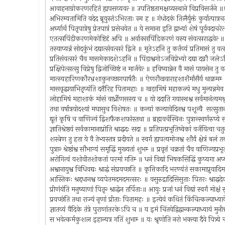
आवाहनाग्रोकरणरहितं ह्यपसव्यवत्‍ ॥ उपतिष्ठतामक्षय्यस्थाने विप्रविसर्जने
अभिरम्यतामिति वदेद ब्रूयुस्तंऽभिरताः स्म ह ॥ गंधोदकं तिलैर्युक्तं कुर्यात्पात्र
अर्घ्यार्थं पितृपात्रेषु प्रेतपात्रं प्रसेचयेत ॥ ये समाना इति द्वाभ्यां शेषं पूर्ववदाच
एतत्सपिंडीकरणमेकोष्टिदृं अपि ॥ अर्वाक्सपिंडिकरणं यस्य संवत्सराद्धवेत्‍
तस्याप्यन्नं सोदकुंभं दद्यात्संवत्सरं द्विजे ॥ मृतेऽहनि तु कर्तव्यं प्रतिमासं तु 
प्रतिसंवत्सरं चैव मासमेकादशेऽहनि ॥ पिंडाश्वगोऽजविप्रेभ्यो दद्या दग्नौ ज
प्रक्षिपेत्सत्सु विप्रेषु द्विजोच्छिष्टं न मार्जयेत्‍ ॥ हविष्यान्नेन वै मासं पायसेन त
मात्स्यहारिणकौरभ्रशाकुनच्छागपार्षतैः ॥ ऐणरौखवाराहशाशैर्मांसैर्य थाक्रमम
मासवृद्धायाभितृप्यंति दत्तैरिह पितामहाः ॥ खङामिषं महाकल्पं मधु मुन्यन्न
लोहामिषं महाशाकं मांसं वार्ध्रीणसस्य च ॥ यो ददाति गयास्थश्व सर्वमानंत्यम
तथा वर्षात्रयोदश्यां मघासुच विशेषतः ॥ कन्यां कन्यावेदिनश्व पशून्वै सत्स
द्यूतं कृषि च वाणिज्यं द्विशफैकशफांस्तथा ॥ ब्रह्मवर्चस्विनः पुत्रान्स्वर्णरुप
ज्ञातिश्रेष्ठयं सर्वकामानाप्नोति श्राद्धदः सदा ॥ प्रतिपत्प्रभृतिष्वेकां वर्जयित्वा च
शस्त्रेण तु हता ये वै तेभ्यस्तत्र प्रदीयते ॥ स्वर्ग ह्यपत्यमोजश्व शौर्यं क्षेत्रं ब
पुत्रान्‍ श्रेष्ठांश्व सौभाग्यं समृद्धिं मुख्यतां शुभम्‍ ॥ प्रवृत्तं चक्रतां चैव वाणिज्
अरोगित्वं यशोवीतशोकतां परमां गतिम्‍ ॥ धनं विद्यां भिषकसिद्धिं कुप्यगा 
अश्वानायुश्व विधिवद्यः श्राद्धं संप्रयच्छति ॥ कृत्तिकादि भरण्यंतं सकामाप्नुयाद
आस्तिकः श्रद्दधानश्व व्यपेतमदमदमत्सरः ॥ वसुरुद्रादिसिसुताः पितरः श्राद्ध
प्रीणंयंति मनुष्याणां पितृन्‍ श्राद्धेन तर्पिताः॥ आयुः प्रजां धनं विद्यां स्वर्गं म
प्रयच्छंति तथा राज्यं नृणां प्रीताः पितामहः ॥ इत्येवं कथितं किंचित्कल्पाध
ज्ञातव्यं वैदिके तंत्रे पुराणांतरकेऽपि च ॥ य इमं चिंतयेद्विद्वान्कल्पाध्यायं मु
स भवेत्कर्मकुशल इहान्यत्र गतिं शुभाम्‍ ॥ यः श्रृणोति नरो भक्त्या दैवे पित्र