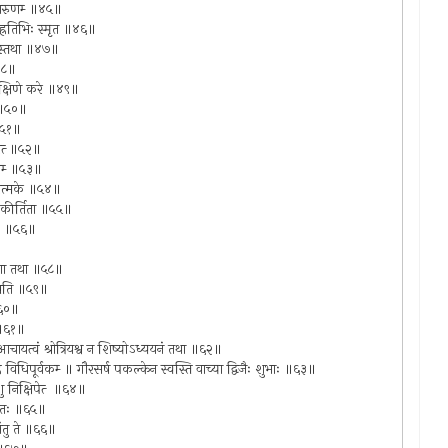
च दारुणम्‍ ॥४५॥
याह्रतिभिः स्मृत ॥४६॥
ुतिस्तथा ॥४७॥
॥४८॥
िर्दक्षिणे करे ॥४९॥
्‍ ॥५०॥
 ॥५१॥
वेत्‍ ॥५२॥
मतम्‍ ॥५३॥
शुभात्मके ॥५४॥
 प्रकीर्तिता ॥५५॥
लैः ॥५६॥
्मणा तथा ॥५८॥
पश्यति ॥५९॥
 ॥६०॥
ः ॥६१॥
 आचायत्वं श्रोत्रियश्व न शिष्योऽध्ययनं तथा ॥६२॥
ि विधिपूर्वकम्‍ ॥ गौरसर्ष पकल्केन स्वस्ति वाच्या द्विजैः शुभाः ॥६३॥
ाशु निक्षिपेत्‍ ॥६४॥
सनं ततः ॥६५॥
नंतु ते ॥६६॥