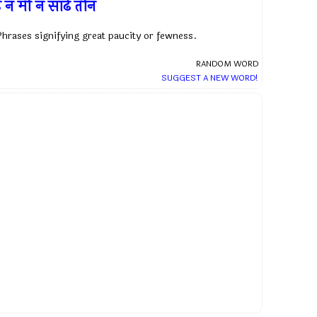
 न मी न साढे तीन
Phrases signifying great paucity or fewness.
RANDOM WORD
SUGGEST A NEW WORD!