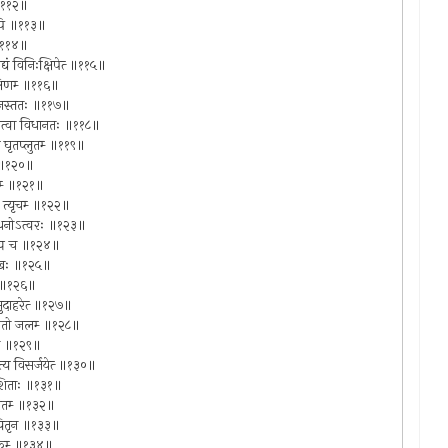
च ॥११२॥
शानपि ॥११३॥
 ॥११४॥
्यं विनिःक्षिपेत्‍ ॥११५॥
्षिणम्‍ ॥११६॥
यंतु नस्ततः ॥११७॥
ात्र कृत्वा विधानतः ॥११८॥
नं घृतप्लुतम्‍ ॥११९॥
ितः ॥१२०॥
णंम्‍ ॥१२१॥
ति त्यृचम्‍ ॥१२२॥
क्रोधनोऽत्वरः ॥१२३॥
ुमान्य च ॥१२४॥
ामुखः ॥१२५॥
तः ॥१२६॥
मुदाहरेत्‍ ॥१२७॥
चेत्ततो जलम्‍ ॥१२८॥
रेव च ॥१२९॥
पत्य विसर्जयेत्‍ ॥१३०॥
निवेशिताः ॥१३१॥
ेवितम्‍ ॥१३२॥
खान्पितृन ॥१३३॥
्रकम्‍ ॥१३४॥