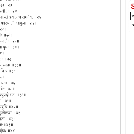
पि नारद ॥२३॥
ति स्थितिः ॥२४॥
नास्ति ग्रथालांभ समर्चयेत्‍ ॥२५॥
्थाली षडंस्थाली षडंगुला ॥२६॥
I
‍ ॥२७॥
ष्टभिः ॥२८॥
रयेज्जलैः ॥२९॥
दिमां बुधः ॥३०॥
॥३१॥
तितम्‍ ॥३२॥
ं स्मृतम्‍ ॥३३॥
यशुभानि च ॥३४॥
॥३५॥
रनिलो यमः ॥३६॥
 भवेत्‍ ॥३७॥
ृत्युप्रदो मतः ॥३८॥
रम्‍ ॥३९॥
 स्त्रुचि ॥४०॥
ेषामंगुलोनकम्‍ ॥४१॥
्मृतम्‍ ॥४२॥
भवेत्‍ ॥४३॥
िदुर्बुधाः ॥४४॥