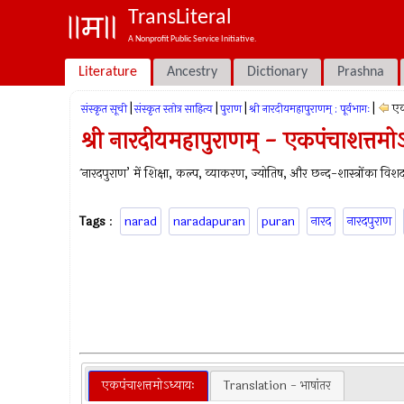
TransLiteral
A Nonprofit Public Service Initiative.
Literature
Ancestry
Dictionary
Prashna
|
|
|
|
एक
संस्कृत सूची
संस्कृत स्तोत्र साहित्य
पुराण
श्री नारदीयमहापुराणम् : पूर्वभागः
श्री नारदीयमहापुराणम् - एकपंचाशत्तमो
`नारदपुराण’ में शिक्षा, कल्प, व्याकरण, ज्योतिष, और छन्द-शास्त्रोंका वि
Tags
:
narad
naradapuran
puran
नारद
नारदपुराण
एकपंचाशत्तमोऽध्यायः
Translation - भाषांतर