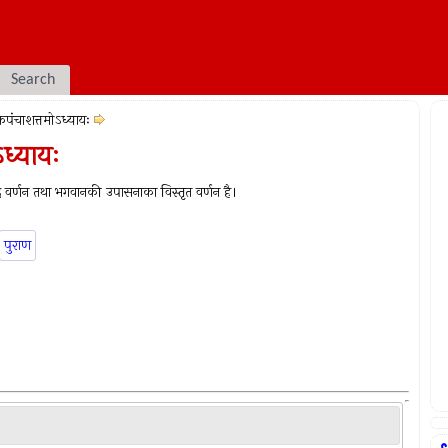
Search
पंचाशत्तमोऽध्यायः
ऽध्यायः
शद वर्णन तथा भगवानकी उपासनाका विस्तृत वर्णन है।
पुराण