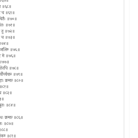
ुः ॥६७॥
्वदा ॥६८॥
गुह्य च ॥६९॥
न्वितैः ॥७०॥
 सर्वतः ॥७१॥
ेव तु ॥७२॥
ोऽपि च ॥७३॥
ः ॥७४॥
म्‍ञ्जलिम्‍ ॥७५॥
देहि मे ॥७६॥
ैः ॥७७॥
ं गुरोरपि ॥७८॥
्वीर्य्यवान्‍ ॥७९॥
रहाः क्रमात्‍ ॥८०॥
ये ॥८१॥
नि च ॥८२॥
८३॥
स्त्रुतः ॥८४॥
धः क्रमात्‍ ॥८६॥
पुनः ॥८७॥
च ॥८८॥
र्वकम्‍ ॥८९॥