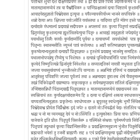
पराश्रिते शुचौ देशे दक्षिणाप्रवणं तथा ॥ द्वौ दैवे प्राक्‍ पित्र्ये उदगेकैकमेव 
मातामहानामप्येवं तत्र वा वैश्वदैविकम्‍ ॥ पाणिप्रक्षालनं दत्वा विष्टरार्थं कु
आवाहयेदनुज्ञातो विश्वेदेवास इत्यूचा ॥ यवैरन्वावकीर्याथ्म भाजने सपवित्रके
शन्नो देव्या अपः क्षिप्त्वा यवोऽसीति यवांस्तथा ॥ यादिव्या इति मंत्रेण हस्ते पाद
दत्त्वोदकं गंधमाल्यं प्रदायान्नं सदीपकम्‍ ॥ अपसव्यं ततः कृत्वा पितृणां सप्रदक
द्विगुणांस्तु कुशान्दत्त्वा ह्युशंत्स्तिवेत्युचा पितृन्‍ ॥ आवाह्यं तदनुज्ञातो जपेदा
यवार्थास्तु तिलैः कार्याः कुर्यादर्घ्यादि पूर्ववत्‍ ॥ दत्त्वावार्घ्यं सयवांस्तेषां प
पितृभ्यः स्थानमसीतिः न्युब्जं पात्रं करोत्यधः ॥ अग्नौ करिष्यन्नादाय पृच्छत्यन्
कुरुष्वेत्यभ्यनुज्ञातो दत्त्वाग्नौ प्रितृयज्ञवत्‍ ॥ हुतशेषं प्रदद्यात्तु भाजनेषु समाह
यथालाभोपपन्नेषु रौप्येषु च विशेषतः ॥ दत्त्वान्नं पृथिवीपात्रमिति पात्रा भिमंत्र
कृत्वेदं विष्णुरित्यन्ने द्विजांगुष्टं निवेशयेत ॥ सव्यात्द्दतिकां गायत्रीं मधुवाता इ
जप्त्वा यथासुखंवाच्यं भुञ्जीरस्तेऽपि वाग्यताः ॥ अन्नमिष्टं हविप्यं च दद्याद
आतृप्तेस्तु पवित्राणि जप्त्वा पूर्वजपं तथा ॥ अन्नमादाय तृप्ताःस्थ शेषं चैवान
तदन्नं विकिरेद्धमौ दद्याच्चापः सकृत्सकृत ॥ सर्वमन्नमुपादाय सतिलं दक्षिण
उच्छिष्टसन्निधौ पिंडान्दद्याद्वै पितृयज्ञवत ॥ मातामहानामप्येवं दद्यादाचमनं त
स्वस्निवाचं ततः कुर्यादक्षय्योदकमेव हि ॥ दत्त्वा च दक्षिणां शक्तया स्वधाकार
वाच्यतामित्यनुज्ञातः प्रकृतेभ्यः स्वधोच्यताम्‍ ॥ ब्रूयुरस्तु स्वधेत्युक्ते भूमौ सिं
विश्वेदेवाश्व प्रीयंता विर्प्रैश्वोक्त इदं जपेत्‍ ॥ दातागे नोऽभिवर्द्धंतां वेदाः संतति
श्रद्धा च नो मा व्यगमद्वहु देयं च नोऽस्त्विति ॥ इत्युक्तोक्ताः प्रिया वाचः प्रणि
वाजेवाजे इति प्रीतः पितृपूर्वं विसर्जनम्‍ ॥ यस्मिंस्ते संश्रवाः पूर्वमर्घ्यपात्रे 
पितृपात्रं तदुत्थानं कृत्वा विप्रान्विसर्जयेत्‍ ॥ प्रददक्षिणमनुव्रज्य भुंजीत पितृस
ब्रह्मचारी भवेत्तां तु रजनीं ब्राह्मणैः सह ॥ एवं प्रदक्षिणावृत्त्या वृद्धौ नांदीमु
यजेत दधिकर्कधुमिश्रान्पिडान्यवैः कृतान्‍ ॥ एको द्दिष्टं देवहीनमेवाघ्यैकपवित