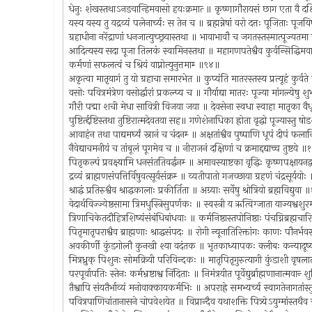
धेनुः शंखस्तथाऽनङवान्हिमवासो हयःक्रमात्‍ ॥ कृष्णागौरायसं छाग एता वै दक
यस्य यस्य तु यद्रव्यं पलेनार्च्यः स तेन च ॥ ब्रह्मन्नेषां वरो दत्तः पूजिताः पू
ग्रहाधीना नरेंद्राणां धनजात्युच्छ्रयास्तथा ॥ भावाभावौ च जगतस्तस्मात्पूज्यतम
आदित्यस्य सदा पूजा तिलकं स्वामिनस्तथा ॥ महागणपतेश्वैव कुर्वन्सिद्धिमवाप्
कर्मणां सफलत्वं च श्रियं वाप्नोत्युनुत्तमाम्‍ ॥९४॥
अकृत्वा मातृयागं तु यो ग्रहाचा समारभेत ॥ कुप्यंति मातरस्तस्य प्रत्यूहं कुर्
वसोः पवित्रमंत्रेण वसोर्द्धारां प्रकल्प्य च ॥ गौर्याद्या मातरः पूज्या मांगल्येषु
गौरी पद्मा शची मेधा सावित्री विजया जया ॥ देवसेना स्वधा स्वाहा मातृका वैध
पुष्टिर्त्द्दष्टिस्तथा तुष्टिरात्मदेवतया सह॥ गणेशेनाधिका ह्रोता वृद्धो पूज्यास्तु
आवाहंन तथा पाद्यमर्घ्यं स्नानं च चंदनम्‍ ॥ अक्षतांश्वैव पुष्पाणि धूपं दीपं फ
नैवेद्याचमनीयं च तांबूलं पूगमेव च ॥ नीराजनं दक्षिणां च क्रमाद्दद्याच्च तुष्टये 
पितृकल्पं प्रवक्ष्यामि धनसंततिवर्द्धनम्‍ ॥ अमावस्याष्टका वृद्धिः कृष्णपक्षायन
द्रव्यं ब्राह्मणसंपत्तिर्विषुवत्सूर्यसंक्रम्‍ ॥ व्यतीपातो गजच्छाया ग्रहणं चंद्रसूर्य
श्राद्धं प्रतिरुश्वैव श्राद्धकालाः प्रकीर्तिता ॥ अग्र्याः सर्वेषु श्रोत्रियो ब्रह्मविद्युव
वेदार्थविज्ज्येष्ठसामा त्रिमधुस्त्रिसुपर्णकः ॥ स्वस्त्री य ऋत्विग्जाता याज्यश्
त्रिणाचिकेतदौहित्रशिष्यंसंबंधिबांधवाः ॥ कर्मनिष्ठास्तपोनिष्ठाः पंचग्निब्रह्
पितृमातृपराश्वैव ब्राह्मणाः श्राद्धसंपदः ॥ रोगी न्यूनातिरिक्तांगः काणः पौनर
अवकीर्णी कुंडगोलौ कुनखी श्या वदंतक ॥ भृतकाध्यापकः क्लीबः कन्याद
मित्रध्रुक्‌ पिशुनः सोमक्रियी परिविन्दकः ॥ मातृपितृगुरुत्यागी कुंडाशी वृ
परपूर्वापतिः स्तेनः कर्मभ्रष्टाश्व निंदिताः ॥ निमंत्रयीत पूर्वेद्युर्ब्राह्मणानात्मवान
तैश्वापि संयतैर्भाव्यं मनोवाक्कायकर्मभिः ॥ अपराह्रे समभ्यर्च्य स्वागतेनागतांस्
पवित्रपाणिचांतानासने चोपवेशयेत ॥ विप्रान्दैव यथाशक्ति पित्र्येऽयुग्मांस्तथ