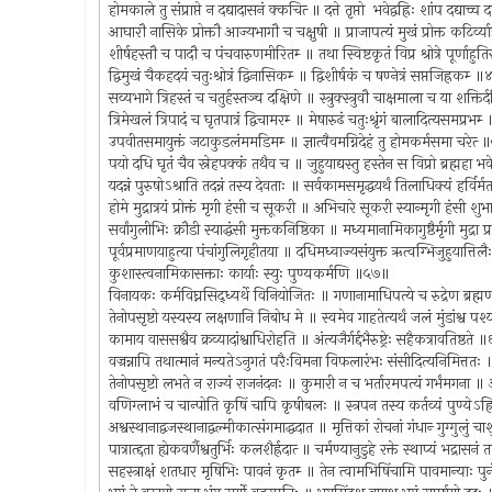
होमकाले तु संप्राप्ते न दद्यादासनं क्कचित्‍ ॥ दत्ते तृप्तो भवेद्वह्रिः शांप दद्याच्
आघारौ नासिके प्रोक्तौ आज्यभागौ च चक्षुषी ॥ प्राजापत्यं मुखं प्रोक्त कटिर्व्
शीर्षहस्तौ च पादौ च पंचवारुणमीरितम्‍ ॥ तथा स्विष्टकृतं विप्र श्रोत्रे पूर्णाह
द्विमुखं चैकहदयं चतुःश्रोत्रं द्विनासिकम्‍ ॥ द्विशीर्षकं च षण्नेत्रं सप्तजिह्रकम्‍ 
सव्यभागे त्रिहस्तं च चतुर्हस्तञ्च दक्षिणे ॥ स्त्रुक्‍स्त्रुवौ चाक्षमाला च या शक्त
त्रिमेखलं त्रिपादं च घृतपात्रं द्विचामरम्‍ ॥ मेषारुढं चतुःश्रृंगं बालादित्यसमप्रभम
उपवीतसमायुक्तं जटाकुडलंममडिमम्‍ ॥ ज्ञात्वैवमग्निदेहं तु होमकर्मसमा चरेत्‍
पयो दधि घृतं चैव स्नेहपक्कं तथैव च ॥ जुहुयाद्यस्तु हस्तेन स विप्रो ब्रह्महा भ
यदन्नं पुरुषोऽश्राति तदन्नं तस्य देवताः ॥ सर्वकामसमृद्धयर्थं तिलाधिक्यं हर्विर्
होमे मुद्रात्रयं प्रोक्तं मृगी हंसी च सूकरी ॥ अभिचारे सूकरी स्यान्मृगी हंसी 
सर्वांगुलीभिः क्रौडी स्याद्धंसी मुक्तकनिष्ठिका ॥ मध्यमानामिकागुष्ठैर्मृगी मुद्रा
पूर्वप्रमाणयाहुत्या पंचांगुलिगृहीतया ॥ दधिमध्वाज्यसंयुक्त ऋत्वग्भिजुहुयात्ति
कुशास्त्वनामिकासक्ताः कार्याः स्युः पुण्यकर्मणि ॥५७॥
विनायकः कर्मविघ्नसिद्ध्यर्थे विनियोजितः ॥ गणानामाधिपत्ये च रुद्रेण ब्रह
तेनोपसृष्टो यस्यस्य लक्षणानि निबोध मे ॥ स्वमेव गाहतेत्यर्थं जलं मुंडांश्व 
कामाय वाससश्वैव क्रव्यादांश्वाधिरोहति ॥ अंत्यजैर्गर्द्दभैरुष्ट्रेः सहैकत्रावतिष्ठते
वज्रन्नापि तथात्मानं मन्यतेऽनुगतं परैःविमना विफलारंभः संसीदित्यनिमित्तत
तेनोपसृष्टो लभते न राज्यं राजनंदनः ॥ कुमारी न च भर्तारमपत्यं गर्भंमगना ॥
वणिग्लाभं च चान्पोति कृषिं चापि कृषीबलः ॥ स्त्रपन तस्य कर्तव्यं पुण्येऽह्र
अश्वस्थानाद्वजस्थानाद्वल्मीकात्संगमाद्धदात ॥ मृत्तिकां रोचनां गंधान्‍ गुग्गुलुं च
पात्रात्द्दता ह्येकवर्णैश्वतुर्भिः कलशैर्ह्रदात्‍ ॥ चर्मण्यानुडुहे रक्ते स्थाप्यं भद्रा
सहस्त्राक्षं शतधार मृषिभिः पावनं कृतम्‍ ॥ तेन त्वामभिषिंचामि पावमान्याः पु