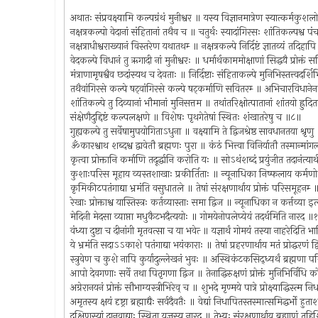
अथातः संप्रवक्ष्यामि कल्पग्रंथं मुनीश्वर ॥ यस्य विज्ञानमात्रेण स्यात्कर्मकु
नक्षत्रकल्पो वेदानां संहितानां तथैव च ॥ चतुर्थः स्यादांगिरसः शांतिकल्पश्व 
नक्षत्राधीश्वराख्यानं विस्तरेण यथातथम्‍ ॥ नक्षत्रकल्पे निर्दिष्टं ज्ञातव्यं तदिह
वेदकल्पे विधानं तु ऋगादी नां मुनीश्वरः ॥ धर्मार्थकाममोक्षाणां सिद्धयै प्रोक्तं 
मंत्राणामृषश्वैव छदांस्यथ च देवताः ॥ निर्दिष्टाः संहिताकल्पे मुनिभिस्तत्त्वदर्
तथैवांगिरसे कल्पे षट्‌वांगिरसे कल्पे षट्‌कर्माणि सवितरम्‍ ॥ अभिचारविधानेन 
शांतिकल्पे तु दिव्यानां भौमानां मुनिसत्तम ॥ तथांतरिक्षोत्पातानां शांतयो ह्रुद
संक्षेणैदुद्दिष्टं कल्पलक्षणे ॥ विशेषः पृथगेतेषां स्थितः शंखातरेषु च ॥८॥
गुह्यकल्पे तु सर्वेषामुपयोगिताऽधुना ॥ वक्ष्यामि ते द्विजश्रेष्ठ सावधानतया श्रृण
ॐकारश्वाथ शब्दश्व द्वावेतौ ब्रह्मणः पुरा ॥ कंठं भित्त्वा विनिर्यातौ तस्मान्
कृत्वा प्रोक्तानि कर्माणि तदूर्द्धानि करोति यः ॥ सोऽथंशब्दं प्रयुंजीत तदानंत्य
कुशाःपरिस मूहाय व्यस्तशाखाः प्रकीर्तिताः ॥ न्यूनाधिका निष्फलाय कर्
कृमिकीटपतंगाद्या भ्रमंति वसुधातले ॥ तेषां संरक्षणार्थाय प्रोक्तं परिसमूहनम्
रेखाः प्रोक्ताश्व यास्तिस्त्रः कर्तव्यास्ताः समा द्विज ॥ न्यूनाधिका न कर्त्तव्य
मेदिनी मेदसा व्याप्ता मधुकैटभदैत्ययोः ॥ गोमयेनोपलेप्येयं तदर्थमिति नारद 
वंध्या दुष्टा च दीनांगी मृतवत्सा च या भवेत्‍ ॥ यज्ञार्थं गोमयं तस्या नाहरेदिति 
ये भ्रमंति सदाऽऽकाशे पतंगाद्या भयंकाराः ॥ तेषां प्रहरणार्थाय मतं प्रोद्धरणं
स्त्रुवेण च कुशे नापि कुर्यादुल्लेखनं भुवः ॥ अस्थिकंटकसिद्ध्यर्थं ब्रह्मणा 
आपो देवगणाः सर्वे तथा पितृगणा द्विज ॥ तेनाद्धिरुक्षणं प्रोक्तं मुनिभिर्विधि
अग्रेरानयनं प्रोक्तं सौभाग्यस्त्रीभिरेव् च ॥ शुभदे मृण्मये पात्रे प्रोक्ष्याद्धिस्त्म
अमृतस्य क्षयं दृष्ट्रा ब्रह्माद्यैः सर्वदैवतैः ॥ वेद्यां निधापितस्तस्मात्समिद्धर्भो 
दक्षिणस्यां दानवाद्याः स्थिता यज्ञस्य नारद ॥ तेभ्यः संरक्षणार्थाय ब्रह्याणं तद्द