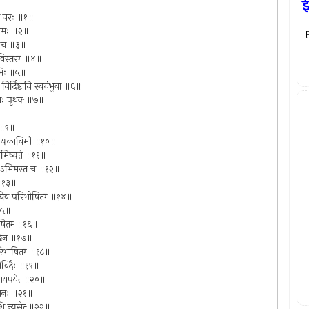
ई
शलो नरः ॥१॥
पंचमः ॥२॥
ापि च ॥३॥
सविस्तरम्‍ ॥४॥
शिभिः ॥५॥
निर्दिष्टानि स्वयंभुवा ॥६॥
िताः पृथक्‍ ॥७॥
ु ॥९॥
मांगल्यकाविमौ ॥१०॥
ार्थमिष्यते ॥११॥
मणोऽभिमस्त च ॥१२॥
‍ ॥१३॥
ा इत्येव परिभोषितम्‍ ॥१४॥
॥१५॥
भाषितम्‍ ॥१६॥
 द्विज ॥१७॥
परिभाषितम्‍ ॥१८॥
 कोविदैः ॥१९॥
 निधायपयेत्‍ ॥२०॥
हुताशनः ॥२१॥
िशि न्यसेत्‍ ॥२२॥