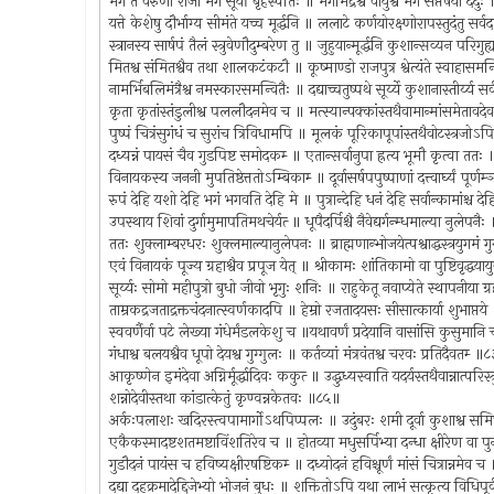
भगं ते वरुणो राजा भंग सूर्यो बृहस्पतिः ॥ भगमिंद्रश्व वायुश्व भगं सप्तर्षयो दद
यत्ते केशेषु दौर्भाग्य सीमंते यच्च मूर्द्धनि ॥ ललाटे कर्णयोरक्ष्णोरापस्तुदंतु सर
स्त्रानस्य सार्षपं तैलं स्त्रुवेणौदुम्बरेण तु ॥ जुहुयान्मूर्द्धनि कुशान्सव्यन परि
मितश्व संमितश्वैव तथा शालकटंकटौ ॥ कूष्माण्डो राजपुत्र श्वेत्यंते स्वाहासम
नामर्भिबलिमंत्रैश्व नमस्कारसमन्वितैः ॥ दद्याच्चतुष्पथे सूर्य्ये कुशानास्तीर्य्य
कृता कृतांस्तंडुलीश्व पललौदनमेव च ॥ मत्स्यान्पक्कांस्तथैवामान्मांसमेतावद
पुष्पं चित्रंसुगंधं च सुरांच त्रिविधामपि ॥ मूलकं पूरिकापूपांस्तथैवोटस्त्रज
दध्यन्नं पायसं चैव गुडपिष्ट समोदकम्‍ ॥ एतान्सर्वानुपा ह्रत्य भूमौ कृत्वा तत
विनायकस्य जननी मुपतिष्ठेत्ततोऽम्बिकाम्‍ ॥ दूर्वासर्षपपुष्पाणां दत्त्वार्घ्यं पूर्ण
रुपं देहि यशो देहि भगं भगवति देहि मे ॥ पुत्रान्देहि धनं देहि सर्वान्कामांश्च 
उपस्थाय शिवां दुर्गामुमापतिमथचेर्यत्‍ ॥ धूपैदर्पिश्चै नैवेद्यर्गन्म्धमाल्या नुलेपन
ततः शुक्लाम्बरधरः शुक्लमाल्यानुलेपनः ॥ ब्राह्मणान्भोजयेत्पश्वाद्धस्त्रयुगम
एवं विनायकं पूज्य ग्रहाश्वैव प्रपूज येत्‌ ॥ श्रीकामः शांतिकामो वा पुष्टिवृद्धयायुर
सूर्य्यः सोमो महीपुत्रो बुधो जीवो भृगुः शनिः ॥ राहुकेतू नवाप्येते स्थापनीया ग्
ताम्रकद्रजताद्रक्तचंदनात्स्वर्णकादपि ॥ हेम्रो रजतादयसः सीसात्कार्या शुभाप्त
स्ववर्णैर्वा पटे लेख्या गंधेर्मंडलकेशु च ॥यथावर्णं प्रदेयानि वासांसि कुसुमा
गंधाश्व बलयश्वैव धूपो देयश्व गुग्गुलः ॥ कर्तव्यां मंत्रवंतश्व चरवः प्रतिदैवतम्‍ ॥
आकृष्णेन इमंदेवा अग्निर्मूर्द्धादिवः ककुत्‍ ॥ उद्धुध्यस्वाति यदर्यस्तथैवान्नात्परि
शन्नोदेवीस्तथा कांडात्केतुं कृण्वन्नकेतवः ॥८५॥
अर्कःपलाशः खदिरस्त्वपामार्गोऽथपिप्पलः ॥ उदुंबरः शमी दूर्वा कुशाश्व समि
एकैकस्मादष्टशतमष्टाविंशतिरेव च ॥ होतव्या मधुसर्पिभ्या दन्धा क्षीरेण वा 
गुडौदनं पायंस च हविष्यक्षीरषष्टिकम्‍ ॥ दध्योदनं हविश्चूर्णं मांसं चित्रान्नमेव 
दद्या दहक्रमादेद्दिजेभ्यो भोजनं बुधः ॥ शक्तितोऽपि यथा लाभं सत्कृत्य विधिपू