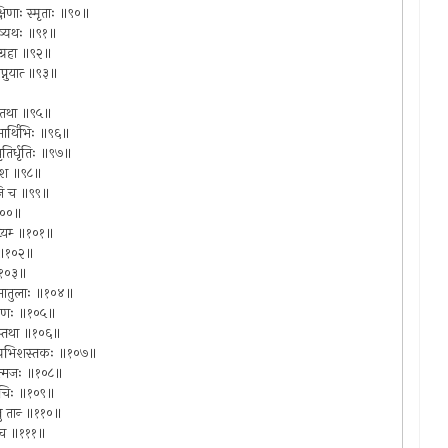
्षिणाः स्मृताः ॥९०॥
जयिष्यथः ॥९१॥
ा ग्रहा ॥९२॥
नुयात्‍ ॥९३॥
वते तथा ॥९५॥
 शुभार्थिभिः ॥९६॥
ृतिर्धृतिः ॥९७॥
 षोडश ॥९८॥
लानि च ॥९९॥
॥१००॥
द्वयम्‍ ॥१०१॥
योः ॥१०२॥
ा ॥१०३॥
वशुरमातुलाः ॥१०४॥
मचारिणः ॥१०५॥
्भवस्तथा ॥१०६॥
ूष्यभिशस्तकः ॥१०७॥
षलात्मजः ॥१०८॥
्‍ शुचिः ॥१०९॥
तु तान्‍ ॥११०॥
ैव च ॥१११॥