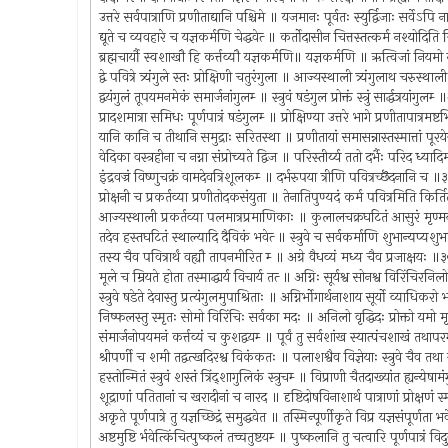
उत्तरे सर्वपात्राणि प्रणीताद्यानि पश्चिमे ॥ यजमानः पूर्वतः स्युर्द्विजाः सर्वेऽ
द्यूते च व्यवहारे च यज्ञकर्मणि चेद्धवेत्‍ ॥ कर्तोदासीन चित्तस्तत्कर्म नश्योदि
ब्रह्मचार्यौ स्वशाखौ हि कर्त्तव्यौ यज्ञकर्मणि॥ यज्ञकर्मणि ॥ ऋत्विजां नियमो 
द्वे पवित्रे त्र्यंगुले स्तः प्रोक्षिणी चतुरंगुला ॥ आज्यस्थाली त्र्यंगुलाथ चरुस
द्वयंगुलं तूपयमनमेकं समार्जनांगुलम्‍ ॥ स्त्रुवं षडंगुल प्रोक्तं स्त्रुं सार्द्धत्रयांगुलम्
प्रादशमात्रा समिधः पूर्णपात्रं षडंगुलम्‍ ॥ प्रोक्षिण्या उत्तरे भागे प्रणीतापात्रम
यानि कानि च तीथानि समुद्राः सरितस्था ॥ प्रणीतायां समासन्नास्तस्मात्तां पू
वेदिका वस्त्रहीना च नग्ना संप्रोच्यते द्विज ॥ परिस्तीर्य्य ततो दर्भैः परिद ध्या
इंद्रवज्रं विष्णुचक्रं वामदेवत्रिशूलकम्‍ ॥ दर्भरुपया त्रीणि पवित्रच्छॆदनानि च 
प्रोक्षनी च प्रकर्तव्या प्रणीतोदकसंयुता ॥ तेनातिपुण्यदं कर्म पवित्रमिति किर्
आज्यस्थाली प्रकर्तव्या पलमात्रप्रमाणिकाः ॥ कुलालचक्रघटितं आसुरं मृण्मय
तदेव हस्तघटितं स्थाल्यादि दैविकं भवेत्‍ ॥ स्त्रुवे च सर्वकर्माणि शुभान्यप्
तस्य चैव पवित्रार्थं वह्यौ तापनमीरित म्‍ ॥ अग्रे वैधव्यं मध्य चैव प्रजाक्षयः 
मूले च म्रियते होता तस्माद्धार्य विचार्य तत्‍ ॥ अग्निः सूर्यश्व सोनश्व विरिंचि
स्त्रुवे षडेते देवास्तु प्रत्यंगुलमुपाश्रिताः ॥ अग्निर्भोगार्थनाशाय सूर्यो व्याधिकरो
निष्फलस्तु स्मृतः सोमो विरिंचिः सर्वका मदः ॥ अनिलो वृद्धिदः प्रोक्तो यमो म
संमार्जनोपयमनं कर्त्तव्यं च कुशद्वयम्‍ ॥ पूर्वं तु सर्वशांख स्यात्पंचशाखं तथाप
श्रीपर्णी च शमी तद्वत्खदिरश्व विकंकतः ॥ पलाशश्वैव विज्ञेयाः स्त्रुवे चैव तथा
हस्तोन्मितं स्त्रुवं शस्तं त्रिंद्शागुलिकं स्त्रुचम्‍ ॥ विप्राणी चैतदाख्यांत ह्यन्य
शूद्राणां पतितानां च खरादीनां च नारद ॥ दृष्टिदोषविनाशार्थ पात्राणां प्रोक्षणं स
अकृते पूर्णपात्रे तु यज्ञच्छिद्रं समुद्धवेत ॥ तस्मिन्पूर्णीकृते विप्र यज्ञसंपूर्णता 
अष्टमुष्टि र्भवेत्किंचित्पुष्कलं तच्चतुष्टयम्‍ ॥ पुष्कलानि तु चत्वारि पूर्णपात्रं व