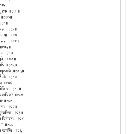
 ॥१३५॥
चतुष्टयम्‍ ॥१३६॥
रेत्‍ ॥१३७॥
 ॥१३८॥
वत्सरम्‍ ॥१३९॥
लेऽपि वा ॥१४०॥
ु वत्सरम्‍ ॥१४१॥
्‍ ॥१४२॥
मेव च ॥१४३॥
श्नुते ॥१४४॥
ुतानपि ॥१४५॥
्ये सकुप्यके ॥१४६॥
तुर्दशीम्‍ ॥१४७॥
लं तथा ॥१४८॥
यप्रभृतीनि च ॥१४९॥
अप्यजाविकम्‍ ॥१५०॥
िमान्‍ ॥१५१॥
देवताः ॥१५२॥
ोक्षं सुखानिच ॥१५३॥
्याये विशेषतः ॥१५४॥
नीश्वर ॥१५५॥
्ये च कर्मणि ॥१५६॥