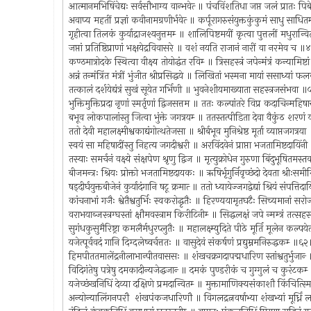
आत्मानमभिषिंचेद्यः सर्वसौभाग्य वान्भवेत्‍ ॥ पंचविंशतिधा जप्त जलं प्रातः पि
अवाप्य महतीं प्रज्ञां कवीनामग्रणीर्भवेत्‍ ॥ कर्पूरागरुसंयुक्तकुंकुमं साधु साधि
गृहीत्वा तिलकं कुर्याद्राजश्यनुत्तमम्‍ ॥ शालिपिष्टमयीं कृत्वा पुत्तलीं मधुरान्
जप्तां प्रतिष्ठिप्राणां भक्षयेद्रविवासरे ॥ वशं नयति राजानं नारीं वा नरमेव च 
कण्ठमात्रोदके स्थित्वा वीक्ष्य तोयोद्धंत रविम्‍ ॥ त्रिसहस्त्रं जपेन्मंत्रं कन्यामिष
अन्नं तन्मंत्रिंत मंत्रीं भुंजीत श्रीप्रसिद्धये ॥ लिखितां भस्मना मायां ससाध्या
तत्कालं दर्शयेद्यंत्रं सुखं सूयेत गर्भिणी ॥ भुवनेशीयमाख्याता सहस्त्रजसंभवा 
भुक्तिमुक्तिप्रदा नृणां स्मर्तृणां द्विजसत्तम ॥ ततः कल्पांतरे विप्र कदाचिन्मह
बभूव लोकपालांस्तु जित्वा भुंक्ते जगत्रयम्‍ ॥ ततस्तत्पीडिता देवा वैकुंठ शरण
ततो देवी महालक्ष्मीश्वकाद्यंगोत्थतेजसा ॥ श्रीर्बभूव मुनिश्रेष्ठ मूर्ता व्याप्तजगत्
स्वयं सा महिषादींस्तु निहत्य जगदीश्वरी ॥ अरविंदवेनं प्राप्ता भजतामिष्टदायिं
तस्याः समर्चनं वक्ष्ये संक्षपेण श्रृणु द्विज ॥ मृत्युक्रोधेन गुरुणा बिंदुभूषितम
बीजमन्त्रः श्रियः प्रोक्तो भजतामिष्टदायकः ॥ ऋषिर्भृगुर्निवृच्छंदो देवता श्रीः
षड्‍दीर्घयुक्तबीजेनं कुर्यादंगानि षटू क्रमात्‍ ॥ ततो ध्यायेज्जगद्वेद्यां श्रियं संपत्ति
कांचनाभां गजैः श्वेतैश्वतुर्भिः स्वकरोद्धृतैः ॥ हिरण्ययामृतघटैः सिच्यमानां सर
वराभयाब्जस्त्रग्घस्तां क्षौमवस्त्राम किरीटिनीम्‍ ॥ सिद्धलक्षं जपे न्मम्त्रं तत्सहस्
सुगंधकुसुमैरिष्ट्रा कमलैर्मधुरप्लुतैः ॥ महालक्ष्म्युदिते पीठे मूर्ति मूलेन कल्पय
यजेत्पूर्ववदं गानि दिग्दलेष्वर्चत्ततः ॥ वासुदेवं संकर्षणं प्रद्युम्नमनिरुद्धकम्‍ ॥६
हिमपीततमालेंद्रनीलाभान्पीतवाससः ॥ शंखचक्रगदापद्मधारिण स्तांश्वतुर्भुजान्
विदिगंतेषु पत्रेषु दमकादीन्यजेद्धजान्‍ ॥ दमकं पुण्डरीकं च गुग्गुलं च कुरंटकम
यजेच्छंखनिधिं देव्या दक्षिणे प्रमदान्वितम्‍ ॥ मुक्तामाणिक्यसंकाशौ किंचित्स
अन्योन्यालिंगनपरौ शंखपंकजधारिणौ ॥ विगलद्रत्नवर्षाभ्या शंखभ्यां मूर्ध्नि