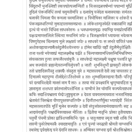
तुंदिलं कंबुकनिधिं वसुधारां घनस्तनीम्‍ ॥ वामतः पंकजनिधिं प्रियया सहितं य
सिंदूराभौ भुजश्लिष्टौ रक्तपद्मोत्पलान्वितौ ॥ निःसरद्रत्नवर्षाभ्यां पद्माभ्यां मूर्
तुदिलं पंकजनिधिं तत्त्वां वसुमतीमपि ॥ दलाग्रेषु यजेदेता बलाक्याद्याः समं
बलाकी विमला चैव कमला वनमालिका ॥ विभीषिका मालिका च शांकरी
पंकजद्वयधारिण्यो मुक्ताहारसमसमप्रभाः ॥ लोकेशान्पूजयेदंते वज्रास्त्राणि तद
इत्थं यो भजते विधिना साधकोत्तमः ॥ धनधान्यसमृद्धः स्याच्छ्रि यमाप्नोत्यनिं
वक्षःप्रमाणसलिले स्थित्वा मन्त्रमिमं जपेत्‍ ॥ त्रिलक्षमर्कगं ध्यायन्स भव
विष्णुगेहस्थ बिल्वस्य मूले लक्षत्रयं जपेत्‍ ॥ साधको यः स लभते वाछितं ध
अशोकवह्रावाज्याक्तैस्तंडुलैर्वशयेज्जगत्‍ ॥ होमेन खादिरे वह्रौं तंडुलैर्मधुरोक्षि
राजा वश्यो भवेच्छाघ्रं महालक्ष्मीश्व वर्द्धते ॥ बिल्वच्छायामधिवसन्बिमिश्रविष्
संवत्सरत्रय हुत्वा तत्फलैरथवांबुजैः ॥ साधकेद्रो महालक्ष्मी चक्षुषा पश्यति ध्र
अथ कल्पांतरे ब्रह्मन्देवराज्यविलुंपकौ ॥ जातौ शुभनिशुभौ द्वावसुरौ लो
ततो भ्रष्टादिकारैस्तु शक्राद्यैः संस्तुता मुने ॥ महासरस्वती देवी तदा चावतता
हिमालये महापुण्य शैलोद्देशेऽतिशोभने ॥ ततः शुम्भादिकान्हत्वा दैवतैः पर
वरं दत्त्वाविशद्देवी मानसं नाम वै सरः ॥ तस्या मंत्रं प्रवक्ष्यामि श्रृणुष्वावहिता
ज्ञानामृता शशधरा क्रांतभालोपशोभिता ॥ वाग्बीजं तेन चांगानि कल्पयेत्साध
ऋषिः सदाशिवश्वास्य छंदोऽनुष्टुबुत्दृतम्‍ ॥ देवता वाक्यसमाख्याता भजतामिष्
श्वेताबंरां विसश्वेता वीणापुस्तकधारिणीम्‍ ॥ दिव्यैराभरणैर्युक्ता ध्यायद्देवीं निर
महासरस्वतपीठे मूर्तिं मूलेन कल्पयेत्‍ ॥ देवीं संपूजयेत्तस्यामंगाद्यावरणैः सह
आदावंगावृतिः पश्वादंबिकाद्यास्स मीरिताः ॥ द्वितीया मातृभिः प्रोक्ता तृतीयाद्य
चतुर्थी पंचमी प्रोक्ता द्वात्रिंशच्छक्तिभिः पुनः ॥ चातुःषष्टया स्मृता षष्ठी शक्
सप्तमी पुनरेतेषामस्त्रैः स्यादष्टमावृतिः ॥ एवं पूज्यां जगद्धात्री श्रीमती वाग्भ
स्थानेषु पूर्वमुक्तेषु यजे दंगानि साधकः ॥ अम्बिका वाग्भवा दुर्गा श्रीशक्तिश्वो