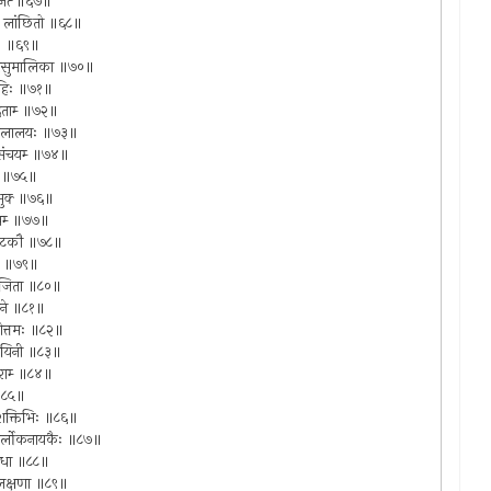
जेत्‍ ॥६७॥
ध्निं लांछितो ॥६८॥
ततः ॥६९॥
 वसुमालिका ॥७०॥
्वहिः ॥७१॥
दिताम्‍ ॥७२॥
ेत्कमलालयः ॥७३॥
नसंचयम्‍ ॥७४॥
तैः ॥७५॥
यभुक्‍ ॥७६॥
ुवम्‍ ॥७७॥
ककंटकौ ॥७८॥
र ह ॥७९॥
िपूजिता ॥८०॥
 मुने ॥८१॥
कोत्तमः ॥८२॥
टदायिनी ॥८३॥
ंतराम्‍ ॥८४॥
 ॥८५॥
ष्टशक्तिभिः ॥८६॥
ति भिर्लोकनायकैः ॥८७॥
वाभिधा ॥८८॥
क्तलक्षणा ॥८९॥