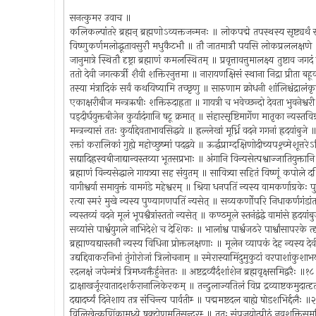
सनत्कुमर उवाच ॥
कलिकल्पांतरे ब्रह्मन् ब्रह्मणोऽव्यक्तजन्मनः ॥ लोकपद्मे तपस्थस्य सृष्ट्यर्थ
विष्णुकर्णमलोद्धूतावसुरौ मधुकैटभौ ॥ तौ जातमात्रौ पयसि लोकप्रललक्षण
जानुमात्रे स्थितौ दृष्ट्रा ब्रह्माणं कमलस्थितम् ॥ प्रवृत्तावत्तुमालक्ष्य तुष्टाव 
ततो देवी जगत्कर्त्री शैवी शक्तिरनुत्तमा ॥ नारायणक्षिसं स्थाना निद्रा प्रीता 
तस्या मंत्रादिकं सर्वं कथयिष्यामि तच्छृणु ॥ सारुणाम क्रोधनी शांलिश्चंद्रा
एकाक्षरीबीज मन्त्रऋषीः शक्तिरुदाह्रता ॥ गायत्री च भवेच्छन्दो देवता भुवनेश्व
पड्‍दीर्घयुक्तबीजेन कुर्यादंगानि षटू क्रमात् ॥ संहारसृष्टिमार्गेण मातृका न्यस्त
मन्त्रन्यासं ततः कुर्याद्देवताभावसिद्धये ॥ ह्रल्लेखां मूर्ध्नि वदने गगनां ह्रदयांबुजे
रक्तां करालिकां गुह्ये महोच्छुष्मां पदद्वये ॥ ऊर्द्धप्राग्दक्षिणोदीच्यपश्र्च्मेशूत्
सद्यादिह्रस्वबीजाद्यान्वस्तव्या भूतसप्रभाः ॥ अंगानि विन्यसेत्पश्वाज्जातियुक्तान
ब्रह्माणं विन्यसेद्धाले गायत्र्या सह संयुतम् ॥ सावित्र्या सहितं विष्णूं कपोले 
वागीश्वर्या समायुक्तं वामगंडे महेश्वरम् ॥ श्रिया धनपतिं न्यस्य वामकर्णाग्रके
रत्या स्मरं मुखे न्यस्य पुण्यागणपतिं न्यसेत् ॥ सव्यकर्णोपरि निधाकर्णगंड
न्यस्तव्यं वदने मूलं भूपश्वैत्रांस्ततो न्यसेत् ॥ कण्ठमूले स्तनंद्वंद्वे वामांसे ह्रदय
सव्यांसे पार्श्वयुगले नाभिदेशे च देशिकः ॥ भालांश्व पार्श्वजठरे पार्श्वांसापरके 
ब्रह्माण्यद्यास्तनौ न्यस्य विधिना प्रोक्तलक्षणाः ॥ मूलेन व्यापकं देह न्यस्य 
उद्यद्दिवाकरनिभां तुंगोरोजां त्रिलोचनाम् ॥ स्मेरास्यामिंदुमुकुटां वरपाशांकु
रदलक्षं जपेन्मंत्रं त्रिमध्वक्तैर्हुनेत्ततः ॥ अष्टद्रव्यैर्दशांशेन ब्रह्मवृक्षसमिद्वरैः ॥१
द्राक्षाखर्जूरवातादशर्करानालिकेरकम् ॥ तन्दुलाज्यतिलं विप्र द्रव्याष्टकमुदा
दद्यादर्घ्यं दिनेशाय तत्र संचिन्त्य पार्वतीम्‍ ॥ पद्ममष्टदल बाह्ये षोडशभिर्द्दलैः 
विलिखेत्कणिंकामध्ये षक्टोणमतिसुन्दरम्‍ ॥ ततः संपूजयोत्पीठं नवशक्तिसम