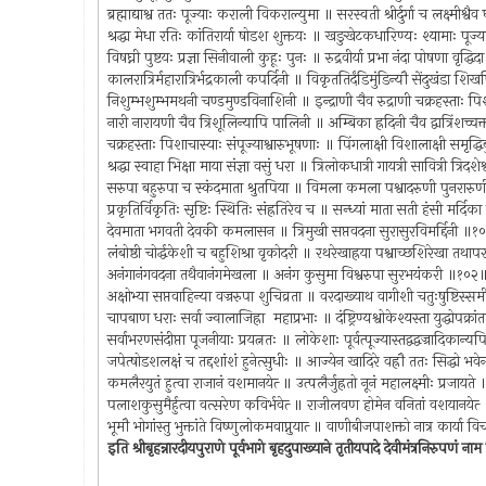
ब्रह्माद्याश्व ततः पूज्याः कराली विकराल्युमा ॥ सरस्वती श्रीर्दुर्गा च लक्ष्मीश्व
श्रद्धा मेधा रतिः कांतिरार्या षोडश शुक्तयः ॥ खङुखेटकधारिण्यः श्यामाः पूज
विषघ्नी पुष्टयः प्रज्ञा सिनीवाली कुहूः पुनः ॥ रुद्रवीर्या प्रभा नंदा पोषणा वृद्
कालरात्रिर्महारात्रिर्भद्रकाली कपर्दिनी ॥ विकृततिर्दंडिमुंडिन्यौ सेंदुखंडा श
निशुम्भशुम्भमथनी चण्डमुण्डविनाशिनी ॥ इन्द्राणी चैव रुद्राणी चक्रहस्ताः 
नारी नारायणी चैव त्रिशूलिन्यापि पालिनी ॥ अम्बिका ह्रदिनी चैव द्वात्रिंशच्
चक्रहस्ताः पिशाचास्याः संपूज्याश्वारुभूषणाः ॥ पिंगलाक्षी विशालाक्षी समृद्धिर
श्रद्धा स्वाहा भिक्षा माया संज्ञा वसुं धरा ॥ त्रिलोकधात्री गायत्री सावित्री त्रिद
सरुपा बहुरुपा च स्कंदमाता श्रुतपिया ॥ विमला कमला पश्वादरुणी पुनरार
प्रकृतिर्विकृतिः सृष्टिः स्थितिः संह्रतिरेव च ॥ सन्ध्यां माता सती हंसी मर्द
देवमाता भगवती देवकी कमलासन ॥ त्रिमुखी सप्तवदना सुरासुरविमर्द्दिनी ॥
लंबोष्ठी चोर्द्धकेशी च बहुशिश्रा वृकोदरी ॥ रथरेखाह्रया पश्वाच्छशिरेखा तथ
अनंगानंगवदना तथैवानंगमेखला ॥ अनंग कुसुमा विश्वरुपा सुरभयंकरी ॥१०२
अक्षोभ्या सप्तवाहिन्या वज्ररुपा शुचिव्रता ॥ वरदाख्याथ वागीशी चतुःषुष्टिस
चापबाण धराः सर्वा ज्वालाजिह्रा महाप्रभाः ॥ दंष्ट्रिण्यश्वोकेश्यस्ता युद्धोपक
सर्वाभरणसंदीप्ता पूजनीयाः प्रयत्नतः ॥ लोकेशाः पूर्वत्पूज्यास्तद्वद्वज्रादिकान
जपेत्षोडशलक्षं च तद्दशांशं हुनेत्सुधीः ॥ आज्येन खादिरे वह्रौ ततः सिद्धो भ
कमलैरयुतं हुत्वा राजानं वशमानयेत्‍ ॥ उत्पलैर्जुह्रतो नूनं महालक्ष्मीः प्रजायत
पलाशकुसुमैर्हुत्वा वत्सरेण कविर्भवेत्‍ ॥ राजीलवण होमेन वनितां वशयानयेत्
भूमौ भोगांस्तु भुक्तांते विष्णुलोकमवाप्नुयात्‍ ॥ वाणीबीजपाशक्तो नात्र कार्य
इति श्रीबृहन्नारदीयपुराणे पूर्वभागे बृहदुपाख्याने तृतीयपादे देवीमंत्रनिरुपण