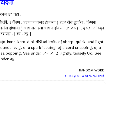
टदिनी
तटकन इ० पहा .
्रि.वि.
१ तीक्ष्ण ; हलका व जलद होणार्‍या ( उदा० दोरी तुटतांना , ठिणगी
डतांना होणार्‍या ) आवाजासारखा आवाज होऊन ; तटतट पहा . २ घट्ट ; आंवळून
 तट्ट पहा . [ ध्व . तट्ट ]
taṭa-kana-kara-dinī-diśī ad Imit. of sharp, quick, and light
sounds; e. g. of a spark issuing, of a cord snapping, of a
pea popping. See under तट- तट. 2 Tightly, tensely &c. See
nder तट्ट.
RANDOM WORD
SUGGEST A NEW WORD!