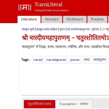
TransLiteral
A Nonprofit Public Service Initiative.
Literature
Ancestry
Dictionary
Prashna
|
|
|
|
चत
संस्कृत सूची
संस्कृत स्तोत्र साहित्य
पुराण
श्री नारदीयमहापुराणम् : पूर्वभागः
श्री नारदीयमहापुराणम् - चतुरशीतितमोऽ
`नारदपुराण’ में शिक्षा, कल्प, व्याकरण, ज्योतिष, और छन्द-शास्त्रोंका वि
Tags
:
narad
naradapuran
puran
नारद
नारदपुराण
चतुरशीतितमोऽध्यायः
Translation - भाषांतर