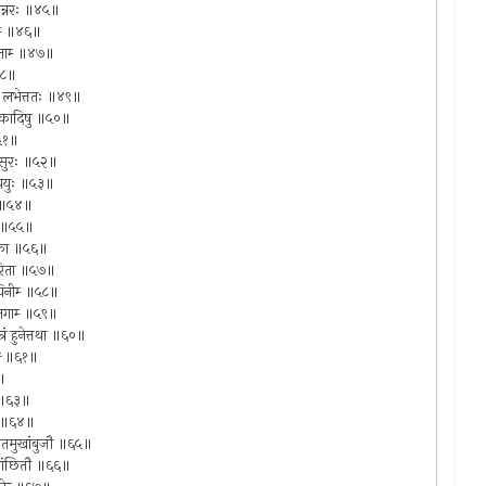
बेन्नरः ॥४५॥
तम्‍ ॥४६॥
विताम्‍ ॥४७॥
॥४८॥
्टां लभेत्ततः ॥४९॥
ं फलकादिषु ॥५०॥
॥५१॥
िषासुरः ॥५२॥
ं ययुः ॥५३॥
रया ॥५४॥
नी ॥५५॥
स्तका ॥५६॥
समीरिता ॥५७॥
दायिनीम्‍ ॥५८॥
ोजगाम्‍ ॥५९॥
त्रं हुनेत्तथा ॥६०॥
ेत्‍ ॥६१॥
२॥
‍ ॥६३॥
्‍ ॥६४॥
्मितमुखांबुजौ ॥६५॥
ं लांछितौ ॥६६॥