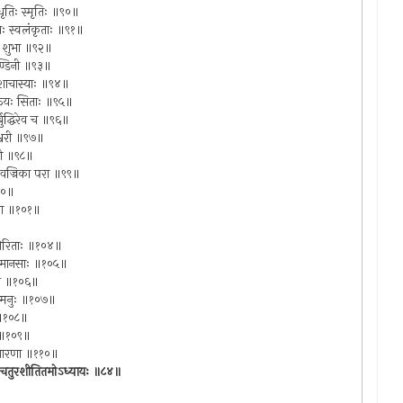
ैव धृतिः स्मृतिः ॥९०॥
्याः स्वलंकृताः ॥९१॥
धिदा शुभा ॥९२॥
िखण्डिनी ॥९३॥
पिशाचास्याः ॥९४॥
चक्तयः सिताः ॥९५॥
्बुद्धिरेव च ॥९६॥
शेश्वरी ॥९७॥
ुणी ॥९८॥
िका वज्रिका परा ॥९९॥
१००॥
ापरा ॥१०१॥
॥
्समीरिताः ॥१०४॥
्रांतमानसाः ॥१०५॥
्यपि ॥१०६॥
वेन्मनुः ॥१०७॥
े ॥१०८॥
‍ ॥१०९॥
ा विचारणा ॥११०॥
ं नाम चतुरशीतितमोऽध्यायः ॥८४॥