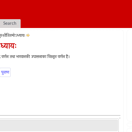
Search
ुरशीतितमोऽध्यायः
ध्यायः
शद वर्णन तथा भगवानकी उपासनाका विस्तृत वर्णन है।
पुराण