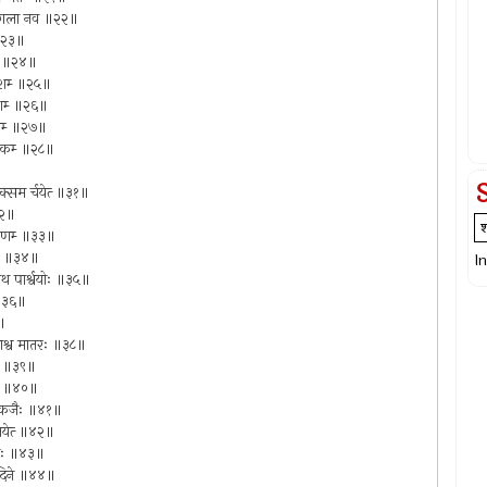
ा मंगला नव ॥२२॥
‍ ॥२३॥
ताः ॥२४॥
दृशम्‍ ॥२५॥
ृशम्‍ ॥२६॥
णम्‍ ॥२७॥
 यकम्‍ ॥२८॥
्सम र्चयेत्‍ ॥३१॥
॥३२॥
रिणम्‍ ॥३३॥
म्‍ ॥३४॥
I
याथ पार्श्वयोः ॥३५॥
ा ॥३६॥
॥
याश्व मातरः ॥३८॥
तः ॥३९॥
ला ॥४०॥
रपंकजैः ॥४१॥
ूजयेत्‍ ॥४२॥
हो मतः ॥४३॥
ने दिने ॥४४॥