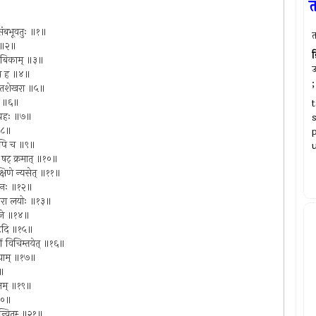
त
ं संबभूवतुः ॥१॥
े ॥२॥
क
जगदं बिकाम् ॥३॥
उ
बहूव ह ॥४॥
;
लंकृतशेखरा ॥५॥
री ॥६॥
विग्रहः ॥७॥
 ॥८॥
तरेऽपि च ॥९॥
u
ि षट्‌ क्रमात् ॥१०॥
दक्षिणे न्यसेत् ॥११॥
ः पुनः ॥१२॥
ांतरा लयोः ॥१३॥
ांबुजे ॥१४॥
त्दृदि ॥१५॥
देवीं विचिम्तयेत् ॥१६॥
शाभयाम् ॥१७॥
८॥
त्दृतम् ॥१९॥
॥२०॥
न्वितम्‍ ॥२१॥