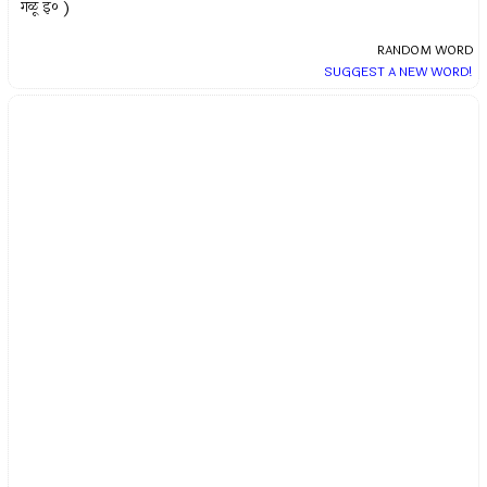
गळू इ० )
RANDOM WORD
SUGGEST A NEW WORD!