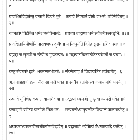
१॥
प्रायश्चित्तविहीनैस्तु यत्कर्म क्रियते मुने ॥ तत्सर्वं निष्फलं प्रोक्तं राक्षसैः परिसेवितम् ॥
२॥
कामक्रोधविहीनैश्च धर्मंशास्त्रविशारदैः॥ प्रष्टव्या ब्राह्मणा धर्मं सर्वधर्मफलेच्छुभिः ॥३॥
प्रायश्चित्तानिचीर्णानि नारायणपराङ्मुखैः ॥ न निष्पुनंति विप्रेंद्र सुराभांडमिवापगाः ॥४॥
ब्रह्महा च सुरापी च स्तेयी च गुरुतल्पगः ॥ महापातकिनस्त्वेतेतत्संसर्गी च पंचमः ॥
५॥
यस्तु संवत्सरं ह्यतैः शयनासनभोजनैः ॥ संवसेत्सह तं विद्यात्पतितं सर्वकर्मसु ॥६॥
अज्ञानाद्बाह्मणं हत्वा चीखासा जटी भवेत् ॥ स्वेनैव हतविप्रस्य कपालमपि धारयेत् ॥
७॥
तदभावे मुनिश्रेष्ठ कपालं वान्यमेव वा ॥ तद्द्रव्यं ध्वजदंडे तु धृत्वा वनचरो भवेत् ॥८॥
वन्याहारो वसेतत्र वारमेकं मिताशनः ॥ सम्यक्संध्यामुपासीत त्रिकालं स्नानमाचरेत् ॥
९॥
अध्ययनाध्यापनादीन्वर्जयेत्संस्मरेद्धरिम् ॥ ब्रह्मचारी भवेन्नित्यं गंधमाल्यादि वर्जयेत् ॥
१०॥