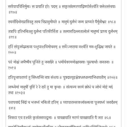
सर्वपापविनिर्मुक्तः स प्रयाति हरेः पदम् ॥ सकृत्संस्मरणाद्विष्णोर्नश्यंति क्लेशसंचयाः
॥९७॥
स्वर्गादिभोगप्राप्तिस्तु तस्य विप्रानुमीयते ॥ मानुषं दुर्लभं जन्म प्राप्यते यैर्मुनीश्वर ॥९८॥
तत्रापि हरिभक्तिस्तु दुर्लभा परिकीर्त्तिता ॥ तस्मात्तडिल्लतालोलं मानुष्यं प्राप्य दुर्लभम्
॥९९॥
हरिं संपूजयेद्भक्तया पशुपाशविमोचनम् ॥ सर्वेऽन्तराया नश्यंति मनःशुद्धिश्च जायते ॥
१००॥
परं मोक्षं लभैच्चैव पूजिते तु जनार्दने ॥ धर्मार्थकाममोक्षाख्याः पुरुषार्थाः सनतनाः ॥
१०१॥
हरिपूजापराणां तु सिध्यन्ति नात्र संशयः॥ पुत्रदारगृहक्षेत्रधनधान्याभिधावतीम् ॥१०२॥
लब्ध्वेमां मानुषीं वृत्तिं रे रे दर्पं तु मा कृथाः ॥ संत्यज्य कामं क्रोधं च लोभं मोहं मदं
तथा ॥१०३॥
परापवादं निंदां च भजध्वं भक्तितो हरिम् ॥ व्यापारान्सकलांस्त्क्तवा पूजयध्वं जनार्दनम्
॥४॥
निकटा एव दृश्यंते कृतांतनगरद्रुमाः ॥ यावन्नायाति मरणं यावन्नायाति वै जरा ॥५॥