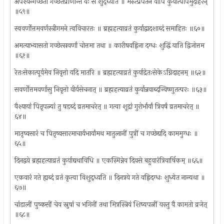
अपश्यन्गच्छतो गच्छेतप्राणान्तं यः स शुद्ध्य़ति ॥ मरुत्प्रपतनं वापि कुर्यात्पापमुदाहरन्
॥५९॥
स्ववर्णोत्तमवर्णस्त्रीगमने त्वविचारतः ॥ ब्रह्महत्याव्रतं कुर्याद्वादशाब्दं समाहितः ॥६०॥
अमत्याभ्यासतो गच्छेत्सवर्णां चोत्तमा तथा ॥ कारीषवह्निना दग्धः शुद्धिं याति द्विजोत्तम
॥६१॥
रेतःसेकात्पूर्वमेव निवृत्तो यदि मातरि ॥ ब्रह्महत्याव्रतं कुर्याद्रेतःसेकेऽग्निदाहनम् ॥६२॥
सवर्णोत्तमवर्णासु निवृत्तो वीर्यसेचनात् ॥ ब्रह्महत्याव्रतं कुर्यान्नवाब्दन्विष्णुतत्परः ॥६३॥
वैश्यायां पितृपत्न्यां तु षडब्दं व्रतमाचरेत् ॥ गत्वा शूद्रां गुरोर्भार्यां त्रिवर्षं व्रतमाचरेत् ॥
६४॥
मातृष्वसारं च पितृष्वसारमाचार्यभार्यांमथ मातुलानीं पुत्रीं च गच्छेद्यदि काममुग्धः ॥
६५॥
दिनद्वये ब्रह्महत्याव्रतं कुर्याद्यथाविधि ॥ एकस्मिन्नेव दिवसे बहुवारंत्रिवार्षिकम् ॥६६॥
एकवारं गते ह्यब्दं व्रतं कृत्वा विशुद्ध्य़ति ॥ दिनत्रये गते वह्निदग्धः शुध्येत नान्यथा ॥
६७॥
चांडालीं पुष्कसीं चेव स्नुषां च भगिनीं तथा मित्रस्त्रियं शिष्यपत्नीं यस्तु वै कामतो व्रजेत्
॥६८॥