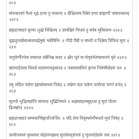
२०॥
संवत्सरत्रयं वैश्यं शूद्रं हत्वा तु वत्सरम् ॥ दीक्षितस्य स्त्रियं हत्वा ब्राह्मणीं चाष्टवत्सरान्
॥२१॥
ब्रह्महत्याव्रतं कृत्वा शुद्धो निश्चितम् ॥ प्रायश्चित्तं विधानं तु सर्वत्र मुनिसत्तम ॥२२॥
वृद्धातुरस्त्रीबालानामर्द्धमुक्तं मनीषिभिः ॥ गौडी पैष्टी च माध्वी च विज्ञेया त्रिविधा सुरा ॥
२३॥
चातुर्वर्ण्यैरपेया स्यात्तथा स्त्रीभिश्च नारद ॥ क्षीर घृतं वा गोमूत्रमेतेष्वन्यतमं मुने ॥२४॥
स्नात्वार्द्रवासा नियतो नारायणमनुस्मरन् ॥ पक्वायसनिभं कृत्वा पिबेच्चैवोदकं ततः ॥
२५॥
तत्तु लौहेन पात्रेण ह्यायसेनाथवा पिबेत् ॥ ताम्रेण वाथ पात्रेण तत्पीत्वा मरणं व्रजेत् ॥
२६॥
सुरापी शुद्धिमाप्नोति नान्यथा शुद्धिरिष्यते ॥ अज्ञानादात्मबुद्ध्य़ा तु सुरां पीत्वा
द्विजश्चरेत् ॥२७॥
ब्रह्महत्याव्रतं सम्यक्तच्चिह्नपरिवर्जितः ॥ यदि रोगा निवृत्त्यर्थमौषधार्थ सुरां पिबेत् ॥
२८॥
तस्योपनयनं भूयस्तथा चांद्रायणद्वयम् सुरासंस्पृष्टपात्रं तु सुराभांडोदकं तथा ॥२९॥