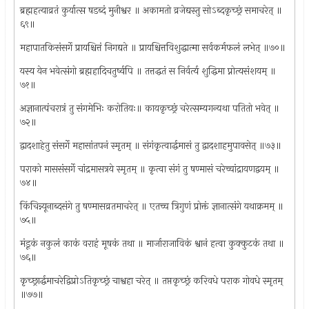
ब्रह्महत्याव्रतं कुर्यात्स षडब्दं मुनीश्वर ॥ अकामतो व्रजेद्यस्तु सोऽब्दकृच्छ्रं समाचरेत् ॥
६९॥
महापातकिसंसर्गे प्रायश्चित्तं निगद्यते ॥ प्रायश्चित्तविशुद्धात्मा सर्वकर्मफलं लभेत् ॥७०॥
यस्य येन भवेत्संगो ब्रह्महादिचतुर्ष्वपि ॥ तत्तद्धतं स निर्वर्त्य शुद्धिमा प्नोत्यसंशयम् ॥
७१॥
अज्ञानात्पंचरात्रं तु संगमेभिः करोतियः॥ कायकृच्छ्रं चरेत्सम्यगन्यथा पतितो भवेत् ॥
७२॥
द्वादशाहेतु संसर्गे महासांतपनं स्मृतम् ॥ संगंकृत्वार्द्धमासं तु द्वादशाहमुपावसेत् ॥७३॥
पराको माससंसर्गे चांद्रमासत्रये स्मृतम् ॥ कृत्वा संगं तु षण्मासं चरेच्चांद्रायणद्वयम् ॥
७४॥
किंचिन्न्यूनाब्दसंगे तु षण्मासव्रतमाचरेत् ॥ एतच्च त्रिगुणं प्रोक्तं ज्ञानात्संगे यथाक्रमम् ॥
७५॥
मंडूकं नकुलं काकं वराहं मूषकं तथा ॥ मार्जाराजाविकं श्वानं हत्वा कुक्कुटकं तथा ॥
७६॥
कृच्छ्रार्द्धमाचरेद्विप्रोऽतिकृच्छ्रं चाश्वहा चरेत् ॥ तप्तकृच्छ्रं करिवधे पराक गोवधे स्मृतम्
॥७७॥