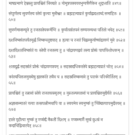
माषप्रमाणे हेम्नस्तु प्रायश्चित्तं निगद्यते ॥ गोमूत्रपक्वयवभुग्वर्षेणैकेन शुद्ध्य़ति ॥४९॥
संपूर्णस्य सुवर्णस्य स्तेयं कृत्वा मुनीश्वर ॥ ब्रह्महत्याव्रतं कुर्याद्वादशाब्दं समाहितः ॥
५०॥
सुवर्णमानान्यूने तु रजतस्तेयकर्मणि ॥ कुर्यात्सांतपनं सम्यगन्यथा पतितो भवेत् ॥५१॥
दशनिष्कांतपर्यंतमूर्द्धं निष्कचतुष्टयात् ॥ हृत्वा च रजतं विद्वान्कुर्याच्चांद्रायणं मुने ॥५२॥
दशादिशतनिष्कांतं यः स्तेयी रजतस्य तु ॥ चांद्रायणद्वयं तस्य प्रोक्तं पापविशोधकम् ॥
५३॥
शतादूर्द्धं सहस्रांतं प्रोक्तं चांद्रायणत्रयम् ॥ सहस्रादधिकस्तेये ब्रह्महत्याव्रतं चरेत् ॥५४॥
कांस्यपित्तलमुख्येषु ह्यस्कांते तथैव च ॥ सहस्रनिष्कमाने तु पराकं परिकीर्तितम् ॥
५५॥
प्रायश्चित्तं तु रत्नानां स्तेये राजतवत्स्मृतम् ॥ गुरुतल्पगतानां च प्रायश्चित्तमुदीर्यते ॥५६॥
अज्ञानान्मातरं गत्वा तत्सपत्नीमथापि वा ॥ स्वयमेव स्वमुष्कं तु च्छिंद्यात्पापमुदीरयन् ॥
५७॥
हस्ते गृहीत्वा मुष्कं तु गच्छंद्रै नैऋतीं दिशम् ॥ गच्छन्मार्गै सुखं दु५खं न
कदाचिद्विचारयेत् ॥५८॥