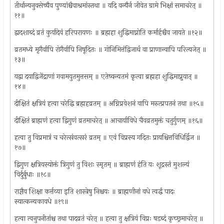
तीर्थान्यनुवसेच्चैव पुण्यांश्चैवाश्रमांस्तथा ॥ यदि वन्यैर्न जीवेत ग्रामे भिक्षां समाचरेत् ॥
११॥
द्वादशाब्दं व्रतं कुर्यादेवं हरिपरायणः ॥ ब्रह्महा शुद्धिमाप्नोति कर्मार्हश्चैव जायते ॥१२॥
व्रतमध्ये मृगैर्वापि रोगैर्वापि निषूदितः ॥ गोनिमित्तंद्विजार्थ वा प्राणान्वापि परित्यजेत् ॥
१३॥
यद्वा दयाद्विजेंद्राणां गवामयुतमुत्तसम् ॥ एतेष्वन्यतमं कृत्वा ब्रह्महा शुद्धिमाप्नुयात् ॥
१४॥
दीक्षितं क्षत्रियं हत्वा चरेद्धि ब्रह्महव्रतम् ॥ अग्निप्रवेशनं वापि मरुत्प्रपतनं तथा ॥१५॥
दीक्षितं ब्राह्मणं हत्वा द्विगुणं व्रतमाचरेत् ॥ आचार्याविधे चैवव्रतमुक्तं चतुर्गुणम् ॥१६॥
हत्वा तु विप्रमात्रं च चरेत्संवत्सरं व्रतम् ॥ एवं विप्रस्य गदितः प्रायश्चित्तविधिर्द्विज ॥
१७॥
द्विगुण क्षत्रियस्योक्तं त्रिगुणं तु विशः स्मृतम् ॥ ब्राह्मणं हंति यः शूद्रस्तं मुशल्यं
विर्दुर्बुधाः ॥१८॥
राज्ञैव शिक्षा कर्त्तव्या इति शास्त्रेषु निश्चयः ॥ ब्राह्मणीनां वधे त्वर्द्धं पादः
स्यात्कन्यकावधे ॥१९॥
हत्वा त्वनुपनीतांश्च तथा पादव्रतं चरेत् ॥ हत्वा तु क्षत्रियं विप्रः षडब्दं कृच्छ्रमाचरेत् ॥