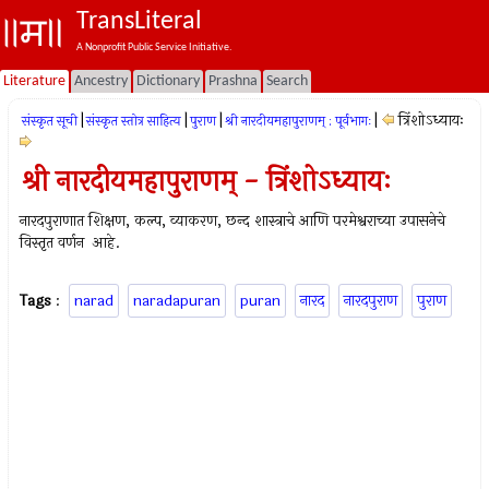
TransLiteral
A Nonprofit Public Service Initiative.
Literature
Ancestry
Dictionary
Prashna
Search
|
|
|
|
त्रिंशोऽध्यायः
संस्कृत सूची
संस्कृत स्तोत्र साहित्य
पुराण
श्री नारदीयमहापुराणम् : पूर्वभागः
श्री नारदीयमहापुराणम् - त्रिंशोऽध्यायः
नारदपुराणात शिक्षण, कल्प, व्याकरण, छन्द शास्त्राचे आणि परमेश्वराच्या उपासनेचे
विस्तृत वर्णन आहे.
Tags
:
narad
naradapuran
puran
नारद
नारदपुराण
पुराण