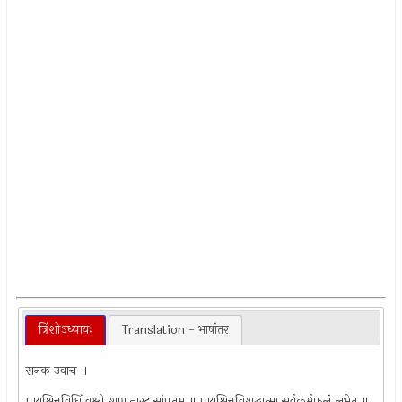
त्रिंशोऽध्यायः
Translation - भाषांतर
सनक उवाच ॥
प्रायश्चित्तविधिं वक्ष्ये श़ृणु नारद सांप्रतम् ॥ प्रायश्चित्तविशुद्धात्मा सर्वकर्मफलं लभेत् ॥