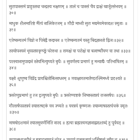
सुरापानसमं प्राहुस्तथा चन्द्रस्य भक्षणम् ॥ तालं च पानसं चैव द्राक्षं खार्जूरसंभवम् ॥
३०॥
माधुक शैलमारिष्टं मैरेयं नालिकेरजम् ॥ गौडी माध्वी सुरा मद्यमेवमेकादश स्मृताः ॥
३१॥
एतेष्वन्यतमं विप्रो न पिबेद्वै कदाचन ॥ एतेष्वन्यतमं यस्तु बिदज्ञानतो द्विजः॥३२॥
तस्योपनयनं भूयस्तप्तकृच्छ्र्रं चरेत्तथा ॥ समक्षं वा परोक्षं वा बलाच्चौयण वा तथा ॥३३॥
परस्वानामुपादानं स्तेयमित्युच्यते बुधैः ॥ सुवर्णस्य प्रमाणं तु मन्वाद्यैः परिभाषितम् ॥
३४॥
वक्ष्ये श़ृणुष्व विप्रेंद्र प्रायश्चितोक्तिसाधनम् ॥ गवाक्षागतमार्तण्डरश्मिमध्ये प्रदृश्यते ॥
३५॥
त्रसरेणुप्रमाणं तु रज इत्युच्यते बुधैः ॥ त्रसरेण्वष्टकं निष्कस्तत्रयं राजसर्षपः ॥३६॥
गौरसर्षपस्तत्रयं स्यात्तत्षट्कं यव उच्यते ॥ यवत्रयं कृष्णलः स्यान्माषस्तत्पंचकं स्मृतः
॥३७॥
माषषोडशमानं स्यातसुवर्णमिति नारद ॥ हृत्वा ब्रह्मस्वमज्ञानाद्वादशाब्दं तु पूर्ववत् ॥
३८॥
कपालध्वजहीनं तु ब्रह्महत्याव्रतं चरेत् ॥ गुरुणां यज्ञकतृणां धर्मिष्ठानां तथैव च ॥३९॥