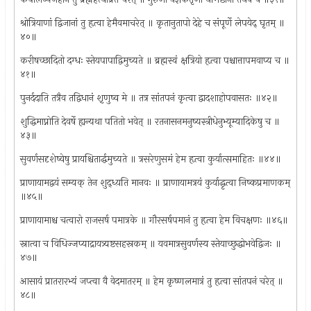
श्रोत्रियाणां द्विजानां तु हृत्वा हेमैवमाचरेत् ॥ कृतानुतापो देहे च संपूर्णे लेपयेद् घृतम् ॥
४०॥
करीषच्छादितो दग्धः स्तेयपापाद्विमुच्यते ॥ ब्रह्मस्वं क्षत्रियो हृत्वा पश्चात्तापमवाप्य च ॥
४१॥
पुनर्ददाति तत्रैव तद्विधानं श़ृणुष्व मे ॥ तत्र सांतपनं कृत्वा द्वादशाहोपवासतः ॥४२॥
शुद्धिमाप्नोति देवर्षे ह्यन्यथा पतितो भवेत् ॥ रतनासनमनुष्यस्त्रीधेनुभ्यूम्यादिकेषु च ॥
४३॥
सुवर्णसदृशेष्वेषु प्रायश्चितार्द्धमुच्यते ॥ त्रसरेणुसमं हेम हृत्वा कुर्यात्समाहितः ॥४४॥
प्राणायामद्वयं सम्यक् तेन शुद्ध्य़ति मानवः ॥ प्राणायामत्रयं कुर्याद्धृत्वा निष्कप्रमाणकम्
॥४५॥
प्राणायामाश्च चत्वारो राजसर्ष पमात्रके ॥ गौरसर्षपमानं तु हृत्वा हेम विचक्षणः ॥४६॥
स्नात्वा च विधिज्जप्याद्रायत्र्यष्टसहस्रकम् ॥ यवमात्रसुवर्णस्य स्तेयाच्छुद्धोभवेद्विजः ॥
४७॥
आसायं प्रातरारभ्यं जप्त्वा वै वेदमातरम् ॥ हेम कृष्णलमात्रं तु हृत्वा सांतपनं चरेत् ॥
४८॥