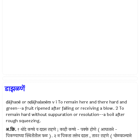
डाझळणें
ḍājhaṇē or ṇḍājhaḷaṇēṃ v i To remain here and there hard and
green--a fruit ripened after falling or receiving a blow. 2 To
remain hard without suppuration or resolution--a boil after
rough squeezing.
अ.क्रि.
१ थोडे कच्चे व दडस राहणे ; काही कच्चे - पक्के होणे ( आघाताने -
पिकण्याच्या स्थितीतील फळ ). २ न पिकता तसेच दडस , ताठर राहणे ( चोळवटल्याने