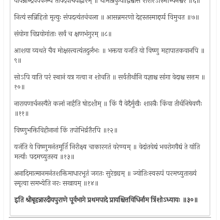
यावन्नेन्द्रियवैकल्यं तावदेवाचर्येद्धरिम् ॥ धीमान्नकुर्याद्विश्वासं शरीरेऽस्मिन्विनश्वरे ॥६॥
नित्यं सन्निहितो मृत्युः संपदत्यंतचंचला ॥ आसन्नमरणो देहस्तस्माद्दर्प्प विमुचत ॥७॥
संयोगा विप्रयोगांताः सर्वं च क्षणभंगुरम् ॥८॥
आशया व्यथते चैव मोक्षस्त्वत्यंतदुर्लभः ॥ भक्तया यजति यो विष्णु महापातकवानपि ॥
९॥
सोऽपि याति परं स्थानं यत्र गत्वा न शोचति ॥ सर्वतीर्थानि यज्ञाश्च सांगा वेदाश्च सत्तम ॥
१०॥
नारायणार्चनस्यैते कलां नार्हंति षोडशीम् ॥ किं वै वेदैर्मुखैः शास्त्रैः किंवा तीर्थनिषेवणैः
॥११॥
विष्णुभक्तिविहीनानां किं तपोभिर्व्रतैरपि ॥१२॥
यजंति ये विष्णुमनंतमूर्ति निरीक्ष्य चाकारगतं वरेण्यम् ॥ वेदांतवेद्यं भवरोगवैद्यं ते यांति
मर्त्याः पदमच्युतस्य ॥१३॥
अनादिमात्मानमनंतशक्तिमाधारभूतं जगतः सुरेड्यम् ॥ ज्योतिःस्वरूपं परमच्युताख्यं
स्मृत्वा समभ्येति नरः सखायम् ॥१४॥
इति श्रीबृहन्नारदीयपुराणे पूर्वभागे प्रथमपादे प्रायश्चित्तविधिर्नाम त्रिंशोऽध्यायः ॥३०॥