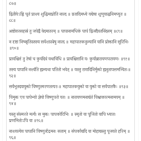
८७॥
द्वितीयेऽह्नि घृतं प्राश्य शुद्धिमाप्नोति नारद ॥ व्रतादिमध्ये यद्येषा श़ृणुयाद्धनिमप्युत ॥
८८॥
अष्टोत्तरसहस्रं तु जपेद्वै वेदमातरम् ॥ पापानामधिकं पापं द्विजदैवतनिंदनम् ॥८९॥
न दृष्टा निष्कृतिस्तस्य सर्वशास्त्रेषु नारद ॥ महापातकतुल्यानि यानि प्रोक्तानि सूरिभिः
॥९०॥
प्रायश्चित्तं तु तेषां च कुर्यादेवं यथाविधि ॥ प्रायश्चित्तानि यः कुर्यान्नारायणपरायणः ॥९१॥
तस्य पापानि नश्यंति ह्यन्यथा पतितो भवेत् ॥ यस्तु रागादिनिर्मुक्तो ह्यनुतापसमन्वितः॥
९२॥
सर्वभूतदयायुक्तो विष्णुस्मरणतत्परः॥ महापातकयुक्तो वा युक्तो वा सर्वपातकैः ॥९३॥
विमुक्त एव पापेभ्यो ज्ञेयो विष्णुपरो यतः ॥ नारायणमनाद्यंतं विश्वाकारमनामयम् ॥
९४॥
यस्तु संस्मरते मर्त्यः स मुक्तः पापकोटिभिः ॥ स्मृतो वा पूजितो वापि ध्यातः
प्रणमितोऽपि वा ॥९५॥
नाशयत्येव पापानि विष्णुर्त्दृद्रमनः सताम् ॥ संपर्काद्यदि वा मोहाद्यस्तु पूजयते हरिम् ॥
९६॥