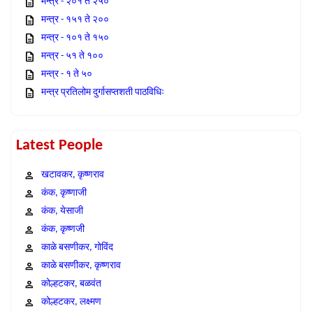
मन्त्र - २०१ ते २५०
मन्त्र - १५१ ते २००
मन्त्र - १०१ ते १५०
मन्त्र - ५१ ते १००
मन्त्र - १ ते ५०
मन्त्र प्रतिलोम दुर्गासप्तशती पाठविधिः
Latest People
खटावकर, कृष्णराव
कंक, कृष्णाजी
कंक, येसाजी
कंक, कृष्णजी
काळे बसणीकर, गोविंद
काळे बसणीकर, कृष्णराव
कोल्हटकर, बळवंत
कोल्हटकर, लक्ष्मण