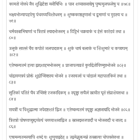
कामतो गोवधे नैव शुद्धिर्दृष्टा मनीषिभिः ॥ पान शय्यासनाद्येषु पुष्पमूलफलेषु च ॥७८॥
भक्ष्यभोज्यापहारेषु पंचगव्यविशोधनम् ॥ शुष्ककाष्ठतृणानां च द्रुमाणां च गुडस्य च ॥
७९॥
चर्मवस्त्रामिषाणां च त्रिरात्रं स्यादभोजनम् ॥ टिट्टिभं चक्रवाकं च हंसं कारंडवं तथा ॥
८०॥
उलूकं सारसं चैव कपोतं जलपादकम् ॥ शुकं चाषं बलाकं च शिशुमारं च कच्छपम्
॥८१॥
एतेष्वन्यतमं हत्वा द्वादशाहमभोजनम् ॥ प्राजापत्यव्रतं कुर्याद्रेतोविण्मूत्रभोजने ॥८२॥
चांद्रायणत्रयं प्रोक्तं शूद्रोच्छिष्टस्य भोजने ॥ रजस्वलां च चांडालं महापातकिनं तथा ॥
८३॥
सूतिकां पतितं चैव उच्छिष्टं रजकादिकम् ॥ स्पृष्ट्वा सचैलं स्नायीत घृतं संप्राशेयत्तथा ॥
८४॥
गायत्रीं च विशुद्धात्मा जपेदष्टशतं द्विज ॥ एतेष्वन्यतमं स्पृष्ट्वा अज्ञानाद्यदि भोजने ॥८५॥
त्रिरात्रो पोषणाच्छुद्य्वेत्पं चगव्याशनाद्विज ॥ स्नानदानजपादौ च भोजनादौ च नारद ॥
८६॥
एषामन्यतमस्यापि शब्दं यः श़ृणुयाद्वदेत् ॥ उद्वमेद्भुक्तमन्नं तत्स्नात्वा चोपवसेत्तथा ॥