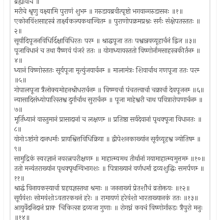
ब्रह्योवाच ॥
मरीचे श्रृणु वक्ष्यामि पुराणं शुभम्‍ ॥ गरुडायब्रवीत्पृष्टो भगवान्गरुडासनः ॥१॥
एकोनविंशसाहस्त्रं तार्क्ष्यकल्पकथान्वितम्‍ ॥ पुराणोपक्रमप्रश्नः सर्गः संक्षेपतस्ततः ॥
२॥
सूर्यादिपूजनविधिर्दिक्षाविधिरतः परम्‍ ॥ श्राद्धपूजा ततः पश्वान्नवव्यूहार्चनं द्विज ॥३॥
पूजाविधानं च तथा वैष्णवं पंजरं ततः ॥ योगाध्यायस्ततो विष्णोर्नामसाहस्त्रकीर्तनम्‍ ॥
४॥
ध्यानं विष्णोस्ततः सूर्यपूजा मृत्युंजयार्चनम्‍ ॥ मालामंत्रः शिवार्चाथ गणपूजा ततः परम्‍
॥५॥
गोपालपूजा त्रैलोक्यमोहनश्रीधरार्चनम्‍ ॥ विष्ण्वर्चा पंचतत्त्वार्चा चक्रार्चा देवपूजनम्‍ ॥६॥
न्यासादिसंध्योपारिस्तश्व दुर्गार्चाथ सुरार्चनम्‍ ॥ पूजा माहेश्वरी चाथ पवित्रारोपणार्चनम्‍ ॥
७॥
मूर्तिध्यानं वास्तुमानं प्रासादानां च लक्षणम्‍ ॥ प्रतिष्ठा सर्वदेवानां पृथक्पूजा विधानतः ॥
८॥
योगोऽष्टांगो दानधर्माः प्रायश्वित्तविधिक्रिया ॥ द्वीपेशनकाख्यांन सूर्यव्यूहश्व ज्योतिषम्‍ ॥
९॥
सामुद्रिकं स्वरज्ञानं नवरत्नपरीक्षणम्‍ ॥ माहात्म्यमथ तीर्थानां गयामाहात्म्यमुत्तमम्‍ ॥१०॥
ततो मन्वंतराख्यांन पृथक्पृथग्विभागशः ॥ पित्राख्यानं वर्णधर्मा द्रव्यशुद्धिः समर्पणम्‍ ॥
११॥
श्राद्धं विनायकस्यार्चा ग्रहयज्ञस्तथा श्रमाः ॥ जननाख्यं प्रेतशौचं व्रतोक्तयः ॥१२॥
सूर्यवंशः सोमवंशोऽवतारकथनं हरेः ॥ रामायणं हरेवंशो भारताख्यानकं ततः ॥१३॥
आयुर्वेदनिदानं प्राक्‍ चिकित्सा द्रव्यजा गुणाः ॥ रोगघ्नं कवचं विष्णोर्गारुडः त्रैपुरो मनुः
॥१४॥