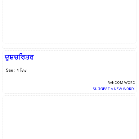
ਦੁਸ਼ਚਰਿਤਰ
See : ਪਤਿਤ
RANDOM WORD
SUGGEST A NEW WORD!