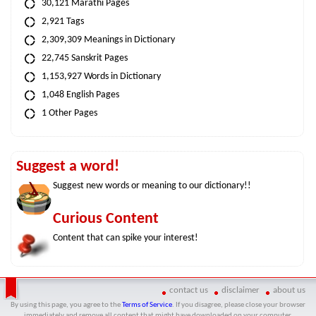
30,121 Marathi Pages
2,921 Tags
2,309,309 Meanings in Dictionary
22,745 Sanskrit Pages
1,153,927 Words in Dictionary
1,048 English Pages
1 Other Pages
Suggest a word!
Suggest new words or meaning to our dictionary!!
Curious Content
Content that can spike your interest!
contact us
disclaimer
about us
By using this page, you agree to the
Terms of Service
. If you disagree, please close your browser
immediately and remove all content that might have downloaded on your computer.