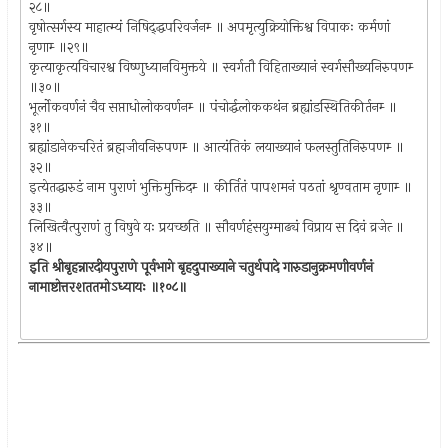
२८॥
वृषोत्सर्गस्य माहात्म्यं निषिद्द्धपरिवर्जनम्‍ ॥ अपमृत्युक्रियोक्तिश्व विपाकः कर्मणां
नृणाम्‍ ॥२९॥
कृत्याकृत्यविचारश्व विष्णुध्यानविमुक्तये ॥ स्वर्गतौ विहिताख्यानं स्वर्गसौख्यनिरुपणम्‍
॥३०॥
भूर्लोकवर्णनं चैव सप्ताधोलोकवर्णनम्‍ ॥ पंचोर्द्धलोककथंन ब्रह्यांडस्थितिकीर्तनम्‍ ॥
३१॥
ब्रह्यांडानेकचरितं ब्रह्मजीवनिरुपणम्‍ ॥ आत्यंतिकं लयाख्यानं फलस्तुतिनिरुपणम्‍ ॥
३२॥
इत्येतद्धारुडं नाम पुराणं भुक्तिमुक्तिदम्‍ ॥ कीर्तितं पापशमनं पठतां श्रृण्वताम नृणाम्‍ ॥
३३॥
लिखित्वैत्पुराणं तु विषुवे यः प्रयच्छति ॥ सौवर्णहंसयुग्माढ्यं विप्राय स दिवं व्रजेत्‍ ॥
३४॥
इति श्रीबृहन्नारदीयपुराणे पूर्वभागे बृहदुपाख्याने चतुर्थपादे गारुडानुक्रमणीवर्णनं
नामाष्टोत्तरशततमोऽध्यायः ॥१०८॥