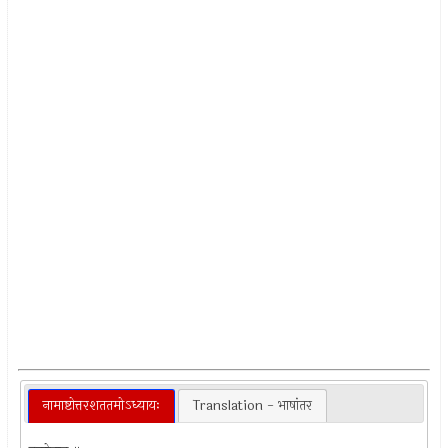
नामाष्टोत्तरशततमोऽध्यायः
Translation - भाषांतर