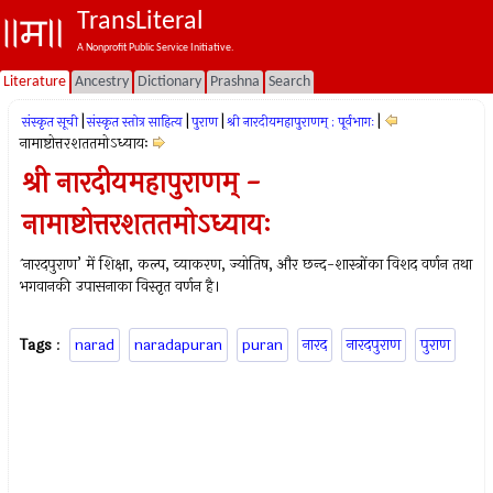
TransLiteral
A Nonprofit Public Service Initiative.
Literature
Ancestry
Dictionary
Prashna
Search
|
|
|
|
संस्कृत सूची
संस्कृत स्तोत्र साहित्य
पुराण
श्री नारदीयमहापुराणम् : पूर्वभागः
नामाष्टोत्तरशततमोऽध्यायः
श्री नारदीयमहापुराणम् -
नामाष्टोत्तरशततमोऽध्यायः
`नारदपुराण’ में शिक्षा, कल्प, व्याकरण, ज्योतिष, और छन्द-शास्त्रोंका विशद वर्णन तथा
भगवानकी उपासनाका विस्तृत वर्णन है।
Tags
:
narad
naradapuran
puran
नारद
नारदपुराण
पुराण