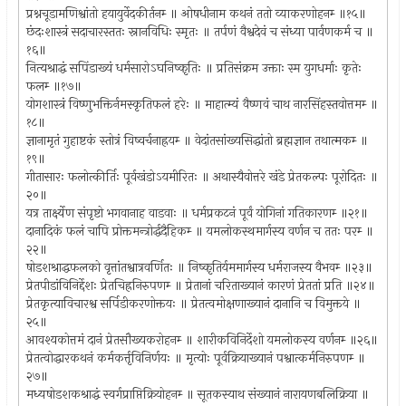
प्रश्नचूडामणिश्वांतो हयायुर्वेदकीर्तनम्‍ ॥ ओषधीनाम कथनं ततो व्याकरणोहनम्‍ ॥१५॥
छंदःशास्त्रं सदाचारस्ततः स्नानविधिः स्मृतः ॥ तर्पणं वैश्वदेवं च संध्या पार्वणकर्म च ॥
१६॥
नित्यश्राद्धं सपिंडाख्यं धर्मसारोऽघनिष्कृतिः ॥ प्रतिसंक्रम उक्ताः स्म युगधर्माः कृतेः
फलम्‍ ॥१७॥
योगशास्त्रं विष्णुभक्तिर्नमस्कृतिफलं हरेः ॥ माहात्म्यं वैष्णवं चाथ नारसिंहस्तवोत्तमम्‍ ॥
१८॥
ज्ञानामृतं गुहाष्टकं स्तोत्रं विष्वर्चनाह्रयम्‍ ॥ वेदांतसांख्यसिद्धांतो ब्रह्मज्ञान तथात्मकम्‍ ॥
१९॥
गीतासारः फलोत्कीर्तिः पूर्वखंडोऽयमीरितः ॥ अथास्यैवोत्तरे खंडे प्रेतकल्पः पूरोदितः ॥
२०॥
यत्र तार्क्ष्येण संपृष्टो भगवानाह वाडवाः ॥ धर्मप्रकटनं पूर्वं योगिनां गतिकारणम्‍ ॥२१॥
दानादिकं फलं चापि प्रोक्तमन्त्रोर्द्धदैहिकम्‍ ॥ यमलोकस्थमार्गस्य वर्णन च ततः परम्‍ ॥
२२॥
षोडशश्राद्धफलको वृत्तांतश्वात्रवर्णितः ॥ निष्कृतिर्यममार्गस्य धर्मराजस्य वैभवम्‍ ॥२३॥
प्रेतपीडांविनिर्द्देशः प्रेतचिह्रनिरुपणम्‍ ॥ प्रेतानां चरिताख्यानं कारणं प्रेततां प्रति ॥२४॥
प्रेतकृत्याविचारश्व सर्पिडीकरणोक्तयः ॥ प्रेतत्वमोक्षणाख्यानं दानानि च विमुक्तये ॥
२५॥
आवश्यकोत्तमं दानं प्रेतसौख्यकरोहनम्‍ ॥ शारीकविनिर्देशो यमलोकस्य वर्णनम्‍ ॥२६॥
प्रेतत्वोद्धारकथनं कर्मकर्त्तृविनिर्णयः ॥ मृत्योः पूर्वक्रियाख्यानं पश्वात्कर्मनिरुपणम्‍ ॥
२७॥
मध्यषोडशकश्राद्धं स्वर्गप्राप्तिक्रियोहनम्‍ ॥ सूतकस्याथ संख्यानं नारायणबलिक्रिया ॥