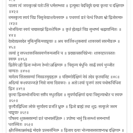
पालय त्वं जगत्कृत्स्नं यतोऽसि धर्मसम्भवा ॥ इत्युक्ता वेदविदुषे दत्त्वा कृत्वा च दक्षिणाम्‍
॥४२॥
नमस्कृत्य स्वयं विप्र विसृजेत्प्राशयेत्स्वयम्‍ ॥ पचगव्यं व्रतं चेत्थं विधाय श्वो द्विजोत्तमान्‍
।४३॥
भोजयित्वा स्वयं चाद्यात्तदन्नं द्विजशेषितम्‍ ॥ कृतं ह्येतद्वतं विप्र सुभाष्यं श्रद्धायान्वितः ॥
४४॥
देवदेवप्रसादेन मुक्तिमुक्तिमवाप्नुयात्‍ ॥ अथ कार्तिकशुक्लायां शाकाख्यं सप्तमीव्रतम्‍ ॥
४५॥
तस्यां तु सप्त्शाकानिसस्वर्णकमलानि च ॥ प्रदद्यात्सप्तविप्रेभ्यः शाकाहाररस्ततः
स्वयम्‍ ॥४६॥
द्वितीयेऽह्री द्विजा न्भोज्य तेभ्योऽन्नक्षिणाम्‍ ॥ विसृज्य बंधुभिः सार्द्धं स्वयं भुञ्जीत
वाग्यतः ॥४७॥
मार्गस्य सितसप्तम्यां मित्रव्रतमुदाहृतम्‍ ॥ यदिष्णोर्दक्षिणं नेत्रं तदेव कृतवानिह ॥४८॥
अदित्यां कश्यपाज्जज्ञे मित्रो नामा दिवाकरः ॥ अतोऽस्यां पूजणं तस्य यथोक्तविधिना
द्विज ॥४९॥
कृत्वा द्विजान्भोजयित्वा सप्तैव मधुरादिना ॥ सुवर्णदक्षिणां दत्वा विसृज्याश्रीत च स्वयम्‍
॥५०॥
कृत्वैतद्विधिना लोकं सुर्य्यस्य व्रजति ध्रुवम्‍ ॥ द्विजो ब्राह्यं तथा शूद्रः सत्कूले जनम
चाप्नुयात्‍ ॥५१॥
पौषस्य शुक्लसप्तम्यां व्रतं चाभयसंज्ञितम्‍ । उपोष्य भानुं त्रिःसन्ध्यं समभ्यर्च्य
धरास्थितः ॥५२॥
क्षीरसिक्तान्नसंबद्धं मोदकं प्रस्थसंमितम्‍ ॥ द्विजाय दत्वा भोज्यानासप्ताष्टभ्यश्व दक्षिणाम्‍ ॥