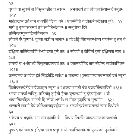
५३॥
पृथवी वा सुवर्णं वा विसृज्याश्नीत च स्वयम्‍ ॥ अभयाख्यं व्रतं त्वेतत्सर्वस्याभयदं स्मृतम्‍
॥५४॥
मार्तंडाख्य्म व्रतं नाम कथयंति द्विजाः परे । एकमेवेति च प्रोक्तमेकदैवतया बुधैः ॥५५॥
माघे तु कृष्णसप्तम्यां व्रतं सर्वाप्तिसंज्ञकम्‍ ॥ समुपोष्य दिने
तस्मिन्सम्पूज्यादित्यबिम्बकम्‍ ॥५६॥
सौवर्णं गंधपुष्पाधैः कृत्वा रात्रौ च जागरम्‍ ॥ परेऽह्रि विप्रान्सम्भोज्य पायसेन तु सप्त वै
॥५७॥
दक्षिणां नालिकेराणि तेभ्यो दत्वा गुरुं ततः ॥ सौवर्णं तु खेर्बिम्बं युक्तं दक्षिणया न्यय ॥
५८॥
समर्प्य च भृशंप्रार्थ्य विसृज्याद्यात्स्वयं ततः ॥ एतत्सर्वाप्तिदं नाम संप्रोक्त सार्वकामिकम्‍
॥५९॥
व्रतस्यास्य प्रभावेण द्वैतं सिद्धयेद्धि सर्वथा ॥ माघस्य शुक्लसप्तम्यामचलाख्यं व्रतं स्मृतम्‍
॥६०॥
त्रिलोचनजयंतीयं सर्वपापहरा स्मृता ॥ रथाख्या सप्तमी चेयं चक्रवर्तित्वदायिनी ॥६१॥
अस्यां समर्च्य सवितुः प्रतिमांतु तु हैमीं हैमाश्वयुक्तरथगां तु ददेत्सहेभाम्‍ ॥ यो
भावभक्तिसहितः स गतो हि लोकं शम्भोः स मोदत इहापि च भुक्तभोगः ॥६२॥
भास्करी सप्तमी चेयं कोटिभास्वद्‍ग्रहोपमा ॥ अरुणोदयवेलायामस्यां स्नानं विधीयते ॥
६३॥
अर्कस्य च बदर्याश्व सप्त सप्त दलानि वै ॥ निधाय शिरसि स्नायत्सप्तजन्माघशांतये ॥
६४॥
पुत्रप्रदं व्रतं चात्र प्राहदित्यः स्वयं प्रभुः ॥ यो माघसितसप्तम्यां पूजयेन्मां पूजयेनमां