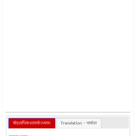
षोडशाधिकशततमोऽध्यायः
Translation - भाषांतर