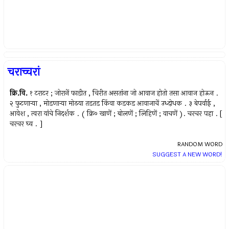
चराच्चरां
क्रि.वि.
१ टराटर ; जोरानें फाडीत , चिरीत असतांना जो आवाज होतो तसा आवाज होऊन .
२ फुटणार्‍या , मोडणार्‍या मोठया तडतड किंवा कडकड आवाजाचें उध्दोधक . ३ बेपर्वाई ,
आवेश , त्वरा यांचे निदर्शक . ( क्रि० खाणें ; बोलणें ; लिहिणें ; वाचणें ). चरचर पहा . [
चरचर घ्व . ]
RANDOM WORD
SUGGEST A NEW WORD!