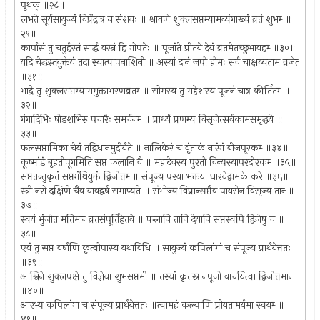
पृथक्‌ ॥२८॥
लभते सूर्यसायुज्यं विप्रेंद्रात्र न संशयः ॥ श्रावणे शुक्लसप्तम्यामव्यंगाख्यं व्रतं शुभम्‍ ॥
२९॥
कार्पासं तु चतुर्हस्तं सार्द्धं वस्त्रं हि गोपतेः ॥ पूजांते प्रीतये देयं व्रतमेतच्छुभावहम्‍ ॥३०॥
यदि चेद्धस्तयुक्तेयं तदा स्यात्पापनाशिनी ॥ अस्यां दानं जपो होमः सर्वं चाक्षय्यताम व्रजेत्‍
॥३१॥
भाद्रे तु शुक्लसप्तम्याममुक्ताभरणव्रत‍म्‍ ॥ सोमस्य तु महेशस्य पूजनं चात्र कीर्तितम्‍ ॥
३२॥
गंगादिभिः षोडशभिरु पचारैः समर्चनम्‍ ॥ प्रार्थ्यं प्रणम्य विसृजेत्सर्वकामसमृद्धये ॥
३३॥
फलसप्तामिका चेयं तद्विधानमुदीर्यते ॥ नालिकेरं च वृंताकं नारंगं बीजपूरकम्‍ ॥३४॥
कूष्मांडं बृहतीपूगमिति सप्त फलानि वै ॥ महादेवस्य पुरतो विन्यस्यापरदोरकम्‍ ॥३५॥
सप्ततन्तुकृतं सप्तगंथियुक्तं द्विजोत्तम्‍ ॥ संपूज्य परया भक्तया धारयेद्वामके करे ॥३६॥
स्त्री नरो दक्षिणे चैव यावद्वर्ष समाप्यते ॥ संभोज्य विप्रान्सप्तैव पायसेन विसृज्य तान्‍ ॥
३७॥
स्वयं भुंजीत मतिमान्‍ व्रतसंपूर्तिहेतवे ॥ फलानि तानि देयानि सप्तस्वपि द्विजेषु च ॥
३८॥
एवं तु सप्त वर्षाणि कृत्वोपास्य यथाविधि ॥ सायुज्यं कपिलांगां च संपूज्य प्रार्थयेत्ततः
॥३९॥
आश्विने शुक्लपक्षे तु विज्ञेया शुभसप्तमी ॥ तस्यां कृतस्नानपूजो वाचयित्वा द्विजोत्तमान्‍
॥४०॥
आरभ्य कपिलांगा च संपूज्य प्रार्थयेत्ततः ॥त्वामहं कल्याणि प्रीयतामर्यमा स्वयम्‍ ॥
४१॥