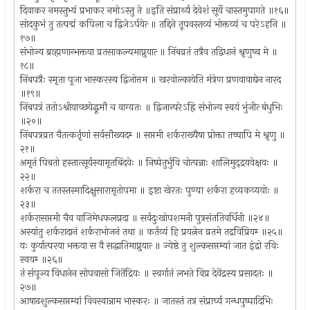
दिवाकर नमस्तुभ्यं प्रभाकर नमोऽस्तु ते ॥इति संप्रार्थ्य देवेशं सूर्ये चास्तमुपागते ॥१६॥
सोदकुभं तु तत्पद्मं कपिला च द्विजेऽर्पयेत्‍ ॥ तद्दिने तूपवस्तव्यं भोक्तव्यं च परेऽहनि ॥
१७॥
संभोज्य ब्राह्मणान्भक्तया व्रतसाकल्यमाप्नुयात्‍ ॥ निंबव्रतं तत्रैव तद्विधानं श्रृणुष्व मे ॥
१८॥
निंबपत्रैः स्मृता पूजा भास्करस्य द्विजोत्तम ॥ खरवोल्कायेति मंत्रेण प्रणवावाद्येन नारद
॥१९॥
निंबपत्रं ततोऽश्रीयाच्छयेद्धूमौ च वाग्यतः ॥ द्विजान्परेऽह्रि संभोज्य स्वयं भुंजीत्‍ बंधुभिः
॥२०॥
निंबपत्रव्रत चैतत्कर्तृणां सर्वसौख्यदम्‍ ॥ सप्तमी शर्कराख्यैषा प्रोक्ता तच्चापि मे श्रृणु ॥
२१॥
अमृतं पिबतो हस्तात्सूर्यस्यामृतबिंदवेः ॥ निष्पेतुर्भुवि चोत्पन्नाः शालिमुद्द्रयवेक्षवः ॥
२२॥
शर्करा च ततस्तस्मादिक्षुसारामृतोपमा ॥ इष्टा खेरतः पुण्या शर्करा हव्यकव्ययोः ॥
२३॥
शर्करासप्तमी चैव वाजिमेधफलप्रदा ॥ सर्वदुःखोपशमनी पुत्रसंततिवर्धिनी ॥२४॥
अस्यांतु शर्करादानं शर्कराभोजनं तथा ॥ कर्तव्यं हि प्रयत्नेन व्रतमे तद्रविप्रियम्‍ ॥२५॥
यः कुर्यात्परया भक्तया स वै सद्धातिमाप्नुयात्‍ ॥ ज्येष्ठे तु शुल्कसप्तम्यां जात इंद्रो रविः
स्वयम्‍ ॥२६॥
तं संपूज्य विधानेन सोपवासो जितेंद्रियः ॥ स्वर्गातं लभते विप्र देवेंद्रस्य प्रसादतः ॥
२७॥
आषाढशुल्कसप्तम्यां विवस्वान्नाम भास्करः ॥ जातस्तं तत्र संप्रार्च्य गन्धपुष्पादिभिः