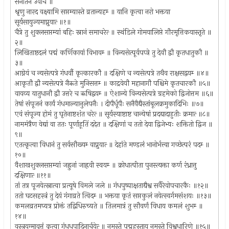
सनातन उवाच ॥
श्रृणु नारद वक्ष्यामि सप्तम्यास्ते व्रतान्यहम्‍ ॥ यानि कृत्वा नरो भक्तया
सूर्यसायुज्यमाप्नुयात्‍ ॥१॥
चैत्रे तु शुक्लसप्तम्यां बहिः स्नानं समाचरेत्‍ ॥ स्थंडिले गोमयालिप्ते गौरमृत्तिकयास्तृते ॥
२॥
लिखिताष्टदलं पद्मं कर्णिकायां विभावम्‍ ॥ विन्यसेत्पूर्वपप्त्रे तु देवौ द्वौ कृतधातुकौ ॥
३॥
आग्नेयं च न्यसेत्पत्रे गंधर्वौ कृत्कारकौ ॥ दक्षिणे च न्यसेत्पत्रे तथैव राक्षसद्वयम्‍ ॥४॥
आकृतौ द्वौ न्यसेत्पत्रे नैऋते मुनिसत्तम्‍ ॥ काद्रवेयौ महानागौ पश्चिमे कृतचारकौ ॥५॥
वायव्य यातुधानौ द्वौ उत्तरे च ऋषिद्वयम्‍ ॥ ऐशान्ये विन्यसेत्पत्रे ग्रहमेको द्विजोत्तम ॥६॥
तेषां संपूजनं कार्यं गंधमाल्यानुलेपनैः । दीपैर्धूपैः सनैवैद्यैस्तांबूलक्रमुकादिभिः ॥७॥
एवं संपूज्य होमं तु घृतेनाष्टशंत चरेत्‍ ॥ सूर्यस्याष्टाष्ट चान्येषां प्रदद्यादाहुतीः क्रमात्‍ ॥८॥
नाममंत्रैण वेद्यां वा ततः पूर्णाहूतिं ददेत ॥ दक्षिणां च ततो देया द्विजेभ्यः शक्तितो द्विज ॥
९॥
एतत्कृत्वा विधानं तु सर्वसौख्यम्‍ वाप्नुयात्‍ ॥ देहांते मण्डलं भानोर्भत्त्वा गच्छेत्परं पदम्‍ ॥
१०॥
वैशाखशुक्लसप्तम्यां जह्रुनां जाह्रवी स्वयम्‍ ॥ क्रोधात्पीता पुनस्त्यक्ता कर्ण रंध्रात्तु
दक्षिणात्‍ ॥११॥
तां तत्र पूजयेत्स्नात्वा प्रत्यूषे विमले जले ॥ गंधपुष्पाक्षताद्यैश्व सर्वैरेवोपचारकैः ॥१२॥
ततो घटसहस्त्रं तु देयं गंगाव्रते त्विदम्‍ ॥ भक्तया कृतं सप्तकुलं नयेत्स्वर्गमसंशयः ॥१३॥
कमलव्रतमप्यत्र प्रोक्तं तद्विधिरुच्यते ॥ तिलमात्रं तु सौवर्णं विधाय कमलं शुभम्‍ ॥
१४॥
वस्त्रयुग्मावृत्तं कृत्वा गंधधूपादिनार्चयेत्‍ ॥ नमस्ते पद्महस्ताय नमस्ते विश्वधारिणे ॥१५॥