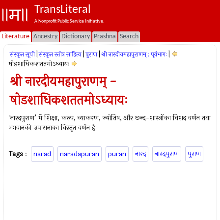
TransLiteral
A Nonprofit Public Service Initiative.
Literature
Ancestry
Dictionary
Prashna
Search
|
|
|
|
संस्कृत सूची
संस्कृत स्तोत्र साहित्य
पुराण
श्री नारदीयमहापुराणम् : पूर्वभागः
षोडशाधिकशततमोऽध्यायः
श्री नारदीयमहापुराणम् -
षोडशाधिकशततमोऽध्यायः
`नारदपुराण’ में शिक्षा, कल्प, व्याकरण, ज्योतिष, और छन्द-शास्त्रोंका विशद वर्णन तथा
भगवानकी उपासनाका विस्तृत वर्णन है।
Tags
:
narad
naradapuran
puran
नारद
नारदपुराण
पुराण