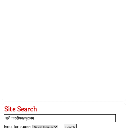
Site Search
Input language: