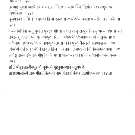
विधानतः ॥६५॥
तस्याहं पुत्रतां यास्ये स्वांशेन भृशतोषितः ॥ तस्माज्जितेंद्रियो भोत्वा समुपोष्य
दिवानिशम्‍ ॥६६॥
पूजयेदपरे चाह्रि होमं कृत्वा द्विजां स्ततः ॥ दध्योदनेन पयसा पायसेन च भोजयेत ॥
६७॥
अनेन विधिना यम्तु कुरुते पुत्रसप्तमीः ॥ लभते स तु सत्पुत्रं चिरायुय्षमनामयम्‍ ॥६८॥
तपस्यशुक्लसप्तम्यां व्रतमर्कपुटं चरेत्‍ ॥ अर्कपत्रैर्यदर्कगर्कपत्राणि चाश्नुयात्‍ ॥६९॥
अर्कनाम जपेच्छश्वादित्थं चार्कपुटव्रतम्‍ ॥ धनंद पुत्रदं चैतत्सर्वपाप्रणाशनम्‍ ॥७०॥
त्रिवर्गदमिति प्राहुः केचिदेतद्धूतं द्विज ॥ यज्ञव्रतं तथाप्यन्ये विधिवद्धोमकर्मणा ॥७१॥
सर्वासु सर्वमासेषु सप्तमीषु द्विजोत्तमः ॥ भास्करराधनं प्रोक्तं सर्वकामिकमित्यलम्‍ ॥
७२॥
इति श्रीबृहन्नारदीयपुराणे पूर्वभागे बृहदुपाख्याने चतुर्थपादे
द्वादशमासस्थितसप्तमीव्रतनिरुपणं नाम षोडशाधिकशततमोऽध्यायः ॥११६
॥