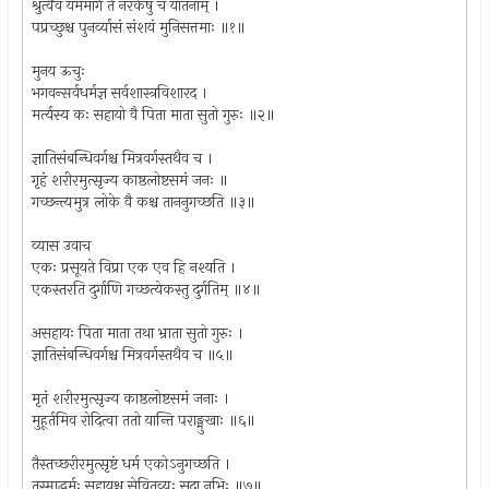
श्रुत्वैवं यममार्गं ते नरकेषु च यातनाम् ।
पप्रच्छुश्च पुनर्व्यासं संशयं मुनिसत्तमाः ॥१॥
मुनय ऊचुः
भगवन्सर्वधर्मज्ञ सर्वशास्त्रविशारद ।
मर्त्यस्य कः सहायो वै पिता माता सुतो गुरुः ॥२॥
ज्ञातिसंबन्धिवर्गश्च मित्रवर्गस्तथैव च ।
गृहं शरीरमुत्सृज्य काष्ठलोष्टसमं जनः ॥
गच्छन्त्यमुत्र लोके वै कश्च ताननुगच्छति ॥३॥
व्यास उवाच
एकः प्रसूयते विप्रा एक एव हि नश्यति ।
एकस्तरति दुर्गाणि गच्छत्येकस्तु दुर्गतिम् ॥४॥
असहायः पिता माता तथा भ्राता सुतो गुरुः ।
ज्ञातिसंबन्धिवर्गश्च मित्रवर्गस्तथैव च ॥५॥
मृतं शरीरमुत्सृज्य काष्ठलोष्टसमं जनाः ।
मुहूर्तमिव रोदित्वा ततो यान्ति पराङ्मुखाः ॥६॥
तैस्तच्छरीरमुत्सृष्टं धर्म एकोऽनुगच्छति ।
तस्माद्धर्मः सहायश्च सेवितव्यः सदा नृभिः ॥७॥