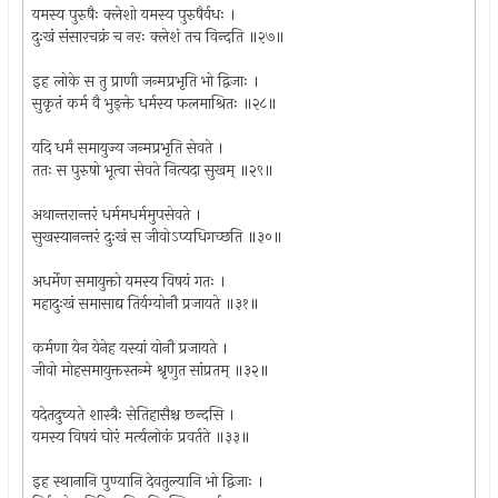
यमस्य पुरुषैः क्लेशो यमस्य पुरुषैर्वधः ।
दुःखं संसारचक्रं च नरः क्लेशं तच विन्दति ॥२७॥
इह लोके स तु प्राणी जन्मप्रभृति भो द्विजाः ।
सुकृतं कर्म वै भुङ्क्ते धर्मस्य फलमाश्रितः ॥२८॥
यदि धर्मं समायुज्य जन्मप्रभृति सेवते ।
ततः स पुरुषो भूत्वा सेवते नित्यदा सुखम् ॥२९॥
अथान्तरान्तरं धर्ममधर्ममुपसेवते ।
सुखस्यानन्तरं दुःखं स जीवोऽप्यधिगच्छति ॥३०॥
अधर्मेण समायुक्तो यमस्य विषयं गतः ।
महादुःखं समासाद्य तिर्यग्योनौ प्रजायते ॥३१॥
कर्मणा येन येनेह यस्यां योनौ प्रजायते ।
जीवो मोहसमायुक्तस्तन्मे श्रृणुत सांप्रतम् ॥३२॥
यदेतदुच्यते शास्त्रैः सेतिहासैश्च छन्दसि ।
यमस्य विषयं घोरं मर्त्यलोकं प्रवर्तते ॥३३॥
इह स्थानानि पुण्यानि देवतुल्यानि भो द्विजाः ।