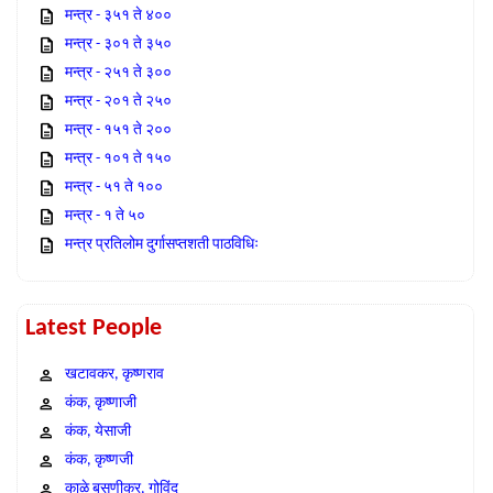
मन्त्र - ३५१ ते ४००
मन्त्र - ३०१ ते ३५०
मन्त्र - २५१ ते ३००
मन्त्र - २०१ ते २५०
मन्त्र - १५१ ते २००
मन्त्र - १०१ ते १५०
मन्त्र - ५१ ते १००
मन्त्र - १ ते ५०
मन्त्र प्रतिलोम दुर्गासप्तशती पाठविधिः
Latest People
खटावकर, कृष्णराव
कंक, कृष्णाजी
कंक, येसाजी
कंक, कृष्णजी
काळे बसणीकर, गोविंद