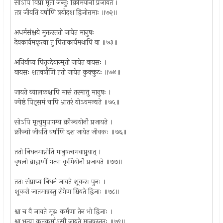
सोऽपि विप्रा मृतो जन्तुः क्रिमियोनौ प्रजायते ।
तत्र जीवति वर्षाणि त्रयोदश द्विजोत्तमाः ॥७२॥
अधर्मसंक्षये मुक्तस्ततो जायेत मानुषः
देवकार्यमकृत्वा तु पिताकार्यमथापि वा ॥७३॥
अनिर्वाप्य पितॄन्देवान्मृतो जायेत वायसः ।
वायसः शतवर्षाणि ततो जायेत कुक्कुटः ॥७४॥
जायते व्यालकश्चापि मासं तस्मात्तु मानुषः ।
ज्येष्ठं पितृसमं चापि भ्रातरं योऽवमन्यते ॥७५॥
सोऽपि मृत्युमुपागम्य क्रौञ्चयोनौ प्रजायते ।
क्रौञ्चो जीवति वर्षाणि दश जायेत जीवकः ॥७६॥
ततो निधनमाप्नोति मानुषत्वमवाप्नुयात् ।
वृषलो ब्राह्मणीं गत्वा कृमियोनौ प्रजायते ॥७७॥
ततः संप्राप्य निधनं जायते शूकरः पुनः ।
शूकरो जातमात्रस्तु रोगेण म्रियते द्विजाः ॥७८॥
श्वा च वै जायते मूढः कर्मणा तेन भो द्विजाः ।
श्वा भूत्वा कृतकर्माऽसौ जायते मानुषस्ततः ॥७९॥