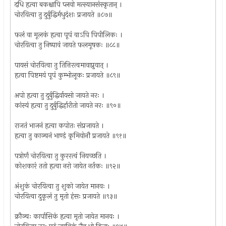
दधि हृत्वा बकश्चापि प्लवो मत्स्यानसंस्कृतान् ।
चोरयित्वा तु दुर्बुद्धिर्मधुदंशः प्रजायते ॥८७॥
फलं वा मूलकं हृत्वा पूपं वाऽपि पिपीलिकः ।
चोरयित्वा तु निष्पावं जायते फलमूषकः ॥८८॥
पायसं चोरयित्वा तु तित्तिरत्वमावाप्नुयात् ।
हृत्वा पिष्टमयं पूपं कुम्भोलूकः प्रजायते ॥८९॥
अपो हृत्वा तु दुर्बुद्धिर्वायसो जायते नरः ।
कांस्यं हृत्वा तु दुर्बुद्धिर्हारीतो जायते नरः ॥९०॥
राजतं भाजनं हृत्वा कपोतः संप्रजायते ।
हृत्वा तु काञ्चनं भाण्डं कृमियोनौ प्रजायते ॥९१॥
पत्रोर्णं चोरयित्वा तु कुररत्वं नियच्छति ।
कोशकारं ततो हृत्वा नरो जायेत नर्तकः ॥९२॥
अंशुकं चोरयित्वा तु शुको जायेत मानवः ।
चोरयित्वा दुकूलं तु मृतो हंसः प्रजायते ॥९३॥
क्रौञ्चः कार्पासिकं हृत्वा मृतो जायेत मानवः ।