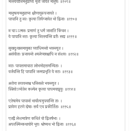
मत्स्ययोनिमनुप्राप्य मृतो जायेत मानुषः ॥१०९॥
मानुषत्वमनुप्राप्य क्षीणायुरुपजायते ।
पापानि तु नरः कृत्वा तिर्यग्जायेत भो द्विजाः ॥११०॥
न चाऽऽत्मनः प्रमाणं तु धर्मं जानाति किंचन ।
ये पापानि नराः कृत्वा निरस्यन्ति व्रतैः सदा ॥१११॥
सुखदुःखसमायुक्ता व्याधिमन्तो भवन्त्युत ।
असंवीताः प्रजायन्ते श्मलेच्छाश्चापि न संशयः ॥११२॥
नराः पापसमाचारा लोभमोहसमन्विताः ।
वर्जयन्ति हि पापानि जन्मप्रभृति ये नराः ॥११३॥
अरोगा रूपवन्तश्च धनिनस्ते भवन्त्युत ।
स्त्रियोऽप्येतेन कल्पेन कृत्वा पापमवाप्नुयुः ॥११४॥
एतेषामेव पापानां भार्यात्वमुपयान्ति ताः ।
प्रायेण हरणे दोषाः सर्वं एव प्रकीर्तिताः ॥११५॥
एतद्वै लेशमात्रेण कथितं वो द्विजर्षभाः ।
अपरस्मिन्कथायोगे भूयः श्रोष्यथ भो द्विजाः ॥११६॥