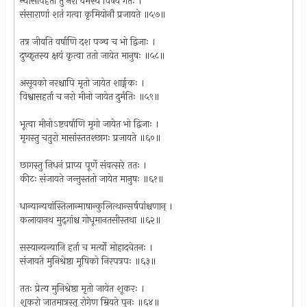
न्यासापहर्ता तु नरो यमस्य विषयं गतः ।
संसाराणां शतं गत्वा कृमियोनौ प्रजायते ॥५७॥
तत्र जीवति वर्षाणि दश पञ्च च भो द्विजाः ।
दुष्कृतस्य क्षयं कृत्वा ततो जायेत मानुषः ॥५८॥
असूयको नरश्चापि मृतो जायेत शार्ङ्गकः ।
विश्वासहर्ता च नरो मीनो जायेत दुर्मतिः ॥५९॥
भूत्वा मीनोऽष्टवर्षाणि मृगो जायेत भो द्विजाः ।
मृगस्तु चतुरो मासांस्ततश्छागः प्रजायते ॥६०॥
छागस्तु निधनं प्राप्य पूर्णे संवत्सरे ततः ।
कीटः संजायते जन्तुस्ततो जायेत मानुषः ॥६१॥
धान्यान्यवांस्तिलान्माषान्कुलित्थान्सर्षपांश्चणान् ।
कलायानथ मुद्‌गांश्च गोधूमानतसीस्तथा ॥६२॥
सस्यान्यन्यानि हर्ता च मर्त्यो मोहादचेतनः ।
संजायते मुनिश्रेष्ठा मूषिको निरपत्रपः ॥६३॥
ततः प्रेत्य मुनिश्रेष्ठा मृतो जायेत शूकरः ।
शूकरो जातमात्रस्तु रोगेण म्रियते पुनः ॥६४॥