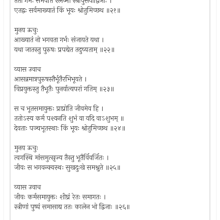
ततो गर्भः संभवति श्लेष्मा स्त्रीपुंसयोर्द्विजाः ।
एतद्वः सर्वमाख्यातं किं भूयः श्रोतुमिच्छथ ॥२१॥
मुनय ऊचुः
आख्यातं नो भगवता गर्भः संजायते यथा ।
यथा जातस्तु पुरुषः प्रपद्येत तदुच्यताम् ॥२२॥
व्यास उवाच
आसन्नमात्रपुरुषस्तैर्भूतैरभिभूयते ।
विप्रयुक्तस्तु तैभूतैः पुनर्यात्यपरां गतिम् ॥२३॥
स च भूतसमायुक्तः प्राप्नोति जीवमेव हि ।
ततोऽस्य कर्म पश्यनति शुभं वा यदि वाऽशुभम् ॥
देवताः पञ्चभूतस्थाः किं भूयः श्रोतुमिच्छथ ॥२४॥
मुनय ऊचुः
त्वगस्थि मांसमुत्सृज्य तैस्तु भूतैर्विवर्जितः ।
जीवः स भगवन्क्वस्थः सुखदुःखे समश्नुते ॥२५॥
व्यास उवाच
जीवः कर्मसमायुक्तः शीघ्रं रेतः समागतः ।
स्त्रीणां पुष्पं समासाद्य ततः कालेन भो द्विजाः ॥२६॥