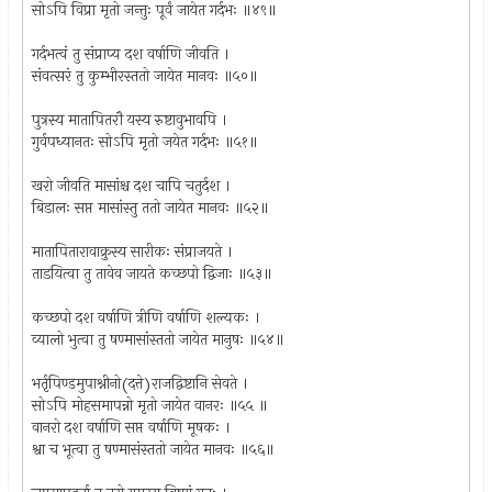
सोऽपि विप्रा मृतो जन्तुः पूर्वं जायेत गर्दभः ॥४९॥
गर्दभत्वं तु संप्राप्य दश वर्षाणि जीवति ।
संवत्सरं तु कुम्भीरस्ततो जायेत मानवः ॥५०॥
पुत्रस्य मातापितरौ यस्य रुष्टावुभावपि ।
गुर्वपध्यानतः सोऽपि मृतो जयेत गर्दभः ॥५१॥
खरो जीवति मासांश्च दश चापि चतुर्दश ।
बिडालः सप्त मासांस्तु ततो जायेत मानवः ॥५२॥
मातापितारावाक्रुस्य सारीकः संप्राजयते ।
ताडयित्वा तु तावेव जायते कच्छपो द्विजाः ॥५३॥
कच्छपो दश वर्षाणि त्रीणि वर्षाणि शल्यकः ।
व्यालो भुत्वा तु षण्मासांस्ततो जायेत मानुषः ॥५४॥
भर्तृपिण्डमुपाश्नीनो(दत्ते)राजद्विष्टानि सेवते ।
सोऽपि मोहसमापन्नो मृतो जायेत वानरः ॥५५ ॥
वानरो दश वर्षाणि सप्त वर्षाणि मूषकः ।
श्वा च भूत्वा तु षण्मासंस्ततो जायेत मानवः ॥५६॥