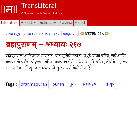
TransLiteral
A Nonprofit Public Service Initiative.
Literature
Ancestry
Dictionary
Prashna
Search
|
|
|
|
अध्यायः २१७
संस्कृत सूची
संस्कृत स्तोत्र साहित्य
पुराण
ब्रह्मपुराणम्
ब्रह्मपुराणम् - अध्यायः २१७
ब्रह्मपुराणास आदिपुराण म्हणतात. यात सृष्टीची उत्पती, पृथुचे पावन चरित्र, सूर्य आणि
चन्द्रवंशाचे वर्णन, श्रीकृष्ण-चरित्र, कल्पान्तजीवी मार्कण्डेय मुनि चरित्र, तीर्थांचे माहात्म्य
अशा अनेक भक्तिपुरक आख्यानांची सुन्दर चर्चा केलेली आहे.
Tags
:
brahmapuran
puran
पुराण
ब्रह्मपुराणम्
संस्कृत