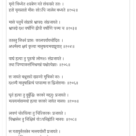
मृगो विध्येत शस्त्रेण गते संवत्सरे ततः ।
हतो मृगस्ततो मीनः सोऽपि जालेन बध्यते ॥१०२॥
मासे चतुर्थे संप्राप्ते श्वापदः संप्रजायते ।
श्वापदो दश वर्षाणि द्वीपी वर्षाणि पञ्च च ॥१०३॥
ततस्तु निधनं प्राप्तः कालपर्यायचोदितः ।
अधर्मस्य क्षयं कृत्वा मानुषत्वमवाप्नुयात् ॥१०४॥
वाद्यं हृत्वा तु पुरुषो लोमशः संप्रजायते ।
तथा पिण्याकसंमिश्रमन्नं यश्चोरयेन्नरः ॥१०५॥
स जायते बभ्रुसटो दारुणो मूषिको नरः ।
दशन्वै मानुषान्नित्यं पापात्मा स द्विजोत्तमाः ॥१०६॥
घृतं हृत्वा तु दुर्बुद्धिः काको मद्‌गुः प्रजायते ।
मत्स्यमांसमथो हृत्वा काको जायेत मानवः ॥१०७॥
लवणं चोरयित्वा तु चिरिकाकः प्रजायते ।
विश्वासेन तु निक्षिप्तं योऽपनिह्नोति मानवः ॥१०८॥
स गतायुर्नरस्तेन मत्स्ययोनौ प्रजायते ।