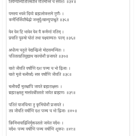
तिर्यग्योन्यतिरिक्तानि गतिमन्ति च सर्वशः ॥३४॥
यमस्य भवने दिव्ये ब्रह्मलोकसमे गुणैः ।
कर्मभिर्नियतैर्बद्धो जन्तुर्दुःखान्युपाश्नुते ॥३५॥
येन येन हि भावेन येन वै कर्मणां गतिम् ।
प्रयाति पुरुषो घोरां तथा वक्ष्याम्यतः परम् ॥३६॥
अधीत्य चतुरो वेदान्द्विजो मोहसमन्वितः ।
पतितात्प्रतिगृह्याथ खरयोनौ प्रजायते ॥३७॥
खरो जीवति वर्षाणि दश पञ्च च भो द्विजाः ।
खरो मृतो बलीवर्दः सप्त वर्षाणि जीवति ॥३८॥
बलीवर्दो मृतश्चापि जायते ब्रह्मराक्षसः ।
ब्रह्मरक्षस्तु मासांस्त्रींस्ततो जायेत ब्राह्मणः ॥३९॥
पतितं याजयित्वा तु कृमियोनौ प्रजायते ।
तत्र जीवति वर्षाणि दश पञ्च च भो द्विजाः ॥४०॥
क्रिमिभावाद्विनिर्मुक्तस्ततो जायेत गर्दभः ।
गर्दभः पञ्च वर्षाणि पञ्च वर्षाणि शूकरः ॥४१॥