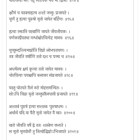
चोरयित्वा नरः पट्टं त्वाविकं चैव भो द्विजाः ॥९४॥
क्षौमं च वस्त्रमाहृत्य शशो जन्तुः प्रजायते ।
चूर्णं तु हृत्वा पुरुषो मृतो जायेत बर्हिणः ॥९५॥
हृत्वा रक्तानि वस्त्राणि जायते जीवजीवकः ।
वर्णकादींस्तथा गन्धांश्चोरयित्वेह मानवः ॥९६॥
चुच्छुन्दरित्वमाप्नोति विप्रो लोभपरायणः ।
तत्र जीवति वर्षाणि ततो दश च पञ्च च ॥९७॥
अधर्मस्य क्षयं कृत्वा ततो जायेत मानवः ।
चोरयित्वा पयश्चापि बलाका संप्रजायते ॥९८॥
यस्तु चोरयते तैलं नरो मोहसमन्वितः ।
सोऽपि विप्रा मृतो जन्तुस्तैलपायी प्रजायते ॥९९॥
अशस्त्रं पुरुषं हत्वा सशस्त्रः पुरुषाधमः ।
अर्थार्थं यदि वा वैरी मृतो जायेत वै खरः ॥१००॥
खरो जीवति वर्षे द्वे ततः शस्त्रेण वध्यते ।
स मृतो मृगयोनौ तु नित्योद्धिग्नोऽभिजायते ॥१०१॥