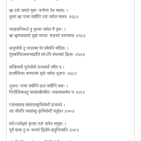
श्वा ततो जायते मूकः कर्मणा तेन मानवः ।
भूत्वा श्वा पञ्च वर्षाणि ततो जायेत मानवः ॥६५॥
परदाराभिमर्शं तु कृत्वा जायेत वै वृकः ।
श्वा श्रृगालस्ततो गृध्रो व्यालः कङ्को बकस्तथा ॥६६॥
भ्रातुर्भार्यां तु पापात्मा यो धर्षयति मोदितः ।
पुंस्कोकिलत्वमाप्नोति सोऽपि संवत्सरं द्विजाः ॥६७॥
सखिभार्यां गुरोर्भार्यां राजभार्यां तथैव च ।
प्रधर्षयित्वा कामात्मा मृतो जायेत शूकरः ॥६८॥
शुकरः पञ्च वर्षाणि दशा वर्षाणि बकः ।
पिपीलिकस्तु मासांस्त्रीन्कीटः स्यान्मासमेव च ॥६९॥
एतानासाद्य संसारान्कृमियोनौ प्रजायते ।
तत्र जीवति मासांस्तु कृमियोनौ चतुर्दश ॥७०॥
नरोऽधर्मक्षयं कृत्वा ततो जायेत मानुषः ।
पूर्वं दत्त्वा तु यः कन्यां द्वितीये दातुमिच्छति ॥७१॥