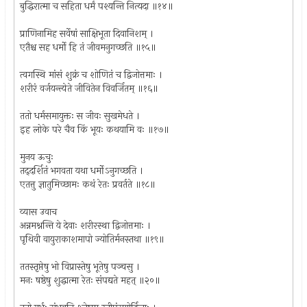
बुद्धिरात्मा च सहिता धर्मं पश्यन्ति नित्यदा ॥१४॥
प्राणिनामिह सर्वेषां साक्षिभूता दिवानिशम् ।
एतैश्च सह धर्मो हि तं जीवमनुगच्छति ॥१५॥
त्वगस्थि मांसं शुक्रं च शोणितं च द्विजोत्तमाः ।
शरीरं वर्जयन्त्येते जीवितेन विवर्जितम् ॥१६॥
ततो धर्मसमायुक्तः स जीवः सुखमेधते ।
इह लोके परे चैव किं भूयः कथयामि वः ॥१७॥
मुनय ऊचुः
तद्‌दर्शितं भगवता यथा धर्मोऽनुगच्छति ।
एतत्तु ज्ञातुमिच्छामः कथं रेतः प्रवर्तते ॥१८॥
व्यास उवाच
अन्नमश्नन्ति ये देवाः शरीरस्था द्विजोत्तमाः ।
पृथिवी वायुराकाशमापो ज्योतिर्मनस्तथा ॥१९॥
ततस्तृप्तेषु भो विप्रास्तेषु भूतेषु पञ्चसु ।
मनः षष्ठेषु शुद्धात्मा रेतः संपद्यते महत् ॥२०॥