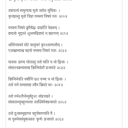
तत्रापत्यं समुत्पाद्य मृतो जायेत मूषिकः ।
कृतघ्नस्तु मृतो विप्रा यमस्य विषयं गतः ॥८०॥
यमस्य विषये क्रूरैर्बद्धः प्राप्नोति वेदनाम् ।
दण्डकं मुद्‌गरं शूलमग्निदण्डं च दारुणम् ॥८१॥
असिपत्रवनं घोरं वालुकां कूटशाल्मलीम् ।
एताश्चान्याश्च बहवो यमस्य विषयं गताः ॥८२॥
यातनाः प्राप्य घोरास्तु ततो याति च भो द्विजाः ।
संसारचक्रमासाद्य क्रिमियोनौ प्रजायते ॥८३॥
क्रिमिर्भवति वर्षाणि दश पञ्च च भो द्विजाः ।
ततो गर्भं समासाद्य तत्रैव म्रियते नरः ॥८४॥
ततो गर्भशतैर्जन्तुर्बहुशः संप्रपद्यते ।
संसारान्सुबहून्गत्वा ततस्तिर्यक्प्रजायते ॥८५॥
ततो दुःखमनुप्राप्य बहुर्वषगणानि वै ।
स पुनर्भवसंयुक्तस्ततः कूर्मः प्रजायते ॥८६॥