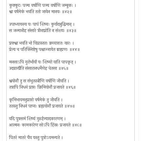
कुक्कुटः पञ्च वर्षाणि पञ्च वर्षाणि जम्बुकः ।
श्वा वर्षमेकं भवति ततो जायेन मानवः ॥४२॥
उपाध्यायस्य यः पापं शिष्यः कुर्यादबुद्धिमान् ।
स जन्मानीह संसारे त्रीनाप्नोति न संशयः ॥४३॥
प्रक्श्वा भवति भो विप्रास्ततः क्रव्यात्ततः खरः ।
प्रेत्य च परिक्लिष्टेषु पश्चाज्जायेत ब्राह्मणः ॥४४॥
मनसाऽपि गुरोर्भार्यां यः शिष्यो याति पापकृत् ।
उदग्रान्प्रैति संसारानधर्मेणेह चेतसा ॥४५॥
श्वयोनौ तु स संभूतस्त्रीणि वर्षाणि जीवति ।
तत्रापि निधनं प्राप्तः क्रिमियोनौ प्रजायते ॥४६॥
कृमिभावमनुप्राप्तो वर्षमेकं तु जीवति ।
ततस्तु निधनं पाप्यः ब्रह्मयोनौ प्रजायते ॥४७॥
यदि पुत्रसमं शिष्यं गुरुर्हन्यादकारणम् ।
आत्मनः कामकारेण सोऽपि हिंस्रः प्रजायते ॥४८॥
पितरं मातरं चैव यस्तु पुत्रोऽवमन्यते ।