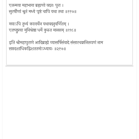
एतन्मया महाभागा ब्रह्मणो वदतः पुरा ।
सुरर्षीणां श्रुतं मध्ये पृष्टं चापि यथा तथा ॥११७॥
मयाऽपि तुभ्यं कार्त्स्येन यथावदनुवर्णितम् ।
एतच्छ्रुत्वा मुनिश्रेष्ठा धर्मे कुरुत मानसम् ॥११८॥
इति श्रीमहापुराणे आदिब्राह्मे व्यासर्षिसंवादे संसारचक्रनिरूपणं नाम
सप्तदशाधिकद्विशततमोऽध्यायः ॥२१७॥