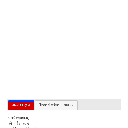
अध्यायः २१७
Translation - भाषांतर
धर्मश्रैष्ठ्यवर्णनम्
लोमहर्षण उवाच