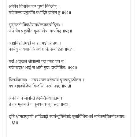
अनेनैव विधानेन गन्धपुष्पं निवेदयेत् ।
एकैकस्य प्रकुर्वीत यथोद्दिष्टं क्रमेण तु ॥५२॥
मुद्रास्ततो निबध्नीयाद्यथोक्तक्रमचोदिताः ।
जपं चैव प्रकुर्वीत मूलमन्त्रेण मन्त्रवित् ॥५३॥
अष्टाविंशतिमष्टौ वा शतमष्टोत्तरं तथा ।
कामेषु च यथाप्रोक्तं यथाशक्ति समाहितः ॥५४॥
पद्मं शङ्खश्च श्रीवात्सो गदा गरुड एव च ।
चक्रं खड्गश्च शार्ङ्गं च अष्टौ मुद्राः प्रकीर्तिताः ॥५५॥
विसर्जनमन्त्रः--गच्छ गच्छ परंस्थानं पुराणपुरुषोत्तम ।
यत्र ब्रह्मदयो देवा विन्दन्ति परमं पदम् ॥५६॥
अर्चनं ये न जानन्ति हरेर्मन्त्रैर्यथोदितम् ।
ते तत्र मूलमन्त्रेण पूजयन्त्वच्युतं सदा ॥५७॥
इति श्रीमहापुराणे आदिब्राह्मे स्वयंभ्वृषिसंवादे पूजाविधिकथनं नामैकषष्टितमोऽध्यायः
॥६१॥