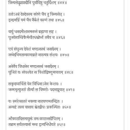
विन्यसेद्धृदयादीनि पुर्वादिषु चतुर्दिशम् ॥४४॥
ततोऽस्त्रं देवदेवस्य कोणे चैव तु विन्यसेत् ।
इन्द्रमग्निं यमं चैव नैर्ऋतं वरुणं तथा ॥४५॥
वायुं धनदमीशानमनन्तं ब्रह्मणा सह ।
पूजयेत्तान्त्रिकैर्मन्त्रैरधश्चोर्ध्वं तथैव च ॥४६॥
एवं संपूज्य देवेशं मण्डलस्थं जनार्दनम् ।
लभेदभिमतान्कामान्नरो नास्त्यत्र संशयः ॥४७॥
अनेनैव विधानेन मण्डलस्थं जनार्दनम् ।
पूजितं यः संपश्येत स विशोद्विष्णुमव्ययम् ॥४८॥
सकृदप्यर्चितो येन विधिनाऽनेन केशवः ।
जन्ममृत्युजरां तीर्त्वा स विष्णोः पदमाप्नुयात् ॥४९॥
यः स्मरेत्सततं भक्त्या नारायणमतन्द्रितः ।
अन्वहं तस्य वासाय श्वेतद्वीपः प्रकल्पितः ॥५०॥
ओंकारादिसमायुक्तं नमःकारान्तदीपितम् ।
तन्नाम सर्वतत्त्वानां मन्त्र इत्यभिधीयते ॥५१॥