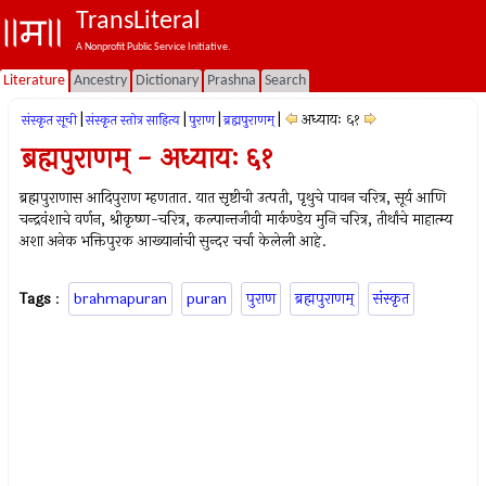
TransLiteral
A Nonprofit Public Service Initiative.
Literature
Ancestry
Dictionary
Prashna
Search
|
|
|
|
अध्यायः ६१
संस्कृत सूची
संस्कृत स्तोत्र साहित्य
पुराण
ब्रह्मपुराणम्
ब्रह्मपुराणम् - अध्यायः ६१
ब्रह्मपुराणास आदिपुराण म्हणतात. यात सृष्टीची उत्पती, पृथुचे पावन चरित्र, सूर्य आणि
चन्द्रवंशाचे वर्णन, श्रीकृष्ण-चरित्र, कल्पान्तजीवी मार्कण्डेय मुनि चरित्र, तीर्थांचे माहात्म्य
अशा अनेक भक्तिपुरक आख्यानांची सुन्दर चर्चा केलेली आहे.
Tags
:
brahmapuran
puran
पुराण
ब्रह्मपुराणम्
संस्कृत