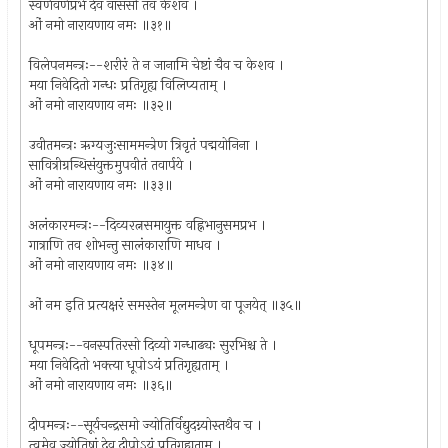
स्वर्णवर्णप्रभे देव वाससी तव केशव ।
ओं नमो नारायणाय नमः ॥३१॥
विलेपनमन्त्रः--शरीरं ते न जानामि चेष्टां चैव च केशव ।
मया निवेदितो गन्धः प्रतिगृह्य विलिप्यताम् ।
ओं नमो नारायणाय नमः ॥३२॥
उवीतमन्त्रः ऋग्यजुःसाममन्त्रेण त्रिवृतं पद्मयोनिना ।
सावित्रीग्रन्थिसंयुक्तमुपवीतं तवार्पये ।
ओं नमो नारायणाय नमः ॥३३॥
अलंकारमन्त्रः--दिव्यरत्नसमायुक्त वह्निभानुसमप्रभ ।
गात्राणि तव शोभन्तु सालंकाराणि माधव ।
ओं नमो नारायणाय नमः ॥३४॥
ओं नम इति प्रत्यक्षरं समस्तेन मूलमन्त्रेण वा पूजयेत् ॥३५॥
धूपमन्त्रः--वनस्पतिरसो दिव्यो गन्धाढ्यः सुरभिश्च ते ।
मया निवेदितो भक्त्या धूपोऽयं प्रतिगृह्यताम् ।
ओं नमो नारायणाय नमः ॥३६॥
दीपमन्त्रः--सूर्यचन्द्रसमो ज्योतिर्विद्युदग्न्योस्तथैव च ।
त्वमेव ज्योतिषां देव दीपोऽयं प्रतिगृह्यताम् ।