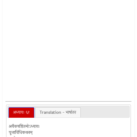
अध्यायः ६१
Translation - भाषांतर
अथैकषष्टितमोऽध्यायः
पूजाविधिकथनम्