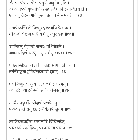
ॐ आं ग्रीवायां पीतः प्रद्युम्नो वायुमेघ इति ।
ॐ आं हृदये कृष्णोऽनिरुद्धः सर्वशाक्तिसमन्वित इति ।
एवं चतुर्व्य्रहमात्मानं कृत्वा ततः कर्म समाचरेत् ॥१३॥
ममाग्रेऽवस्थितो विष्णुः पृष्ठतश्चपि केशवः ।
गोविन्दो दक्षिणे पार्श्वे वामे तु मधुसूदनः ॥१४॥
उपरिष्टात्तु वैकुण्ठो वाराहः पृथिवीतले ।
अवान्तरदिशो यास्तु तासु सर्वासु माधवः ॥१५॥
गच्छतस्तिष्टतो वाऽपि जाग्रतः स्वपतोऽपि वा ।
नरसिंहकृता गुप्तिर्वासुदेवमयो ह्यहम् ॥१६॥
एवं विष्णुमयो भूत्वा ततः कर्म समारभेत् ।
यथा देहे तथा देवे सर्वतत्त्वानि योजयेत् ॥१७॥
ततश्चैव प्रकुर्वीत प्रोक्षणं प्रणवेन तु ।
फट्कारान्तं समुद्दिष्टं सर्वविघ्नहरं शुभम् ॥१८॥
तत्रार्कचन्द्रवह्नीनां मण्डलानि विचिन्तयेत् ।
पद्ममध्ये न्यसेद्विष्णुं पवनस्याम्बरस्य च ॥१९॥