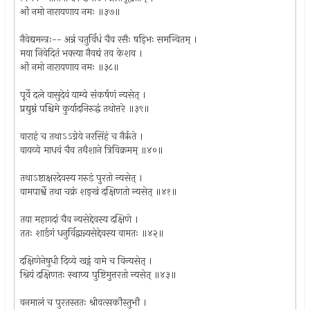
ओं नमो नारायणाय नमः ॥३७॥
नैवेद्यमन्त्रः-- अन्नं चतुर्विधं चैव रसैः षड्भिः समन्वितम् ।
मया निवेदितं भक्त्या नैवद्यं तव केशव ।
ओं नमो नारायणाय नमः ॥३८॥
पूर्वे दले वासुदेवं याम्ये संकर्षणं न्यसेत् ।
प्रद्युम्नं पश्चिमे कुर्यादनिरुद्धं तथोत्तरे ॥३९॥
वाराहं च तथाऽऽग्नेये नरसिंहं च नैर्ऋते ।
वायव्ये माधवं चैव तथैशाने त्रिविक्रमम् ॥४०॥
तथाऽष्टाक्षरदेवस्य गरुडं पुरतो न्यसेत् ।
वामपार्श्वे तथा चक्रं शङ्खं दक्षिणतो न्यसेत् ॥४१॥
तया महागदां चैव न्यसेद्देवस्य दक्षिणे ।
ततः शार्ङगं धनुर्विद्वान्न्यसेद्देवस्य वामतः ॥४२॥
दक्षिणेनेषुधी दिव्ये खड्गं वामे च विन्यसेत् ।
श्रियं दक्षिणतः स्थाप्य पुष्टिमुत्तरतो न्यसेत् ॥४३॥
वनमालं च पुरतस्ततः श्रीवत्सकौस्तुभौ ।