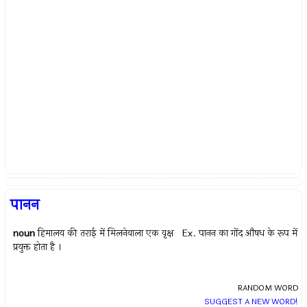
पानन
noun
हिमालय की तराई में मिलनेवाला एक वृक्ष Ex.
पानन का गोंद औषध के रूप में
प्रयुक्त होता है ।
RANDOM WORD
SUGGEST A NEW WORD!