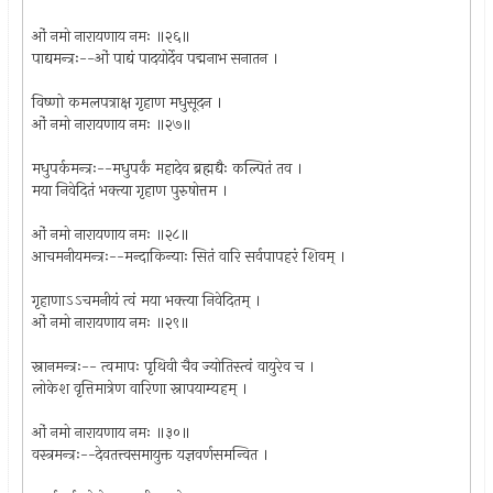
ओं नमो नारायणाय नमः ॥२६॥
पाद्यमन्त्रः--ओं पाद्यं पादयोर्देव पद्मनाभ सनातन ।
विष्णो कमलपत्राक्ष गृहाण मधुसूदन ।
ओं नमो नारायणाय नमः ॥२७॥
मधुपर्कमन्त्रः--मधुपर्कं महादेव ब्रह्मद्यैः कल्पितं तव ।
मया निवेदितं भक्त्या गृहाण पुरुषोत्तम ।
ओं नमो नारायणाय नमः ॥२८॥
आचमनीयमन्त्रः--मन्दाकिन्याः सितं वारि सर्वपापहरं शिवम् ।
गृहाणाऽऽचमनीयं त्वं मया भक्त्या निवेदितम् ।
ओं नमो नारायणाय नमः ॥२९॥
स्नानमन्त्रः-- त्वमापः पृथिवी चैव ज्योतिस्त्वं वायुरेव च ।
लोकेश वृत्तिमात्रेण वारिणा स्नापयाम्यहम् ।
ओं नमो नारायणाय नमः ॥३०॥
वस्त्रमन्त्रः--देवतत्त्वसमायुक्त यज्ञवर्णसमन्वित ।