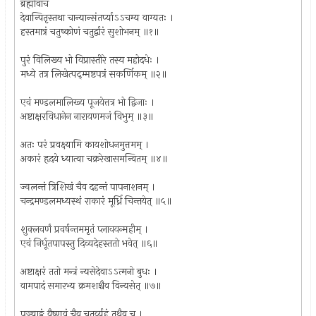
ब्रह्मोवाच
देवान्पितृस्तथा चान्यान्संतर्प्याऽऽचम्य वाग्यतः ।
हस्तमात्रं चतुष्कोणं चतुर्द्वारं सुशोभनम् ॥१॥
पुरं विलिख्य भो विप्रास्तीरे तस्य महोदधेः ।
मध्ये तत्र लिखेत्पद्म्मष्टपत्रं सकर्णिकम् ॥२॥
एवं मण्डलमालिख्य पूजयेत्तत्र भो द्विजाः ।
अष्टाक्षरविधानेन नारायणमजं विभुम् ॥३॥
अतः परं प्रवक्ष्यामि कायशोधनमुत्तमम् ।
अकारं हृदये ध्यात्वा चक्ररेखासमन्वितम् ॥४॥
ज्वलन्तं त्रिशिखं चैव दहन्तं पापनाशनम् ।
चन्द्रमण्डलमध्यस्थं राकारं मूर्ध्नि चिन्तयेत् ॥५॥
शुक्लवर्णं प्रवर्षन्तममृतं प्लावयन्महीम् ।
एवं निर्धूतपापस्तु दिव्यदेहस्ततो भवेत् ॥६॥
अष्टाक्षरं ततो मन्त्रं न्यसेदेवाऽऽत्मनो बुधः ।
वामपादं समारभ्य क्रमशश्चैव विन्यसेत् ॥७॥
पञ्चाङ्गं वैष्णवं चैव चतुर्व्यूहं तथैव च ।