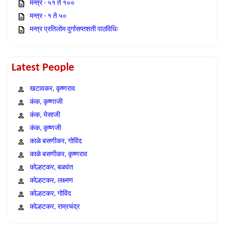
मन्त्र - ५१ ते १००
मन्त्र - १ ते ५०
मन्त्र प्रतिलोम दुर्गासप्तशती पाठविधिः
Latest People
खटावकर, कृष्णराव
कंक, कृष्णाजी
कंक, येसाजी
कंक, कृष्णजी
काळे बसणीकर, गोविंद
काळे बसणीकर, कृष्णराव
कोल्हटकर, बळवंत
कोल्हटकर, लक्ष्मण
कोल्हटकर, गोविंद
कोल्हटकर, राम्रचंद्र