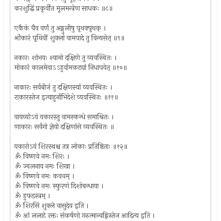
करशुद्धिं प्रकृर्वीत मूलमन्त्रेण साधकः ॥८॥
एकैकं चैव वर्णं तु अङ्गुलीषु पृथक्पृथक् ।
ओंकारं पृथिवीं शुक्लां वामपादे तु विन्यसेत् ॥९॥
नकारः शांभवः श्यामो दक्षिणे तु व्यवस्थितः ।
मोकारं कालमेवाऽऽहुर्वामकट्यां निधापयेत् ॥१०॥
नाकारः सर्वबीजं तु दक्षिणस्यां व्यवस्थितः ।
राकारस्तेज इत्याहुर्नाभिदेशे व्यवस्थितः ॥११॥
वायव्योऽयं यकारस्तु वामस्कन्धे समाश्रितः ।
णाकारः सर्वगो ज्ञेयो दक्षिणांसे व्यवस्थितः ॥
यकारोऽयं शिरस्थश्च तत्र लोकाः प्रतिष्ठिताः ॥१२॥
ॐ विष्णवे नमः शिरः ।
ॐ ज्वलनाय नमः शिखा ।
ॐ विष्णवे नमः कवचम् ।
ॐ विष्णवे नमः स्फुरणं दिशोबन्धाया ।
ॐ हुफडस्त्रम् ।
ॐ शिरसि शुक्ले वासुदेव इति ।
ॐ आं ललाटे रक्तः संकर्षणो गरुत्मान्वह्निस्तेज आदित्य इति ।