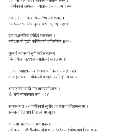
ततो विचिन्त्य हृदय ओंकारं ज्योतीरूपिणम् ।
कर्णिकायां समासीनं ज्योतीरूपं सनातनम् ॥२०॥
अष्टाक्षरं ततो मन्त्रं विन्यसेच्च यथाक्रमम् ।
तेन व्यस्तसमस्तेन पूजनं परमं स्मृतम् ॥२१॥
द्वादशाक्षरमंत्रेण यजेद्देवं सनातनम् ।
ततोऽवधार्य हृदये कर्णिकायां बहिर्न्यसेत् ॥२२॥
चुत्भुजं महासत्त्वं सूर्यकोटिसमप्रभम् ।
चिन्तयित्वा महायोगं ज्योतीरूपं सनातनम् ॥
ततश्चाऽऽवाहयेन्मन्त्रं क्रमेणाऽऽचिन्त्य मानसे ॥२३॥
आवाहनमन्त्रः--मीनरूपो वराहश्च नरसिंहोऽथ वामनः ।
आयातु देवो वरदो मम नारायणोऽग्रतः ।
ॐ नमो नारायणाय नमः ॥२४॥
स्थापनमन्त्रः--कर्णिकायां सुपीठेऽत्र पद्मकल्पितमासनम् ।
सर्वसत्त्वहितार्थाय तिष्ठ त्वं मधुसूदन ।
ओं नमो नारायणाय नमः ॥२५॥
अर्घमन्त्रः--ॐ त्रैलोक्यपीनां पतये देवदेवाय हृषीकेशाय विष्णवे नमः ।