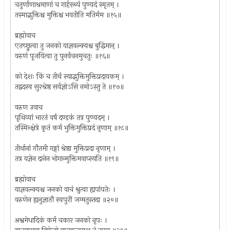
चतुर्णाणाश्रमाणां च गार्हस्थ्यं पुण्यदं स्मृतम् ।
तस्माद्भुक्तिश्च मुक्तिश्च भवतीति मतिर्मम ॥१५॥
ब्रह्मोवाच
एतच्छ्रुत्वा तु जनको याज्ञवल्क्यश्च बुद्धिमान् ।
वरुणं पूजयित्वा तु पुनर्वचनमुचतुः ॥१६॥
को देशः किं च तीर्थं स्याद्भुक्तिमुक्तिप्रदायकम् ।
तद्वदस्व सुरश्रेष्ठ सर्वज्ञोऽसि नमोऽस्तु ते ॥१७॥
वरुण उवाच
पृथिव्यां भारतं वर्षं दण्डकं तत्र पुण्यदम् ।
तस्मिन्क्षेत्रे कृतं कर्म भुक्तिमुक्तिप्रदं नृणाम् ॥१८॥
तीर्थानां गौतमी गङ्गां श्रेष्ठा मुक्तिप्रदा नृणाम् ।
तत्र यज्ञेन दानेन भोगान्मुक्तिमवाप्स्यति ॥१९॥
ब्रह्मोवाच
याज्ञवल्क्यश्च जनको वाचं श्रुत्वा ह्यपांपतेः ।
वरुणेन ह्यनुज्ञातौ स्वपुरीं जग्मतुस्तदा ॥२०॥
अश्वमेधादिकं कर्म चकार जनको नृपः ।