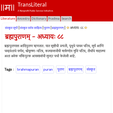
TransLiteral
A Nonprofit Public Service Initiative.
Literature
Ancestry
Dictionary
Prashna
Search
|
|
|
|
अध्यायः ८८
संस्कृत सूची
संस्कृत स्तोत्र साहित्य
पुराण
ब्रह्मपुराणम्
ब्रह्मपुराणम् - अध्यायः ८८
ब्रह्मपुराणास आदिपुराण म्हणतात. यात सृष्टीची उत्पती, पृथुचे पावन चरित्र, सूर्य आणि
चन्द्रवंशाचे वर्णन, श्रीकृष्ण-चरित्र, कल्पान्तजीवी मार्कण्डेय मुनि चरित्र, तीर्थांचे माहात्म्य
अशा अनेक भक्तिपुरक आख्यानांची सुन्दर चर्चा केलेली आहे.
Tags
:
brahmapuran
puran
पुराण
ब्रह्मपुराणम्
संस्कृत