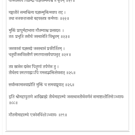
याजयासाय विप्रेन्द्रो याज्ञवल्क्यश्च तं नृपम् ॥२१॥
गङ्गातीरं समाश्रित्य यज्ञान्मुक्तिमवाप राट् ।
तथा नजकराजानो बहवस्तत्र कर्मणाः ॥२२॥
मुक्तिं प्रापुर्महाभागा गौतम्याश्च प्रसादतः ।
ततः प्रभृति तत्तीर्थं जस्थानेति विश्रुतम् ॥२३॥
जनकानां यज्ञसदो जनस्थानं प्रकीर्तितम् ।
चतुर्योजनविस्तीर्णं स्मरणात्सर्वपापनुत् ॥२४॥
तत्र स्नानेन दानेन पितॄणां तर्पणेन तु ।
तीर्थस्य स्मरणाद्वाऽपि गमनाद्भक्तिसेवनात् ॥२५॥
सर्वान्कामानवाप्नोति मुक्तिं च समवाप्नुयात् ॥२६॥
इति श्रीमहापुराणे आदिब्राह्मे तीर्थमाहात्म्ये जनस्थानतीर्थवर्णनं नामाष्टाशीतिमोऽध्यायः
॥८८॥
गौतमीमाहात्म्ये एकोनविंशोऽध्यायः ॥१९॥