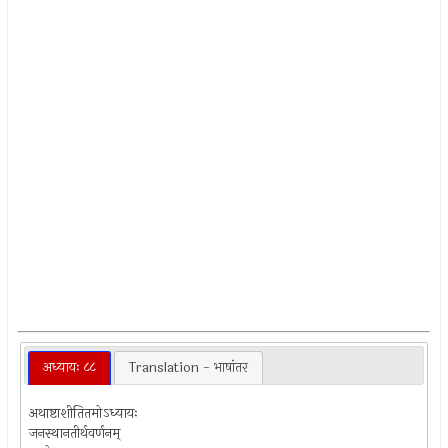
अध्यायः ८८
Translation - भाषांतर
अथाष्टाशीतितमोऽध्यायः
जनस्थानतीर्थवर्णनम्