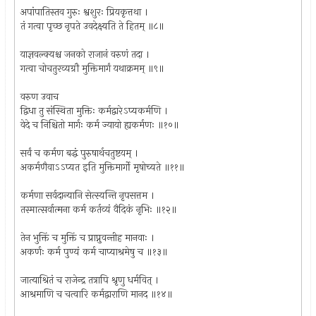
अपांपातिस्तव गुरुः श्वशुरः प्रियकृत्तथा ।
तं गत्वा पृच्छ नृपते उवदेक्ष्यति ते हितम् ॥८॥
याज्ञवल्क्यश्च जनको राजानं वरुणं तदा ।
गत्वा चोचतुरव्यग्रौ मुक्तिमार्गं यथाक्रमम् ॥९॥
वरुण उवाच
द्विधा तु संस्थिता मुक्तिः कर्मद्वारेऽप्यकर्मणि ।
वेदे च निश्चितो मार्गः कर्म ज्यायो ह्यकर्मणः ॥१०॥
सर्वं च कर्मण बद्धं पुरुषार्थचतुष्टयम् ।
अकर्मणैवाऽऽप्यत इति मुक्तिमार्गो मृषोच्यते ॥११॥
कर्मणा सर्वदान्यानि सेत्स्यन्ति नृपसत्तम ।
तस्मात्सर्वात्मना कर्म कर्तव्यं वैदिकं नृभिः ॥१२॥
तेन भुक्तिं च मुक्तिं च प्राप्नुवन्तीह मानवाः ।
अकर्णः कर्म पुण्यं कर्म चाप्याश्रमेषु च ॥१३॥
जात्याश्रितं च राजेन्द्र तत्रापि श्रृणु धर्मवित् ।
आश्रमाणि च चत्वारि कर्मद्वाराणि मानद ॥१४॥