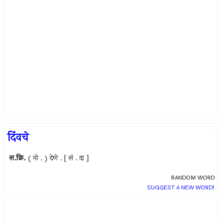
दिंवचे
स.क्रि.
( गो . ) देणे . [ सं . दा ]
RANDOM WORD
SUGGEST A NEW WORD!