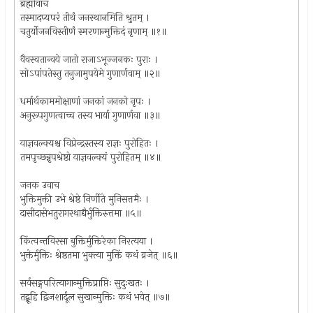
ब्रह्मोवाच
तस्मादप्यपरं तीर्थं जनस्थानमिति श्रुतम् ।
चतुर्योजनविस्तीर्णं स्मरणान्मुक्तिदं नृणाम् ॥१॥
वैवस्वतान्वये जातो राजाऽभूज्जनकः पुराः ।
सोऽपांपतेस्तु तनुजामुपयेमे गुणार्णवाम् ॥२॥
धर्मार्थकाममोक्षाणां जनकां जनको नृपः ।
अनुरूपगुणत्वाच्च तस्य भार्या गुणार्णवा ॥३॥
याज्ञवल्क्यश्च विप्रेन्द्रस्तस्य राज्ञः पुरोहितः ।
तमपृच्छन्नृपश्रेष्ठो याज्ञवल्क्यं पुरोहितम् ॥४॥
जनक उवाच
भुक्तिमुक्ती उभे श्रेष्ठे निर्णीते मुनिसत्तमैः ।
दासीदासेभतुरागरथाद्यैर्भुक्तिरुत्तमा ॥५॥
किंत्वन्तविरसा बुक्तिर्मुक्तिरेका निरत्यया ।
भुक्तेर्मुक्तिः श्रेष्ठतमा भुक्त्या मुक्तिं कथं व्रजेत् ॥६॥
सर्वसङ्गपरित्यागान्मुक्तिप्राप्तिः सुदुःखतः ।
तद्ब्रूहि द्विजशार्दूल सुखान्मुक्तिः कथं भवेत् ॥७॥